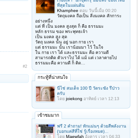
เรื่องเล่า "นักขุดกรุ"มือขลัง ขมังเวทย์
ที่สุดในแผ่นดิน
Khamphee
ตอบ
วันนี้เมื่อ 00:20
วัตถุมงคล ถือเป็น สิ่งมงคล สักการะ
อย่างหนึ่ง
แต่ ที่ เป็น มงคล สูงสุด ก็ คือ ธรรมมะ
หลัก ธรรม ของ พระพุทธเจ้า
เป็น มงคล สูง สุด
วัตถุ มงคล นั้น อยู่ นอก กาย เรา
แต่ ธรรมมะ นั้น เราน้อมมา ไว้ ในใจ
ใน กาย เรา ได้ และธรรมมะ คือ ความดี
สามารถติด ตัวเราไป ได้ แม้ แต่ เวลาตายไป
ธรรมมะคือ ความดี ก็ ติด…
#2
กระทู้ที่น่าสนใจ
นี่ไช่ สมเด็จ 100 ปี วัดระฆัง รึป่าว
ครับ
โดย
joiekong
อาทิตย์ เวลา 12:13
เข้าชมมาก
ฟรี 2 คำถาม! ทักแม่นๆ ด้วยสีพลังงาน
(บอกแค่สีที่ใช่ รู้เรื่องหมด)...
โดย
Maewfah
อังคาร เวลา 04:33