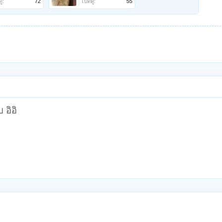
ู:
72
เปิดดู:
55
 อิอิ