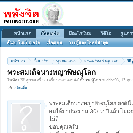
หน้าแรก
มีอะไรใหม่
วิดีโอ
รูปภา
เว็บบอร์ด
ค้นหาในเว็บบอร์ด
เรื่องเด่น
กระทู้และโพสต์ล่าสุด
หน้าแรก
เว็บบอร์ด
พุทธศาสนา
พระเครื่อง วัตถุมงคล
วิธ
พระสมเด็จนางพญาพิษณุโลก
ในห้อง '
วิธีดูพระเครื่อง-เครื่องรางของขลัง
' ตั้งกระทู้โดย
suebbit93
,
17 ตุล
แท็ก:
เพิ่มแท็ก
พระสมเด็จนางพญาพิษณุโลก องค์นี้แม
ผมได้มาประมาน 30กว่าปีแล้ว ไม่เคย
ไม่ดี
ขอบคุณครับ