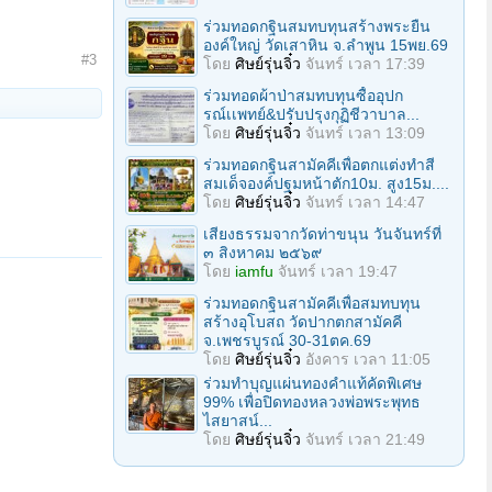
ร่วมทอดกฐินสมทบทุนสร้างพระยืน
องค์ใหญ่ วัดเสาหิน จ.ลําพูน 15พย.69
#3
โดย
ศิษย์รุ่นจิ๋ว
จันทร์ เวลา 17:39
ร่วมทอดผ้าป่าสมทบทุนซื้ออุปก
รณ์เเพทย์&ปรับปรุงกุฏิชีวาบาล...
โดย
ศิษย์รุ่นจิ๋ว
จันทร์ เวลา 13:09
ร่วมทอดกฐินสามัคคีเพื่อตกแต่งทำสี
สมเด็จองค์ปฐมหน้าตัก10ม. สูง15ม....
โดย
ศิษย์รุ่นจิ๋ว
จันทร์ เวลา 14:47
เสียงธรรมจากวัดท่าขนุน วันจันทร์ที่
๓ สิงหาคม ๒๕๖๙
โดย
iamfu
จันทร์ เวลา 19:47
ร่วมทอดกฐินสามัคคีเพื่อสมทบทุน
สร้างอุโบสถ วัดปากตกสามัคคี
จ.เพชรบูรณ์ 30-31ตค.69
โดย
ศิษย์รุ่นจิ๋ว
อังคาร เวลา 11:05
ร่วมทําบุญแผ่นทองคำแท้คัดพิเศษ
99% เพื่อปิดทองหลวงพ่อพระพุทธ
ไสยาสน์...
โดย
ศิษย์รุ่นจิ๋ว
จันทร์ เวลา 21:49