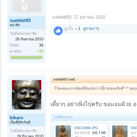
suebbit93
,
17 ตุลาคม 2010
suebbit93
สมาชิก
ถูกใจ x
1
ดูรายการ
วันที่สมัครสมาชิก:
26 กันยายน 2010
โพสต์:
36
ค่าพลัง:
+15
suebbit93 said:
↑
ไว้จะลองเอากล้องที่มันเจ๋งกว่านี้ถ่ายนะครับพี่ *-* 
เดี๋ยวๆ อย่าเพิ่งไปครับ ขอแจมด้วย อง
ไฟล์ที่แนบมา:
bikarn
เป็นที่รู้จักกันดี
DSC03468.JPG
DSC
วันที่สมัครสมาชิก:
ขนาดไฟล์:
242.7 KB
ขนา
28 มีนาคม 2010