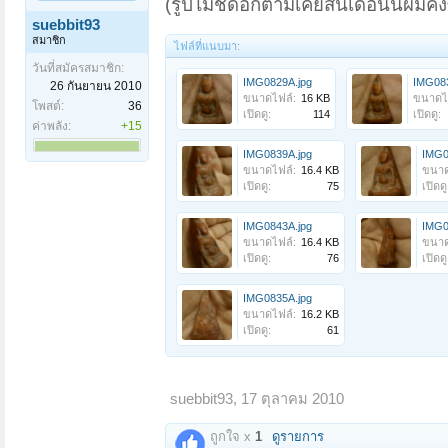
(รูปไม่ชัดอีกตามเคยสิ้นเดือนนี้ผมค
suebbit93
สมาชิก
ไฟล์ที่แนบมา:
วันที่สมัครสมาชิก:
IMG0829A.jpg
IMG083
26 กันยายน 2010
ขนาดไฟล์:
16 KB
ขนาดไ
โพสต์:
36
เปิดดู:
114
เปิดดู:
ค่าพลัง:
+15
IMG0839A.jpg
IMG0
ขนาดไฟล์:
16.4 KB
ขนาด
เปิดดู:
75
เปิดดู
IMG0843A.jpg
IMG0
ขนาดไฟล์:
16.4 KB
ขนาด
เปิดดู:
76
เปิดดู
IMG0835A.jpg
ขนาดไฟล์:
16.2 KB
เปิดดู:
61
suebbit93
,
17 ตุลาคม 2010
ถูกใจ x
1
ดูรายการ