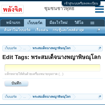
เข้าสู่ระบบหรือลงทะเบียน
ชุมชนชาวพุทธ
หน้าแรก
มีอะไรใหม่
วิดีโอ
เว็บบอร์ด
ค้นหาในเว็บบอร์ด
เรื่องเด่น
กระทู้และโพสต์ล่าสุด
เว็บบอร์ด
...
พระสมเด็จนางพญาพิษณุโลก
Edit Tags: พระสมเด็จนางพญาพิษณุโลก
แท็กหลายให้คั่นด้วยเครื่องหมายจุลภาค ( , )
เว็บบอร์ด
...
พระสมเด็จนางพญาพิษณุโลก