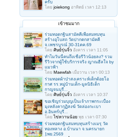
ครับ
โดย
joiekong
อาทิตย์ เวลา 12:13
เข้าชมมาก
ร่วมทอดกฐินสามัคคีเพื่อสมทบทุน
สร้างอุโบสถ วัดปากตกสามัคคี
จ.เพชรบูรณ์ 30-31ตค.69
โดย
ศิษย์รุ่นจิ๋ว
อังคาร เวลา 11:05
ทำไมวันนี้คนถึงเชื่อรีวิวน้อยลง? รวม
รีวิวจากผู้ใช้บริการจริง ญาณฮีลใจ by
แมวฟ้า
โดย
Maewfah
เมื่อวาน เวลา 00:13
ร่วมทอดผ้าป่าสงเคราะห์เด็กด้อยโอ
กาศ รร.หมู่บ้านเด็ก-มูลนิธิเด็ก
กาญจนบุรี...
โดย
ศิษย์รุ่นจิ๋ว
อังคาร เวลา 10:37
ขอเชิญร่วมบุญเป็นเจ้าภาพกระเบื้อง
มุงหลังคากุฏิสงฆ์ วัดล่องกะเบา
อ.อินทร์บุรี...
โดย
ไข่หวานน้อย
พุธ เวลา 07:30
ร่วมทอดกฐินสมทบทุนสร้างเมรุ วัด
ทองหลาง อ.บ้านนา จ.นครนายก
1พย.2569