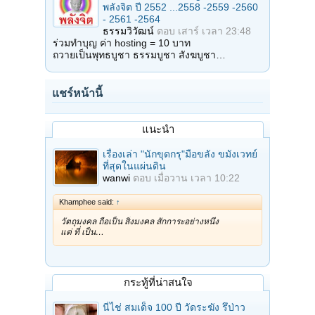
พลังจิต ปี 2552 ...2558 -2559 -2560
- 2561 -2564
ธรรมวิวัฒน์
ตอบ
เสาร์ เวลา 23:48
ร่วมทำบุญ ค่า hosting = 10 บาท
ถวายเป็นพุทธบูชา ธรรมบูชา สังฆบูชา…
แชร์หน้านี้
แนะนำ
เรื่องเล่า "นักขุดกรุ"มือขลัง ขมังเวทย์
ที่สุดในแผ่นดิน
wanwi
ตอบ
เมื่อวาน เวลา 10:22
Khamphee said:
↑
วัตถุมงคล ถือเป็น สิ่งมงคล สักการะอย่างหนึ่ง
แต่ ที่ เป็น…
กระทู้ที่น่าสนใจ
นี่ไช่ สมเด็จ 100 ปี วัดระฆัง รึป่าว