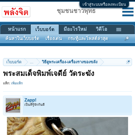
เข้าสู่ระบบหรือลงทะเบียน
ชุมชนชาวพุทธ
หน้าแรก
มีอะไรใหม่
วิดีโอ
เว็บบอร์ด
ค้นหาในเว็บบอร์ด
เรื่องเด่น
กระทู้และโพสต์ล่าสุด
เว็บบอร์ด
...
วิธีดูพระเครื่อง-เครื่องรางของขลัง
พระสมเด็จพิมพ์เจดีย์ วัดระฆัง
แท็ก:
เพิ่มแท็ก
Zapp!
เป็นที่รู้จักกันดี