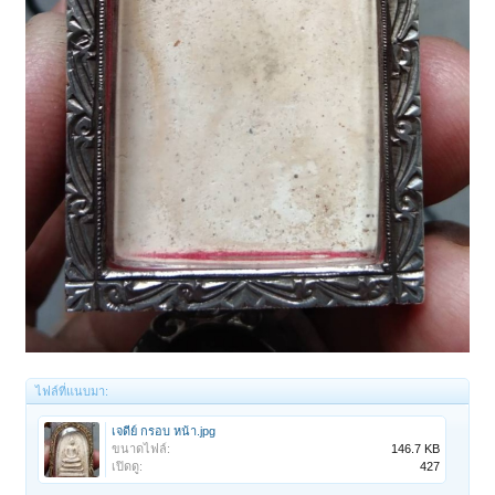
ไฟล์ที่แนบมา:
เจดีย์ กรอบ หน้า.jpg
ขนาดไฟล์:
146.7 KB
เปิดดู:
427