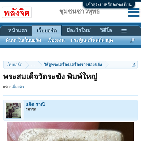
เข้าสู่ระบบหรือลงทะเบียน
ชุมชนชาวพุทธ
หน้าแรก
มีอะไรใหม่
วิดีโอ
เว็บบอร์ด
ค้นหาในเว็บบอร์ด
เรื่องเด่น
กระทู้และโพสต์ล่าสุด
เว็บบอร์ด
...
วิธีดูพระเครื่อง-เครื่องรางของขลัง
พระสมเด็จวัดระฆัง พิมพ์ใหญ่
แท็ก:
เพิ่มแท็ก
แอ็ด ราณี
สมาชิก