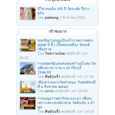
นี่ไช่ สมเด็จ 100 ปี วัดระฆัง รึป่าว
ครับ
โดย
joiekong
2 สิงหาคม 2026
เข้าชมมาก
ขอเชิญร่วมบุญเป็นเจ้าภาพถวายพระ
อุปคุต 9 นิ้ว เนื้อทองเหลือง วัดปงค์
เชียงราย
โดย
ไข่หวานน้อย
พฤหัสบดี เวลา
08:23
ร่วมทอดกฐินสมทบทุนสร้างอุโบสถ วัด
สุพีรอนวนาราม จ.ปราจีนบุรี
15พย.69
โดย
ศิษย์รุ่นจิ๋ว
พฤหัสบดี เวลา 17:45
เสียงธรรมจากวัดท่าขนุน วันพฤหัสบดี
ที่ ๖ สิงหาคม ๒๕๖๙
โดย
iamfu
พฤหัสบดี เวลา 18:06
ร่วมบุญถวายค่ารักษาและยา เพื่อสง
เคราะพระสงฆ์อาพาธ วัดต้นปัน จ.ลํา
พูน
โดย
ศิษย์รุ่นจิ๋ว
พฤหัสบดี เวลา 14:14