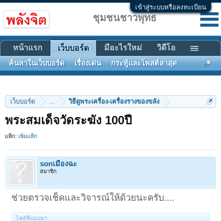
เข้าสู่ระบบหรือลงทะเบียน
ชุมชนชาวพุทธ
หน้าแรก
มีอะไรใหม่
วิดีโอ
เว็บบอร์ด
ค้นหาในเว็บบอร์ด
เรื่องเด่น
กระทู้และโพสต์ล่าสุด
เว็บบอร์ด
...
วิธีดูพระเครื่อง-เครื่องรางของขลัง
พระสมเด็จวัดระฆัง 100ปี
แท็ก:
เพิ่มแท็ก
sonเมืองฉะ
สมาชิก
ช่วยตรวจเช็คและวิจารณ์ให้ด้วยนะครับ....
ไฟล์ที่แนบมา: