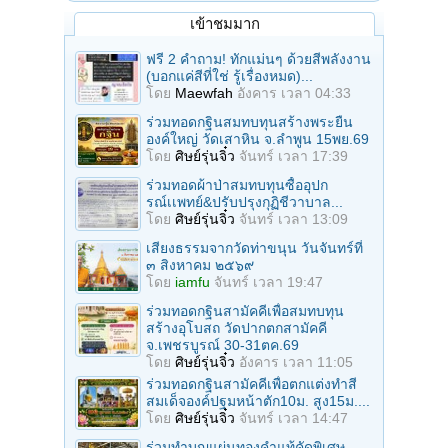
เข้าชมมาก
ฟรี 2 คำถาม! ทักแม่นๆ ด้วยสีพลังงาน
(บอกแค่สีที่ใช่ รู้เรื่องหมด)...
โดย
Maewfah
อังคาร เวลา 04:33
ร่วมทอดกฐินสมทบทุนสร้างพระยืน
องค์ใหญ่ วัดเสาหิน จ.ลําพูน 15พย.69
โดย
ศิษย์รุ่นจิ๋ว
จันทร์ เวลา 17:39
ร่วมทอดผ้าป่าสมทบทุนซื้ออุปก
รณ์เเพทย์&ปรับปรุงกุฏิชีวาบาล...
โดย
ศิษย์รุ่นจิ๋ว
จันทร์ เวลา 13:09
เสียงธรรมจากวัดท่าขนุน วันจันทร์ที่
๓ สิงหาคม ๒๕๖๙
โดย
iamfu
จันทร์ เวลา 19:47
ร่วมทอดกฐินสามัคคีเพื่อสมทบทุน
สร้างอุโบสถ วัดปากตกสามัคคี
จ.เพชรบูรณ์ 30-31ตค.69
โดย
ศิษย์รุ่นจิ๋ว
อังคาร เวลา 11:05
ร่วมทอดกฐินสามัคคีเพื่อตกแต่งทำสี
สมเด็จองค์ปฐมหน้าตัก10ม. สูง15ม....
โดย
ศิษย์รุ่นจิ๋ว
จันทร์ เวลา 14:47
ร่วมทําบุญแผ่นทองคำแท้คัดพิเศษ