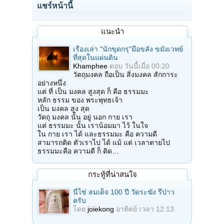
แชร์หน้านี้
แนะนำ
เรื่องเล่า "นักขุดกรุ"มือขลัง ขมังเวทย์
ที่สุดในแผ่นดิน
Khamphee
ตอบ
วันนี้เมื่อ 00:20
วัตถุมงคล ถือเป็น สิ่งมงคล สักการะ
อย่างหนึ่ง
แต่ ที่ เป็น มงคล สูงสุด ก็ คือ ธรรมมะ
หลัก ธรรม ของ พระพุทธเจ้า
เป็น มงคล สูง สุด
วัตถุ มงคล นั้น อยู่ นอก กาย เรา
แต่ ธรรมมะ นั้น เราน้อมมา ไว้ ในใจ
ใน กาย เรา ได้ และธรรมมะ คือ ความดี
สามารถติด ตัวเราไป ได้ แม้ แต่ เวลาตายไป
ธรรมมะคือ ความดี ก็ ติด…
กระทู้ที่น่าสนใจ
นี่ไช่ สมเด็จ 100 ปี วัดระฆัง รึป่าว
ครับ
โดย
joiekong
อาทิตย์ เวลา 12:13