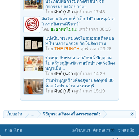
ประกอบพิธีกรรมทางศาสนา จัด
กิจกรรมของวัดขวาง...
โดย
ศิษย์รุ่นจิ๋ว
ศุกร์ เวลา 17:48
จิตวิทยา/วิเคราะห์ "เด็ก 14" ก่อเหตุสลด
"กราดยิงเทพศิรินทร์"
โดย
ยะธาพุทโมนะ
เสาร์ เวลา 08:15
แบ่งปัน พระสมเด็จใบสมอสมเด็จสมอ
9 ใบ หลวงพ่อกวย วัดโฆสิตาราม
โดย
THE PUNCH
ศุกร์ เวลา 23:28
ร่วมบุญกับพระอ.เอกลักษณ์ ปัญญาค
โม สร้างกุฏิสงฆ์ถวายวัดป่าเทสรังสีดง
พญาเย็น...
โดย
ศิษย์รุ่นจิ๋ว
ศุกร์ เวลา 14:29
ร่วมทําบุญสร้างห้องสุขาปลดทุกข์ 30
ห้อง วัดปราสาท จ.นนทบุรี
โดย
ศิษย์รุ่นจิ๋ว
ศุกร์ เวลา 15:19
เว็บบอร์ด
...
วิธีดูพระเครื่อง-เครื่องรางของขลัง
ภาษาไทย
ลงโฆษณา
ติดต่อเรา
ช่วยเหลือ