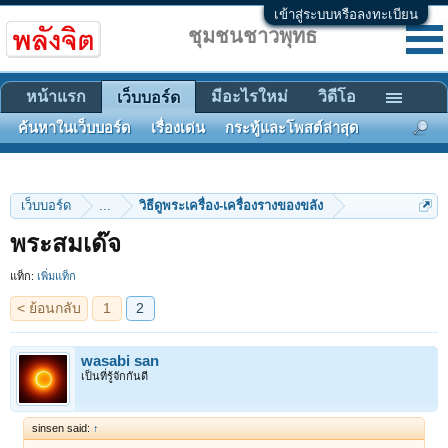
เข้าสู่ระบบหรือลงทะเบียน
ชุมชนชาวพุทธ
หน้าแรก
มีอะไรใหม่
วิดีโอ
เว็บบอร์ด
ค้นหาในเว็บบอร์ด
เรื่องเด่น
กระทู้และโพสต์ล่าสุด
เว็บบอร์ด
...
วิธีดูพระเครื่อง-เครื่องรางของขลัง
< ย้อนกลับ
1
2
พระสมเด๊จ
แท็ก:
เพิ่มแท็ก
wasabi san
เป็นที่รู้จักกันดี
sinsen said:
↑