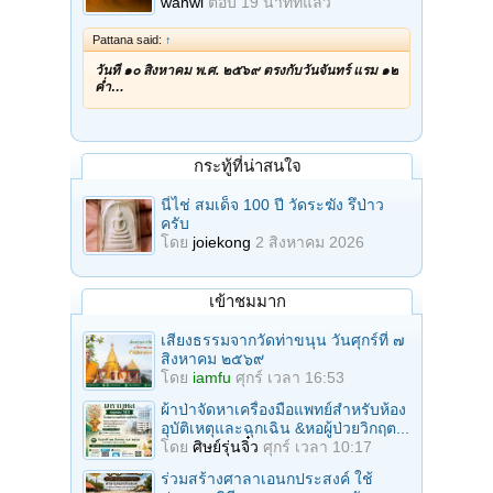
wanwi
ตอบ
19 นาทีที่แล้ว
Pattana said:
↑
วันที่ ๑๐ สิงหาคม พ.ศ. ๒๕๖๙ ตรงกับวันจันทร์ แรม ๑๒
ค่ำ…
กระทู้ที่น่าสนใจ
นี่ไช่ สมเด็จ 100 ปี วัดระฆัง รึป่าว
ครับ
โดย
joiekong
2 สิงหาคม 2026
เข้าชมมาก
เสียงธรรมจากวัดท่าขนุน วันศุกร์ที่ ๗
สิงหาคม ๒๕๖๙
โดย
iamfu
ศุกร์ เวลา 16:53
ผ้าป่าจัดหาเครื่องมือแพทย์สำหรับห้อง
อุบัติเหตุและฉุกเฉิน &หอผู้ป่วยวิกฤต...
โดย
ศิษย์รุ่นจิ๋ว
ศุกร์ เวลา 10:17
ร่วมสร้างศาลาเอนกประสงค์ ใช้