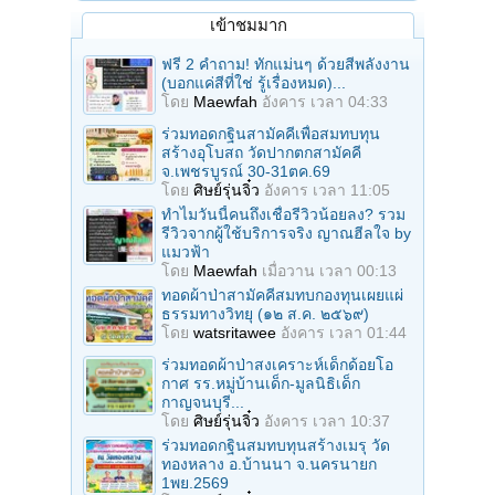
เข้าชมมาก
ฟรี 2 คำถาม! ทักแม่นๆ ด้วยสีพลังงาน
(บอกแค่สีที่ใช่ รู้เรื่องหมด)...
โดย
Maewfah
อังคาร เวลา 04:33
ร่วมทอดกฐินสามัคคีเพื่อสมทบทุน
สร้างอุโบสถ วัดปากตกสามัคคี
จ.เพชรบูรณ์ 30-31ตค.69
โดย
ศิษย์รุ่นจิ๋ว
อังคาร เวลา 11:05
ทำไมวันนี้คนถึงเชื่อรีวิวน้อยลง? รวม
รีวิวจากผู้ใช้บริการจริง ญาณฮีลใจ by
แมวฟ้า
โดย
Maewfah
เมื่อวาน เวลา 00:13
ทอดผ้าป่าสามัคคีสมทบกองทุนเผยแผ่
ธรรมทางวิทยุ (๑๒ ส.ค. ๒๕๖๙)
โดย
watsritawee
อังคาร เวลา 01:44
ร่วมทอดผ้าป่าสงเคราะห์เด็กด้อยโอ
กาศ รร.หมู่บ้านเด็ก-มูลนิธิเด็ก
กาญจนบุรี...
โดย
ศิษย์รุ่นจิ๋ว
อังคาร เวลา 10:37
ร่วมทอดกฐินสมทบทุนสร้างเมรุ วัด
ทองหลาง อ.บ้านนา จ.นครนายก
1พย.2569