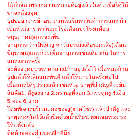
ไม้กำจัด เพราะความหมายดีอยู่แล้วในตัว เมื่อได้ไม้
มาจะต้องจุด
ธุปขออาจารย์ก่อน จากนั้นเริ่มหาวันทำการแกะ ถ้า
เป็นหัวมังกร หาวันมะโรงเดือนมะโรง(เดือน
พฤษภาคม)แกะจะเพิ่ม
อานุภาพ ถ้าเป็นหัวงู หาวันมะเส็งเดือนมะเส็ง(เดือน
มิถุนายน)แกะก็จะเพิ่มอานุภาพเช่นเดียวกัน ในการ
แกะแต่ละครั้ง
จะต้องจุดธุปขนาดกลาง1ก้านธูปตั้งไว้ เมื่อหมดก้าน
ธูปแล้วให้เลิกแกะทันที แล้วให้แกะในครั้งต่อไป
เมื่อแกะได้รูปร่างแล้ว เช่นหัวงู ธาตุที่สำคัญที่จะยิบ
สินคือ1. ดีงูจงอาง 2.คราบงูที่ลอก 3.กระดูกงู 4.เงิน
5.ทอง 6.นาค
โดยที่เจาะบริเวณ คอของงู(ฮวดโซะ) แล้วนำดีงู และ
ธาตุต่างๆใส่ไว้แล้วปิดด้วยน้ำเทียน หยดจนท่วม รอ
ให้แห้งแล้ว
ติดด้วยทองคำเปลวอีกทีนึง