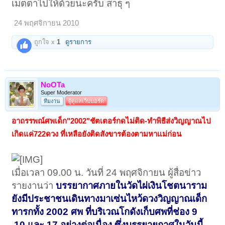
เมตตาไปให้ด้วยนะครับ สาธุ ๆ
24 พฤศจิกายน 2010
ถูกใจ x
1
ดูรายการ
NoOTa
Super Moderator
ทีมงาน
ผู้ดูแลเว็บบอร์ด
อาถรรพณ์ศพเด็ก"2002"ชัตเตอร์กดไม่ติด-ทำพิธีส่งวิญญาณไป
เกิดแค่722ดวง ที่เหลือยังติดสังขารต้องตามหาแม่ก่อน
เมื่อเวลา 09.00 น. วันที่ 24 พฤศจิกายน ผู้สื่อข่าว
รายงานว่า
บรรยากาศภายในวัดไผ่เงินโชตนาราม
ยังมีประชาชนเดินทางมาเซ่นไหว้ดวงวิญญาณเด็ก
ทารกทั้ง 2002 ศพ ที่บริเวณโกดังเก็บศพที่ช่อง 9
,10 และ 17 อย่างต่อเนื่อง ซึ่งบรรยายกาศในวันนี้