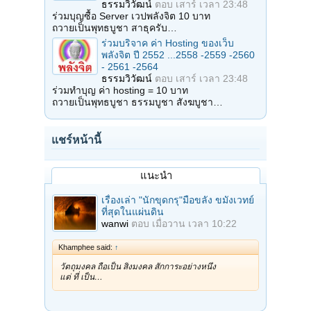
ธรรมวิวัฒน์
ตอบ
เสาร์ เวลา 23:48
ร่วมบุญซื้อ Server เวปพลังจิต 10 บาท
ถวายเป็นพุทธบูชา สาธุครับ…
ร่วมบริจาค ค่า Hosting ของเว็บ
พลังจิต ปี 2552 ...2558 -2559 -2560
- 2561 -2564
ธรรมวิวัฒน์
ตอบ
เสาร์ เวลา 23:48
ร่วมทำบุญ ค่า hosting = 10 บาท
ถวายเป็นพุทธบูชา ธรรมบูชา สังฆบูชา…
แชร์หน้านี้
แนะนำ
เรื่องเล่า "นักขุดกรุ"มือขลัง ขมังเวทย์
ที่สุดในแผ่นดิน
wanwi
ตอบ
เมื่อวาน เวลา 10:22
Khamphee said:
↑
วัตถุมงคล ถือเป็น สิ่งมงคล สักการะอย่างหนึ่ง
แต่ ที่ เป็น…