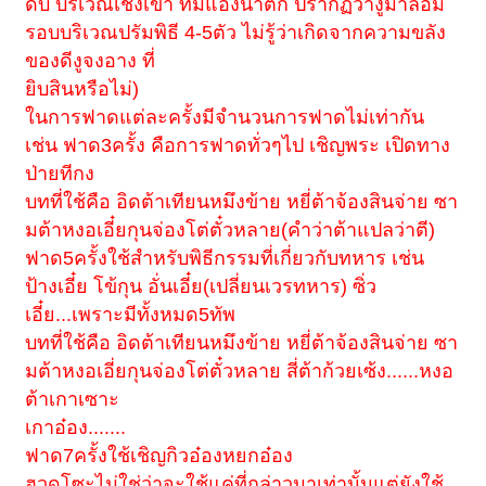
ดิบ บริเวณเชิงเขา ที่มีแอ่งน้ำตก ปรากฏว่างูมาล้อม
รอบบริเวณปรัมพิธี 4-5ตัว ไม่รู้ว่าเกิดจากความขลัง
ของดีงูจงอาง ที่
ยิบสินหรือไม่)
ในการฟาดแต่ละครั้งมีจำนวนการฟาดไม่เท่ากัน
เช่น ฟาด3ครั้ง คือการฟาดทั่วๆไป เชิญพระ เปิดทาง
ป่ายทีกง
บทที่ใช้คือ อิดต้าเทียนหมึงข้าย หยี่ต้าจ้องสินจ่าย ซา
มต้าหงอเอี๋ยกุนจ่องโต่ตั๋วหลาย(คำว่าต้าแปลว่าตี)
ฟาด5ครั้งใช้สำหรับพิธีกรรมที่เกี่ยวกับทหาร เช่น
ป้างเอี๋ย โข้กุน อั่นเอี๋ย(เปลี่ยนเวรทหาร) ซิ่ว
เอี๋ย...เพราะมีทั้งหมด5ทัพ
บทที่ใช้คือ อิดต้าเทียนหมึงข้าย หยี่ต้าจ้องสินจ่าย ซา
มต้าหงอเอี่ยกุนจ่องโต่ตั๋วหลาย สี่ต้าก้วยเซ้ง......หงอ
ต้าเกาเซาะ
เกาอ๋อง.......
ฟาด7ครั้งใช้เชิญกิวอ๋องหยกอ๋อง
ฮวดโซะไม่ใช่ว่าจะใช้แค่ที่กล่าวมาเท่านั้นแต่ยังใช้