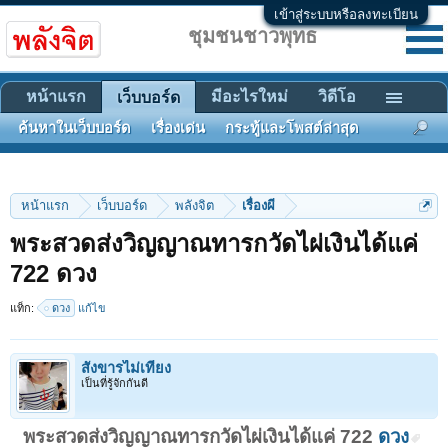
เข้าสู่ระบบหรือลงทะเบียน
ชุมชนชาวพุทธ
หน้าแรก
มีอะไรใหม่
วิดีโอ
เว็บบอร์ด
ค้นหาในเว็บบอร์ด
เรื่องเด่น
กระทู้และโพสต์ล่าสุด
หน้าแรก
เว็บบอร์ด
พลังจิต
เรื่องผี
พระสวดส่งวิญญาณทารกวัดไผ่เงินได้แค่
722 ดวง
แท็ก:
ดวง
แก้ไข
สังขารไม่เที่ยง
เป็นที่รู้จักกันดี
พระสวดส่งวิญญาณทารกวัดไผ่เงินได้แค่ 722
ดวง