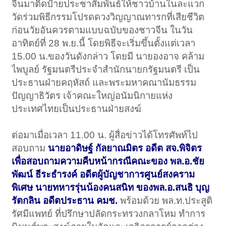
จีนมาติดป้ายประชาสัมพันธ์ให้ชาวบ้านในละแวก
วัดร่วมพิธีกรรมโปรดดวงวิญญาณทารกที่เสียชีวิต
ก่อนวัยอันควรตามแบบฉบับของชาวจีน ในวัน
อาทิตย์ที่ 28 พ.ย.นี้ โดยพิธีจะเริ่มขึ้นตั้งแต่เวลา
15.00 น.ของวันดังกล่าว โดยมี นายองอาจ คล้าม
ไพบูลย์ รัฐมนตรีประจำสำนักนายกรัฐมนตรี เป็น
ประธานฝ่ายคฤหัสถ์ และพระมหาคณานัมธรรม
ปัญญาธิวัตร เจ้าคณะใหญ่อนัมนิกายแห่ง
ประเทศไทยเป็นประธานฝ่ายสงฆ์
ต่อมาเมื่อเวลา 11.00 น. ผู้สื่อข่าวได้โทรศัพท์ไป
สอบถาม
นายอาดิษฐ์ กัลยาณมิตร อดีต สจ.พิจิตร
เพื่อสอบถามความคืบหน้ากรณีคณะของ พล.อ.ชัย
พัฒน์ ธีระธำรงค์ อดีตผู้บัญชาการศูนย์สงคราม
พิเศษ นายทหารรุ่นน้องคนสนิท ของพล.อ.สนธิ บุญ
รัตกลิน อดีตประธาน คมช.
พร้อมด้วย พล.ท.ประสูติ
รัศมีแพทย์ ที่ปรึกษาปลัดกระทรวงกลาโหม ทำการ