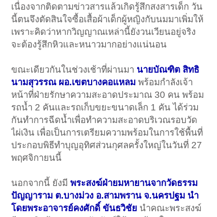
เนื่องจากติดตามข่าวสารแล้วเกิดรู้สึกสงสารเด็ก วัน
นี้ตนจึงตัดสินใจซื้อเสื้อผ้าเด็กผู้หญิงกับนมมาเพิ่มให้
เพราะคิดว่าหากวิญญาณเหล่านี้ยังวนเวียนอยู่จริง
จะต้องรู้สึกหิวและหนาวมากอย่างแน่นอน
ขณะเดียวกันในช่วงเช้าที่ผ่านมา
นายบัณฑิต สิทธิ
นามสุวรรณ ผอ.เขตบางคอแหลม
พร้อมกำลังเจ้า
หน้าที่ฝ่ายรักษาความสะอาดประมาณ 30 คน พร้อม
รถน้ำ 2 คันและรถเก็บขยะขนาดเล็ก 1 คัน ได้ร่วม
กันทำการฉีดน้ำเพื่อทำความสะอาดบริเวณรอบวัด
ไผ่เงิน เพื่อเป็นการเตรียมความพร้อมในการใช้พื้นที่
ประกอบพิธีทำบุญอุทิศส่วนกุศลครั้งใหญ่ในวันที่ 27
พฤศจิกายนนี้
นอกจากนี้ ยังมี
พระสงฆ์ฝ่ายมหายานจากวัดธรรม
ปัญญาราม ต.บางม่วง อ.สามพราน จ.นครปฐม นำ
โดยพระอาจารย์คงศักดิ์ ขันธวิชัย
นำคณะพระสงฆ์