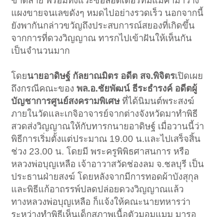
ขาดสาย พร้อมทั้งแวะซื้อล็อตเตอรี่ที่มีแม่ค้ามาวาง
แผงขายจนเลขดังๆ หมดไปอย่างรวดเร็ว นอกจากนี้
ยังพากันกล่าวขวัญถึงประสบการณ์สยองที่เกิดขึ้น
จากการที่ดวงวิญญาณ ทารกไปเข้าฝันให้เห็นกัน
เป็นจำนวนมาก
โดย
นายอาดิษฐ์ กัลยาณมิตร อดีต สจ.พิจิตร
เปิดเผย
ถึงกรณีคณะของ
พล.อ.ชัยพัฒน์ ธีระธำรงค์ อดีตผู้
บัญชาการศูนย์สงครามพิเศษ
ที่ได้นิมนต์พระสงฆ์
ภายในวัดและเกจิอาจารย์จากต่างจังหวัดมาทำพิธี
สวดส่งวิญญาณให้กับทารกนายอาดิษฐ์ เมื่อวานนี้ว่า
พิธีการเริ่มตั้งแต่ประมาณ 19.00 น.และไปเสร็จสิ้น
ช่วง 23.00 น. โดยมี พระครูพิพิธศาสนการ หรือ
หลวงพ่อบุญเหลือ เจ้าอาวาสวัดช่องลม จ.ชลบุรี เป็น
ประธานฝ่ายสงฆ์ โดยหลังจากมีการทอดผ้าบังสุกุล
และพิธีแก้อาถรรพ์ปลดปล่อยดวงวิญญาณแล้ว
ทางหลวงพ่อบุญเหลือ ก็แจ้งให้คณะนายทหารว่า
ระหว่างทำพิธีเห็นเด็กสภาพเนื้อตัวมอมแมม มารอ