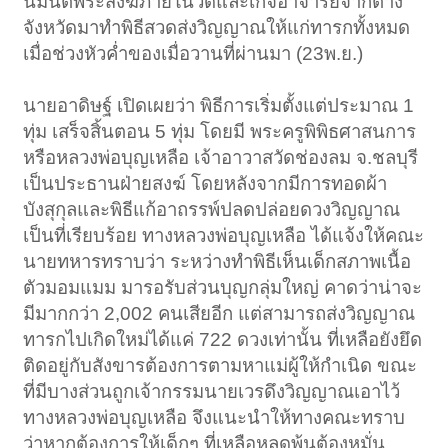
นิมนต์พระสงฆ์ภายในวัดและเกจิอาจารย์จากต่าง
จังหวัดมาทำพิธีสวดส่งวิญญาณให้แก่ทารกทั้งหมด
เมื่อช่วงหัวค่ำของเมื่อวานที่ผ่านมา (23พ.ย.)
นายอาดิษฐ์ เปิดเผยว่า พิธีการเริ่มตั้งแต่ประมาณ 1
ทุ่ม เสร็จสิ้นตอน 5 ทุ่ม โดยมี พระครูพิพิธศาสนการ
หรือหลวงพ่อบุญเหลือ เจ้าอาวาสวัดช่องลม จ.ชลบุรี
เป็นประธานฝ่ายสงฆ์ โดยหลังจากมีการทอดผ้า
บังสุกุลและพิธีแก้อาถรรพ์ปลดปล่อยดวงวิญญาณ
เป็นที่เรียบร้อย ทางหลวงพ่อบุญเหลือ ได้แจ้งให้คณะ
นายทหารทราบว่า ระหว่างทำพิธีเห็นเด็กสภาพเนื้อ
ตัวมอมแมม มารอรับส่วนบุญกลุ่มใหญ่ คาดว่าน่าจะ
มีมากกว่า 2,002 คนเสียอีก แต่สามารถส่งวิญญาณ
ทารกไปเกิดใหม่ได้แค่ 722 ดวงเท่านั้น ที่เหลือยังยึด
ติดอยู่กับสังขารต้องการตามหาแม่ผู้ให้กำเนิด ขณะ
ที่มีบางส่วนถูกเจ้ากรรมนายเวรดึงวิญญาณเอาไว้
ทางหลวงพ่อบุญเหลือ จึงแนะนำให้ทางคณะทราบ
ว่าหากต้องการให้เด็กๆ ที่เหลือหลุดพ้นต้องหมั่น