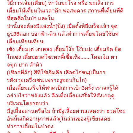
วิธีการเจิม(เตี้ยม) หาวันมะโรง หรือ มะเส็ง การ
เตี้ยมให้เตี้ยมในเวลาดึก พอสมควร สถานที่เตี้ยมที่ดี
ที่สุดคือในป่า และใน
ป่านั้นจะต้องมีแอ่งน้ำ(บึง) เมื่อตั้งพิธีเสร็จแล้ว จุด
ธูป36ดอก บอกฟ้า-ดิน แล้วทำการเตี้ยมโดยใช้บท
เตี้ยมเทียนเทียน
เช้ง เตี้ยมเต่ เต่เหลง เตี้ยมโง๊ย โง๊ยเบ๋ง เตี้ยมยิด ยิด
โกเซ่ง เตี้ยมฮวดโซะผะคี้เซี้ยเท็ง.......โดยเจิม ตา
จมูก ปาก ลำตัว
(เชือกที่ถัก) สีที่ใช้เจิมคือ เลือดไก่ชน(เป็นกา
รสังเวยเครื่งเซ่น เพราะงูชอบกินไก่)
เมื่อเตี้ยมเสร็จให้ฟาดเป็นการเบิก3ครั้ง เราจะรู้ได้
อย่างไรว่าขลังแล้ว คือเมื่อเตี้ยมเสร็จให้สังเกตุดู
บริเวณโดยรอบว่า
มีงูเลื้อยผ่านหรือไม่ ถ้ามีงูเลื้อยผ่านแสดงว่า ฮวดโซะ
อันนั้นเกิดอานุภาพแล้ว(ในส่วนของผู้เขียนเคย
ทำการเตี้ยมในป่าดง