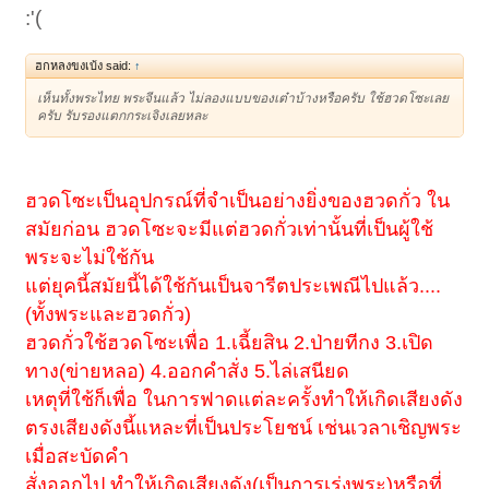
:'(
ฮกหลงขงเบ้ง said:
↑
เห็นทั้งพระไทย พระจีนแล้ว ไม่ลองแบบของเต๋าบ้างหรือครับ ใช้ฮวดโซะเลย
ครับ รับรองแตกกระเจิงเลยหละ
ฮวดโซะเป็นอุปกรณ์ที่จำเป็นอย่างยิ่งของฮวดกั่ว ใน
สมัยก่อน ฮวดโซะจะมีแต่ฮวดกั่วเท่านั้นที่เป็นผู้ใช้
พระจะไม่ใช้กัน
แต่ยุคนี้สมัยนี้ได้ใช้กันเป็นจารีตประเพณีไปแล้ว....
(ทั้งพระและฮวดกั่ว)
ฮวดกั่วใช้ฮวดโซะเพื่อ 1.เฉี้ยสิน 2.ป่ายทีกง 3.เปิด
ทาง(ข่ายหลอ) 4.ออกคำสั่ง 5.ไล่เสนียด
เหตุที่ใช้ก็เพื่อ ในการฟาดแต่ละครั้งทำให้เกิดเสียงดัง
ตรงเสียงดังนี้แหละที่เป็นประโยชน์ เช่นเวลาเชิญพระ
เมื่อสะบัดคำ
สั่งออกไป ทำให้เกิดเสียงดัง(เป็นการเร่งพระ)หรือที่