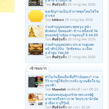
อ.พาน จ.เชียงราย
โดย
ศิษย์รุ่นจิ๋ว
29 กรกฎาคม 2026
ขอเชิญร่วมเป็นเจ้าภาพชุดโคมไฟโซ
ล่าเซล
โดย
kittikorn
29 กรกฎาคม 2026
ร่วมทําบุญหล่อพระพุทธรูป หน้า
ตัก4ศอก ปิดทองคํา ชําระหนี้สงฆ์ วัด
หนองหญ้าปล้อง กาญจนบุรี 8 สค.69
โดย
ศิษย์รุ่นจิ๋ว
28 กรกฎาคม 2026
ร่วมทําบุญหล่อพระประธานคู่แฝด
หน้าตัก120น. วัดชัยชนะ อ.เมือง
จ.ลำพูน 7พย.69
โดย
ศิษย์รุ่นจิ๋ว
27 กรกฎาคม 2026
เข้าชมมาก
ทำไมวันนี้คนถึงเชื่อรีวิวน้อยลง? รวม
รีวิวจากผู้ใช้บริการจริง ญาณฮีลใจ by
แมวฟ้า
โดย
Maewfah
พฤหัสบดี เวลา 00:13
ร่วมสมทบทุนดูแลรักษาพระสงฆ์ผู้
อาพาธหรือชราภาพ วัดประชานิรมิต
อ.เมือง จ.บุรีรัมย์
โดย
ศิษย์รุ่นจิ๋ว
พุธ เวลา 15:16