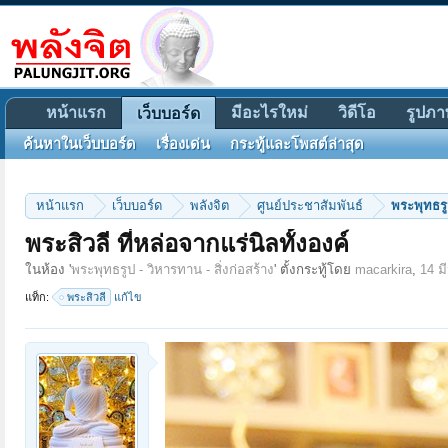
หน้าแรก
มีอะไรใหม่
วิดีโอ
รูปภา
เว็บบอร์ด
ค้นหาในเว็บบอร์ด
เรื่องเด่น
กระทู้และโพสต์ล่าสุด
หน้าแรก
เว็บบอร์ด
พลังจิต
ศูนย์ประชาสัมพันธ์
พระพุทธรูป
พระสิวลี ที่หล่อจากแร่นิลทั้งองค์
ในห้อง '
พระพุทธรูป - วิหารทาน - สิ่งก่อสร้าง
' ตั้งกระทู้โดย
macarkira
,
14 ม
แท็ก:
พระสิวลี
แก้ไข