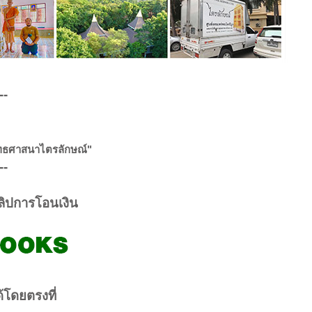
--
ุทธศาสนาไตรลักษณ์"
--
งสลิปการโอนเงิน
้โดยตรงที่