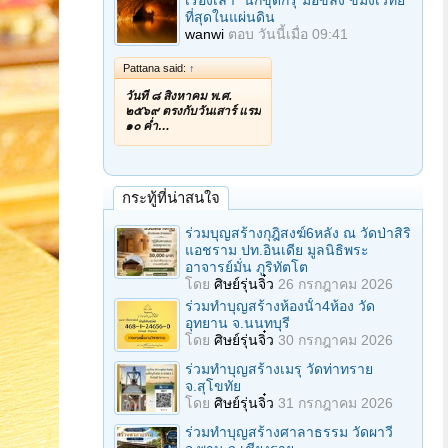
เรื่องเล่า "นักขุดกรุ"มือขลัง ขมังเวทย์
ที่สุดในแผ่นดิน
wanwi
ตอบ
วันนี้เมื่อ 09:41
Pattana said:
↑
วันที่ ๘ สิงหาคม พ.ศ.
๒๕๖๙ ตรงกับวันเสาร์ แรม
๑๐ ค่ำ…
กระทู้ที่น่าสนใจ
ร่วมบุญสร้างกุฎิสงฆ์6หลัง ณ วัดป่าสิริ
แอชราม ปท.อินเดีย มูลนิธิพระ
อาจารย์มั่น ภูริทัตโต
โดย
ศิษย์รุ่นจิ๋ว
26 กรกฎาคม 2026
ร่วมทําบุญสร้างห้องนั้า4ห้อง วัด
อุทยาน จ.นนทบุรี
โดย
ศิษย์รุ่นจิ๋ว
30 กรกฎาคม 2026
ร่วมทําบุญสร้างเมรุ วัดท่าทราย
จ.สุโขทัย
โดย
ศิษย์รุ่นจิ๋ว
31 กรกฎาคม 2026
ร่วมทําบุญสร้างศาลาธรรม วัดผาวี