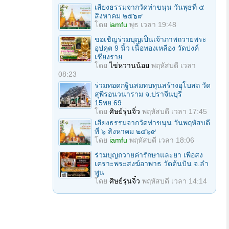
เสียงธรรมจากวัดท่าขนุน วันพุธที่ ๕
สิงหาคม ๒๕๖๙
โดย
iamfu
พุธ เวลา 19:48
ขอเชิญร่วมบุญเป็นเจ้าภาพถวายพระ
อุปคุต 9 นิ้ว เนื้อทองเหลือง วัดปงค์
เชียงราย
โดย
ไข่หวานน้อย
พฤหัสบดี เวลา
08:23
ร่วมทอดกฐินสมทบทุนสร้างอุโบสถ วัด
สุพีรอนวนาราม จ.ปราจีนบุรี
15พย.69
โดย
ศิษย์รุ่นจิ๋ว
พฤหัสบดี เวลา 17:45
เสียงธรรมจากวัดท่าขนุน วันพฤหัสบดี
ที่ ๖ สิงหาคม ๒๕๖๙
โดย
iamfu
พฤหัสบดี เวลา 18:06
ร่วมบุญถวายค่ารักษาและยา เพื่อสง
เคราะพระสงฆ์อาพาธ วัดต้นปัน จ.ลํา
พูน
โดย
ศิษย์รุ่นจิ๋ว
พฤหัสบดี เวลา 14:14