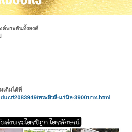
งค์พระตันทั้งองค์
ป
เติมได้ที่
duct/2083949/พระสิวลี-แร่นิล-3900บาท.html