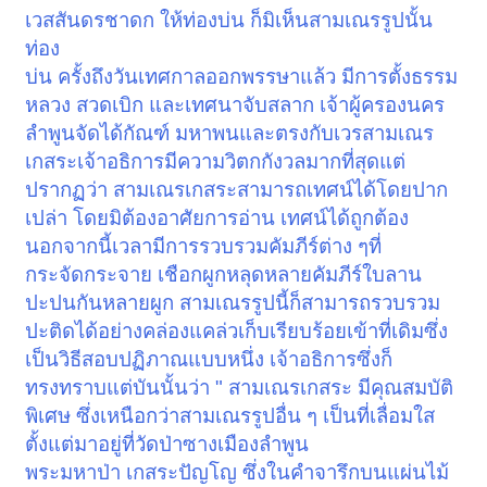
เวสสันดรชาดก ให้ท่องบ่น ก็มิเห็นสามเณรรูปนั้น
ท่อง
บ่น ครั้งถึงวันเทศกาลออกพรรษาแล้ว มีการตั้งธรรม
หลวง สวดเบิก และเทศนาจับสลาก เจ้าผู้ครองนคร
ลำพูนจัดได้กัณฑ์ มหาพนและตรงกับเวรสามเณร
เกสระเจ้าอธิการมีความวิตกกังวลมากที่สุดแต่
ปรากฏว่า สามเณรเกสระสามารถเทศน์ได้โดยปาก
เปล่า โดยมิต้องอาศัยการอ่าน เทศน์ได้ถูกต้อง
นอกจากนี้เวลามีการรวบรวมคัมภีร์ต่าง ๆที่
กระจัดกระจาย เชือกผูกหลุดหลายคัมภีร์ใบลาน
ปะปนกันหลายผูก สามเณรรูปนี้ก็สามารถรวบรวม
ปะติดได้อย่างคล่องแคล่วเก็บเรียบร้อยเข้าที่เดิมซึ่ง
เป็นวิธีสอบปฏิภาณแบบหนึ่ง เจ้าอธิการซึ่งก็
ทรงทราบแต่บันนั้นว่า " สามเณรเกสระ มีคุณสมบัติ
พิเศษ ซึ่งเหนือกว่าสามเณรรูปอื่น ๆ เป็นที่เลื่อมใส
ตั้งแต่มาอยู่ที่วัดป่าซางเมืองลำพูน
พระมหาป่า เกสระปัญโญ ซึ่งในคำจารึกบนแผ่นไม้