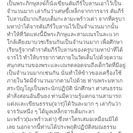
เป็นพระภิกษุสงฆ์ก็นั่งเขียนคัมภีร์ใบลานเอาไว้เป็น
จำนวนมาก เล่ากันว่าเศษขี้เหล็กจากการจาร คัมภีร์
ใบลานมีมากเกือบเต็มกะลามะพร้าวเต่า จากที่ครูบา
มหาป่าได้จารคัมภีร์ใบลานไว้เป็นจำนวนมากนั้น
ทำให้ที่วัดแห่งนี้มีพระภิกษุและสามเณรในละแวก
ใกล้เคียงมาบวชเรียนกันเป็นจำนวนมาก เพื่อศึกษา
เรียนรู้จากตำราคัมภีร์ใบลานของครูบามหาป่าที่ได้
จารไว้ ทำให้บรรยากาศภายในวัดเต็มไปด้วยความ
สนุกสนานของพระและเณรตลอดจนถึงเด็กวัดที่มีอยู่
เป็นจำนวนมากเช่นกัน นั่นทำให้ข้าวของเครื่องใช้
ภายในวัดมีจำนวนมากตามไปด้วย ท่านพระมหาเก
สระปัญโญเป็นพระนักปฏิบัติ นักศึกษา ศาสนธรรม
คำสั่งสอนอันยืนยง ท่านมีความรู้แตกฉานสามารถ
แต่งและเขียนธรรม(จาร)ได้วันละมาก ๆ เล่ากันว่า
จารวันหนึ่ง ๆ ได้มูลเหล็กจารเต็มกะลา
มะพร้าว(มะพร้าวเต่า) ซึ่งหาใครเสมอเหมือนมิได้
เลย นอกจากนี้ท่านได้ประพฤติปฏิบัติสมณธรรม