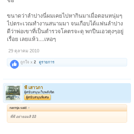
ชื่อ
อ.เกาะคา
จ.ลำปางครับ..
ขนาดว่าลำปางนี่ผมเคยไปหากินมาเมื่อตอนหนุ่มๆ
ไปตระเวณทำงานสนามมา จนเกือบได้แฟนลำปาง
ดีว่าพ่อเขาที่เป็นตำรวจโคตรจะดุ พกปืนเอวตุงๆอยู่
เรื่อย เลยแห้ว....เหอๆ
29 ตุลาคม 2010
ถูกใจ x
2
ดูรายการ
พี เสาวภา
ผู้สนับสนุนเว็บพลังจิต
ผู้สนับสนุนพิเศษ
narmja said:
↑
พี่พี อย่ายอมสิ อิอิ