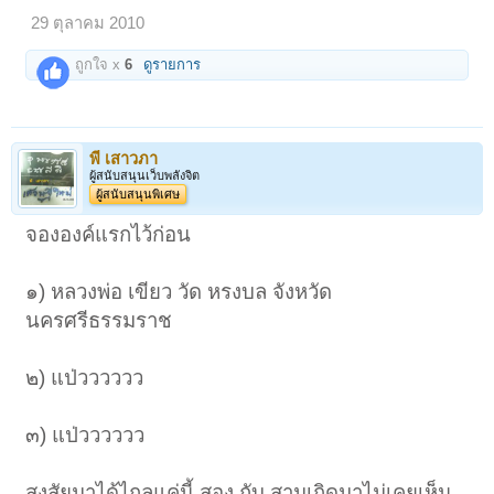
29 ตุลาคม 2010
ถูกใจ x
6
ดูรายการ
พี เสาวภา
ผู้สนับสนุนเว็บพลังจิต
ผู้สนับสนุนพิเศษ
จององค์แรกไว้ก่อน
๑) หลวงพ่อ เขียว วัด หรงบล จังหวัด
นครศรีธรรมราช
๒) แป่วววววว
๓) แป่วววววว
สงสัยมาได้ไกลแค่นี้ สอง กับ สามเกิดมาไม่เคยเห็น