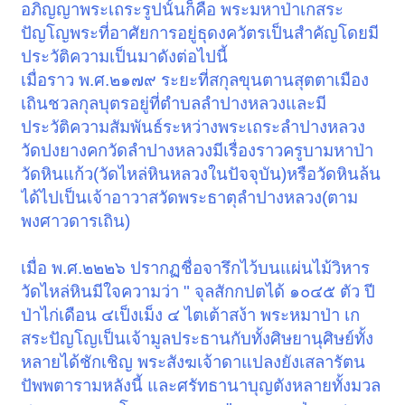
อภิญญาพระเถระรูปนั้นก็คือ พระมหาป่าเกสระ
ปัญโญพระที่อาศัยการอยู่ธุดงควัตรเป็นสำคัญโดยมี
ประวัติความเป็นมาดังต่อไปนี้
เมื่อราว พ.ศ.๒๑๗๙ ระยะที่สกุลขุนตานสุตตาเมือง
เถินชวลกุลบุตรอยู่ที่ตำบลลำปางหลวงและมี
ประวัติความสัมพันธ์ระหว่างพระเถระลำปางหลวง
วัดปงยางคกวัดลำปางหลวงมีเรื่องราวครูบามหาป่า
วัดหินแก้ว(วัดไหล่หินหลวงในปัจจุบัน)หรือวัดหินล้น
ได้ไปเป็นเจ้าอาวาสวัดพระธาตุลำปางหลวง(ตาม
พงศาวดารเถิน)
เมื่อ พ.ศ.๒๒๒๖ ปรากฏชื่อจารึกไว้บนแผ่นไม้วิหาร
วัดไหล่หินมีใจความว่า " จุลสักกปตได้ ๑๐๔๕ ตัว ปี
ป่าไก่เดือน ๔เป็งเม็ง ๔ ไตเต้าสง้า พระหมาป่า เก
สระปัญโญเป็นเจ้ามูลประธานกับทั้งศิษยานุศิษย์ทั้ง
หลายได้ชักเชิญ พระสังฆเจ้าดาแปลงยังเสลารัตน
ปัพพตารามหลังนี้ และศรัทธานาบุญตังหลายทั้งมวล