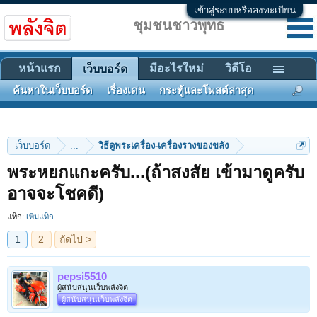
เข้าสู่ระบบหรือลงทะเบียน
ชุมชนชาวพุทธ
หน้าแรก
มีอะไรใหม่
วิดีโอ
เว็บบอร์ด
ค้นหาในเว็บบอร์ด
เรื่องเด่น
กระทู้และโพสต์ล่าสุด
เว็บบอร์ด
...
วิธีดูพระเครื่อง-เครื่องรางของขลัง
พระหยกแกะครับ...(ถ้าสงสัย เข้ามาดูครับ
1
2
ถัดไป >
อาจจะโชคดี)
แท็ก:
เพิ่มแท็ก
pepsi5510
ผู้สนับสนุนเว็บพลังจิต
ผู้สนับสนุนเว็บพลังจิต