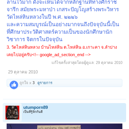
ลานไว้มาก ดังจะเห็นได้จากหลักฐานที่ทางศักราช
จารึก สมัยพระมหาป่า เกสระปัญโญสร้างพระวิหาร
วัดไหล่หินหลวงในปี พ.ศ. ๒๒๒๖
และความสมบูรณ์เป็นอย่างมากจนถึงปัจจุบันนี้เป็น
ที่ศึกษาประวัติศาสตร์ความเป็นของนักศึกษานัก
วิชาการ จิตกรในปัจจุ
บัน
3.
จ.ลำปาง
วัดไหล่หินหลวง บ้านไหล่หิน ต.ไหล่หิน อ.เกาะคา
เคยไปอยู่ครับ<!-- google_ad_section_end -->
แก้ไขครั้งล่าสุดโดยผู้ดูแล:
29 ตุลาคม 2010
29 ตุลาคม 2010
ถูกใจ x
3
ดูรายการ
utumporn89
เป็นที่รู้จักกันดี