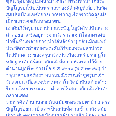
ชุคน จุงมาอนุโมทนามาเตอะ" พระมหาป่า เกสระ
ปัญโญรูปนี้นับเป็นพระเถระองค์สำคัญที่เกี่ยวกับวัด
สูงเม่นเมืองแพร่อย่างมากปรากฏเรื่องราววัดสูงเม่ง
เมืองแพร่เคยเดินทางมาขน
เอาคัมภีร์ครูบามหาป่าเกสระปัญโญวัดไหล่หินหลวง
ถ่ำดอยฮาง ซึ่งอยู่ห่างจากวัดราว ๑๐ กิโลเมตรเศษ
นำขึ้นช้างพลายต่าง(นำใส่หลังช้าง) กลับเมืองแพร๋
ประวัติการถ่ายทอดพระคัมภีร์ของพระมหาป่าวัด
ไหล่หินหลวง ของครูบาวัดเม่นเมืองแพร่ ปรากฏใน
หลักฐานคัมภีร์สถาวกัณณี มีความที่เจรจาไว้ท้าย
ตำนานผูกที่ ๓ จารเมื่อ จ.ศ.๑๒๐๑ (พ.ศ.๒๓๙๘) ว่า
" อุบาสกมูลศรัทธา หนานมณีวรรณค้ำชูครูบาเจ้า
วัดสูงเม่น เมืองแพร่มาเมตตาในวัดป่าหินแก้วกล้าง
ริมยาวไชยวรรณแล " คำจารในสถาวกัณณีฉบับดัง
กล่าวแสดง
ว่าการคัดตำนานจากต้นฉบับของพระมหาป่า เกสระ
ปัญโญร้อยกว่าปี และเป็นสมัยที่ผ่านเข้ามาถึง สมัย
เจ้าวงศ์ ๗ตนครองเมืองนครลำปางแล้ว ปัจจุบันคง