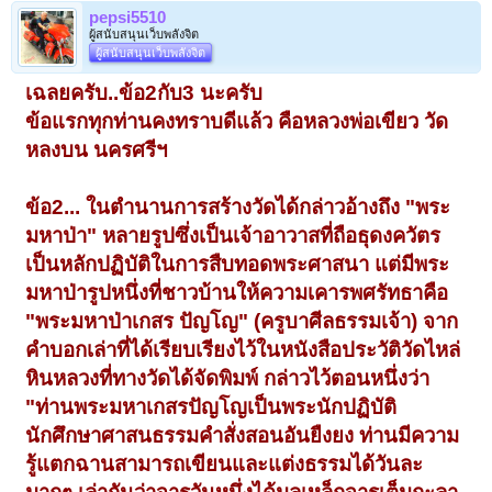
pepsi5510
ผู้สนับสนุนเว็บพลังจิต
ผู้สนับสนุนเว็บพลังจิต
เฉลยครับ..ข้อ2กับ3 นะครับ
ข้อแรกทุกท่านคงทราบดีแล้ว คือหลวงพ่อเขียว วัด
หลงบน นครศรีฯ
ข้อ2... ในตำนานการสร้างวัดได้กล่าวอ้างถึง "พระ
มหาป่า" หลายรูปซึ่งเป็นเจ้าอาวาสที่ถือธุดงควัตร
เป็นหลักปฏิบัติในการสืบทอดพระศาสนา แต่มีพระ
มหาป่ารูปหนึ่งที่ชาวบ้านให้ความเคารพศรัทธาคือ
"พระมหาป่าเกสร ปัญโญ" (ครูบาศีลธรรมเจ้า) จาก
คำบอกเล่าที่ได้เรียบเรียงไว้ในหนังสือประวัติวัดไหล่
หินหลวงที่ทางวัดได้จัดพิมพ์ กล่าวไว้ตอนหนึ่งว่า
"ท่านพระมหาเกสรปัญโญเป็นพระนักปฏิบัติ
นักศึกษาศาสนธรรมคำสั่งสอนอันยืงยง ท่านมีความ
รู้แตกฉานสามารถเขียนและแต่งธรรมได้วันละ