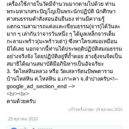
เครื่องใช้ภายในวัดมีจำนวนมากตามไปด้วย ท่าน
พระมหาเกสระปัญโญเป็นพระนักปฏิบัติ นักศึกษา
ศาสนธรรมคำสั่งสอนอันยืนยง ท่านมีความรู้
แตกฉานสามารถแต่งและเขียนธรรม(จาร)ได้วันละ
มาก ๆ เล่ากันว่าจารวันหนึ่ง ๆ ได้มูลเหล็กจารเต็ม
กะลามะพร้าว(มะพร้าวเต่า) ซึ่งหาใครเสมอเหมือน
มิได้เลย นอกจากนี้ท่านได้ประพฤติปฏิบัติสมณธรรม
อย่างจริงจัง โดยปฏิบัติอยู่ที่ถ้ำดอย ฮางฮุ้งจนจิตเป็น
สมาธิได้ฌานสมาบัติมีอภินิหารเป็นอัจฉริยะ
3.
วัดไหล่หินหลวง หรือ วัดเสลารัตนปัพพตาราม
บ้านไหล่หิน ต.ไหล่หิน อ.เกาะคา
จ.ลำปางครับ<!--
google_ad_section_end -->
<br><br>
ตามด้วยครับ
แก้ไขครั้งล่าสุด:
29 ตุลาคม 2010
29 ตุลาคม 2010