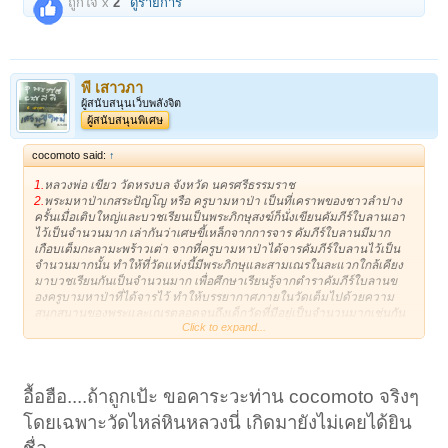
ถูกใจ x
2
ดูรายการ
พี เสาวภา
ผู้สนับสนุนเว็บพลังจิต
ผู้สนับสนุนพิเศษ
cocomoto said:
↑
1.
หลวงพ่อ เขียว วัดหรงบล จังหวัด นครศรีธรรมราช
2.
พระมหาป่าเกสระปัญโญ หรือ ครูบามหาป่า เป็นที่เคราพของชาวลำปาง
ครั้นเมื่อเติบใหญ่และบวชเรียนเป็นพระภิกษุสงฆ์ก็นั่งเขียนคัมภีร์ใบลานเอา
ไว้เป็นจำนวนมาก เล่ากันว่าเศษขี้เหล็กจากการจาร คัมภีร์ใบลานมีมาก
เกือบเต็มกะลามะพร้าวเต่า จากที่ครูบามหาป่าได้จารคัมภีร์ใบลานไว้เป็น
จำนวนมากนั้น ทำให้ที่วัดแห่งนี้มีพระภิกษุและสามเณรในละแวกใกล้เคียง
มาบวชเรียนกันเป็นจำนวนมาก เพื่อศึกษาเรียนรู้จากตำราคัมภีร์ใบลานข
องครูบามหาป่าที่ได้จารไว้ ทำให้บรรยากาศภายในวัดเต็มไปด้วยความ
สนุกสนานของพระและเณรตลอดจนถึงเด็กวัดที่มีอยู่เป็นจำนวนมากเช่นกัน
Click to expand...
นั่นทำให้ข้าวของเครื่องใช้ภายในวัดมีจำนวนมากตามไปด้วย ท่านพระมหา
เกสระปัญโญเป็นพระนักปฏิบัติ นักศึกษา ศาสนธรรมคำสั่งสอนอันยืนยง ท่าน
มีความรู้แตกฉานสามารถแต่งและเขียนธรรม(จาร)ได้วันละมาก ๆ เล่ากัน
ว่าจารวันหนึ่ง ๆ ได้มูลเหล็กจารเต็มกะลามะพร้าว(มะพร้าวเต่า) ซึ่งหาใคร
อื้อฮือ....ถ้าถูกเป้ะ ขอคาระวะท่าน cocomoto จริงๆ
เสมอเหมือนมิได้เลย นอกจากนี้ท่านได้ประพฤติปฏิบัติสมณธรรมอย่างจริงจัง
โดยปฏิบัติอยู่ที่ถ้ำดอย ฮางฮุ้งจนจิตเป็นสมาธิได้ฌานสมาบัติมีอภินิหารเป็น
โดยเฉพาะวัดไหล่หินหลวงนี่ เกิดมายังไม่เคยได้ยิน
อัจฉริยะ
3.
วัดไหล่หินหลวง หรือ.วัดเสลารัตนปัพพตาราม บ้านไหล่หิน ต.ไหล่หิน