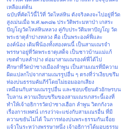
เหลือแต่ต้น
ฉบับที่คัดไว้นี้ไว้ที่ วัดไหล่หิน ตังจริงคงจะไปอยู่ที่วัด
สูงเม่นเมื่อ พ.ศ.๒๓๘๒ ประวัติพระมหาป่า เกสระ
ปัญโญวัดไหล่หินหลวง คู่กับประวัติมหาปัญโญ วัด
พระธาตุลำปางหลวง คือ เป็นพระองค์ฟี่และ
องค์น้อง เดิมฟี่น้องทั้งสองคนนี้ เป็นสามเณรจำ
พรรษาอยู่ที่วัดพระธาตุเสด็จ เป็นชาวบ้านแม่แก้
เขตตำบลลำปาง ต่อมาสามเณรองค์ฟี่ได้ไป
ศึกษาที่วัดป่าซางเมืองลำพูน เป็นสามเณรที่มีความ
ผิดแปลกไปจากสามเณรรูปอื่น ๆ ตรงที่ว่าเงียบขรึม
ท่องบ่นธรรมคัมภีร์โดยไม่ยอมออกเสียง
เหมือนกับสามเณรรูปอื่น และชอบเขียนตัวอักษรบน
ใบลาน ความเงียบขรึมของสามเณรเกสระนี้เองที่
ทำให้เจ้าอธิการวัดป่าซางเฮือก ลำพูน วิตกกังวล
เรื่องการเทศน์ เกรงว่าจะแข่งกับสามเณรอื่น ที่มี
ความขยันไม่ได้ ในการท่องบ่นพระธรรมกันเจื่อย
แจ้วในระหว่างพรรษาหนึ่ง เจ้าอธิการได้มอบธรรม