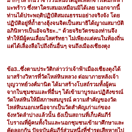
มากๆ เล่ากันว่าจารวันหนึ่งได้มูลเหล็กจารเต็มกะลา
มะพร้าว ซึ่งหาใครเสมอเหมือนมิได้เลย นอกจากนี้
ท่านได้ประพฤติปฏิบัติสมณธรรมอย่างจริงจัง โดย
ปฏิบัติอยู่ที่ถ้ำฮางฮุ้งจนจิตเป็นสมาธิได้ญาณสมาบัติ
อภินิหารเป็นอัจฉริยะ.." ด้วยจริยวัตรของท่านจึง
ทำให้มีผู้คนเลื่อมใสศรัทธา ไม่เพียงแต่คนในท้องถิ่น
แต่ได้เลื่องลือไปถึงถิ่นอื่นๆ จนถึงเมืองเชียงตุง
ข้อ3..ซึ่งตามประวัติกล่าวว่าเจ้าฟ้าเมืองเชียงตุงได้
มาสร้างวิหารที่วัดไหล่หินหลวง ต่อมาภายหลังเจ้า
บุญวาทย์วงศ์มานิต ได้มาสร้างโบสถ์รวมทั้งผู้คน
จากในชุมชนและที่อื่นๆ ได้เข้ามาบูรณะปฏิสังขรณ์
วัดไหล่หินให้มีสภาพสมบูรณ์ ความสำคัญของวัด
ไหล่หินนอกเหนือจากเป็นวัดสำคัญเก่าแก่ของ
จังหวัดลำปางแล้วนั้น ยังเป็นสถานที่เก็บคัมภีร์
โบราณที่ผู้คนทั้งในและนอกชุมชนเข้ามาศึกษาและ
คัดลอกกัน ปัจจุบันคัมภีร์ส่วนหนึ่งที่ชำรุดเสียหายไป