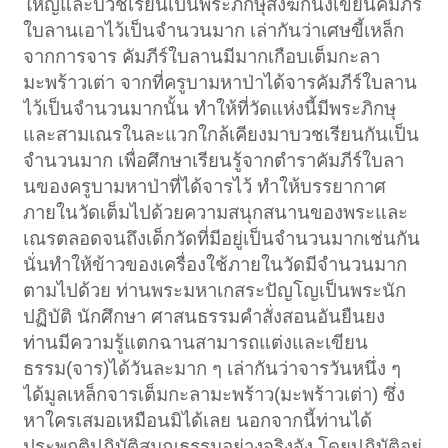
ใหญ่และบวชเรียนเป็นพระภิกษุสงฆ์ก็นั่งเขียนคัมภีร์
ใบลานเอาไว้เป็นจำนวนมาก เล่ากันว่าเศษขี้เหล็ก
จากการจาร คัมภีร์ใบลานมีมากเกือบเต็มกะลา
มะพร้าวเต่า จากที่ครูบามหาป่าได้จารคัมภีร์ใบลาน
ไว้เป็นจำนวนมากนั้น ทำให้ที่วัดแห่งนี้มีพระภิกษุ
และสามเณรในละแวกใกล้เคียงมาบวชเรียนกันเป็น
จำนวนมาก เพื่อศึกษาเรียนรู้จากตำราคัมภีร์ใบลา
นของครูบามหาป่าที่ได้จารไว้ ทำให้บรรยากาศ
ภายในวัดเต็มไปด้วยความสนุกสนานของพระและ
เณรตลอดจนถึงเด็กวัดที่มีอยู่เป็นจำนวนมากเช่นกัน
นั่นทำให้ข้าวของเครื่องใช้ภายในวัดมีจำนวนมาก
ตามไปด้วย ท่านพระมหาเกสระปัญโญเป็นพระนัก
ปฏิบัติ นักศึกษา ศาสนธรรมคำสั่งสอนอันยืนยง
ท่านมีความรู้แตกฉานสามารถแต่งและเขียน
ธรรม(จาร)ได้วันละมาก ๆ เล่ากันว่าจารวันหนึ่ง ๆ
ได้มูลเหล็กจารเต็มกะลามะพร้าว(มะพร้าวเต่า) ซึ่ง
หาใครเสมอเหมือนมิได้เลย นอกจากนี้ท่านได้
ประพฤติปฏิบัติสมณธรรมอย่างจริงจัง โดยปฏิบัติอยู่