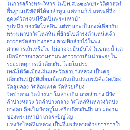
ในการสร้างพระวิหาร ในปีพ.ศ.๒๒๒๖ประวัติศาสตร์
พื้นฐานปริยัติที่ได้จาลำพูน แต่ท่านก็เป็นพระที่ถือ
ธุดงค์วัตรจนมีชื่อเป็นพระมหาป่า
รูปหนึ่ง ของวัดไหล่หิน แต่ท่านจะเป็นองค์เดียวกับ
พระมหาป่าวัดไหล่หิน ที่ย้ายไปดำรงตำแหน่งเจ้า
อาวาสวัดลำปางกลาง ตามที่กล่าวไว้ในพง
ศาวดารเถินหรือไม่ ไม่อาจจะยืนยันได้ในขณะนี้ แต่
เมื่อพิจารณาความตามพงศาวดารเถินน่าจะอยู่ใน
ระยะเหตุการณ์ เดียวกัน โดยในประ
เพณีให้วัดเมืองเถินและวัดลำปางหลวง เป็นครู
เดียวกันปฏิบัติเยี่ยมเยือนกันเป็นประเพณีคือวัดเวียง
วัดอุมลอง วัดล้อมแรด วัดห้วยเกี่ยง
วัดป่าตาล วัดห้างนา ในสายเถิน ลายลำปาง มีวัด
ลำปางหลวง วัดลำปางกลาง วัดไหล่หินหลวงวัดปง
ยางคก คือเป็นวัดครูในเครือเดียวกันสืบมา ผลงาน
ของพระมหาป่า เกสระปัญโญ
แห่งวัดไหล่หินหลวง เป็นที่แพร่หลายด้วยการจารใบ