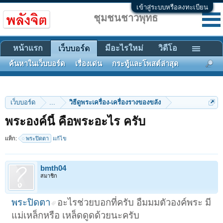
เข้าสู่ระบบหรือลงทะเบียน
ชุมชนชาวพุทธ
หน้าแรก
มีอะไรใหม่
วิดีโอ
เว็บบอร์ด
ค้นหาในเว็บบอร์ด
เรื่องเด่น
กระทู้และโพสต์ล่าสุด
เว็บบอร์ด
...
วิธีดูพระเครื่อง-เครื่องรางของขลัง
พระองค์นี้ คือพระอะไร ครับ
แท็ก:
พระปิดตา
แก้ไข
bmth04
สมาชิก
พระปิดตา
อะไรช่วยบอกที่ครับ อืมมมตัวองค์พระ มี
แม่เหล็กหรือ เหล็ดดูดด้วยนะครับ