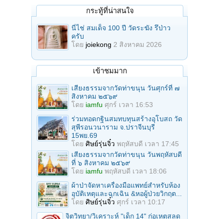
กระทู้ที่น่าสนใจ
นี่ไช่ สมเด็จ 100 ปี วัดระฆัง รึป่าว
ครับ
โดย
joiekong
2 สิงหาคม 2026
เข้าชมมาก
เสียงธรรมจากวัดท่าขนุน วันศุกร์ที่ ๗
สิงหาคม ๒๕๖๙
โดย
iamfu
ศุกร์ เวลา 16:53
ร่วมทอดกฐินสมทบทุนสร้างอุโบสถ วัด
สุพีรอนวนาราม จ.ปราจีนบุรี
15พย.69
โดย
ศิษย์รุ่นจิ๋ว
พฤหัสบดี เวลา 17:45
เสียงธรรมจากวัดท่าขนุน วันพฤหัสบดี
ที่ ๖ สิงหาคม ๒๕๖๙
โดย
iamfu
พฤหัสบดี เวลา 18:06
ผ้าป่าจัดหาเครื่องมือแพทย์สำหรับห้อง
อุบัติเหตุและฉุกเฉิน &หอผู้ป่วยวิกฤต...
โดย
ศิษย์รุ่นจิ๋ว
ศุกร์ เวลา 10:17
จิตวิทยา/วิเคราะห์ "เด็ก 14" ก่อเหตุสลด