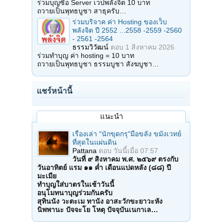
ร่วมบุญซื้อ Server เวปพลังจิต 10 บาท
ถวายเป็นพุทธบูชา สาธุครับ…
ร่วมบริจาค ค่า Hosting ของเว็บ
พลังจิต ปี 2552 ...2558 -2559 -2560
- 2561 -2564
ธรรมวิวัฒน์
ตอบ
1 สิงหาคม 2026
ร่วมทำบุญ ค่า hosting = 10 บาท
ถวายเป็นพุทธบูชา ธรรมบูชา สังฆบูชา…
แชร์หน้านี้
แนะนำ
เรื่องเล่า "นักขุดกรุ"มือขลัง ขมังเวทย์
ที่สุดในแผ่นดิน
Pattana
ตอบ
วันนี้เมื่อ 07:57
วันที่ ๙ สิงหาคม พ.ศ. ๒๕๖๙ ตรงกับ
วันอาทิตย์ แรม ๑๑ ค่ำ เดือนแปดหลัง (๘๘) ปี
มะเมีย
ทำบุญใส่บาตรในเช้าวันนี้
อนุโมทนาบุญร่วมกันครับ
สุทินนัง วะตะเม ทานัง อาสะวักขะยาวะหัง
นิพพานะ ปัจจะโย โหตุ ปัจจุบันเนกาเล…