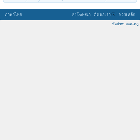
ภาษาไทย
ลงโฆษณา
ติดต่อเรา
ช่วยเหลือ
ข้อกำหนดและกฎ