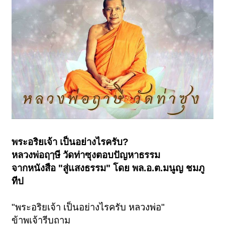
พระอริยเจ้า เป็นอย่างไรครับ?
หลวงพ่อฤๅษี วัดท่าซุงตอบปัญหาธรรม
จากหนังสือ "สู่แสงธรรม" โดย พล.อ.ต.มนูญ ชมภู
ทีป
"พระอริยเจ้า เป็นอย่างไรครับ หลวงพ่อ"
ข้าพเจ้ารีบถาม