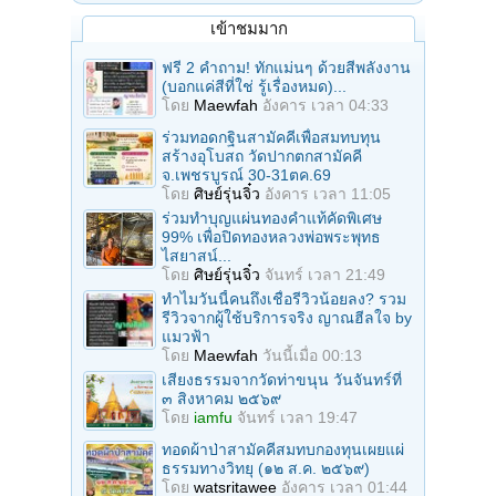
เข้าชมมาก
ฟรี 2 คำถาม! ทักแม่นๆ ด้วยสีพลังงาน
(บอกแค่สีที่ใช่ รู้เรื่องหมด)...
โดย
Maewfah
อังคาร เวลา 04:33
ร่วมทอดกฐินสามัคคีเพื่อสมทบทุน
สร้างอุโบสถ วัดปากตกสามัคคี
จ.เพชรบูรณ์ 30-31ตค.69
โดย
ศิษย์รุ่นจิ๋ว
อังคาร เวลา 11:05
ร่วมทําบุญแผ่นทองคำแท้คัดพิเศษ
99% เพื่อปิดทองหลวงพ่อพระพุทธ
ไสยาสน์...
โดย
ศิษย์รุ่นจิ๋ว
จันทร์ เวลา 21:49
ทำไมวันนี้คนถึงเชื่อรีวิวน้อยลง? รวม
รีวิวจากผู้ใช้บริการจริง ญาณฮีลใจ by
แมวฟ้า
โดย
Maewfah
วันนี้เมื่อ 00:13
เสียงธรรมจากวัดท่าขนุน วันจันทร์ที่
๓ สิงหาคม ๒๕๖๙
โดย
iamfu
จันทร์ เวลา 19:47
ทอดผ้าป่าสามัคคีสมทบกองทุนเผยแผ่
ธรรมทางวิทยุ (๑๒ ส.ค. ๒๕๖๙)
โดย
watsritawee
อังคาร เวลา 01:44