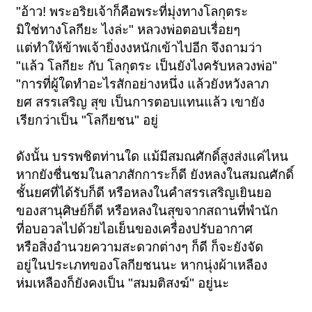
"อ้าว! พระอริยเจ้าก็คือพระที่มุ่งทางโลกุตระ
มิใช่ทางโลกียะ ไงล่ะ" หลวงพ่อตอบเรื่อยๆ
แต่ทำให้ข้าพเจ้ายิ่งงงหนักเข้าไปอีก จึงถามว่า
"แล้ว โลกียะ กับ โลกุตระ เป็นยังไงครับหลวงพ่อ"
"การที่ผู้ใดทำอะไรสักอย่างหนึ่ง แล้วยังหวังลาภ
ยศ สรรเสริญ สุข เป็นการตอบแทนแล้ว เขายัง
เรียกว่าเป็น "โลกียชน" อยู่
ดังนั้น บรรพชิตท่านใด แม้มีสมณศักดิ์สูงส่งแค่ไหน
หากยังชื่นชมในลาภสักการะก็ดี ยังหลงในสมณศักดิ์
ชั้นยศที่ได้รับก็ดี หรือหลงในคำสรรเสริญเยินยอ
ของสานุศิษย์ก็ดี หรือหลงในสุขจากสถานที่พำนัก
ที่อบอวลไปด้วยไอเย็นของเครื่องปรับอากาศ
หรือสิ่งอำนวยความสะดวกต่างๆ ก็ดี ก็จะยังจัด
อยู่ในประเภทของโลกียชนนะ หากนุ่งผ้าเหลือง
ห่มเหลืองก็ยังคงเป็น "สมมติสงฆ์" อยู่นะ