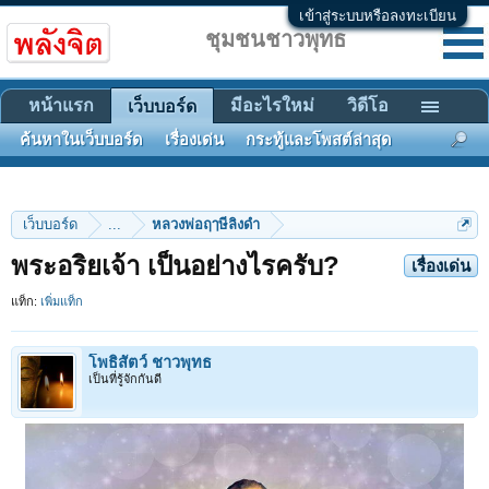
เข้าสู่ระบบหรือลงทะเบียน
ชุมชนชาวพุทธ
หน้าแรก
มีอะไรใหม่
วิดีโอ
เว็บบอร์ด
ค้นหาในเว็บบอร์ด
เรื่องเด่น
กระทู้และโพสต์ล่าสุด
เว็บบอร์ด
...
หลวงพ่อฤๅษีลิงดำ
พระอริยเจ้า เป็นอย่างไรครับ?
เรื่องเด่น
แท็ก:
เพิ่มแท็ก
โพธิสัตว์ ชาวพุทธ
เป็นที่รู้จักกันดี