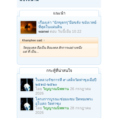
แนะนำ
เรื่องเล่า "นักขุดกรุ"มือขลัง ขมังเวทย์
ที่สุดในแผ่นดิน
wanwi
ตอบ
วันนี้เมื่อ 10:22
Khamphee said:
↑
วัตถุมงคล ถือเป็น สิ่งมงคล สักการะอย่างหนึ่ง
แต่ ที่ เป็น…
กระทู้ที่น่าสนใจ
ในหลวงรัชการที่ ๙ เสด็จวัดท่าซุงเมื่อปี
๒๕๑๘-๒๕๒๐
โดย
วิญญาณนิพพาน
26 กรกฎาคม
2026
โครงการบูรณะซ่อมแซม ปิดทองพระ
อุโบสถ วัดท่าซุง
โดย
วิญญาณนิพพาน
28 กรกฎาคม
2026