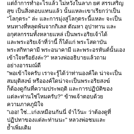
แต่ถ้าการทำอะไรแล้ว ไม่หวังในลาภ ยศ สรรเสริญ
สุข เป็นสิ่งตอบแทนแล้ว นั้นแหละเขาเรียกว่าเป็น
"โลกุตระ" ล่ะ และการมุ่งสู่โลกุตระนี้แหละ จะเป็น
หนทางที่หลุดพ้นจากกิเลส ตัณหา อุปาทาน และ
อกุศลกรรมทั้งหลายแหล่ เป็นพระอริยเจ้าได้
และพระอริยเจ้าที่ว่านี้ ก็ได้แก่ พระโสดาบัน
พระสกิทาคามี พระอนาคามี และพระอรหันต์นั้นเอง
เข้าใจหรือยังล่ะ?" หลวงพ่ออธิบายแล้วถาม
อย่างอารมณ์ดี
"พอเข้าใจครับ เราจะรู้ได้ว่าท่านองค์ใด น่าจะเป็น
สมมุติสงฆ์ หรือองค์ใดน่าจะเป็นพระอริยสงฆ์
ก็ต้องดูกันที่ความประพฤติ และการปฏิบัติของ
แต่ละท่านใช่ไหมครับ?" ข้าพเจ้าตอบด้วย
ความภาคภูมิใจ
"เออ! ใช่...เก่งเหมือนกันนี่ จำไว้นะ ว่าต้องดูที่
ปฏิปทาของแต่ละท่านนะ" หลวงพ่อชมและ
ย้ำเพิ่มเติม