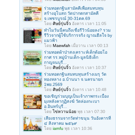
ร่วมทอดกฐินสามัคคีเพื่อสมทบทุน
สร้างอุโบสถ วัดปากตกสามัคคี
จ.เพชรบูรณ์ 30-31ตค.69
โดย
ศิษย์รุ่นจิ๋ว
อังคาร เวลา 11:05
ทำไมวันนี้คนถึงเชื่อรีวิวน้อยลง? รวม
รีวิวจากผู้ใช้บริการจริง ญาณฮีลใจ by
แมวฟ้า
โดย
Maewfah
เมื่อวาน เวลา 00:13
ร่วมทอดผ้าป่าสงเคราะห์เด็กด้อยโอ
กาศ รร.หมู่บ้านเด็ก-มูลนิธิเด็ก
กาญจนบุรี...
โดย
ศิษย์รุ่นจิ๋ว
อังคาร เวลา 10:37
ร่วมทอดกฐินสมทบทุนสร้างเมรุ วัด
ทองหลาง อ.บ้านนา จ.นครนายก
1พย.2569
โดย
ศิษย์รุ่นจิ๋ว
อังคาร เวลา 10:48
ขอเชิญร่วมบุญเป็นเจ้าภาพกระเบื้อง
มุงหลังคากุฏิสงฆ์ วัดล่องกะเบา
อ.อินทร์บุรี...
โดย
ไข่หวานน้อย
พุธ เวลา 07:30
เสียงธรรมจากวัดท่าขนุน วันอังคารที่
๔ สิงหาคม ๒๕๖๙
โดย
iamfu
พุธ เวลา 10:36