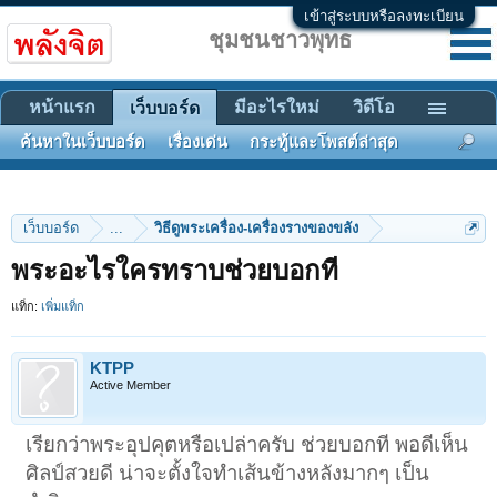
เข้าสู่ระบบหรือลงทะเบียน
ชุมชนชาวพุทธ
หน้าแรก
มีอะไรใหม่
วิดีโอ
เว็บบอร์ด
ค้นหาในเว็บบอร์ด
เรื่องเด่น
กระทู้และโพสต์ล่าสุด
เว็บบอร์ด
...
วิธีดูพระเครื่อง-เครื่องรางของขลัง
พระอะไรใครทราบช่วยบอกที
แท็ก:
เพิ่มแท็ก
KTPP
Active Member
เรียกว่าพระอุปคุตหรือเปล่าครับ ช่วยบอกที พอดีเห็น
ศิลป์สวยดี น่าจะตั้งใจทำเส้นข้างหลังมากๆ เป็น