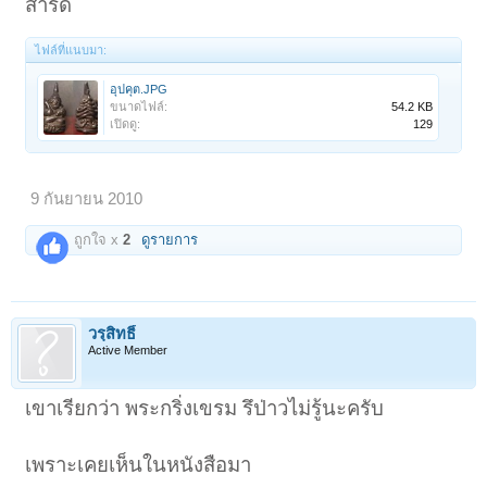
สำริด
ไฟล์ที่แนบมา:
อุปคุต.JPG
ขนาดไฟล์:
54.2 KB
เปิดดู:
129
9 กันยายน 2010
ถูกใจ x
2
ดูรายการ
วรฺสิทธิ์
Active Member
เขาเรียกว่า พระกริ่งเขรม รึป่าวไม่รู้นะครับ
เพราะเคยเห็นในหนังสือมา