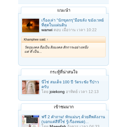
แนะนำ
เรื่องเล่า "นักขุดกรุ"มือขลัง ขมังเวทย์
ที่สุดในแผ่นดิน
wanwi
ตอบ
เมื่อวาน เวลา 10:22
Khamphee said:
↑
วัตถุมงคล ถือเป็น สิ่งมงคล สักการะอย่างหนึ่ง
แต่ ที่ เป็น…
กระทู้ที่น่าสนใจ
นี่ไช่ สมเด็จ 100 ปี วัดระฆัง รึป่าว
ครับ
โดย
joiekong
อาทิตย์ เวลา 12:13
เข้าชมมาก
ฟรี 2 คำถาม! ทักแม่นๆ ด้วยสีพลังงาน
(บอกแค่สีที่ใช่ รู้เรื่องหมด)...
โดย
Maewfah
อังคาร เวลา 04:33