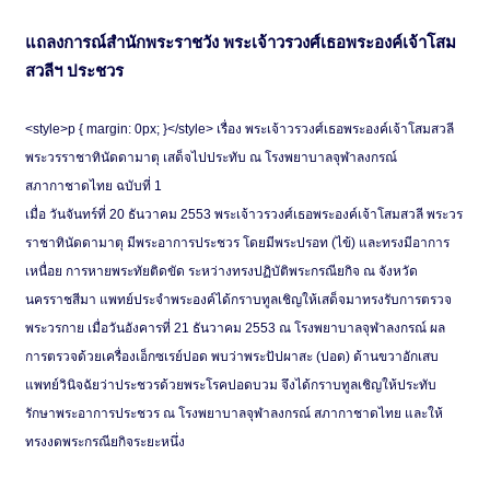
แถลงการณ์สำนักพระราชวัง พระเจ้าวรวงศ์เธอพระองค์เจ้าโสม
สวลีฯ ประชวร
<style>p { margin: 0px; }</style> เรื่อง พระเจ้าวรวงศ์เธอพระองค์เจ้าโสมสวลี
พระวรราชาทินัดดามาตุ เสด็จไปประทับ ณ โรงพยาบาลจุฬาลงกรณ์
สภากาชาดไทย ฉบับที่ 1
เมื่อ วันจันทร์ที่ 20 ธันวาคม 2553 พระเจ้าวรวงศ์เธอพระองค์เจ้าโสมสวลี พระวร
ราชาทินัดดามาตุ มีพระอาการประชวร โดยมีพระปรอท (ไข้) และทรงมีอาการ
เหนื่อย การหายพระทัยติดขัด ระหว่างทรงปฏิบัติพระกรณียกิจ ณ จังหวัด
นครราชสีมา แพทย์ประจำพระองค์ได้กราบทูลเชิญให้เสด็จมาทรงรับการตรวจ
พระวรกาย เมื่อวันอังคารที่ 21 ธันวาคม 2553 ณ โรงพยาบาลจุฬาลงกรณ์ ผล
การตรวจด้วยเครื่องเอ็กซเรย์ปอด พบว่าพระปัปผาสะ (ปอด) ด้านขวาอักเสบ
แพทย์วินิจฉัยว่าประชวรด้วยพระโรคปอดบวม จึงได้กราบทูลเชิญให้ประทับ
รักษาพระอาการประชวร ณ โรงพยาบาลจุฬาลงกรณ์ สภากาชาดไทย และให้
ทรงงดพระกรณียกิจระยะหนึ่ง