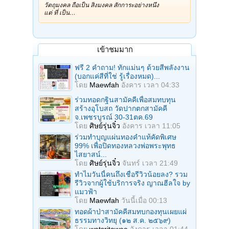
วัตถุมงคล ถือเป็น สิ่งมงคล สักการะอย่างหนึ่ง
แต่ ที่ เป็น…
เข้าชมมาก
ฟรี 2 คำถาม! ทักแม่นๆ ด้วยสีพลังงาน
(บอกแค่สีที่ใช่ รู้เรื่องหมด)...
โดย
Maewfah
อังคาร เวลา 04:33
ร่วมทอดกฐินสามัคคีเพื่อสมทบทุน
สร้างอุโบสถ วัดปากตกสามัคคี
จ.เพชรบูรณ์ 30-31ตค.69
โดย
ศิษย์รุ่นจิ๋ว
อังคาร เวลา 11:05
ร่วมทําบุญแผ่นทองคำแท้คัดพิเศษ
99% เพื่อปิดทองหลวงพ่อพระพุทธ
ไสยาสน์...
โดย
ศิษย์รุ่นจิ๋ว
จันทร์ เวลา 21:49
ทำไมวันนี้คนถึงเชื่อรีวิวน้อยลง? รวม
รีวิวจากผู้ใช้บริการจริง ญาณฮีลใจ by
แมวฟ้า
โดย
Maewfah
วันนี้เมื่อ 00:13
ทอดผ้าป่าสามัคคีสมทบกองทุนเผยแผ่
ธรรมทางวิทยุ (๑๒ ส.ค. ๒๕๖๙)
โดย
watsritawee
อังคาร เวลา 01:44