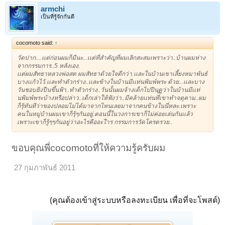
armchi
เป็นที่รู้จักกันดี
cocomoto said:
↑
วัดปาก....เเต่ก่อนผมก็มีนะ...เเต่ที่สำคัญที่ผมเลิกสะสมเพราะว่า..บ้านผมห่าง
จากกรรมการ..5 หลังเอง.
เเต่ผมสัทธาหลวงพ่อสด ผมสัทธาด้วยใจดีกว่า.เเละในบ้านเขาเลี้ยงหมาพันธ์
บางเเก้วไว้.เเละทำตัวกร่าง..เเละข้างในบ้านมีเเท่นพิมพ์พระ ด้วย...เเละบาง
วันชอบยิงปืนขึ้นฟ้า..ทำตัวกร่าง..วันนั้นผมจ้างเด็กไปปีนดูว่าในบ้านมีเเท่
นพิมพ์พระบ้างหรือปล่าว..เด็กเล่าให้ฟังว่า..มีคล้ายเเท่นที่ึเขาทำจตุคาม..ผม
ก็รุ้ทันทีว่าของปลอมไม่ได้มาจากไหนเลยมาจากคนข้างในนี่หละ.เพราะ
คนในหมู่บ้านผมเขาก็รุ้ๆกันอยู่.ตอนนี้ในวงการเขาก็ไม่ค่อยเล่นกันเเล้ว
เพราะเขาก็รู้ๆๆกันอยู่ว่าอะไรคืออะไำร กรรมการวัดโครตรวย..
ขอบคุณพี่cocomotoที่ให้ความรู้ครับผม
27 กุมภาพันธ์ 2011
(คุณต้องเข้าสู่ระบบหรือลงทะเบียน เพื่อที่จะโพสต์)