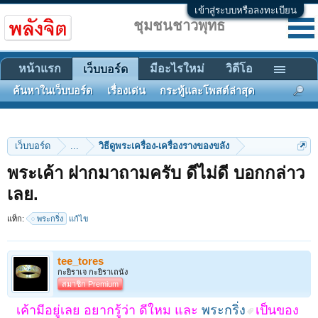
เข้าสู่ระบบหรือลงทะเบียน
ชุมชนชาวพุทธ
หน้าแรก
มีอะไรใหม่
วิดีโอ
เว็บบอร์ด
ค้นหาในเว็บบอร์ด
เรื่องเด่น
กระทู้และโพสต์ล่าสุด
เว็บบอร์ด
...
วิธีดูพระเครื่อง-เครื่องรางของขลัง
พระเค้า ฝากมาถามครับ ดีไม่ดี บอกกล่าว
เลย.
แท็ก:
พระกริ่ง
แก้ไข
tee_tores
กะยิราเจ กะยิราเถนัง
สมาชิก Premium
เค้ามีอยู่เลย อยากรู้ว่า ดีใหม และ
พระกริ่ง
เป็นของ