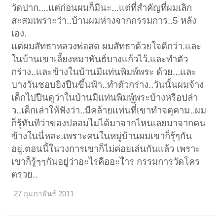
วัดปาก....เเต่ก่อนผมก็มีนะ...เเต่ที่สำคัญที่ผมเลิก
สะสมเพราะว่า..บ้านผมห่างจากกรรมการ..5 หลัง
เอง.
เเต่ผมสัทธาหลวงพ่อสด ผมสัทธาด้วยใจดีกว่า.เเละ
ในบ้านเขาเลี้ยงหมาพันธ์บางเเก้วไว้.เเละทำตัว
กร่าง..เเละข้างในบ้านมีเเท่นพิมพ์พระ ด้วย...เเละ
บางวันชอบยิงปืนขึ้นฟ้า..ทำตัวกร่าง..วันนั้นผมจ้าง
เด็กไปปีนดูว่าในบ้านมีเเท่นพิมพ์พระบ้างหรือปล่า
ว..เด็กเล่าให้ฟังว่า..มีคล้ายเเท่นที่ึเขาทำจตุคาม..ผม
ก็รุ้ทันทีว่าของปลอมไม่ได้มาจากไหนเลยมาจากคน
ข้างในนี่หละ.เพราะคนในหมู่บ้านผมเขาก็รุ้ๆกัน
อยู่.ตอนนี้ในวงการเขาก็ไม่ค่อยเล่นกันเเล้ว เพราะ
เขาก็รู้ๆๆกันอยู่ว่าอะไรคืออะไำร กรรมการวัดโคร
ตรวย..
27 กุมภาพันธ์ 2011