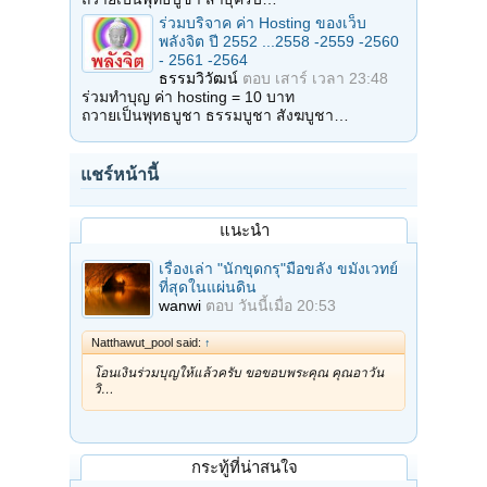
ร่วมบริจาค ค่า Hosting ของเว็บ
พลังจิต ปี 2552 ...2558 -2559 -2560
- 2561 -2564
ธรรมวิวัฒน์
ตอบ
เสาร์ เวลา 23:48
ร่วมทำบุญ ค่า hosting = 10 บาท
ถวายเป็นพุทธบูชา ธรรมบูชา สังฆบูชา…
แชร์หน้านี้
แนะนำ
เรื่องเล่า "นักขุดกรุ"มือขลัง ขมังเวทย์
ที่สุดในแผ่นดิน
wanwi
ตอบ
วันนี้เมื่อ 20:53
Natthawut_pool said:
↑
โอนเงินร่วมบุญให้แล้วครับ ขอขอบพระคุณ คุณอาวัน
วิ…
กระทู้ที่น่าสนใจ