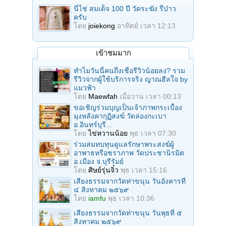
นี่ไช่ สมเด็จ 100 ปี วัดระฆัง รึป่าว
ครับ
โดย
joiekong
อาทิตย์ เวลา 12:13
เข้าชมมาก
ทำไมวันนี้คนถึงเชื่อรีวิวน้อยลง? รวม
รีวิวจากผู้ใช้บริการจริง ญาณฮีลใจ by
แมวฟ้า
โดย
Maewfah
เมื่อวาน เวลา 00:13
ขอเชิญร่วมบุญเป็นเจ้าภาพกระเบื้อง
มุงหลังคากุฏิสงฆ์ วัดล่องกะเบา
อ.อินทร์บุรี...
โดย
ไข่หวานน้อย
พุธ เวลา 07:30
ร่วมสมทบทุนดูแลรักษาพระสงฆ์ผู้
อาพาธหรือชราภาพ วัดประชานิรมิต
อ.เมือง จ.บุรีรัมย์
โดย
ศิษย์รุ่นจิ๋ว
พุธ เวลา 15:16
เสียงธรรมจากวัดท่าขนุน วันอังคารที่
๔ สิงหาคม ๒๕๖๙
โดย
iamfu
พุธ เวลา 10:36
เสียงธรรมจากวัดท่าขนุน วันพุธที่ ๕
สิงหาคม ๒๕๖๙