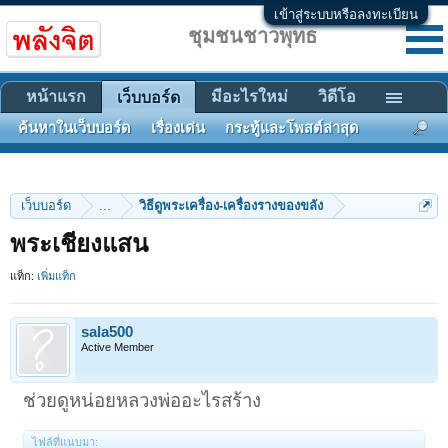
เข้าสู่ระบบหรือลงทะเบียน
ชุมชนชาวพุทธ
หน้าแรก
มีอะไรใหม่
วิดีโอ
เว็บบอร์ด
ค้นหาในเว็บบอร์ด
เรื่องเด่น
กระทู้และโพสต์ล่าสุด
เว็บบอร์ด
...
วิธีดูพระเครื่อง-เครื่องรางของขลัง
พระเชียงแสน
แท็ก:
เพิ่มแท็ก
sala500
Active Member
ช่วยดูหน่อยหลวงพ่ออะไรสร้าง
ไฟล์ที่แนบมา: