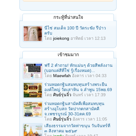
กระทู้ที่น่าสนใจ
นี่ไช่ สมเด็จ 100 ปี วัดระฆัง รึป่าว
ครับ
โดย
joiekong
อาทิตย์ เวลา 12:13
เข้าชมมาก
ฟรี 2 คำถาม! ทักแม่นๆ ด้วยสีพลังงาน
(บอกแค่สีที่ใช่ รู้เรื่องหมด)...
โดย
Maewfah
อังคาร เวลา 04:33
ร่วมทอดกฐินสมทบทุนสร้างพระยืน
องค์ใหญ่ วัดเสาหิน จ.ลําพูน 15พย.69
โดย
ศิษย์รุ่นจิ๋ว
จันทร์ เวลา 17:39
ร่วมทอดกฐินสามัคคีเพื่อสมทบทุน
สร้างอุโบสถ วัดปากตกสามัคคี
จ.เพชรบูรณ์ 30-31ตค.69
โดย
ศิษย์รุ่นจิ๋ว
อังคาร เวลา 11:05
เสียงธรรมจากวัดท่าขนุน วันจันทร์ที่
๓ สิงหาคม ๒๕๖๙
โดย
iamfu
จันทร์ เวลา 19:47