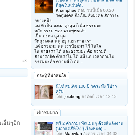
เรื่องเล่า "นักขุดกรุ"มือขลัง ขมังเวทย์
ที่สุดในแผ่นดิน
Khamphee
ตอบ
วันนี้เมื่อ 00:20
วัตถุมงคล ถือเป็น สิ่งมงคล สักการะ
อย่างหนึ่ง
แต่ ที่ เป็น มงคล สูงสุด ก็ คือ ธรรมมะ
หลัก ธรรม ของ พระพุทธเจ้า
เป็น มงคล สูง สุด
วัตถุ มงคล นั้น อยู่ นอก กาย เรา
แต่ ธรรมมะ นั้น เราน้อมมา ไว้ ในใจ
ใน กาย เรา ได้ และธรรมมะ คือ ความดี
สามารถติด ตัวเราไป ได้ แม้ แต่ เวลาตายไป
#3
ธรรมมะคือ ความดี ก็ ติด…
กระทู้ที่น่าสนใจ
นี่ไช่ สมเด็จ 100 ปี วัดระฆัง รึป่าว
ครับ
โดย
joiekong
อาทิตย์ เวลา 12:13
เข้าชมมาก
นอื่นๆอีก
ฟรี 2 คำถาม! ทักแม่นๆ ด้วยสีพลังงาน
(บอกแค่สีที่ใช่ รู้เรื่องหมด)...
โดย
Maewfah
อังคาร เวลา 04:33