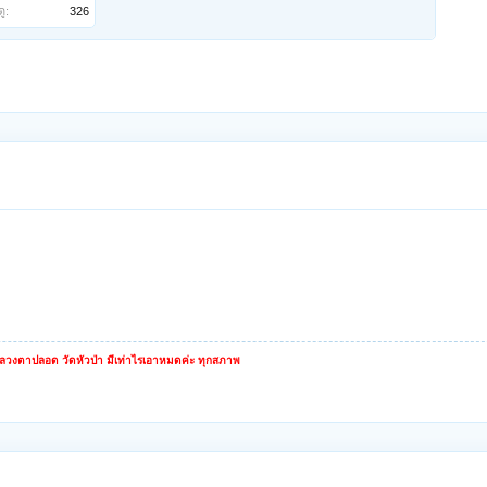
ู:
326
หลวงตาปลอด วัดหัวป่า มีเท่าไรเอาหมดค่ะ ทุกสภาพ