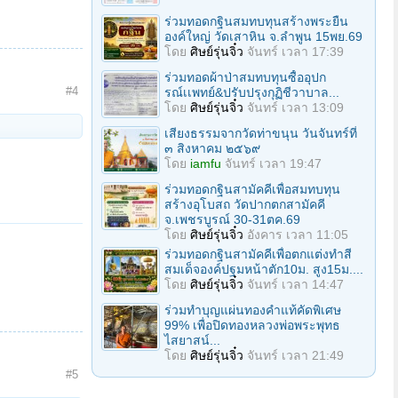
ร่วมทอดกฐินสมทบทุนสร้างพระยืน
องค์ใหญ่ วัดเสาหิน จ.ลําพูน 15พย.69
โดย
ศิษย์รุ่นจิ๋ว
จันทร์ เวลา 17:39
ร่วมทอดผ้าป่าสมทบทุนซื้ออุปก
#4
รณ์เเพทย์&ปรับปรุงกุฏิชีวาบาล...
โดย
ศิษย์รุ่นจิ๋ว
จันทร์ เวลา 13:09
เสียงธรรมจากวัดท่าขนุน วันจันทร์ที่
๓ สิงหาคม ๒๕๖๙
โดย
iamfu
จันทร์ เวลา 19:47
ร่วมทอดกฐินสามัคคีเพื่อสมทบทุน
สร้างอุโบสถ วัดปากตกสามัคคี
จ.เพชรบูรณ์ 30-31ตค.69
โดย
ศิษย์รุ่นจิ๋ว
อังคาร เวลา 11:05
ร่วมทอดกฐินสามัคคีเพื่อตกแต่งทำสี
สมเด็จองค์ปฐมหน้าตัก10ม. สูง15ม....
โดย
ศิษย์รุ่นจิ๋ว
จันทร์ เวลา 14:47
ร่วมทําบุญแผ่นทองคำแท้คัดพิเศษ
99% เพื่อปิดทองหลวงพ่อพระพุทธ
ไสยาสน์...
โดย
ศิษย์รุ่นจิ๋ว
จันทร์ เวลา 21:49
#5