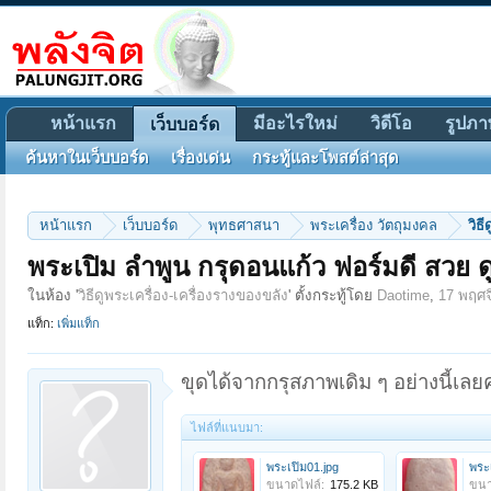
หน้าแรก
มีอะไรใหม่
วิดีโอ
รูปภา
เว็บบอร์ด
ค้นหาในเว็บบอร์ด
เรื่องเด่น
กระทู้และโพสต์ล่าสุด
หน้าแรก
เว็บบอร์ด
พุทธศาสนา
พระเครื่อง วัตถุมงคล
วิธ
พระเปิม ลำพูน กรุดอนแก้ว ฟอร์มดี สวย ด
ในห้อง '
วิธีดูพระเครื่อง-เครื่องรางของขลัง
' ตั้งกระทู้โดย
Daotime
,
17 พฤศจ
แท็ก:
เพิ่มแท็ก
ขุดได้จากกรุสภาพเดิม ๆ อย่างนี้เล
ไฟล์ที่แนบมา:
พระเปิม01.jpg
พระ
ขนาดไฟล์:
175.2 KB
ขนา