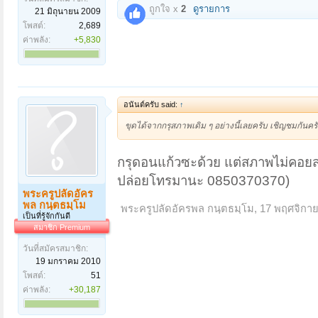
ถูกใจ x
2
ดูรายการ
21 มิถุนายน 2009
โพสต์:
2,689
ค่าพลัง:
+5,830
อนันต์ครับ said:
↑
ขุดได้จากกรุสภาพเดิม ๆ อย่างนี้เลยครับ เชิญชมกันคร
กรุดอนแก้วซะด้วย แต่สภาพไม่คอยสวย
ปล่อยโทรมานะ 0850370370)
พระครูปลัดอัคร
พล กนฺตธมฺโม
พระครูปลัดอัครพล กนฺตธมฺโม
,
17 พฤศจิกา
เป็นที่รู้จักกันดี
สมาชิก Premium
วันที่สมัครสมาชิก:
19 มกราคม 2010
โพสต์:
51
ค่าพลัง:
+30,187