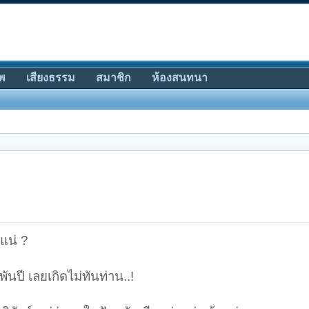
พ
เสียงธรรม
สมาชิก
ห้องสนทนา
แน่ ?
พันปี เลยเกิดไม่ทันท่าน..!