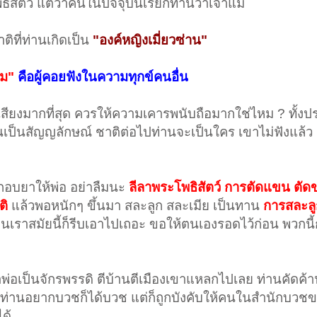
สัตว์ แต่ว่าคนในปัจจุบันเรียกท่านว่าเจ้าแม่
าติที่ท่านเกิดเป็น
"องค์หญิงเมี่ยวซ่าน"
ิม"
คือผู้คอยฟังในความทุกข์คนอื่น
ื่อเสียงมากที่สุด ควรให้ความเคารพนับถือมากใช่ไหม ? ทั้ง
เป็นสัญญลักษณ์ ชาติต่อไปท่านจะเป็นใคร เขาไม่ฟังแล้ว 
กอบยาให้พ่อ อย่าลืมนะ
ลีลาพระโพธิสัตว์ การตัดแขน ตัด
ติ
แล้วพอหนักๆ ขึ้นมา สละลูก สละเมีย เป็นทาน
การสละลู
็นเราสมัยนี้ก็รีบเอาไปเถอะ ขอให้ตนเองรอดไว้ก่อน พวกนี้
าพ่อเป็นจักรพรรดิ ตีบ้านตีเมืองเขาแหลกไปเลย ท่านคัดค้า
ก ท่านอยากบวชก็ได้บวช แต่ก็ถูกบังคับให้คนในสำนักบวชข
ได้