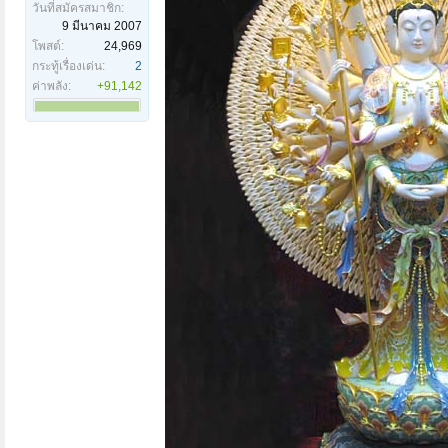
วันที่สมัครสมาชิก:
9 มีนาคม 2007
โพสต์:
24,969
กระทู้เรื่องเด่น:
2
ค่าพลัง:
+91,142