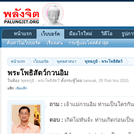
หน้าแรก
มีอะไรใหม่
วิดีโอ
รูปภา
เว็บบอร์ด
ค้นหาในเว็บบอร์ด
เรื่องเด่น
กระทู้และโพสต์ล่าสุด
หน้าแรก
เว็บบอร์ด
พุทธศาสนา
พุทธภูมิ - พระโพธิสัตว์
พระโพธิสัตว์กวนอิม
ในห้อง '
พุทธภูมิ - พระโพธิสัตว์
' ตั้งกระทู้โดย
tamsak
,
29 กันยายน 2010
.
แท็ก:
เพิ่มแท็ก
ถาม :
เจ้าแม่กวนอิม ท่านเป็นใครกัน
ตอบ :
เกิดไม่ทันจ้ะ ท่านเกิดก่อนเป็น