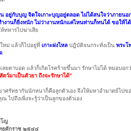
บาน อยู่กับบุญ จิตใจเกาะบุญอยู่ตลอด ไม่ได้สนใจว่าภายนอ
่งทำงานก็ยิ่งหนัก ไม่ว่างานหนักแค่ไหนท่านก็ทนได้ ขอให้ไ
ให้ทหารไปฆ่าเสีย
หม่ แล้วก็ไปอยู่ที่
เกาะฝงไหล
ปฎิบัติจนกระทั่งเป็น
พระโพธ
ุด
็เลยตาบอด แล้วก็เกิดโรคร้ายขึ้นมา รักษาไม่ได้ หมอบอกว
ัตว์มาเป็นตัวยา ถึงจะรักษาได้"
ขาศรัทธากันนักหนาก็คือลูกตัวเอง จึงให้มหาอำมาตย์ไปขอ
ไปถึงเพิ่งจะรู้ว่าเป็นลูกของตัวเอง
ฺโญ
พุทธศักราช ๒๕๔๔