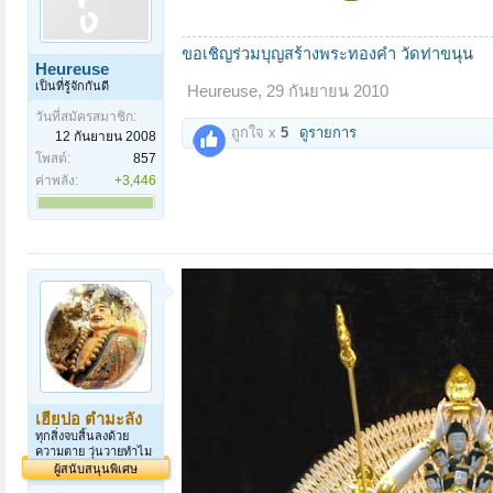
ขอเชิญร่วมบุญสร้างพระทองคำ วัดท่าขนุน
Heureuse
เป็นที่รู้จักกันดี
Heureuse
,
29 กันยายน 2010
วันที่สมัครสมาชิก:
ถูกใจ x
5
ดูรายการ
12 กันยายน 2008
โพสต์:
857
ค่าพลัง:
+3,446
เฮียปอ ตำมะลัง
ทุกสิ่งจบสิ้นลงด้วย
ความตาย วุ่นวายทำไม
ผู้สนับสนุนพิเศษ