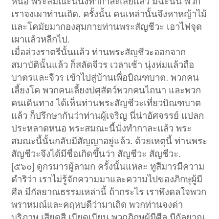
หนอ พระสมณะนี้นั่งทำกาละเสียแล้ว มิฉะนั้น พวก
เราจงเผาท่านเถิด. ครั้งนั้น คนเหล่านั้นจึงหาหญ้าไม้
และโคมัยมากองสุมกายท่านพระสัญชีวะ เอาไฟจุด
เผาแล้วหลีกไป.
เมื่อล่วงราตรีนั้นแล้ว ท่านพระสัญชีวะออกจาก
สมาบัตินั้นแล้ว ก็สลัดจีวร เวลาเช้า นุ่งห่มแล้วถือ
บาตรและจีวร เข้าไปสู่บ้านเพื่อบิณฑบาต. พวกคน
เลี้ยงโค พวกคนเลี้ยงปศุสัตว์พวกคนไถนา และพวก
คนเดินทาง ได้เห็นท่านพระสัญชีวะเที่ยวบิณฑบาต
แล้ว ก็ปรึกษากันว่าท่านผู้เจริญ นี่น่าอัศจรรย์ แปลก
ประหลาดหนอ พระสมณะนี้นั่งทำกาละแล้ว พระ
สมณะนี้นั้นกลับมีสัญญาอยู่แล้ว. ด้วยเหตุนี้ ท่านพระ
สัญชีวะจึงได้มีชื่อเกิดขึ้นว่า สัญชีวะ สัญชีวะ.
[๕๖๐] ดูกรมารผู้ลามก ครั้งนั้นแหละ ทูสีมารมีความ
ดำริว่า เราไม่รู้จักความมาและความไปของภิกษุผู้มี
ศีล มีกัลยาณธรรมเหล่านี้ ถ้ากระไร เราพึงดลใจพวก
พราหมณ์และคฤหบดีว่ามาเถิด พวกท่านจงด่า
บริภาษ เสียดสี เบียดเบียน พวกภิกษุผู้มีศีล มีกัลยาณ