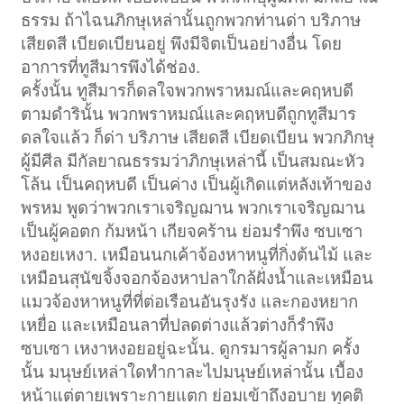
ธรรม ถ้าไฉนภิกษุเหล่านั้นถูกพวกท่านด่า บริภาษ
เสียดสี เบียดเบียนอยู่ พึงมีจิตเป็นอย่างอื่น โดย
อาการที่ทูสีมารพึงได้ช่อง.
ครั้งนั้น ทูสีมารก็ดลใจพวกพราหมณ์และคฤหบดี
ตามดำรินั้น พวกพราหมณ์และคฤหบดีถูกทูสีมาร
ดลใจแล้ว ก็ด่า บริภาษ เสียดสี เบียดเบียน พวกภิกษุ
ผู้มีศีล มีกัลยาณธรรมว่าภิกษุเหล่านี้ เป็นสมณะหัว
โล้น เป็นคฤหบดี เป็นค่าง เป็นผู้เกิดแต่หลังเท้าของ
พรหม พูดว่าพวกเราเจริญฌาน พวกเราเจริญฌาน
เป็นผู้คอตก ก้มหน้า เกียจคร้าน ย่อมรำพึง ซบเซา
หงอยเหงา. เหมือนนกเค้าจ้องหาหนูที่กิ่งต้นไม้ และ
เหมือนสุนัขจิ้งจอกจ้องหาปลาใกล้ฝั่งน้ำและเหมือน
แมวจ้องหาหนูที่ที่ต่อเรือนอันรุงรัง และกองหยาก
เหยื่อ และเหมือนลาที่ปลดต่างแล้วต่างก็รำพึง
ซบเซา เหงาหงอยอยู่ฉะนั้น. ดูกรมารผู้ลามก ครั้ง
นั้น มนุษย์เหล่าใดทำกาละไปมนุษย์เหล่านั้น เบื้อง
หน้าแต่ตายเพราะกายแตก ย่อมเข้าถึงอบาย ทุคติ