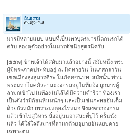
ถิ่นธรรม
เป็นที่รู้จักกันดี
มารมีหลายแบบ แบบที่เป็นเทวบุตรมารนี่ตกนรกได้
ครับ ลองดูตัวอย่างในมารตัชนียสูตรนี่ครับ
[๕๕๗] ข้าพเจ้าได้สดับมาแล้วอย่างนี้ สมัยหนึ่ง พระ
ผู้มีพระภาคประทับอยู่ ณ มิคทายวัน ในเภสกลาวัน
เขตเมืองสุงสุมารคีระ ในภัคคชนบท. สมัยนั้น ท่าน
พระมหาโมคคัลลานะจงกรมอยู่ในที่แจ้ง ถูกมารผู้
ลามกเข้าไปในท้องในไส้ได้มีความดำริว่า ท้องเรา
เป็นดังว่ามีก้อนหินหนักๆ และเป็นเช่นกะทออันเต็ม
ด้วยถั่วหมัก เพราะเหตุอะไรหนอ จึงลงจากจงกรม
แล้วเข้าไปสู่วิหาร นั่งอยู่บนอาสนะที่ปูไว้ ครั้นนั่ง
แล้ว ได้ใส่ใจถึงมารที่ลามกด้วยอุบายอันแยบคาย
เฉพาะตน.