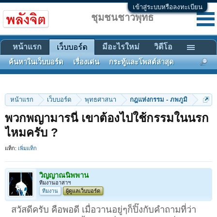
เข้าสู่ระบบหรือลงทะเบียน
ชุมชนชาวพุทธ
หน้าแรก
มีอะไรใหม่
วิดีโอ
เว็บบอร์ด
ค้นหาในเว็บบอร์ด
เรื่องเด่น
กระทู้และโพสต์ล่าสุด
หน้าแรก
เว็บบอร์ด
พุทธศาสนา
กฎแห่งกรรม - ภพภูมิ
พวกพญามารนี่ เขาต้องไปใช้กรรมในนรก
ไหมครับ ?
แท็ก:
เพิ่มแท็ก
วิญญาณนิพพาน
ทีมงานอาสาฯ
ทีมงาน
ผู้ดูแลเว็บบอร์ด
สวัสดีครับ คือพอดี เมื่อวานอยู่ๆก็ปิ๊งกับคําถามที่ว่า