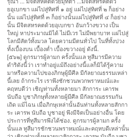
รุณา ... มีจิตสหคตด้วยมุทิตา ...มีจิตสหรคตด้ว
ยอุเบกขา แผ่ไปสู่ทิศที่ ๑ อยู่ แผ่ไปสู่ทิศที่ ๒ ก็อย่าง
นั้น แผ่ไปสู่ทิศที่ ๓ ก็อย่างนั้นแผ่ไปสู่ทิศที่ ๔ ก็อย่าง
นั้น มีจิตสหรคตด้วยอุเบกขา อันกว้างขวาง เป็น
ใหญ่ หาประมาณมิได้ ไม่มีเวร ไม่มีพยาบาท แผ่ไปสู่
โลกมีสัตว์ทั้งมวล โดยความมีตนทั่วไป ในที่ทั้งปวง
ทั้งเบื้องบน เบื้องต่ำ เบื้องขวางอยู่ ดังนี้.
[๕๖๒] ดูกรมารผู้ลามก ครั้งนั้นแล ทูสีมารมีความ
ดำริดังนี้ว่า เราทำอยู่แม้ถึงอย่างนี้แลก็มิได้รู้ความ
มาหรือความไปของภิกษุผู้มีศีล มีกัลยาณธรรมเหล่า
นี้เลย ถ้ากระไร เราพึงชักชวนพวกพราหมณ์และ
คฤหบดีว่า เชิญท่านทั้งหลายมา สักการะ เคารพ
นับถือ บูชาภิกษุทั้งหลายผู้มีศีล มีกัลยาณธรรมกัน
เถิด แม้ไฉน เมื่อภิกษุเหล่านั้นอันท่านทั้งหลายสักกา
ระ เคารพ นับถือ บูชาอยู่ พึงมีจิตเป็นอย่างอื่น โดย
ประการที่ทูสีมารพึงได้ช่อง. ดูกรมารผู้ลามก ครั้ง
นั้นแล ทูสีมารชักชวนพราหมณ์และคฤหบดีเหล่านั้น
ว่า เชิญท่านทั้งหลายมาสักการะ เคารพ นับถือ บูชา