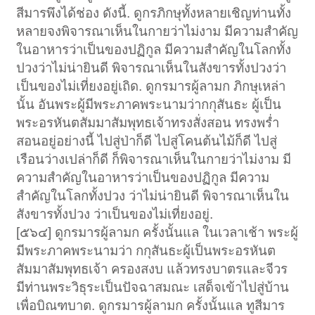
สีมารพึงได้ช่อง ดังนี้. ดูกรภิกษุทั้งหลายเชิญท่านทั้ง
หลายจงพิจารณาเห็นในกายว่าไม่งาม มีความสำคัญ
ในอาหารว่าเป็นของปฏิกูล มีความสำคัญในโลกทั้ง
ปวงว่าไม่น่ายินดี พิจารณาเห็นในสังขารทั้งปวงว่า
เป็นของไม่เที่ยงอยู่เถิด. ดูกรมารผู้ลามก ภิกษุเหล่า
นั้น อันพระผู้มีพระภาคพระนามว่ากกุสันธะ ผู้เป็น
พระอรหันตสัมมาสัมพุทธเจ้าทรงสั่งสอน ทรงพร่ำ
สอนอยู่อย่างนี้ ไปสู่ป่าก็ดี ไปสู่โคนต้นไม้ก็ดี ไปสู่
เรือนว่างเปล่าก็ดี ก็พิจารณาเห็นในกายว่าไม่งาม มี
ความสำคัญในอาหารว่าเป็นของปฏิกูล มีความ
สำคัญในโลกทั้งปวง ว่าไม่น่ายินดี พิจารณาเห็นใน
สังขารทั้งปวง ว่าเป็นของไม่เที่ยงอยู่.
[๕๖๔] ดูกรมารผู้ลามก ครั้งนั้นแล ในเวลาเช้า พระผู้
มีพระภาคพระนามว่า กกุสันธะผู้เป็นพระอรหันต
สัมมาสัมพุทธเจ้า ครองสงบ แล้วทรงบาตรและจีวร
มีท่านพระวิธุระเป็นปัจฉาสมณะ เสด็จเข้าไปสู่บ้าน
เพื่อบิณฑบาต. ดูกรมารผู้ลามก ครั้งนั้นแล ทูสีมาร