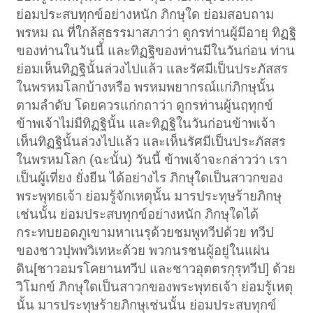
ย่อมประสบทุกข์อย่างหนัก ภิกษุใด ย่อมสอบถาม
พรหม ณ ที่ใกล้สุธรรมาสภาว่า ดูกรท่านผู้มีอายุ ทิฏฐิ
ของท่านในวันนี้ และทิฏฐิของท่านมีในวันก่อน ท่าน
ย่อมเห็นทิฏฐินั้นล่วงไปแล้ว และรัศมีเป็นประภัสสร
ในพรหมโลกบ้างหรือ พรหมพยากรณ์แก่ภิกษุนั้น
ตามลำดับ โดยควรแก่กถาว่า ดูกรท่านผู้นฤทุกข์
ข้าพเจ้าไม่มีทิฏฐินั้น และทิฏฐิในวันก่อนข้าพเจ้า
เห็นทิฏฐินั้นล่วงไปแล้ว และเห็นรัศมีเป็นประภัสสร
ในพรหมโลก (ฉะนั้น) วันนี้ ข้าพเจ้าจะกล่าวว่า เรา
เป็นผู้เที่ยง ยั่งยืน ได้อย่างไร ภิกษุใดเป็นสาวกของ
พระพุทธเจ้า ย่อมรู้จักเหตุนั้น มารประทุษร้ายภิกษุ
เช่นนั้น ย่อมประสบทุกข์อย่างหนัก ภิกษุใดได้
กระทบยอดภูเขามหาเนรุด้วยชมพูทวีปด้วย ทวีป
ของชาวปุพพวิเทหะด้วย พวกนรชนผู้อยู่ในแผ่น
ดิน[ชาวอมรโคยานทวีป และชาวอุตตรกุรุทวีป] ด้วย
วิโมกข์ ภิกษุใดเป็นสาวกของพระพุทธเจ้า ย่อมรู้เหตุ
นั้น มารประทุษร้ายภิกษุเช่นนั้น ย่อมประสบทุกข์