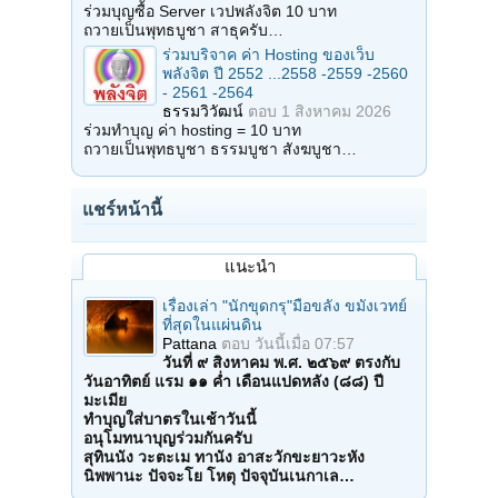
ร่วมบุญซื้อ Server เวปพลังจิต 10 บาท
ถวายเป็นพุทธบูชา สาธุครับ…
ร่วมบริจาค ค่า Hosting ของเว็บ
พลังจิต ปี 2552 ...2558 -2559 -2560
- 2561 -2564
ธรรมวิวัฒน์
ตอบ
1 สิงหาคม 2026
ร่วมทำบุญ ค่า hosting = 10 บาท
ถวายเป็นพุทธบูชา ธรรมบูชา สังฆบูชา…
แชร์หน้านี้
แนะนำ
เรื่องเล่า "นักขุดกรุ"มือขลัง ขมังเวทย์
ที่สุดในแผ่นดิน
Pattana
ตอบ
วันนี้เมื่อ 07:57
วันที่ ๙ สิงหาคม พ.ศ. ๒๕๖๙ ตรงกับ
วันอาทิตย์ แรม ๑๑ ค่ำ เดือนแปดหลัง (๘๘) ปี
มะเมีย
ทำบุญใส่บาตรในเช้าวันนี้
อนุโมทนาบุญร่วมกันครับ
สุทินนัง วะตะเม ทานัง อาสะวักขะยาวะหัง
นิพพานะ ปัจจะโย โหตุ ปัจจุบันเนกาเล…