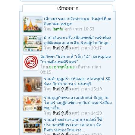
เข้าชมมาก
เสียงธรรมจากวัดท่าขนุน วันศุกร์ที่ ๗
สิงหาคม ๒๕๖๙
โดย
iamfu
ศุกร์ เวลา 16:53
ผ้าป่าจัดหาเครื่องมือแพทย์สำหรับห้อง
อุบัติเหตุและฉุกเฉิน &หอผู้ป่วยวิกฤต...
โดย
ศิษย์รุ่นจิ๋ว
ศุกร์ เวลา 10:17
จิตวิทยา/วิเคราะห์ "เด็ก 14" ก่อเหตุสลด
"กราดยิงเทพศิรินทร์"
โดย
ยะธาพุทโมนะ
เมื่อวาน เวลา
08:15
ร่วมทําบุญสร้างห้องสุขาปลดทุกข์ 30
ห้อง วัดปราสาท จ.นนทบุรี
โดย
ศิษย์รุ่นจิ๋ว
ศุกร์ เวลา 15:19
ร่วมบุญกับพระอ.เอกลักษณ์ ปัญญาค
โม สร้างกุฏิสงฆ์ถวายวัดป่าเทสรังสีดง
พญาเย็น...
โดย
ศิษย์รุ่นจิ๋ว
ศุกร์ เวลา 14:29
ร่วมสร้างศาลาเอนกประสงค์ ใช้
ประกอบพิธีกรรมทางศาสนา จัด
กิจกรรมของวัดขวาง...
โดย
ศิษย์รุ่นจิ๋ว
ศุกร์ เวลา 17:48