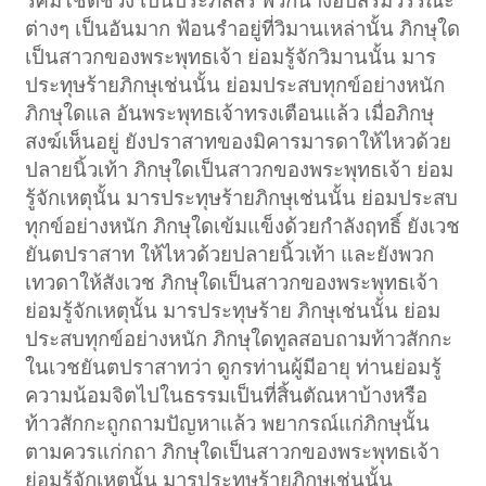
รัศมีโชติช่วง เป็นประภัสสร พวกนางอัปสรมีวรรณะ
ต่างๆ เป็นอันมาก ฟ้อนรำอยู่ที่วิมานเหล่านั้น ภิกษุใด
เป็นสาวกของพระพุทธเจ้า ย่อมรู้จักวิมานนั้น มาร
ประทุษร้ายภิกษุเช่นนั้น ย่อมประสบทุกข์อย่างหนัก
ภิกษุใดแล อันพระพุทธเจ้าทรงเตือนแล้ว เมื่อภิกษุ
สงฆ์เห็นอยู่ ยังปราสาทของมิคารมารดาให้ไหวด้วย
ปลายนิ้วเท้า ภิกษุใดเป็นสาวกของพระพุทธเจ้า ย่อม
รู้จักเหตุนั้น มารประทุษร้ายภิกษุเช่นนั้น ย่อมประสบ
ทุกข์อย่างหนัก ภิกษุใดเข้มแข็งด้วยกำลังฤทธิ์ ยังเวช
ยันตปราสาท ให้ไหวด้วยปลายนิ้วเท้า และยังพวก
เทวดาให้สังเวช ภิกษุใดเป็นสาวกของพระพุทธเจ้า
ย่อมรู้จักเหตุนั้น มารประทุษร้าย ภิกษุเช่นนั้น ย่อม
ประสบทุกข์อย่างหนัก ภิกษุใดทูลสอบถามท้าวสักกะ
ในเวชยันตปราสาทว่า ดูกรท่านผู้มีอายุ ท่านย่อมรู้
ความน้อมจิตไปในธรรมเป็นที่สิ้นตัณหาบ้างหรือ
ท้าวสักกะถูกถามปัญหาแล้ว พยากรณ์แก่ภิกษุนั้น
ตามควรแก่กถา ภิกษุใดเป็นสาวกของพระพุทธเจ้า
ย่อมรู้จักเหตุนั้น มารประทุษร้ายภิกษุเช่นนั้น