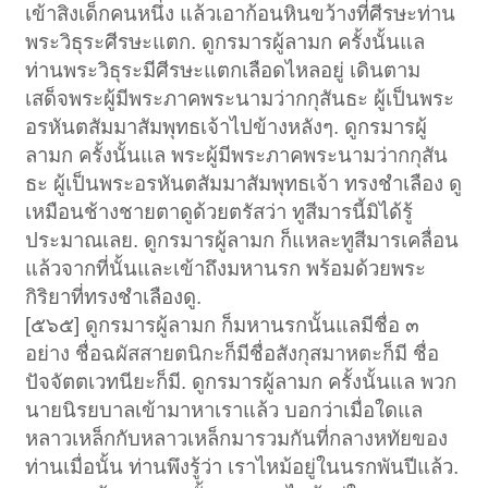
เข้าสิงเด็กคนหนึ่ง แล้วเอาก้อนหินขว้างที่ศีรษะท่าน
พระวิธุระศีรษะแตก. ดูกรมารผู้ลามก ครั้งนั้นแล
ท่านพระวิธุระมีศีรษะแตกเลือดไหลอยู่ เดินตาม
เสด็จพระผู้มีพระภาคพระนามว่ากกุสันธะ ผู้เป็นพระ
อรหันตสัมมาสัมพุทธเจ้าไปข้างหลังๆ. ดูกรมารผู้
ลามก ครั้งนั้นแล พระผู้มีพระภาคพระนามว่ากกุสัน
ธะ ผู้เป็นพระอรหันตสัมมาสัมพุทธเจ้า ทรงชำเลือง ดู
เหมือนช้างชายตาดูด้วยตรัสว่า ทูสีมารนี้มิได้รู้
ประมาณเลย. ดูกรมารผู้ลามก ก็แหละทูสีมารเคลื่อน
แล้วจากที่นั้นและเข้าถึงมหานรก พร้อมด้วยพระ
กิริยาที่ทรงชำเลืองดู.
[๕๖๕] ดูกรมารผู้ลามก ก็มหานรกนั้นแลมีชื่อ ๓
อย่าง ชื่อฉผัสสายตนิกะก็มีชื่อสังกุสมาหตะก็มี ชื่อ
ปัจจัตตเวทนียะก็มี. ดูกรมารผู้ลามก ครั้งนั้นแล พวก
นายนิรยบาลเข้ามาหาเราแล้ว บอกว่าเมื่อใดแล
หลาวเหล็กกับหลาวเหล็กมารวมกันที่กลางหทัยของ
ท่านเมื่อนั้น ท่านพึงรู้ว่า เราไหม้อยู่ในนรกพันปีแล้ว.