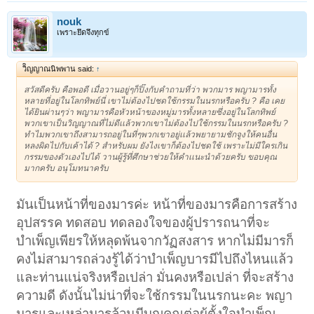
nouk
เพราะยึดจึงทุกข์
วิิญญาณนิพพาน said:
↑
สวัสดีครับ คือพอดี เมื่อวานอยู่ๆก็ปิ๊งกับคําถามที่ว่า พวกมาร พญามารทั้ง
หลายที่อยู่ในโลกทิพย์นี่ เขาไม่ต้องไปชดใช้กรรมในนรกหรือครับ ? คือ เคย
ได้ยินผ่านๆว่า พญามารคือหัวหน้าของหมู่มารทั้งหลายซึ่งอยู่ในโลกทิพย์
พวกเขาเป็นวิญญาณที่ไม่ดีเเล้วพวกเขาไม่ต้องไปใช้กรรมในนรกหรือครับ ?
ทําไมพวกเขาถึงสามารถอยู่ในที่ๆพวกเขาอยู่เเล้วพยายามชักจูงให้คนอื่น
หลงผิดไปกับเค้าได้ ? สําหรับผม ยังไงเขาก็ต้องไปชดใช้ เพราะไม่มีใครเกิน
กรรมของตัวเองไปได้ วานผู้รู้ที่ศึกษาช่วยให้คําเเนะนําด้วยครับ ขอบคุณ
มากครับ อนุโมทนาครับ
มันเป็นหน้าที่ของมารค่ะ หน้าที่ของมารคือการสร้าง
อุปสรรค ทดสอบ ทดลองใจของผู้ปรารถนาที่จะ
บำเพ็ญเพียรให้หลุดพ้นจากวัฏสงสาร หากไม่มีมารก็
คงไม่สามารถล่วงรู้ได้ว่าบำเพ็ญบารมีไปถึงไหนแล้ว
และท่านแน่จริงหรือเปล่า มั่นคงหรือเปล่า ที่จะสร้าง
ความดี ดังนั้นไม่น่าที่จะใช้กรรมในนรกนะคะ พญา
มารและเหล่ามารล้วนมีบุญคุณต่อผู้ตั้งใจบำเพ็ญ