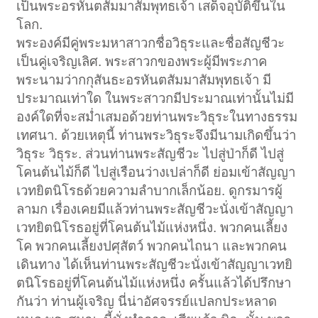
เป็นพระอรหันตสัมมาสัมพุทธเจ้า เสด็จอุบัติขึ้นใน
โลก.
พระองค์มีคู่พระมหาสาวกชื่อวิธุระและชื่อสัญชีวะ
เป็นคู่เจริญเลิศ. พระสาวกของพระผู้มีพระภาค
พระนามว่ากกุสันธะอรหันตสัมมาสัมพุทธเจ้า มี
ประมาณเท่าใด ในพระสาวกมีประมาณเท่านั้นไม่มี
องค์ใดที่จะสม่ำเสมอด้วยท่านพระวิธุระในทางธรรม
เทศนา. ด้วยเหตุนี้ ท่านพระวิธุระจึงมีนามเกิดขึ้นว่า
วิธุระ วิธุระ. ส่วนท่านพระสัญชีวะ ไปสู่ป่าก็ดี ไปสู่
โคนต้นไม้ก็ดี ไปสู่เรือนว่างเปล่าก็ดี ย่อมเข้าสัญญา
เวทยิตนิโรธด้วยความลำบากเล็กน้อย. ดูกรมารผู้
ลามก เรื่องเคยมีแล้วท่านพระสัญชีวะนั่งเข้าสัญญา
เวทยิตนิโรธอยู่ที่โคนต้นไม้แห่งหนึ่ง. พวกคนเลี้ยง
โค พวกคนเลี้ยงปศุสัตว์ พวกคนไถนา และพวกคน
เดินทาง ได้เห็นท่านพระสัญชีวะนั่งเข้าสัญญาเวทยิ
ตนิโรธอยู่ที่โคนต้นไม้แห่งหนึ่ง ครั้นแล้วได้ปรึกษา
กันว่า ท่านผู้เจริญ นี่น่าอัศจรรย์แปลกประหลาด