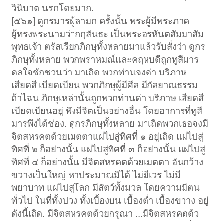
วินิบาต นรกโดยมาก.
[๕๖๑] ดูกรมารผู้ลามก ครั้งนั้น พระผู้มีพระภาค
ผู้ทรงพระนามว่ากกุสันธะ เป็นพระอรหันตสัมมาสัม
พุทธเจ้า ตรัสเรียกภิกษุทั้งหลายมาแล้วรับสั่งว่า ดูกร
ภิกษุทั้งหลาย พวกพราหมณ์และคฤหบดีถูกทูสีมาร
ดลใจชักชวนว่า มาเถิด พวกท่านจงด่า บริภาษ
เสียดสี เบียดเบียน พวกภิกษุผู้มีศีล มีกัลยาณธรรม
ถ้าไฉน ภิกษุเหล่านั้นถูกพวกท่านด่า บริภาษ เสียดสี
เบียดเบียนอยู่ พึงมีจิตเป็นอย่างอื่น โดยอาการที่ทูสี
มารพึงได้ช่อง. ดูกรภิกษุทั้งหลาย มาเถิดพวกเธอจงมี
จิตสหรคตด้วยเมตตาแผ่ไปสู่ทิศที่ ๑ อยู่เถิด แผ่ไปสู่
ทิศที่ ๒ ก็อย่างนั้น แผ่ไปสู่ทิศที่ ๓ ก็อย่างนั้น แผ่ไปสู่
ทิศที่ ๔ ก็อย่างนั้น มีจิตสหรคตด้วยเมตตา อันกว้าง
ขวางเป็นใหญ่ หาประมาณมิได้ ไม่มีเวร ไม่มี
พยาบาท แผ่ไปสู่โลก มีสัตว์ทั้งมวล โดยความมีตน
ทั่วไป ในที่ทั้งปวง ทั้งเบื้องบน เบื้องต่ำ เบื้องขวาง อยู่
ดังนี้เถิด. มีจิตสหรคตด้วยกรุณา ...มีจิตสหรคตด้ว