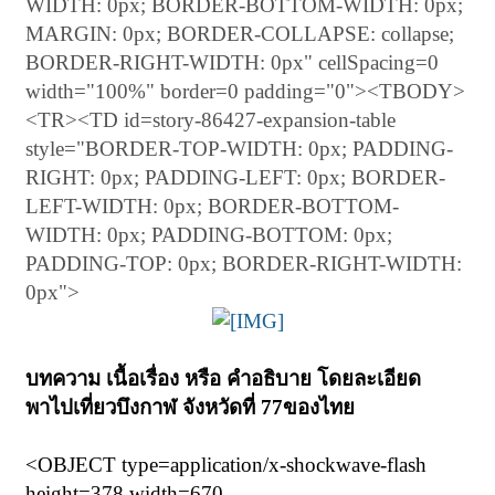
WIDTH: 0px; BORDER-BOTTOM-WIDTH: 0px;
MARGIN: 0px; BORDER-COLLAPSE: collapse;
BORDER-RIGHT-WIDTH: 0px" cellSpacing=0
width="100%" border=0 padding="0"><TBODY>
<TR><TD id=story-86427-expansion-table
style="BORDER-TOP-WIDTH: 0px; PADDING-
RIGHT: 0px; PADDING-LEFT: 0px; BORDER-
LEFT-WIDTH: 0px; BORDER-BOTTOM-
WIDTH: 0px; PADDING-BOTTOM: 0px;
PADDING-TOP: 0px; BORDER-RIGHT-WIDTH:
0px">
บทความ เนื้อเรื่อง หรือ คำอธิบาย โดยละเอียด
พาไปเที่ยวบึงกาฬ จังหวัดที่ 77ของไทย
<OBJECT type=application/x-shockwave-flash
height=378 width=670