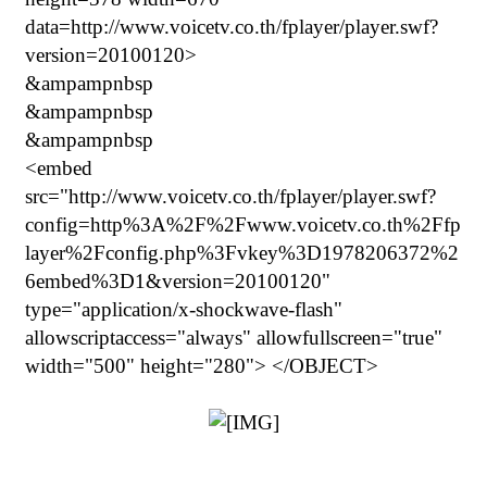
data=http://www.voicetv.co.th/fplayer/player.swf?
version=20100120>
&ampampnbsp
&ampampnbsp
&ampampnbsp
<embed
src="http://www.voicetv.co.th/fplayer/player.swf?
config=http%3A%2F%2Fwww.voicetv.co.th%2Ffp
layer%2Fconfig.php%3Fvkey%3D1978206372%2
6embed%3D1&version=20100120"
type="application/x-shockwave-flash"
allowscriptaccess="always" allowfullscreen="true"
width="500" height="280"> </OBJECT>