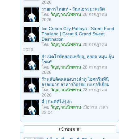
2026
รายการไทยเท่ - วัฒนธรรมรสเลิศ
โดย
วิญญาณนิพพาน
28 กรกฎาคม
2026
Ice Cream City Pattaya - Street Food
Thailand | Great & Grand Sweet
Destination
โดย
วิญญาณนิพพาน
28 กรกฎาคม
2026
กำเนิดโรตีหยอดเหรียญ หยอด หมุน ลุ้น
โชค!!
โดย
วิญญาณนิพพาน
28 กรกฎาคม
2026
ร้านลับติดคลองบางลำภู ไอศกรีมที่นี่
อร่อยมาก อาหารก็อร่อย เบเกอรี่เยี่ยม
โดย
วิญญาณนิพพาน
28 กรกฎาคม
2026
ลี้ | ยินดีที่ได้รู้จัก
โดย
วิญญาณนิพพาน
เมื่อวาน เวลา
22:04
เข้าชมมาก