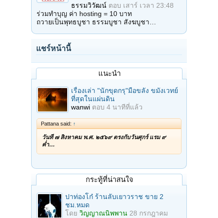
ธรรมวิวัฒน์
ตอบ
เสาร์ เวลา 23:48
ร่วมทำบุญ ค่า hosting = 10 บาท
ถวายเป็นพุทธบูชา ธรรมบูชา สังฆบูชา…
แชร์หน้านี้
แนะนำ
เรื่องเล่า "นักขุดกรุ"มือขลัง ขมังเวทย์
ที่สุดในแผ่นดิน
wanwi
ตอบ
4 นาทีที่แล้ว
Pattana said:
↑
วันที่ ๗ สิงหาคม พ.ศ. ๒๕๖๙ ตรงกับวันศุกร์ แรม ๙
ค่ำ…
กระทู้ที่น่าสนใจ
ปาท่องโก๋ ร้านลับเยาวราช ขาย 2
ชม.หมด
โดย
วิญญาณนิพพาน
28 กรกฎาคม