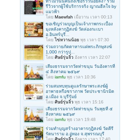
ทำไมวันนี้คนถึงเชื่อรีวิวน้อยลง? รวม
รีวิวจากผู้ใช้บริการจริง ญาณฮีลใจ by
แมวฟ้า
โดย
Maewfah
เมื่อวาน เวลา 00:13
ขอเชิญร่วมบุญเป็นเจ้าภาพกระเบื้อง
มุงหลังคากุฏิสงฆ์ วัดล่องกะเบา
อ.อินทร์บุรี...
โดย
ไข่หวานน้อย
พุธ เวลา 07:30
ร่วมถวายภัตตาหารแด่พระภิกษุสงฆ์
1,000 กว่ารูป...
โดย
ศิษย์รุ่นจิ๋ว
อังคาร เวลา 22:07
เสียงธรรมจากวัดท่าขนุน วันอังคารที่
๔ สิงหาคม ๒๕๖๙
โดย
iamfu
พุธ เวลา 10:36
ร่วมสมทบทุนดูแลรักษาพระสงฆ์ผู้
อาพาธหรือชราภาพ วัดประชานิรมิต
อ.เมือง จ.บุรีรัมย์
โดย
ศิษย์รุ่นจิ๋ว
พุธ เวลา 15:16
เสียงธรรมจากวัดท่าขนุน วันพุธที่ ๕
สิงหาคม ๒๕๖๙
โดย
iamfu
พุธ เวลา 19:48
ร่วมทำบุญสร้างอาคารกุฎิสงฆ์ วัดคีรี
รัตนาราม อ.อู่ทอง จ.สุพรรณบุรี
โดย
ศิษย์รุ่นจิ๋ว
อังคาร เวลา 17:40