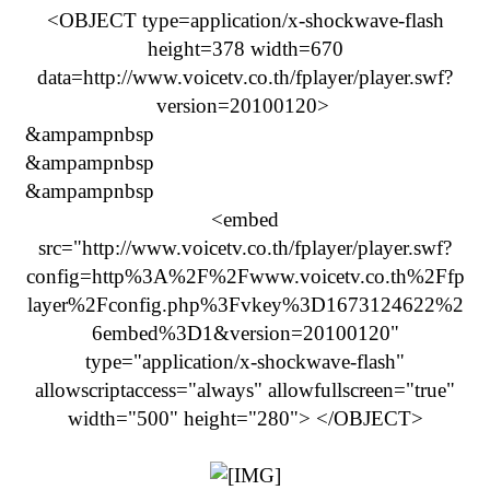
<OBJECT type=application/x-shockwave-flash
height=378 width=670
data=http://www.voicetv.co.th/fplayer/player.swf?
version=20100120>
&ampampnbsp
&ampampnbsp
&ampampnbsp
<embed
src="http://www.voicetv.co.th/fplayer/player.swf?
config=http%3A%2F%2Fwww.voicetv.co.th%2Ffp
layer%2Fconfig.php%3Fvkey%3D1673124622%2
6embed%3D1&version=20100120"
type="application/x-shockwave-flash"
allowscriptaccess="always" allowfullscreen="true"
width="500" height="280"> </OBJECT>