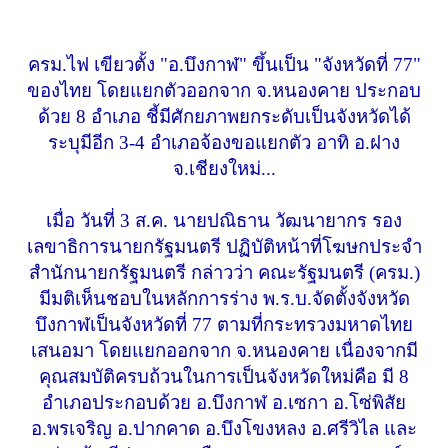
ครม.ไฟ เขียวตั้ง "อ.บึงกาฬ" ขึ้นเป็น "จังหวัดที่ 77"
ของไทย โดยแยกตัวออกจาก จ.หนองคาย ประกอบ
ด้วย 8 อำเภอ ชี้มีศักยภาพยกระดับเป็นจังหวัดได้
ระบุมีอีก 3-4 อำเภอจ้องขอแยกตัว อาทิ อ.ฝาง
จ.เชียงใหม่...
เมื่อ วันที่ 3 ส.ค. นายปณิธาน วัฒนายากร รอง
เลขาธิการนายกรัฐมนตรี ปฏิบัติหน้าที่โฆษกประจำ
สำนักนายกรัฐมนตรี กล่าวว่า คณะรัฐมนตรี (ครม.)
มีมติเห็นชอบในหลักการร่าง พ.ร.บ.จัดตั้งจังหวัด
บึงกาฬเป็นจังหวัดที่ 77 ตามที่กระทรวงมหาดไทย
เสนอมา โดยแยกออกจาก จ.หนองคาย เนื่องจากมี
คุณสมบัติครบถ้วนในการเป็นจังหวัดใหม่คือ มี 8
อำเภอประกอบด้วย อ.บึงกาฬ อ.เซกา อ.โซ่พิสัย
อ.พรเจริญ อ.ปากคาด อ.บึงโขงหลง อ.ศรีวิไล และ