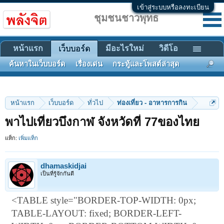
เข้าสู่ระบบหรือลงทะเบียน
ชุมชนชาวพุทธ
หน้าแรก
มีอะไรใหม่
วิดีโอ
เว็บบอร์ด
ค้นหาในเว็บบอร์ด
เรื่องเด่น
กระทู้และโพสต์ล่าสุด
หน้าแรก
เว็บบอร์ด
ทั่วไป
ท่องเที่ยว - อาหารการกิน
พาไปเที่ยวบึงกาฬ จังหวัดที่ 77ของไทย
แท็ก:
เพิ่มแท็ก
dhamaskidjai
เป็นที่รู้จักกันดี
<TABLE style="BORDER-TOP-WIDTH: 0px;
TABLE-LAYOUT: fixed; BORDER-LEFT-