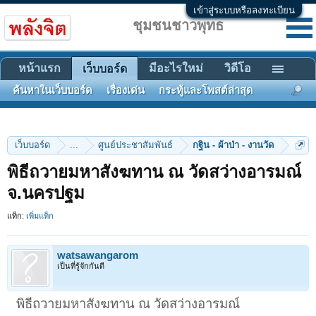
เข้าสู่ระบบหรือลงทะเบียน
ชุมชนชาวพุทธ
หน้าแรก
มีอะไรใหม่
วิดีโอ
เว็บบอร์ด
ค้นหาในเว็บบอร์ด
เรื่องเด่น
กระทู้และโพสต์ล่าสุด
เว็บบอร์ด
...
ศูนย์ประชาสัมพันธ์
กฐิน - ผ้าป่า - งานวัด
พิธีถวายมหาสังฆทาน ณ วัดสว่างอารมณ์
จ.นครปฐม
แท็ก:
เพิ่มแท็ก
watsawangarom
เป็นที่รู้จักกันดี
พิธีถวายมหาสังฆทาน ณ วัดสว่างอารมณ์