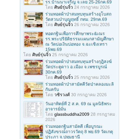
รร.บ้านนาเจริญ จ.เลย 25-26กค.69
โดย
ศิษย์รุ่นจิ๋ว
24 กรกฎาคม 2026
ร่วมทอดผ้าป่าสมทบทุนสร้างอุโบสถ
วัดสวนป่าบุญฤทธิ์ กทม. 29กค.69
โดย
ศิษย์รุ่นจิ๋ว
26 กรกฎาคม 2026
ทอดกฐินเพื่อการศึกษาพระ&เณร
รร.พระปริยัติธรรมเเผนกสามัญศึกษา
ณ วัดบ่อเงินบ่อทอง จ.ฉะเชิงเทรา
15พย.69
โดย
ศิษย์รุ่นจิ๋ว
25 กรกฎาคม 2026
ร่วมทอดผ้าป่าสมทบทุนสร้างกุฎิสงฆ์
วัดประตูดาว อ.เมือง จ.เพชรบูรณ์
30กค.69
โดย
ศิษย์รุ่นจิ๋ว
25 กรกฎาคม 2026
ร่วมทอดผ้าป่าสามัคคีวัดป่าคลองมะลิ
กันครับ
โดย
วชิรวงศ์
30 กรกฎาคม 2026
วันอาทิตย์ที่ 2 ส.ค. 69 ณ มูลนิธิพระ
อาจารย์มั่น
โดย
glassbuddha2009
28 กรกฎาคม
2026
ร่วมทอดกฐินสามัคคี เพื่อบูรณะ
ปฏิสังขรณ์ถาวรวัตถุ 8 พย.69 วัดเกตุ
ประภา จ.ปทุมธานี