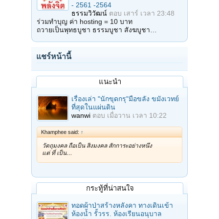
- 2561 -2564
ธรรมวิวัฒน์
ตอบ
เสาร์ เวลา 23:48
ร่วมทำบุญ ค่า hosting = 10 บาท
ถวายเป็นพุทธบูชา ธรรมบูชา สังฆบูชา…
แชร์หน้านี้
แนะนำ
เรื่องเล่า "นักขุดกรุ"มือขลัง ขมังเวทย์
ที่สุดในแผ่นดิน
wanwi
ตอบ
เมื่อวาน เวลา 10:22
Khamphee said:
↑
วัตถุมงคล ถือเป็น สิ่งมงคล สักการะอย่างหนึ่ง
แต่ ที่ เป็น…
กระทู้ที่น่าสนใจ
ทอดผ้าป่าสร้างหลังคา ทางเดินเข้า
ห้องน้ำ รั้วรร. ห้องเรียนอนุบาล