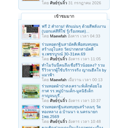
โดย
ศิษย์รุ่นจิ๋ว
31 กรกฎาคม 2026
เข้าชมมาก
ฟรี 2 คำถาม! ทักแม่นๆ ด้วยสีพลังงาน
(บอกแค่สีที่ใช่ รู้เรื่องหมด)...
โดย
Maewfah
อังคาร เวลา 04:33
ร่วมทอดกฐินสามัคคีเพื่อสมทบทุน
สร้างอุโบสถ วัดปากตกสามัคคี
จ.เพชรบูรณ์ 30-31ตค.69
โดย
ศิษย์รุ่นจิ๋ว
อังคาร เวลา 11:05
ทำไมวันนี้คนถึงเชื่อรีวิวน้อยลง? รวม
รีวิวจากผู้ใช้บริการจริง ญาณฮีลใจ by
แมวฟ้า
โดย
Maewfah
เมื่อวาน เวลา 00:13
ร่วมทอดผ้าป่าสงเคราะห์เด็กด้อยโอ
กาศ รร.หมู่บ้านเด็ก-มูลนิธิเด็ก
กาญจนบุรี...
โดย
ศิษย์รุ่นจิ๋ว
อังคาร เวลา 10:37
ร่วมทอดกฐินสมทบทุนสร้างเมรุ วัด
ทองหลาง อ.บ้านนา จ.นครนายก
1พย.2569
โดย
ศิษย์รุ่นจิ๋ว
อังคาร เวลา 10:48
ขอเชิญร่วมบุญเป็นเจ้าภาพกระเบื้อง