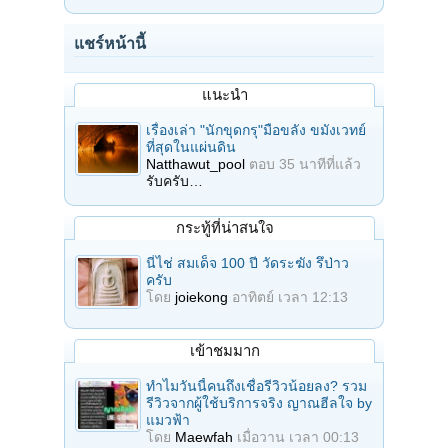
แชร์หน้านี้
แนะนำ
เรื่องเล่า "นักขุดกรุ"มือขลัง ขมังเวทย์
ที่สุดในแผ่นดิน
Natthawut_pool
ตอบ
35 นาทีที่แล้ว
รับครับ…
กระทู้ที่น่าสนใจ
นี่ไช่ สมเด็จ 100 ปี วัดระฆัง รึป่าว
ครับ
โดย
joiekong
อาทิตย์ เวลา 12:13
เข้าชมมาก
ทำไมวันนี้คนถึงเชื่อรีวิวน้อยลง? รวม
รีวิวจากผู้ใช้บริการจริง ญาณฮีลใจ by
แมวฟ้า
โดย
Maewfah
เมื่อวาน เวลา 00:13