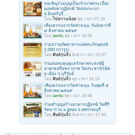
ขอเชิญร่วมบุญเป็นเจ้าภาพกระเบื้อง
มุงหลังคากุฏิสงฆ์ วัดล่องกะเบา
อ.อินทร์บุรี...
โดย
ไข่หวานน้อย
พุธ เวลา 07:30
เสียงธรรมจากวัดท่าขนุน วันอังคารที่
๔ สิงหาคม ๒๕๖๙
โดย
iamfu
พุธ เวลา 10:36
ร่วมถวายภัตตาหารแด่พระภิกษุสงฆ์
1,000 กว่ารูป...
โดย
ศิษย์รุ่นจิ๋ว
อังคาร เวลา 22:07
ร่วมสมทบทุนดูแลรักษาพระสงฆ์ผู้
อาพาธหรือชราภาพ วัดประชานิรมิต
อ.เมือง จ.บุรีรัมย์
โดย
ศิษย์รุ่นจิ๋ว
พุธ เวลา 15:16
เสียงธรรมจากวัดท่าขนุน วันพุธที่ ๕
สิงหาคม ๒๕๖๙
โดย
iamfu
พุธ เวลา 19:48
ร่วมทำบุญสร้างอาคารกุฎิสงฆ์ วัดคีรี
รัตนาราม อ.อู่ทอง จ.สุพรรณบุรี
โดย
ศิษย์รุ่นจิ๋ว
อังคาร เวลา 17:40