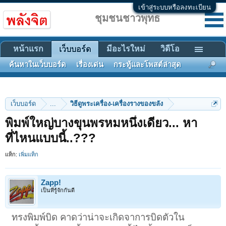
เข้าสู่ระบบหรือลงทะเบียน
ชุมชนชาวพุทธ
หน้าแรก
มีอะไรใหม่
วิดีโอ
เว็บบอร์ด
ค้นหาในเว็บบอร์ด
เรื่องเด่น
กระทู้และโพสต์ล่าสุด
เว็บบอร์ด
...
วิธีดูพระเครื่อง-เครื่องรางของขลัง
พิมพ์ใหญ่บางขุนพรหมหนึ่งเดียว... หา
ที่ไหนแบบนี้..???
แท็ก:
เพิ่มแท็ก
Zapp!
เป็นที่รู้จักกันดี
ทรงพิมพ์บิด คาดว่าน่าจะเกิดจาการบิดตัวใน