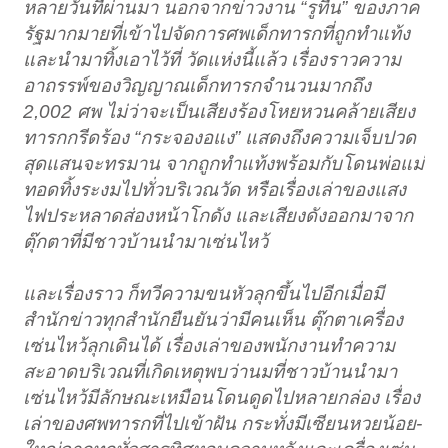
หลายวันที่ผ่านมา นอกจากข่าวงาน “รูทีน” ของภาค
รัฐมากมายที่เข้าไปจัดการศพเด็กทารกที่ถูกทำแท้ง
และนำมาทิ้งเอาไว้ที่ วัดแห่งนี้แล้ว เรื่องราวความ
อาถรรพ์ของวิญญาณเด็กทารกจำนวนมากถึง
2,002 ศพ ไม่ว่าจะเป็นเสียงร้องโหยหวนคล้ายเสียง
ทารกกรีดร้อง “กระจองอแง” แสดงถึงความเจ็บปวด
สุดแสนจะทรมาน จากถูกทำแท้งพร้อมกับโดนพ่อแม่
ทอดทิ้งระงมไปทั่วบริเวณวัด หรือเรื่องเล่าของแสง
ไฟประหลาดส่องหน้าโกดัง และเสียงดังออกมาจาก
ตุ๊กตาที่มีชาวบ้านนำมาเซ่นไหว้
และเรื่องราว ก็ทวีความขนหัวลุกขึ้นไปอีกเมื่อมี
สำนักข่าวทุกสำนักยืนยันว่ามีคนเห็น ตุ๊กตาเครื่อง
เซ่นไหว้ลุกเดินได้ เรื่องเล่าของพนักงานทำความ
สะอาดบริเวณที่เกิดเหตุพบว่านมที่ชาวบ้านนำมา
เซ่นไหว้มีลักษณะเหมือนโดนดูดไปหลายกล่อง เรื่อง
เล่าของศพทารกที่ไปเข้าฝัน กระทั่งมีเซียนหวยน้อย-