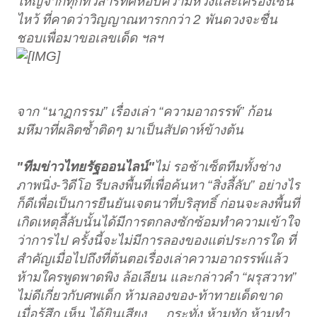
ใหญ่จากทุกทั่วสารทิศหอบความหวังและเครื่องเซ่น
ไหว้ ที่คาดว่าวิญญาณทารกกว่า 2 พันดวงจะชื่น
ชอบเพื่อมาขอเลขเด็ด ฯลฯ
จาก “นาฏกรรม” เรื่องเล่า “ความอาถรรพ์” ก้อน
มหึมาที่ผลิตซ้ำติดๆ มาเป็นสัปดาห์ข้างต้น
"ทีมข่าวไทยรัฐออนไลน์"
ไม่ รอช้าเซ็ตทีมทั้งช่าง
ภาพนิ่ง-วิดีโอ รีบลงพื้นที่เพื่อค้นหา “สิ่งลี้ลับ” อย่างไร
ก็ดีเพื่อเป็นการยืนยันเจตนาที่บริสุทธิ์ ก่อนจะลงพื้นที่
เกิดเหตุลี้ลับนั้นได้มีการตกลงซักซ้อมทำความเข้าใจ
ว่าการไป ครั้งนี้จะไม่มีการลองของแต่ประการใด ที่
สำคัญเมื่อไปถึงที่ต้นตอเรื่องเล่าความอาถรรพ์แล้ว
ห้ามใครพูดพาดพิง ล้อเลียน และกล่าวคำ “ผรุสวาท”
ไม่ดีเกี่ยวกับศพเด็ก ห้ามลองของ-ท้าทายเด็ดขาด
เมื่อรู้สึก เห็น ได้ยินเสียง กระทั่ง ห้ามทัก ห้ามทำ