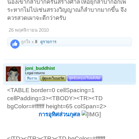
น้องเขาก็ลำบากครั้นสร้างศาลให้อยุ่ก็ลำบากอีกเพ
ระหากไม่ไปเซ่นสรวงวิญญาณก็ลำบากมากขึ้น จึง
ควรสวดเผาจะดีกว่าครับ
26 พฤศจิกายน 2010
ถูกใจ x
8
ดูรายการ
joni_buddhist
Legal returns
ทีมงาน
ผู้ดูแลเว็บบอร์ด
ผู้สนับสนุนเว็บพลังจิต
<TABLE border=0 cellSpacing=1
cellPadding=3><TBODY><TR><TD
bgColor=#ffffff height=65 colSpan=2>
การอุทิศส่วนกุศล
</TD></TR><TR><TD bgColor=#ffffff