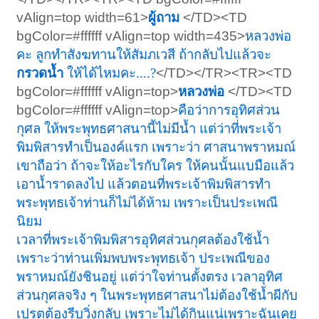
vAlign=top width=61>
ผู้ถาม
</TD><TD
bgColor=#ffffff vAlign=top width=435>
หลวงพ่อ
คะ ลูกทำสังฆทานให้สัมภเวสี ถ้ากลับไปแล้วจะ
กรวดน้ำ
ให้ได้ไหมคะ....?
</TD></TR><TR><TD
bgColor=#ffffff vAlign=top>
หลวงพ่อ
</TD><TD
bgColor=#ffffff vAlign=top>
คือว่าการอุทิศส่วน
กุศล ให้พระพุทธศาสนานี้ไม่มีน้ำ แต่ว่าที่พระเจ้า
พิมพิสารทำเป็นองค์แรก เพราะว่า ศาสนาพราหมณ์
เขาถือว่า ถ้าจะให้อะไรกับใคร ให้คนนั้นแบมือแล้ว
เอาน้ำราดลงไป แล้วตอนที่พระเจ้าพิมพิสารทำ
พระพุทธเจ้าท่านก็ไม่ได้ห้าม เพราะเป็นประเพณี
นิยม
เวลาที่พระเจ้าพิมพิสารอุทิศส่วนกุศลต้องใช้น้ำ
เพราะว่าท่านเพิ่มพบพระพุทธเจ้า ประเพณีของ
พราหมณ์ยังชินอยู่ แต่ว่าใจท่านตั้งตรง เวลาอุทิศ
ส่วนกุศลจริง ๆ ในพระพุทธศาสนาไม่ต้องใช้น้ำผีกับ
เปรตต้องรีบวิ่งกลับ เพราะไม่ได้กินแน่เพราะฉันเคย