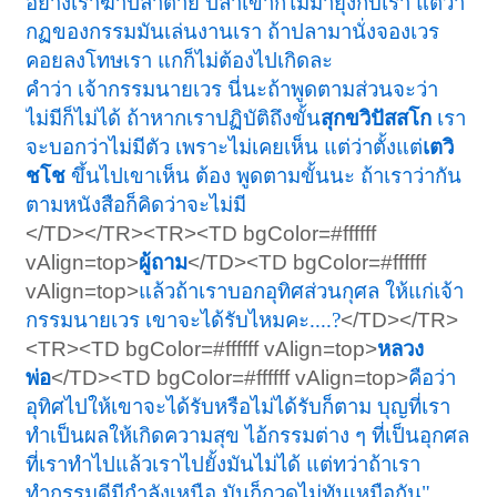
อย่างเราฆ่าปลาตาย ปลาเขาก็ไม่มายุ่งกับเรา แต่ว่า
กฏของกรรมมันเล่นงานเรา ถ้าปลามานั่งจองเวร
คอยลงโทษเรา แกก็ไม่ต้องไปเกิดละ
คำว่า เจ้ากรรมนายเวร นี่นะถ้าพูดตามส่วนจะว่า
ไม่มีก็ไม่ได้ ถ้าหากเราปฏิบัติถึงขั้น
สุกขวิปัสสโก
เรา
จะบอกว่าไม่มีตัว เพราะไม่เคยเห็น แต่ว่าตั้งแต่
เตวิ
ชโช
ขึ้นไปเขาเห็น ต้อง พูดตามขั้นนะ ถ้าเราว่ากัน
ตามหนังสือก็คิดว่าจะไม่มี
</TD></TR><TR><TD bgColor=#ffffff
vAlign=top>
ผู้ถาม
</TD><TD bgColor=#ffffff
vAlign=top>
แล้วถ้าเราบอกอุทิศส่วนกุศล ให้แก่เจ้า
กรรมนายเวร เขาจะได้รับไหมคะ....?
</TD></TR>
<TR><TD bgColor=#ffffff vAlign=top>
หลวง
พ่อ
</TD><TD bgColor=#ffffff vAlign=top>
คือว่า
อุทิศไปให้เขาจะได้รับหรือไม่ได้รับก็ตาม บุญที่เรา
ทำเป็นผลให้เกิดความสุข ไอ้กรรมต่าง ๆ ที่เป็นอุกศล
ที่เราทำไปแล้วเราไปยั้งมันไม่ได้ แต่ทว่าถ้าเรา
ทำกรรมดีมีกำลังเหนือ มันก็กวดไม่ทันเหมือกัน"