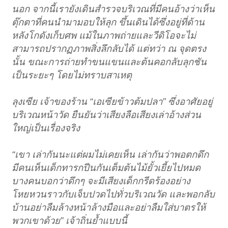
นอก จากนี้เรายังเดินสำรวจบริเวณที่มีคนอ้างว่าเห็น
ตุ๊กตาที่คนนำมามอบให้ลุก ขึ้นเดินได้ซึ่งอยู่ที่ด้าน
หลังโกดังเก็บศพ แม้ในภาพถ่ายและวีดิโอจะไม่
สามารถปรากฏภาพสิ่งลึกลับได้ แต่ทว่า ณ จุดตรง
นั้น ขณะการถ่ายทำขนแขนและต้นคอกลับลุกชัน
เป็นระยะๆ โดยไม่ทราบสาเหตุ
ลุงเซีย เจ้าของร้าน “เอเซียข้าวต้มปลา” ซึ่งอาศัยอยู่
บริเวณหน้าวัด ยืนยันว่าเสียงลือเสียงเล่าอ้างส่วน
ใหญ่เป็นเรื่องจริง
“เขา เล่ากันนะแต่ผมไม่เคยเห็น เล่ากันว่าพอตกดึก
มีคนเห็นเด็กทารกปีนกันเต็มต้นไม้ยั้วเยี้ยไปหมด
บางคนบอกว่าดึกๆ จะมีเสียงเด็กกรีดร้องอย่าง
โหยหวนราวกับเจ็บปวดไปทั่วบริเวณวัด และพอกลับ
บ้านอย่าลืมล้างหน้าล้างมือและอย่าลืมใส่บาตรให้
พวกเขาด้วย” เจ้าถิ่นย้ำแบบนี้