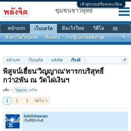
เข้าสู่ระบบหรือลงทะเบียน
ชุมชนชาวพุทธ
หน้าแรก
มีอะไรใหม่
วิดีโอ
เว็บบอร์ด
ค้นหาในเว็บบอร์ด
เรื่องเด่น
กระทู้และโพสต์ล่าสุด
หน้าแรก
เว็บบอร์ด
พลังจิต
เรื่องผี
พิสูจน์เฮี้ยน'วิญญาณ'ทารกบริสุทธิ์
1
2
3
ถัดไป >
กว่า2พัน ณ วัดไผ่เงินฯ
แท็ก:
วิญญาณ
แก้ไข
fahthitawan
เป็นที่รู้จักกันดี