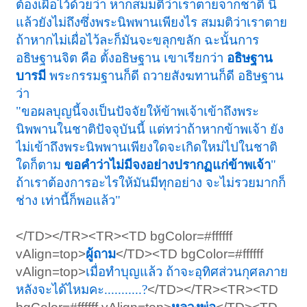
ต้องเผื่อไว้ด้วยว่า หากสมมติว่าเราตายจากชาติ นี้
แล้วยังไม่ถึงซึ่งพระนิพพานเพียงไร สมมติว่าเราตาย
ถ้าหากไม่เผื่อไว้ละก็มันจะขลุกขลัก ฉะนั้นการ
อธิษฐานจิต คือ ตั้งอธิษฐาน เขาเรียกว่า
อธิษฐาน
บารมี
พระกรรมฐานก็ดี ถวายสังฆทานก็ดี อธิษฐาน
ว่า
"ขอผลบุญนี้จงเป็นปัจจัยให้ข้าพเจ้าเข้าถึงพระ
นิพพานในชาติปัจจุบันนี้ แต่ทว่าถ้าหากข้าพเจ้า ยัง
ไม่เข้าถึงพระนิพพานเพียงใดจะเกิดใหม่ไปในชาติ
ใดก็ตาม
ขอคำว่าไม่มีจงอย่างปรากฏแก่ข้าพเจ้า
"
ถ้าเราต้องการอะไรให้มันมีทุกอย่าง จะไม่รวยมากก็
ช่าง เท่านี้ก็พอแล้ว"
</TD></TR><TR><TD bgColor=#ffffff
vAlign=top>
ผู้ถาม
</TD><TD bgColor=#ffffff
vAlign=top>
เมื่อทำบุญแล้ว ถ้าจะอุทิศส่วนกุศลภาย
หลังจะได้ไหมคะ...........?
</TD></TR><TR><TD