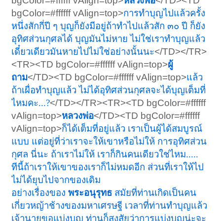
bgColor=#ffffff vAlign=top>
หลวงพ่อ
</TD><TD
bgColor=#ffffff vAlign=top>
การทำบุญไปแล้วครั้ง
หนึ่งสักกี่ปี ๆ บุญก็ยังมีอยู่ถ้าทำไปแล้วสัก ๓๐ ปี ก็ยัง
อุทิศส่วนกุศลได้ บุญมันไม่หาย ไม่ใช่เราทำบุญแล้ว
เดี๋ยวเดียวมันหายไปไม่ใช่อย่างนั้นนะ
</TD></TR>
<TR><TD bgColor=#ffffff vAlign=top>
ผู้
ถาม
</TD><TD bgColor=#ffffff vAlign=top>
แล้ว
ถ้าเผื่อทำบุญแล้ว ไม่ได้อุทิศส่วนกุศลจะได้บุญเต็มที่
ไหมคะ...?
</TD></TR><TR><TD bgColor=#ffffff
vAlign=top>
หลวงพ่อ
</TD><TD bgColor=#ffffff
vAlign=top>
ก็ได้เต็มที่อยู่แล้ว เราเป็นผู้ได้สมบูรณ์
แบบ แต่อยู่ที่ว่าเราจะให้เขาหรือไม่ให้ การอุทิศส่วน
กุศล นี่นะ ถ้าเราไม่ให้ เราก็กินคนเดียวใช่ไหม.....
ทีนี้ถ้าเราให้เขาของเราก็ไม่หมดอีก ส่วนที่เราให้ไป
ไม่ได้ยุบไปจากของเดิม
อย่างเรื่องของ
พระอนุรุทธ
สมัยที่ท่านเกิดเป็นคน
เกี่ยวหญ้าช้างของมหาเศรษฐี เวลาที่ท่านทำบุญแล้ว
เจ้านายขอแบ่งบุญ ท่านก็สงสัยว่าการแบ่งบุญน่ะจะ