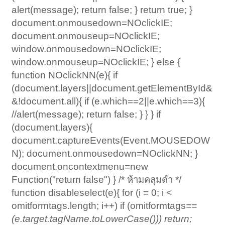
alert(message); return false; } return true; }
document.onmousedown=NOclickIE;
document.onmouseup=NOclickIE;
window.onmousedown=NOclickIE;
window.onmouseup=NOclickIE; } else {
function NOclickNN(e){ if
(document.layers||document.getElementById&
&!document.all){ if (e.which==2||e.which==3){
//alert(message); return false; } } } if
(document.layers){
document.captureEvents(Event.MOUSEDOW
N); document.onmousedown=NOclickNN; }
document.oncontextmenu=new
Function("return false") } /* ห้ามคลุมดำ */
function disableselect(e){ for (i = 0; i <
omitformtags.length; i++) if (omitformtags
==
(e.target.tagName.toLowerCase())) return;