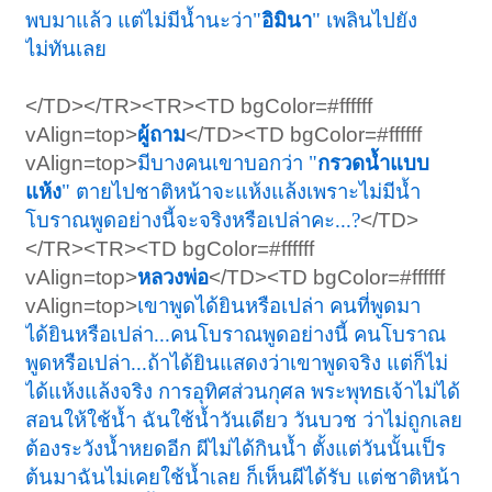
พบมาแล้ว แต่ไม่มีน้ำนะว่า"
อิมินา
" เพลินไปยัง
ไม่ทันเลย
</TD></TR><TR><TD bgColor=#ffffff
vAlign=top>
ผู้ถาม
</TD><TD bgColor=#ffffff
vAlign=top>
มีบางคนเขาบอกว่า "
กรวดน้ำแบบ
แห้ง
" ตายไปชาติหน้าจะแห้งแล้งเพราะไม่มีน้ำ
โบราณพูดอย่างนี้จะจริงหรือเปล่าคะ...?
</TD>
</TR><TR><TD bgColor=#ffffff
vAlign=top>
หลวงพ่อ
</TD><TD bgColor=#ffffff
vAlign=top>
เขาพูดได้ยินหรือเปล่า คนที่พูดมา
ได้ยินหรือเปล่า...คนโบราณพูดอย่างนี้ คนโบราณ
พูดหรือเปล่า...ถ้าได้ยินแสดงว่าเขาพูดจริง แต่ก็ไม่
ได้แห้งแล้งจริง การอุทิศส่วนกุศล พระพุทธเจ้าไม่ได้
สอนให้ใช้น้ำ ฉันใช้น้ำวันเดียว วันบวช ว่าไม่ถูกเลย
ต้องระวังน้ำหยดอีก ผีไม่ได้กินน้ำ ตั้งแต่วันนั้นเป็ร
ต้นมาฉันไม่เคยใช้น้ำเลย ก็เห็นผีได้รับ แต่ชาติหน้า