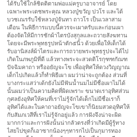
ได้รับใช้ใกล้ชิดติตามพ่อแม่ครูบาอาจารย์ โดย
เฉพาะพระเดชพระคุณ หลวงปู่ขวัญ ปวโร และได้
บวชเณรรับใช้หลวงปู่จันทา ถาวโร เป็นเวลาสาม
เดือน ในพิธีการแบบนี้ควรจะเผาครับและก่อนเผา
ต้องจัดให้มีการชักผ้าไตรบังสุกุลและถวายสังฆทาน
โดยจะมีพระพุทธรูปหน้าตัก๕นิ้ว ด้วยเพื่อให้เด็กได้
รับอานิสงส์ผ้าไตรและการถวายพระพุทธรูปจะได้ไป
เกิดในภพภูมิที่ดี แล้วทางพระจะสวดติโรกุฑฑกัณฑ
ปัจฉิมคาถา หรืออยัญจะโข เพื่ออุทิศให้ดวงวิญญาณ
เด็กไปเกิดแล้วก็ทำพิธีเผา ผมว่าน่าจะถูกต้อง ส่วนที่
บางกระแสว่าเด้กยังไม่มีฟันน้ำนมไม่มีชื่อเผาไม่ได้
นั้นผมว่าเป็นความคิดที่ผิดเพราะ ขนาดเราอุทิศส่วน
กุศลยังอุทิศให้คนที่เราไม่รู้จักได้เด็กไม่มีชื่อเราก็
อุทิศได้และในคาถาอยัญจะโขเขาก็นิยมสวดอุทิศให้
กับสัมภเวสีที่เราไม่รู้จักอยู่แล้ว การฝังจึงน่าจะผิด
มากกว่าและการฝังนั้นน่ากลัวตรงที่ว่าเกิดมีผู้รู้ทาง
ไสยไปขุดก็เอาซากน้องๆๆทารกไปเป็นกุมารทอง