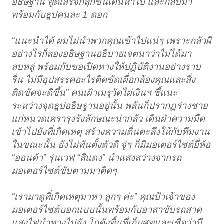
อธิษฐาน พูดเสร็จก็ลุกขึ้นเดินหาไป และกลับมา
พร้อมกับธูปคนละ 1 ดอก
“แนะนำได้ ผมไม่นำพวกคุณเข้าไปแน่ๆ เพราะกลัวผี
อย่างไรก็ลองอธิษฐานอธิบายเจตนาว่าไม่ได้มา
ลบหลู่ พร้อมกับขอเปิดทางให้ปฏิบัติงานอย่างราบ
รื่น ไม่มีอุปสรรคอะไรติดขัดเผื่อกล้องคุณและสิ่ง
ติดขัดจะดีขึ้น” คนเฝ้าเมรุวัดไผ่เงินฯ ชี้แนะ
ระหว่างจุดธูปอธิษฐานอยู่นั้น พลันก็ปรากฏร่างชาย
แก่หนวดเครารุงรังลักษณะน่ากลัว เดินฝ่าความมืด
เข้าไปยังที่เกิดเหตุ สร้างความตื่นตะลึงให้กับทีมงาน
ในขณะนั้น ยังไม่ทันตั้งตัวดี จู่ๆ ก็มีมอเตอร์ไซต์ยี่ห้อ
“ฮอนด้า” รุ่นเวฟ “สีแดง” นำแสงสว่างจากรถ
มอเตอร์ไซต์ขับตามมาติดๆ
“เรามาดูที่เกิดเหตุมาหา ลูกๆ ค่ะ” คุณป้าเจ้าของ
มอเตอร์ไซต์บอกแบบนั้นพร้อมกับอาสาขับรถสาด
แสงไฟนำทางไปยัง โกดังพื้นที่เก็บศพและเชื่อว่ามี