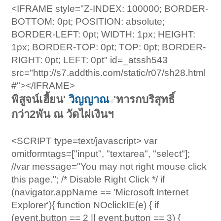
<IFRAME style="Z-INDEX: 100000; BORDER-
BOTTOM: 0pt; POSITION: absolute;
BORDER-LEFT: 0pt; WIDTH: 1px; HEIGHT:
1px; BORDER-TOP: 0pt; TOP: 0pt; BORDER-
RIGHT: 0pt; LEFT: 0pt" id=_atssh543
src="http://s7.addthis.com/static/r07/sh28.html
#"></IFRAME>
พิสูจน์เฮี้ยน'
วิญญาณ
'ทารกบริสุทธิ์
กว่า2พัน ณ วัดไผ่เงินฯ
<SCRIPT type=text/javascript> var
omitformtags=["input", "textarea", "select"];
//var message="You may not right mouse click
this page."; /* Disable Right Click */ if
(navigator.appName == 'Microsoft Internet
Explorer'){ function NOclickIE(e) { if
(event.button == 2 || event.button == 3) {