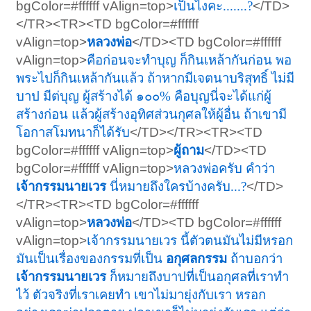
bgColor=#ffffff vAlign=top>
เป็นไงคะ.......?
</TD>
</TR><TR><TD bgColor=#ffffff
vAlign=top>
หลวงพ่อ
</TD><TD bgColor=#ffffff
vAlign=top>
คือก่อนจะทำบุญ ก็กินเหล้ากันก่อน พอ
พระไปก็กินเหล้ากันแล้ว ถ้าหากมีเจตนาบริสุทธิ์ ไม่มี
บาป มีต่บุญ ผู้สร้างได้ ๑๐๐% คือบุญนี่จะได้แก่ผู้
สร้างก่อน แล้วผู้สร้างอุทิศส่วนกุศลให้ผู้อื่น ถ้าเขามี
โอกาสโมทนาก็ได้รับ
</TD></TR><TR><TD
bgColor=#ffffff vAlign=top>
ผู้ถาม
</TD><TD
bgColor=#ffffff vAlign=top>
หลวงพ่อครับ คำว่า
เจ้ากรรมนายเวร
นี่หมายถึงใครบ้างครับ...?
</TD>
</TR><TR><TD bgColor=#ffffff
vAlign=top>
หลวงพ่อ
</TD><TD bgColor=#ffffff
vAlign=top>
เจ้ากรรมนายเวร นี้ตัวตนมันไม่มีหรอก
มันเป็นเรื่องของกรรมที่เป็น
อกุศลกรรม
ถ้าบอกว่า
เจ้ากรรมนายเวร
ก็หมายถึงบาปที่เป็นอกุศลที่เราทำ
ไว้ ตัวจริงที่เราเคยทำ เขาไม่มายุ่งกับเรา หรอก