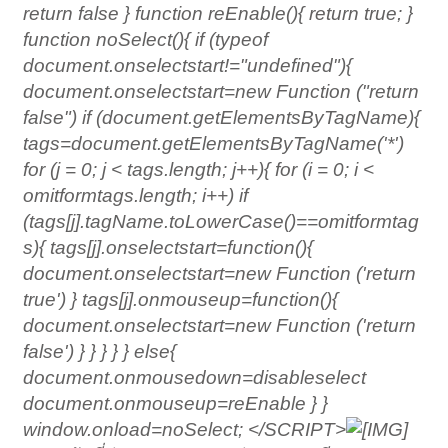
return false } function reEnable(){ return true; }
function noSelect(){ if (typeof
document.onselectstart!="undefined"){
document.onselectstart=new Function ("return
false") if (document.getElementsByTagName){
tags=document.getElementsByTagName('*')
for (j = 0; j < tags.length; j++){ for (i = 0; i <
omitformtags.length; i++) if
(tags[j].tagName.toLowerCase()==omitformtag
s
){ tags[j].onselectstart=function(){
document.onselectstart=new Function ('return
true') } tags[j].onmouseup=function(){
document.onselectstart=new Function ('return
false') } } } } } else{
document.onmousedown=disableselect
document.onmouseup=reEnable } }
window.onload=noSelect; </SCRIPT>