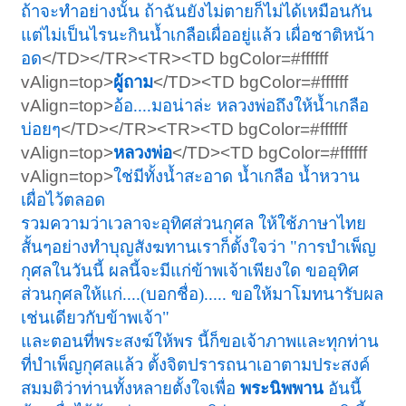
ถ้าจะทำอย่างนั้น ถ้าฉันยังไม่ตายก็ไม่ได้เหมือนกัน
แต่ไม่เป็นไรนะกินน้ำเกลือเผื่ออยู่แล้ว เผื่อชาติหน้า
อด
</TD></TR><TR><TD bgColor=#ffffff
vAlign=top>
ผู้ถาม
</TD><TD bgColor=#ffffff
vAlign=top>
อ้อ....มอน่าล่ะ หลวงพ่อถึงให้น้ำเกลือ
บ่อยๆ
</TD></TR><TR><TD bgColor=#ffffff
vAlign=top>
หลวงพ่อ
</TD><TD bgColor=#ffffff
vAlign=top>
ใช่มีทั้งน้ำสะอาด น้ำเกลือ น้ำหวาน
เผื่อไว้ตลอด
รวมความว่าเวลาจะอุทิศส่วนกุศล ให้ใช้ภาษาไทย
สั้นๆอย่างทำบุญสังฆทานเราก็ตั้งใจว่า
"การบำเพ็ญ
กุศลในวันนี้ ผลนี้จะมีแก่ข้าพเจ้าเพียงใด ขออุทิศ
ส่วนกุศลให้แก่....(บอกชื่อ)..... ขอให้มาโมทนารับผล
เช่นเดียวกับข้าพเจ้า"
และตอนที่พระสงฆ์ให้พร นี้ก็ขอเจ้าภาพและทุกท่าน
ที่บำเพ็ญกุศลแล้ว ตั้งจิตปรารถนาเอาตามประสงค์
สมมติว่าท่านทั้งหลายตั้งใจเพื่อ
พระนิพพาน
อันนี้