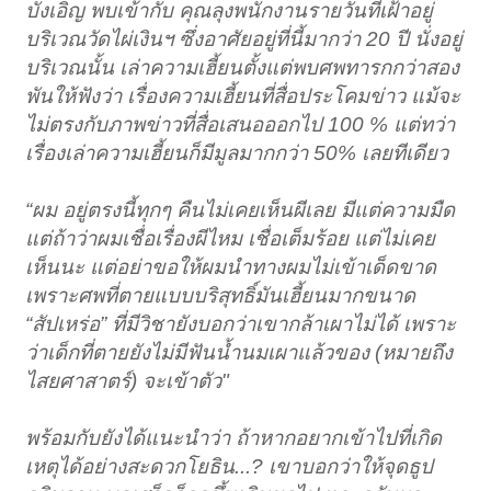
บังเอิญ พบเข้ากับ คุณลุงพนักงานรายวันที่เฝ้าอยู่
บริเวณวัดไผ่เงินฯ ซึ่งอาศัยอยู่ที่นี้มากว่า 20 ปี นั่งอยู่
บริเวณนั้น เล่าความเฮี้ยนตั้งแต่พบศพทารกกว่าสอง
พันให้ฟังว่า เรื่องความเฮี้ยนที่สื่อประโคมข่าว แม้จะ
ไม่ตรงกับภาพข่าวที่สื่อเสนอออกไป 100 % แต่ทว่า
เรื่องเล่าความเฮี้ยนก็มีมูลมากกว่า 50% เลยทีเดียว
“ผม อยู่ตรงนี้ทุกๆ คืนไม่เคยเห็นผีเลย มีแต่ความมืด
แต่ถ้าว่าผมเชื่อเรื่องผีไหม เชื่อเต็มร้อย แต่ไม่เคย
เห็นนะ แต่อย่าขอให้ผมนำทางผมไม่เข้าเด็ดขาด
เพราะศพที่ตายแบบบริสุทธิ์มันเฮี้ยนมากขนาด
“สัปเหร่อ” ที่มีวิชายังบอกว่าเขากล้าเผาไม่ได้ เพราะ
ว่าเด็กที่ตายยังไม่มีฟันน้ำนมเผาแล้วของ (หมายถึง
ไสยศาสาตร์) จะเข้าตัว"
พร้อมกับยังได้แนะนำว่า ถ้าหากอยากเข้าไปที่เกิด
เหตุได้อย่างสะดวกโยธิน...? เขาบอกว่าให้จุดธูป