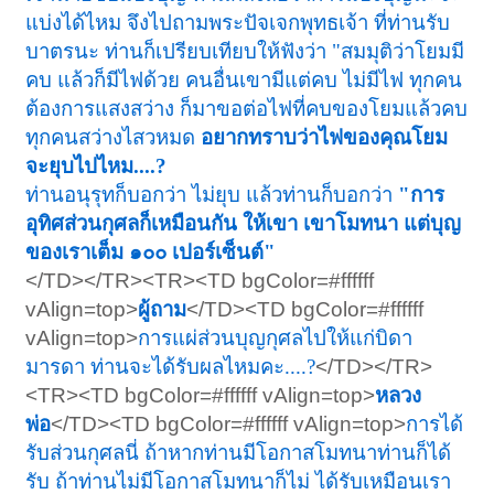
แบ่งได้ไหม จึงไปถามพระปัจเจกพุทธเจ้า ที่ท่านรับ
บาตรนะ ท่านก็เปรียบเทียบให้ฟังว่า
"สมมุติว่าโยมมี
คบ แล้วก็มีไฟด้วย คนอื่นเขามีแต่คบ ไม่มีไฟ ทุกคน
ต้องการแสงสว่าง ก็มาขอต่อไฟที่คบของโยมแล้วคบ
ทุกคนสว่างไสวหมด
อยากทราบว่าไฟของคุณโยม
จะยุบไปไหม....?
ท่านอนุรุทก็บอกว่า ไม่ยุบ แล้วท่านก็บอกว่า
"การ
อุทิศส่วนกุศลก็เหมือนกัน ให้เขา เขาโมทนา แต่บุญ
ของเราเต็ม ๑๐๐ เปอร์เซ็นต์"
</TD></TR><TR><TD bgColor=#ffffff
vAlign=top>
ผู้ถาม
</TD><TD bgColor=#ffffff
vAlign=top>
การแผ่ส่วนบุญกุศลไปให้แก่บิดา
มารดา ท่านจะได้รับผลไหมคะ....?
</TD></TR>
<TR><TD bgColor=#ffffff vAlign=top>
หลวง
พ่อ
</TD><TD bgColor=#ffffff vAlign=top>
การได้
รับส่วนกุศลนี่ ถ้าหากท่านมีโอกาสโมทนาท่านก็ได้
รับ ถ้าท่านไม่มีโอกาสโมทนาก็ไม่ ได้รับเหมือนเรา