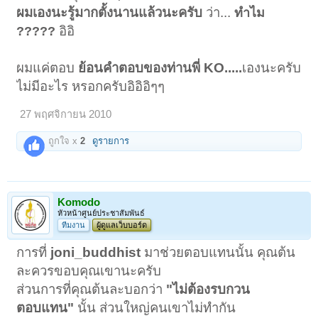
ไอ้คนใจผีเอาธาตุเอาขันธ์น้องเขาไปทำกุมารทอง
ผมเองนะรู้มากตั้งนานแล้วนะครับ
ว่า...
ทำไม
ครับจึงอยากให้เผา เพราะคนที่แนะนำวัดคู่แฝด
อิอิ
?????
เขาก็สร้างกุมารทอง เขาย่อมรู้ดีครับว่าซากทารก
เป็นของหายากและเป็นสิ่งที่จะทำให้กุมารแรง
ผมแค่ตอบ
ย้อนคำตอบของท่านพี่ KO.....
เองนะครับ
ครับ
ไม่มีอะไร หรอกครับอิอิอิๆๆ
27 พฤศจิกายน 2010
ถูกใจ x
2
ดูรายการ
Komodo
หัวหน้าศูนย์ประชาสัมพันธ์
ทีมงาน
ผู้ดูแลเว็บบอร์ด
การที่
joni_buddhist
มาช่วยตอบแทนนั้น คุณต้น
ละควรขอบคุณเขานะครับ
ส่วนการที่คุณต้นละบอกว่า
"ไม่ต้องรบกวน
ตอบแทน"
นั้น ส่วนใหญ่คนเขาไม่ทำกัน