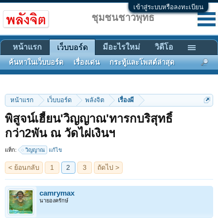
เข้าสู่ระบบหรือลงทะเบียน
ชุมชนชาวพุทธ
หน้าแรก
มีอะไรใหม่
วิดีโอ
เว็บบอร์ด
ค้นหาในเว็บบอร์ด
เรื่องเด่น
กระทู้และโพสต์ล่าสุด
หน้าแรก
เว็บบอร์ด
พลังจิต
เรื่องผี
พิสูจน์เฮี้ยน'วิญญาณ'ทารกบริสุทธิ์
< ย้อนกลับ
1
2
3
ถัดไป >
กว่า2พัน ณ วัดไผ่เงินฯ
แท็ก:
วิญญาณ
แก้ไข
camrymax
นายองครักษ์