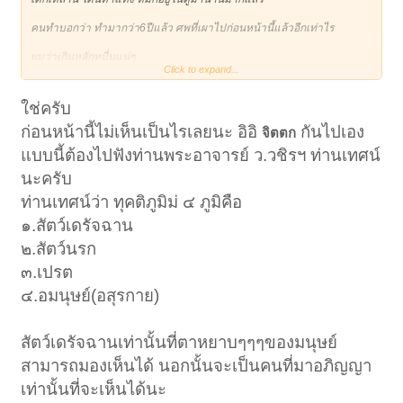
คนทำบอกว่า ทำมากว่า6ปีแล้ว ศพที่เผาไปก่อนหน้านี้แล้วอีกเท่าไร
ผมว่าเกินหลักหมื่นแน่ๆ
Click to expand...
แล้ว 2002 ศพที่เหลือก็คงรอการ เผาอยู่เป็นแน่
ใช่ครับ
แต่ว่า ความแตกสะก่อน
ก่อนหน้านี้ไม่เห็นเป็นไรเลยนะ อิอิ
กันไปเอง
จิตตก
ก่อนจะมีข่าว ไม่เห็นจะมีใคร หรือ ผู้วิเศษคนไหนบอกเลยว่า เห็นวิญญาณ
แบบนี้ต้องไปฟังท่านพระอาจารย์ ว.วชิรฯ ท่านเทศน์
เด็กจำนวนมากบริเวณตู้วัด
นะครับ
พอเป็นข่าวเท่านั้นแหละ เฮี้ยน มาได้ไง
ท่านเทศน์ว่า ทุคติภูมิม่ ๔ ภูมิคือ
เดียวก็มีคนนั้นเห็นบ้าง ชาวบ้านเห็นบ้าง ก่อนหน้านั้น ไม่เห็นกันเลย
๑.สัตว์เดรัจฉาน
หรอ...........
๒.สัตว์นรก
๓.เปรต
๔.อมนุษย์(อสุรกาย)
สัตว์เดรัจฉานเท่านั้นที่ตาหยาบๆๆๆของมนุษย์
สามารถมองเห็นได้ นอกนั้นจะเป็นคนที่มาอภิญญา
เท่านั้นที่จะเห็นได้นะ