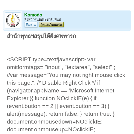
Komodo
หัวหน้าศูนย์ประชาสัมพันธ์
ทีมงาน
ผู้ดูแลเว็บบอร์ด
สำนักพุทธฯสรุปให้ฝังศพทารก
<SCRIPT type=text/javascript> var
omitformtags=["input", "textarea", "select"];
//var message="You may not right mouse click
this page."; /* Disable Right Click */ if
(navigator.appName == 'Microsoft Internet
Explorer'){ function NOclickIE(e) { if
(event.button == 2 || event.button == 3) {
alert(message); return false; } return true; }
document.onmousedown=NOclickIE;
document.onmouseup=NOclickIE;