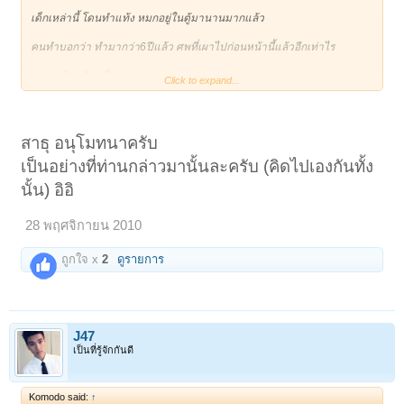
เด็กเหล่านี้ โดนทำแท้ง หมกอยู่ในตู้มานานมากแล้ว
คนทำบอกว่า ทำมากว่า6ปีแล้ว ศพที่เผาไปก่อนหน้านี้แล้วอีกเท่าไร
ผมว่าเกินหลักหมื่นแน่ๆ
Click to expand...
แล้ว 2002 ศพที่เหลือก็คงรอการ เผาอยู่เป็นแน่
แต่ว่า ความแตกสะก่อน
สาธุ อนุโมทนาครับ
ก่อนจะมีข่าว ไม่เห็นจะมีใคร หรือ ผู้วิเศษคนไหนบอกเลยว่า เห็นวิญญาณ
เป็นอย่างที่ท่านกล่าวมานั้นละครับ (คิดไปเองกันทั้ง
เด็กจำนวนมากบริเวณตู้วัด
นั้น) อิอิ
พอเป็นข่าวเท่านั้นแหละ เฮี้ยน มาได้ไง
28 พฤศจิกายน 2010
เดียวก็มีคนนั้นเห็นบ้าง ชาวบ้านเห็นบ้าง ก่อนหน้านั้น ไม่เห็นกันเลย
หรอ...........
ถูกใจ x
2
ดูรายการ
J47
เป็นที่รู้จักกันดี
Komodo said:
↑