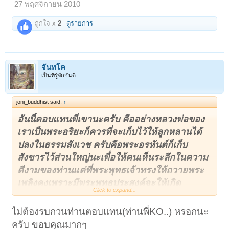
27 พฤศจิกายน 2010
ถูกใจ x
2
ดูรายการ
จันทโค
เป็นที่รู้จักกันดี
joni_buddhist said:
↑
อันนี้ตอบแทนพี่เขานะครับ คืออย่างหลวงพ่อของ
เราเป็นพระอริยะก็ควรที่จะเก็บไว้ให้ลูกหลานได้
ปลงในธรรมสังเวช ครับคือพระอรหันต์ก็เก็บ
สังขารไว้ส่วนใหญ่นะเพื่อให้คนเห็นระลึกในความ
ดีงามของท่านแต่ที่พระพุทธเจ้าทรงให้ถวายพระ
เพลิงคงเพราะมีพระพุทธประสงค์จะให้เกิด
Click to expand...
พระบรมสารีริกธาตุที่ได้โปรดเวไนยสัตว์ทั้งหลาย
มากกว่า
ส่วนกรณีน้องๆๆทารกนั้นผมไม่เห็นด้วยที่
ไม่ต้องรบกวนท่านตอบแทน(ท่านพี่KO..) หรอกนะ
จะฝังเพราะปัญหาต่างๆจะตามมาแม้กระทั่งปัญหา
ครับ ขอบคุณมากๆ