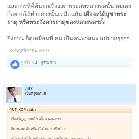
และการที่พี่ต้นยกเรื่องเผาพระศพหลวงพ่อนั้น ผมเอง
ก็อยากให้ทำอย่างนั้นเหมือนกัน
เผื่อจะได้บูชาพระ
ธาตุ หรือพระอังคารธาตุของหลวงพ่อฯ
มั้ง
ยิ่งอ่าน ก็ดูเหมือนพี่ คม เป็นคนพาลนะ แย่มากๆๆๆๆ
28 พฤศจิกายน 2010
ถูกใจ x
1
ดูรายการ
J47
เป็นที่รู้จักกันดี
YUT_KOP said:
↑
เรื่องวิญญาณเด็ก เฮี้ยน นะผมว่า
จิตคนนะ ดัดจริต กันไปเองหรือป่าว
เด็กเหล่านี้ โดนทำแท้ง หมกอยู่ในตู้มานานมากแล้ว