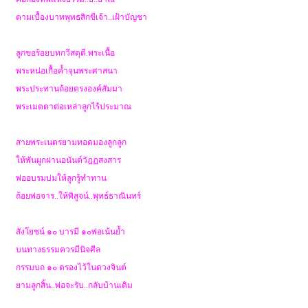
ตามเบื้องบาทพุทธสิกขีเจ้า..เฝ้าบัญชา
ลูกขอร้อยบทกวีสดุดี.พระเนื้อ
พระหน่อเกื้อค้ำจุนพระศาสนา
พระประทานถ้อยตรงองค์สัมมา
พระเมตตาต่อเหล่าลูกไร้ประมาณ
สายพระเนตรยามทอดมองลูกลูก
ให้พันผูกผ่านอนันต์วัฎฏสงสาร
พ่ออบรมบ่มให้ลูกรู้ทำทาน
ถ้อยพ่อจาร..ให้พิสูจน์..พุทธ์ธาณินทร์
สังโยชน์ ๑๐ บารมี ๑๐พ่อเน้นย้ำ
บนทางธรรมควรมีนิจศีล
กรรมบถ ๑๐ ตรองไว้ในดวงจินต์
ยามลูกสิ้น..พ่อจะรับ..กลับบ้านเดิม