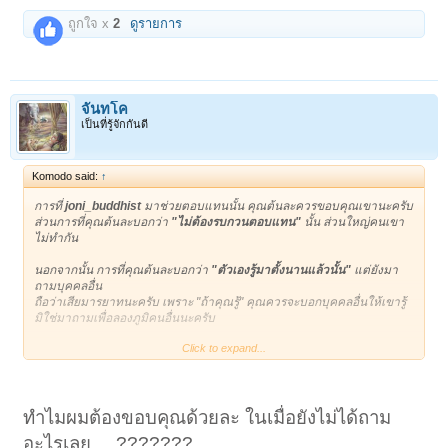
ถูกใจ x
2
ดูรายการ
จันทโค
เป็นที่รู้จักกันดี
Komodo said:
↑
การที่
joni_buddhist
มาช่วยตอบแทนนั้น คุณต้นละควรขอบคุณเขานะครับ
ส่วนการที่คุณต้นละบอกว่า
"ไม่ต้องรบกวนตอบแทน"
นั้น ส่วนใหญ่คนเขา
ไม่ทำกัน
นอกจากนั้น การที่คุณต้นละบอกว่า
"ตัวเองรู้มาตั้งนานแล้วนั้น"
แต่ยังมา
ถามบุคคลอื่น
ถือว่าเสียมารยาทนะครับ เพราะ "ถ้าคุณรู้" คุณควรจะบอกบุคคลอื่นให้เขารู้
มิใช่มาถามเพื่อลองภูมิคนอื่นนะครับ
Click to expand...
หากต้องการถามผม และไม่ต้องการให้คนอื่นมาตอบแทน
ให้คุณ PM ข้อความส่วนตัวมาหาผม ผมจะได้ตอบคุณคนเดียว
และคนอื่นจะได้ไม่ต้องมาช่วยตอบ
ทำไมผมต้องขอบคุณด้วยละ ในเมื่อยังไม่ได้ถาม
ดังนั้น จะโพสต์อะไร ต้องคิดเยอะ ๆ นะครับ โดยเฉพาะกระทู้ใด "เล่นได้"
และ กระทู้ใด "ไม่ควรเล่น" โดยเฉพาะคนไทยจะตระหนักดีว่า ในกระทู้ที่เกี่ยว
อะไรเลย.....???????
กับ "คนตาย" จะไม่โพสต์เล่นกัน