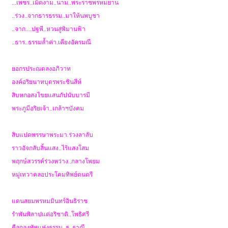
...เพชร..เม็ดงาม..นาม..พระราชพรหมยาน
..ร่วง..จากธารธรรม..มาให้นพบูชา
..จาก....ปฐพี..หวนสู่พิมานฟ้า
..ธาร..ธรรมล้ำค่า.เคียงอัครมณี
ยอกรประณตลงอภิวาท
องค์อริยนาทบุตรพระชินสีห์
สิบหกอสงไขยแสนกัปนับบารมี
พระภูมีอริยเจ้า..เกล้าฯบังคม
สิบแปดพรรษาพระมา.ร่วงลาลับ
ราวอัจกลับสิ้นแสง..ไร้แสงโสม
พฤกษ์สวรรค์ร่วงหว่าง..กลางโพยม
หมู่เทวาคลอประโคมทิพย์ดนตรี
แดนสยมพรหมมินทร์อินธิราช
รำพันพิลาปแด่อริชาติ..โพธิศรี
คือกองทัพแห่งธรรม..ธ..ธาณี