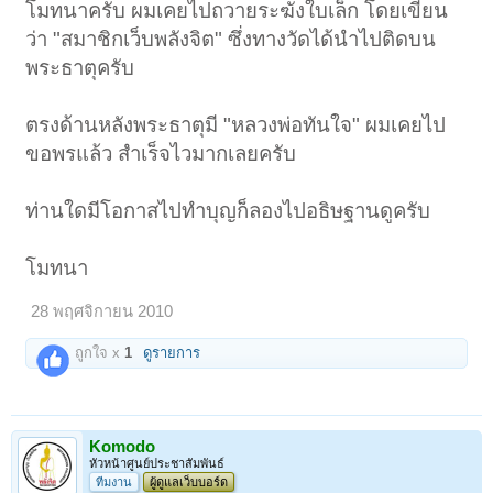
โมทนาครับ ผมเคยไปถวายระฆังใบเล็ก โดยเขียน
ว่า "สมาชิกเว็บพลังจิต" ซึ่งทางวัดได้นำไปติดบน
พระธาตุครับ
ตรงด้านหลังพระธาตุมี "หลวงพ่อทันใจ" ผมเคยไป
ขอพรแล้ว สำเร็จไวมากเลยครับ
ท่านใดมีโอกาสไปทำบุญก็ลองไปอธิษฐานดูครับ
โมทนา
28 พฤศจิกายน 2010
ถูกใจ x
1
ดูรายการ
Komodo
หัวหน้าศูนย์ประชาสัมพันธ์
ทีมงาน
ผู้ดูแลเว็บบอร์ด