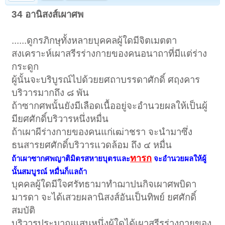
34 อานิสงส์เผาศพ
......ดูกรภิกษุทั้งหลายบุคคลผู้ใดมีจิตเมตตา
สงเคราะห์เผาสรีรร่างกายของคนอนาถาที่มีแต่ร่าง
กระดูก
ผู้นั้นจะบริบูรณ์ไปด้วยยศถาบรรดาศักดิ์ ศฤงคาร
บริวารมากถึง ๘ พัน
ถ้าซากศพนั้นยังมีเลือดเนื้ออยู่จะอำนวยผลให้เป็นผู้
มียศศักดิ์บริวารหนึ่งหมื่น
ถ้าเผาผีร่างกายของคนแก่เฒ่าชรา จะนำมาซึ่ง
ธนสารยศศักดิ์บริวารแวดล้อม ถึง ๔ หมื่น
ทารก
ถ้าเผาซากศพญาติมิตรสหายบุตรและ
จะอำนวยผลให้ผู้
นั้นสมบูรณ์ หมื่นก็แลถ้า
บุคคลผู้ใดมีใจศรัทธามาทำฌาปนกิจเผาศพบิดา
มารดา จะได้เสวยผลานิสงส์อันเป็นทิพย์ ยศศักดิ์
สมบัติ
บริวารประมาณแสนหนึ่งผู้ใดได้เผาสรีรร่างกายของ