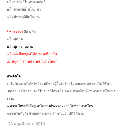
๑.ไม่ฆ่าสัตว์ไม่ทรมานสัตว์
๒.ไม่ลักทรัพย์ไม่โกงเขา
๓.ไม่ประพฤติผิดในกาม
* ทางวาจา
อีก ๔คือ
๑.ไม่พูดปด
๒.ไม่พูดหยาบคาย
๓.ไม่ส่อเสียดยุยงให้เขาแตกร้าวกัน
๔.ไม่พูดวาจาเหลวไหลไร้ประโยชน์
ทางจิตใจ
๑. ไม่คิดอยากได้ทรัพย์สมบัติของผู้อื่นใดโดยไม่ชอบธรรมถ้าเขาไม่ให้โดย
เมตตา เราไม่เอาและก็ไม่อยากได้พอใจเฉพาะทรัพย์สินที่เราหามาได้โดยชอบ
ธรรม
๒.ความโกรธยังมีอยู่แต่ไม่จองล้างจองผลาญไม่พยาบาทใคร
๓.ยอมรับนับถือคำสอนพระพุทธเจ้าตรงยอมปฏิบัติตาม
28 พฤศจิกายน 2010