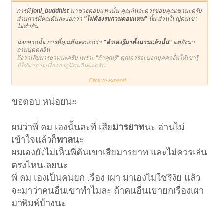
การที่
joni_buddhist
มาช่วยตอบแทนนั้น คุณต้นละควรขอบคุณเขานะครับ
ส่วนการที่คุณต้นละบอกว่า
"ไม่ต้องรบกวนตอบแทน"
นั้น ส่วนใหญ่คนเขา
ไม่ทำกัน
นอกจากนั้น การที่คุณต้นละบอกว่า
"ตัวเองรู้มาตั้งนานแล้วนั้น"
แต่ยังมา
ถามบุคคลอื่น
ถือว่าเสียมารยาทนะครับ เพราะ "ถ้าคุณรู้" คุณควรจะบอกบุคคลอื่นให้เขารู้
มิใช่มาถามเพื่อลองภูมิคนอื่นนะครับ
Click to expand...
หากต้องการถามผม และไม่ต้องการให้คนอื่นมาตอบแทน
ให้คุณ PM ข้อความส่วนตัวมาหาผม ผมจะได้ตอบคุณคนเดียว
และคนอื่นจะได้ไม่ต้องมาช่วยตอบ
ขอตอบ หน่อยนะ
ดังนั้น จะโพสต์อะไร ต้องคิดเยอะ ๆ นะครับ โดยเฉพาะกระทู้ใด "เล่นได้"
และ กระทู้ใด "ไม่ควรเล่น" โดยเฉพาะคนไทยจะตระหนักดีว่า ในกระทู้ที่เกี่ยว
ผมว่าพี่ คม เองนั้นละที่ เสีย
มารยาท
นะ อ่านไม่
กับ "คนตาย" จะไม่โพสต์เล่นกัน
เข้าใจแล้วก็
พาล
นะ
ที่ผมโพสต์เตือนคุณ เพราะผมปรารถนาดีต่อคุณครับ แต่ถ้าคุณเห็นเป็นอย่าง
ผมเองยังไม่เห็นพี่ต้นเขาเสียมารยาท และไม่ควรเล่น
อื่น
ผมก็กราบขอขมาและขออภัยมา ณ โอกาสนี้ครับ
ตรงไหนเลยนะ
โมทนา และกราบขออภัยสมาชิกท่านอื่นด้วยที่ต้องเสียเวลาอ่านครับ
พี่ คม เองเป็นคนยก เรื่อง เผา มาเองไม่ใช่รึงัย แล้ว
จะมาว่าคนอื่นเขาทำไมละ ถ้าคนอื่นเขายกเรื่องเผา
มาพิมพ์บ้างนะ