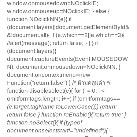
window.onmousedown=NOclickIE;
window.onmouseup=NOclickIE; } else {
function NOclickNN(e){ if
(document.layers||document.getElementById&
&!document.all){ if (e.which==2||e.which==3){
//alert(message); return false; } } } if
(document.layers){
document.captureEvents(Event.MOUSEDOW
N); document.onmousedown=NOclickNN; }
document.oncontextmenu=new
Function("return false") } /* ห้ามคลุมดำ */
function disableselect(e){ for (i = 0; i <
omitformtags.length; i++) if (omitformtags
==
(e.target.tagName.toLowerCase())) return;
return false } function reEnable(){ return true; }
function noSelect(){ if (typeof
document.onselectstart!="undefined"){