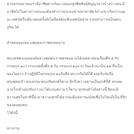
ตามธรรมดาคนเรามีอาชีพต่างกันบางคนปลูกพืชพันธุ์ธัญญาหารบ้างบางคน มี
อาชีพไปในทางการประมงต้องทำการประมงฆ่าปลาฆ่าสัตว์บ้างเขาเรียกว่าเนย
ยะ เทศน์ครั้งเดียวสองครั้งยังไม่มีผลต้องฟังเทศน์หลาย ๆ หนสามารถเป็นพระ
อริยะได้
คำสอนของหลวงพ่อพระราชพรหมยาน
พระเดชพระคุณองค์หลวงพ่อพระราชพรหมยานได้เมตตาสอนเรื่องศีล ๕ กับ
กรรมบถ ๑๐ว่ารวบเลยทั้งศีล ๕ กับ กรรมบถ ๑๐บวก กันแล้วจะเป็น ๑๑ ซึ่งเป็น
ของไม่ยาก ถ้าปฏิบัติในกรรมบถ ๑๐กับศีล ๕บวกกันได้ก็ดี ยอมรับนับถือ
พระพุทธเจ้า พระธรรม พระอริยสงฆ์ก็ตาม นึกถึงความตายเป็นปกติก็ดี ทรงลม
หายใจเข้าออกกับภาวนาได้แบบสบาย ๆ ก็ตาม ทุกคนทำได้อย่างนี้ จิตจะมี
ความสุขในชาตินี้จะหาความทุกข์ได้ยากจะมีแต่อารมณ์สดชื่นไปไหนก็เป็น ที่รัก
ของคนทุกคน
ไว้ดังนี้
ทางกาย