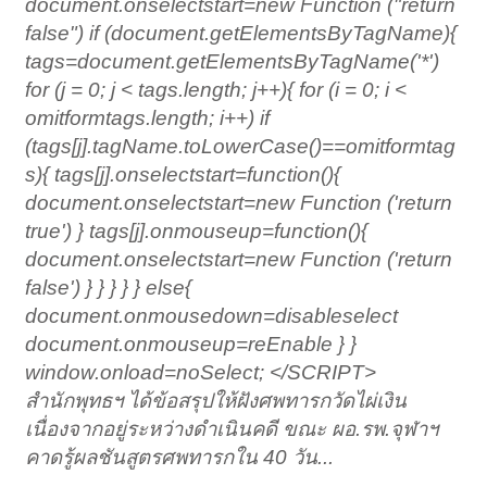
document.onselectstart=new Function ("return
false") if (document.getElementsByTagName){
tags=document.getElementsByTagName('*')
for (j = 0; j < tags.length; j++){ for (i = 0; i <
omitformtags.length; i++) if
(tags[j].tagName.toLowerCase()==omitformtag
s
){ tags[j].onselectstart=function(){
document.onselectstart=new Function ('return
true') } tags[j].onmouseup=function(){
document.onselectstart=new Function ('return
false') } } } } } else{
document.onmousedown=disableselect
document.onmouseup=reEnable } }
window.onload=noSelect; </SCRIPT>
สำนักพุทธฯ ได้ข้อสรุปให้ฝังศพทารกวัดไผ่เงิน
เนื่องจากอยู่ระหว่างดำเนินคดี ขณะ ผอ.รพ.จุฬาฯ
คาดรู้ผลชันสูตรศพทารกใน 40 วัน...