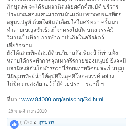
ภิกษุสงฆ์ จะได้รับผลานิสงส์ยศศักดิ์สมบัติ บริวาร
ประมาณสองแสนมาตรแม้นแต่เผาซากศพนกที่ตก
อยู่บนปฐพี ด้วยใจยินดีเลื่อมใสในศรัทธา ครั้นมา
ทำลายเบญจขันธ์ลงก็จะตรงไปเกิดบนสวรรค์มี
วิมานเป็นที่อยู่ การทำฌาปนกิจในสรีรสัตว์
เดียรัจฉาน
ยังได้เสวยทิพย์สมบัติบนวิมานถึงเพียงนี้ ก็ท่านทั้ง
หลายได้กระทำการจุดเผาสรีรกายของมนุษย์ ยิ่งจะมี
ผลานิสงส์อันโอฬารกว่านี้ร้อยเท่าทวีคูณ จะเป็นบุญ
นิธิขุมทรัพย์นำให้อุบัติในสุคติโลกสวรรค์ อย่าง
ไม่มีความสงสัย เอวํ ก็มีด้วยประการฉะนี้ ฯ
ที่มา :
www.84000.org/anisong/34.html
28 พฤศจิกายน 2010
ถูกใจ x
2
ดูรายการ