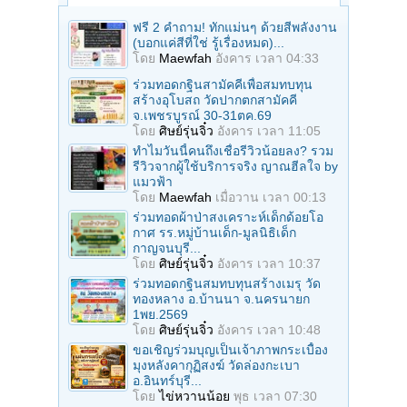
ฟรี 2 คำถาม! ทักแม่นๆ ด้วยสีพลังงาน
(บอกแค่สีที่ใช่ รู้เรื่องหมด)...
โดย
Maewfah
อังคาร เวลา 04:33
ร่วมทอดกฐินสามัคคีเพื่อสมทบทุน
สร้างอุโบสถ วัดปากตกสามัคคี
จ.เพชรบูรณ์ 30-31ตค.69
โดย
ศิษย์รุ่นจิ๋ว
อังคาร เวลา 11:05
ทำไมวันนี้คนถึงเชื่อรีวิวน้อยลง? รวม
รีวิวจากผู้ใช้บริการจริง ญาณฮีลใจ by
แมวฟ้า
โดย
Maewfah
เมื่อวาน เวลา 00:13
ร่วมทอดผ้าป่าสงเคราะห์เด็กด้อยโอ
กาศ รร.หมู่บ้านเด็ก-มูลนิธิเด็ก
กาญจนบุรี...
โดย
ศิษย์รุ่นจิ๋ว
อังคาร เวลา 10:37
ร่วมทอดกฐินสมทบทุนสร้างเมรุ วัด
ทองหลาง อ.บ้านนา จ.นครนายก
1พย.2569
โดย
ศิษย์รุ่นจิ๋ว
อังคาร เวลา 10:48
ขอเชิญร่วมบุญเป็นเจ้าภาพกระเบื้อง
มุงหลังคากุฏิสงฆ์ วัดล่องกะเบา
อ.อินทร์บุรี...
โดย
ไข่หวานน้อย
พุธ เวลา 07:30