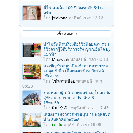
นี่ไช่ สมเด็จ 100 ปี วัดระฆัง รึป่าว
ครับ
โดย
joiekong
อาทิตย์ เวลา 12:13
เข้าชมมาก
ทำไมวันนี้คนถึงเชื่อรีวิวน้อยลง? รวม
รีวิวจากผู้ใช้บริการจริง ญาณฮีลใจ by
แมวฟ้า
โดย
Maewfah
พฤหัสบดี เวลา 00:13
ขอเชิญร่วมบุญเป็นเจ้าภาพถวายพระ
อุปคุต 9 นิ้ว เนื้อทองเหลือง วัดปงค์
เชียงราย
โดย
ไข่หวานน้อย
พฤหัสบดี เวลา
08:23
ร่วมทอดกฐินสมทบทุนสร้างอุโบสถ วัด
สุพีรอนวนาราม จ.ปราจีนบุรี
15พย.69
โดย
ศิษย์รุ่นจิ๋ว
พฤหัสบดี เวลา 17:45
เสียงธรรมจากวัดท่าขนุน วันพฤหัสบดี
ที่ ๖ สิงหาคม ๒๕๖๙
โดย
iamfu
พฤหัสบดี เวลา 18:06
ร่วมบุญถวายค่ารักษาและยา เพื่อสง