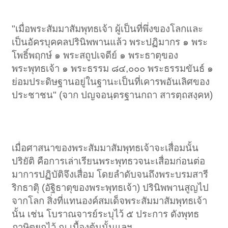
"เมื่อพระสัมมาสัมพุทธเจ้า ผู้เป็นที่พึ่งของโลกและ
เป็นอัครบุคคลปรินิพพานแล้ว พระปฏิมากร ๑ พระ
โพธิ์พฤกษ์ ๑ พระสถูปเจดีย์ ๑ พระธาตุของ
พระพุทธเจ้า ๑ พระธรรม ๘๔,๐๐๐ พระธรรมขันธ์ ๑
ย่อมประดิษฐานอยู่ในฐานะเป็นที่เคารพอันเลิศของ
ประชาชน" (จาก ปญจอนฺตรฐานกถา สารตฺถสงฺคห)​
เมื่อศาสนาของพระสัมมาสัมพุทธเจ้าจะเสื่อมนั้น
ปริยัติ คือการเล่าเรียนพระพุทธวจนะเสื่อมก่อนต่อ
มาการปฏิบัติจึงเสื่อม โดยลำดับจนถึงพระบรมสารี
ริกธาตุิ (อัฐิธาตุของพระพุทธเจ้า) ปรินิพพานสูญไป
จากโลก สิ่งที่แทนองค์สมเด็จพระสัมมาสัมพุทธเจ้า
นั้น เช่น โบราณจารย์ระบุไว้ ๕ ประการ ดังพุทธ
ภาษิตยกไว้ ณ เบื้องต้นนั้นแลฯ​