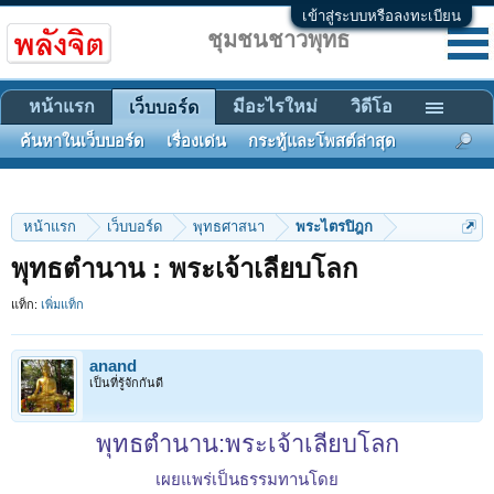
เข้าสู่ระบบหรือลงทะเบียน
ชุมชนชาวพุทธ
หน้าแรก
มีอะไรใหม่
วิดีโอ
เว็บบอร์ด
ค้นหาในเว็บบอร์ด
เรื่องเด่น
กระทู้และโพสต์ล่าสุด
หน้าแรก
เว็บบอร์ด
พุทธศาสนา
พระไตรปิฎก
พุทธตำนาน : พระเจ้าเลียบโลก
แท็ก:
เพิ่มแท็ก
anand
เป็นที่รู้จักกันดี
พุทธตำนาน:พระเจ้าเลียบโลก
เผยแพร่เป็นธรรมทานโดย