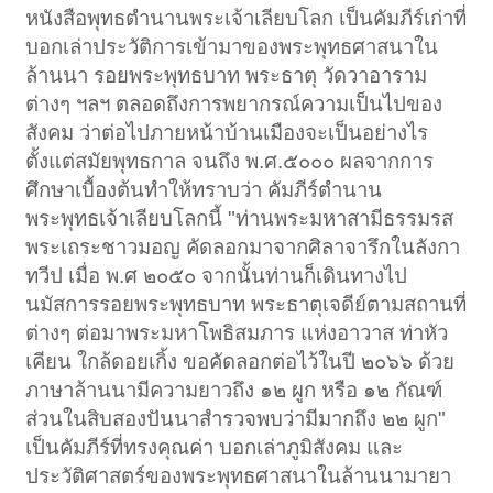
หนังสือพุทธตำนานพระเจ้าเลียบโลก เป็นคัมภีร์เก่าที่
บอกเล่าประวัติการเข้ามาของพระพุทธศาสนาใน
ล้านนา รอยพระพุทธบาท พระธาตุ วัดวาอาราม
ต่างๆ ฯลฯ ตลอดถึงการพยากรณ์ความเป็นไปของ
สังคม ว่าต่อไปภายหน้าบ้านเมืองจะเป็นอย่างไร
ตั้งแต่สมัยพุทธกาล จนถึง พ.ศ.๕๐๐๐ ผลจากการ
ศึกษาเบื้องต้นทำให้ทราบว่า คัมภีร์ตำนาน
พระพุทธเจ้าเลียบโลกนี้ "ท่านพระมหาสามีธรรมรส
พระเถระชาวมอญ คัดลอกมาจากศิลาจารึกในลังกา
ทวีป เมื่อ พ.ศ ๒๐๕๐ จากนั้นท่านก็เดินทางไป
นมัสการรอยพระพุทธบาท พระธาตุเจดีย์ตามสถานที่
ต่างๆ ต่อมาพระมหาโพธิสมภาร แห่งอาวาส ท่าหัว
เคียน ใกล้ดอยเกิ้ง ขอคัดลอกต่อไว้ในปี ๒๐๖๖ ด้วย
ภาษาล้านนามีความยาวถึง ๑๒ ผูก หรือ ๑๒ กัณฑ์
ส่วนในสิบสองปันนาสำรวจพบว่ามีมากถึง ๒๒ ผูก"
เป็นคัมภีร์ที่ทรงคุณค่า บอกเล่าภูมิสังคม และ
ประวัติศาสตร์ของพระพุทธศาสนาในล้านนามายา