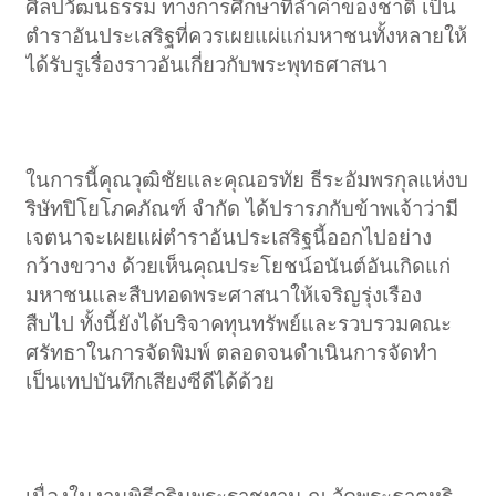
ศิลปวัฒนธรรม ทางการศึกษาที่ล้ำค่าของชาติ เป็น
ตำราอันประเสริฐที่ควรเผยแผ่แก่มหาชนทั้งหลายให้
ได้รับรูเรื่องราวอันเกี่ยวกับพระพุทธศาสนา​
ในการนี้คุณวุฒิชัยและคุณอรทัย ธีระอัมพรกุลแห่งบ
ริษัทปิโยโภคภัณฑ์ จำกัด ได้ปรารภกับข้าพเจ้าว่ามี
เจตนาจะเผยแผ่ตำราอันประเสริฐนี้ออกไปอย่าง
กว้างขวาง ด้วยเห็นคุณประโยชน์อนันต์อันเกิดแก่
มหาชนและสืบทอดพระศาสนาให้เจริญรุ่งเรือง
สืบไป ทั้งนี้ยังได้บริจาคทุนทรัพย์และรวบรวมคณะ
ศรัทธาในการจัดพิมพ์ ตลอดจนดำเนินการจัดทำ
เป็นเทปบันทึกเสียงซีดีได้ด้วย​