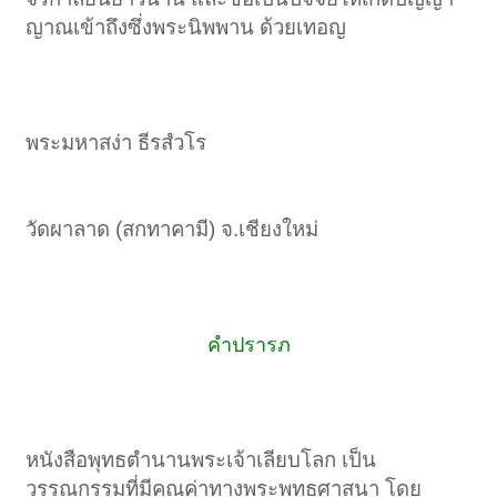
ญาณเข้าถึงซึ่งพระนิพพาน ด้วยเทอญ​
พระมหาสง่า ธีรสํวโร
วัดผาลาด (สกทาคามี) จ.เชียงใหม่​
คำปรารภ
หนังสือพุทธตำนานพระเจ้าเลียบโลก เป็น
วรรณกรรมที่มีคุณค่าทางพระพุทธศาสนา โดย