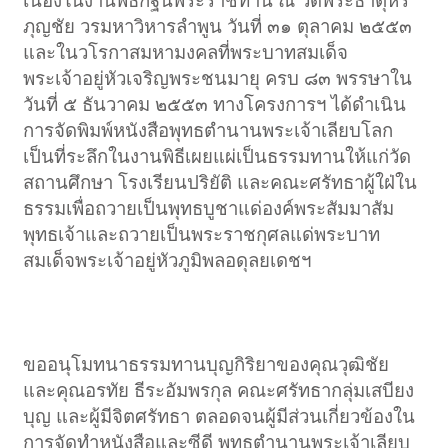
เนื่องในงานพิธีกฐินพระราชทาน ณ วัดพระธาตุหริ
ภุญชัย วรมหาวิหารลำพูน วันที่ ๓๑ ตุลาคม ๒๕๕๓
และในวโรกาสมหามงคลที่พระบาทสมเด็จ
พระเจ้าอยู่หัวเจริญพระชนมายุ ครบ ๘๓ พรรษาใน
วันที่ ๕ ธันวาคม ๒๕๕๓ ทางโครงการฯ ได้ดำเนิน
การจัดพิมพ์หนังสือพุทธตำนานพระเจ้าเลียบโลก
เป็นที่ระลึกในงานพิธีเผยแผ่เป็นธรรมทานให้แก่วัด
สถานศึกษา โรงเรียนปริยัติ และคณะศรัทธาผู้ใฝ่ใน
ธรรมเพื่อถวายเป็นพุทธบูชาแด่องค์พระสัมมาสัม
พุทธเจ้าและถวายเป็นพระราชกุศลแด่พระบาท
สมเด็จพระเจ้าอยู่หัวภูมิพลอดุลยเดชฯ​
ขออนุโมทนาธรรมทานบุญกิริยาของคุณวุฒิชัย
และคุณอรทัย ธีระอัมพรกุล คณะศรัทธากลุ่มเสบียง
บุญ และผู้มีจิตศรัทธา ตลอดจนผู้มีส่วนเกี่ยวข้องใน
การจัดทำหนังสือและซีดี พุทธตำนานพระเจ้าเลียบ