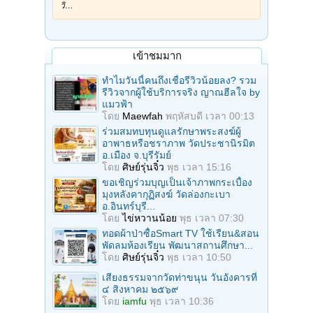
วิ…
เข้าชมมาก
ทำไมวันนี้คนถึงเชื่อรีวิวน้อยลง? รวม
รีวิวจากผู้ใช้บริการจริง ญาณฮีลใจ by
แมวฟ้า
โดย
Maewfah
พฤหัสบดี เวลา 00:13
ร่วมสมทบทุนดูแลรักษาพระสงฆ์ผู้
อาพาธหรือชราภาพ วัดประชานิรมิต
อ.เมือง จ.บุรีรัมย์
โดย
ศิษย์รุ่นจิ๋ว
พุธ เวลา 15:16
ขอเชิญร่วมบุญเป็นเจ้าภาพกระเบื้อง
มุงหลังคากุฏิสงฆ์ วัดล่องกะเบา
อ.อินทร์บุรี...
โดย
ไข่หวานน้อย
พุธ เวลา 07:30
ทอดผ้าป่าซื้อSmart TV ใช้เรียน&สอน
พัดลมห้องเรียน พัฒนาสถานศึกษา...
โดย
ศิษย์รุ่นจิ๋ว
พุธ เวลา 10:50
เสียงธรรมจากวัดท่าขนุน วันอังคารที่
๔ สิงหาคม ๒๕๖๙
โดย
iamfu
พุธ เวลา 10:36