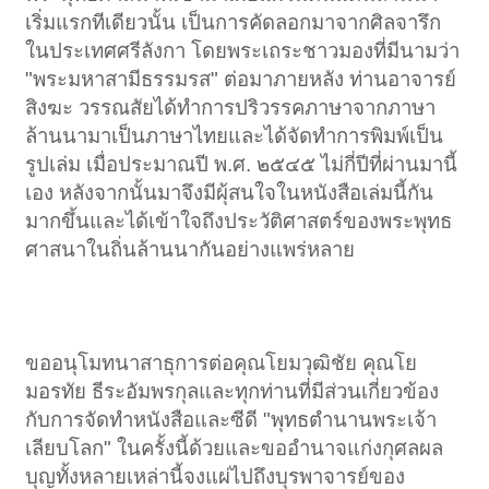
เริ่มแรกทีเดียวนั้น เป็นการคัดลอกมาจากศิลจารึก
ในประเทศศรีลังกา โดยพระเถระชาวมองที่มีนามว่า
"พระมหาสามีธรรมรส" ต่อมาภายหลัง ท่านอาจารย์
สิงฆะ วรรณสัยได้ทำการปริวรรคภาษาจากภาษา
ล้านนามาเป็นภาษาไทยและได้จัดทำการพิมพ์เป็น
รูปเล่ม เมื่อประมาณปี พ.ศ. ๒๕๔๕ ไม่กี่ปีที่ผ่านมานี้
เอง หลังจากนั้นมาจึงมีผุ้สนใจในหนังสือเล่มนี้กัน
มากขึ้นและได้เข้าใจถึงประวัติศาสตร์ของพระพุทธ
ศาสนาในถิ่นล้านนากันอย่างแพร่หลาย​
ขออนุโมทนาสาธุการต่อคุณโยมวุฒิชัย คุณโย
มอรทัย ธีระอัมพรกุลและทุกท่านที่มีส่วนเกี่ยวข้อง
กับการจัดทำหนังสือและซีดี "พุทธตำนานพระเจ้า
เลียบโลก" ในครั้งนี้ด้วยและขออำนาจแก่งกุศลผล
บุญทั้งหลายเหล่านี้จงแผ่ไปถึงบุรพาจารย์ของ