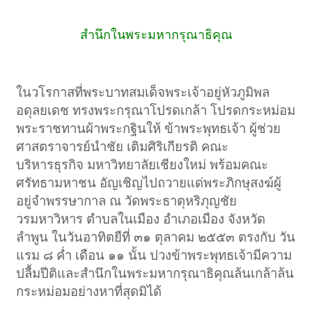
สำนึกในพระมหากรุณาธิคุณ
ในวโรกาสที่พระบาทสมเด็จพระเจ้าอยู่หัวภูมิพล
อดุลยเดช ทรงพระกรุณาโปรดเกล้า โปรดกระหม่อม
พระราชทานผ้าพระกฐินให้ ข้าพระพุทธเจ้า ผู้ช่วย
ศาสตราจารย์นำชัย เติมศิริเกียรติ คณะ
บริหารธุรกิจ มหาวิทยาลัยเชียงใหม่ พร้อมคณะ
ศรัทธามหาชน อัญเชิญไปถวายแด่พระภิกษุสงฆ์ผู้
อยู่จำพรรษากาล ณ วัดพระธาตุหริภุญชัย
วรมหาวิหาร ตำบลในเมือง อำเภอเมือง จังหวัด
ลำพูน ในวันอาทิตยืที่ ๓๑ ตุลาคม ๒๕๕๓ ตรงกับ วัน
แรม ๘ ค่ำ เดือน ๑๑ นั้น ปวงข้าพระพุทธเจ้ามีความ
ปลื้มปีติและสำนึกในพระมหากรุณาธิคุณล้นเกล้าล้น
กระหม่อมอย่างหาที่สุดมิได้​