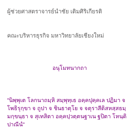
ผู้ช่วยศาสตราจารย์นำชัย เติมศิริเกียรติ
คณะบริหารธุรกิจ มหาวิทยาลัยเชียงใหม่​
อนุโมทนากถา
"นิพฺพุเต โลกนาถมฺหิ สมฺพุทฺเธ อคฺคปุคฺคเล ปฏิมา จ
โพธิรุกฺขา จ ถูปา จ ชินธาตุโย จ จตุราสีติสหสฺสธมฺ
มกฺขนฺธา จ สุเทสิตา อคฺคปฺวตฺตนฐาเน ฐปิตา โหนฺติ
ปาณีนํ"