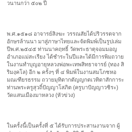
วนานกว่า ๕๐๒ ปี​
พ.ศ.๑๕๑๘ อาจารย์สิงฆะ วรรณสัยได้ปริวรรตจาก
อักษรล้านนา มาสู่ภาษาไทยและจัดพิมพ์เป็นรูปเล่ม
ปีพ.ศ.๒๕๔๕ ท่านนาคฤทธิ์ วัดพระธาตุจอมมอญ
อำเภอแม่สะเรียง ได้ชำระในปีและได้มีการพิมถวาย
ในงานทำบุญอายุหลวงพ่อพะเทพสิทธาจารย์ (ทอง สิ
ริมงฺคโล) อีก ๒ ครั้งๆ ที่ ๔ พิมพ์ในงานสมโภชหอ
มณเฑียรธรรม ถวายมุทิตากตัญญกตเวทิตาสักการะ
ท่านพระครูสุวถิ์ปัญญาโสภิต (ครูบาปัญญาวชิระ)
วัดแสนเมืองมาหลวง (หัวข่วง)​
ในครั้งนี้เป็นครั้งที่ ๕ ได้รับการประสานงานจาก ผู้