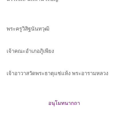
พระครูวิสิฐนันทวุฒิ
เจ้าคณะอำเภอภูิเพียง
เจ้าอาวาสวัดพระธาตุแช่แห้ง พระอารามหลวง​
อนุโมทนากถา