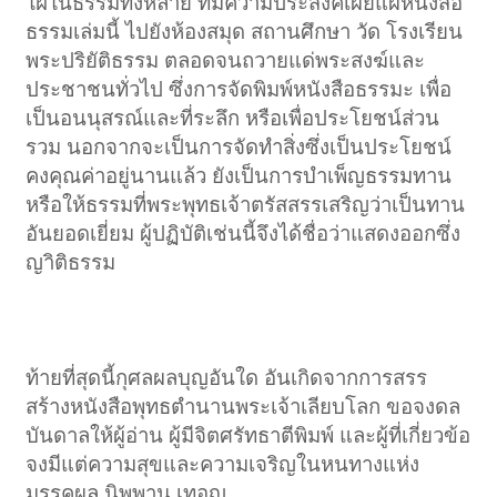
ใฝ่ในธรรมทั้งหลาย ที่มีความประสงค์เผยแผ่หนังสือ
ธรรมเล่มนี้ ไปยังห้องสมุด สถานศึกษา วัด โรงเรียน
พระปริยัติธรรม ตลอดจนถวายแด่พระสงฆ์และ
ประชาชนทั่วไป ซึ่งการจัดพิมพ์หนังสือธรรมะ เพื่อ
เป็นอนนุสรณ์และที่ระลึก หรือเพื่อประโยชน์ส่วน
รวม นอกจากจะเป็นการจัดทำสิ่งซึ่งเป็นประโยชน์
คงคุณค่าอยู่นานแล้ว ยังเป็นการบำเพ็ญธรรมทาน
หรือให้ธรรมที่พระพุทธเจ้าตรัสสรรเสริญว่าเป็นทาน
อันยอดเยี่ยม ผู้ปฏิบัติเช่นนี้จึงได้ชื่อว่าแสดงออกซึ่ง
ญาิติธรรม​
ท้ายที่สุดนี้กุศลผลบุญอันใด อันเกิดจากการสรร
สร้างหนังสือพุทธตำนานพระเจ้าเลียบโลก ขอจงดล
บันดาลให้ผู้อ่าน ผู้มีจิตศรัทธาตีพิมพ์ และผู้ที่เกี่ยวข้อ
จงมีแต่ความสุขและความเจริญในหนทางแห่ง
มรรคผล นิพพาน เทอญ​