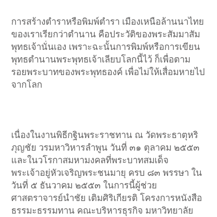
การสร้างตำราหรือพิมพ์ตำรา เมืองเหนือล้านนาไทย
ของเราเรียกว่าตำนาน คือประวัติของพระสัมมาสัม
พุทธเจ้านั่นเอง เพราะฉะนั้นการพิมพ์หรือการเขียน
พุทธตำนานพระพุทธเจ้าเลียบโลกนี้ไว้ ก็เพื่อตาม
รอยพระบาทของพระพุทธองค์ เพื่อไม่ให้เสื่อมหายไป
จากโลก​
เนื่องในงานพิธีกฐินพระราชทาน ณ วัดพระธาตุหริ
ภุญชัย วรมหาวิหารลำพูน วันที่ ๓๑ ตุลาคม ๒๕๕๓
และในวโรกาสมหามงคลที่พระบาทสมเด็จ
พระเจ้าอยู่หัวเจริญพระชนมายุ ครบ ๘๓ พรรษา ใน
วันที่ ๕ ธันวาคม ๒๕๕๓ ในการนี้ผู้ช่วย
ศาสตราจารย์นำชัย เติมศิริเกียรติ โครงการหนังสือ
ธรรมะธรรมทาน คณะบริหารธุรกิจ มหาวิทยาลัย