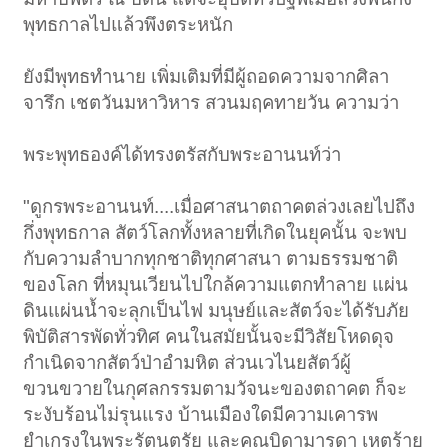
พุทธกาลไปแล้วพึงตระหนัก
ยังมีพุทธทำนาย เพิ่มเติมที่มีผู้ถอดความจากศิลา
จารึก เชตวันมหาวิหาร สวนมฤคทายวัน ความว่า
พระพุทธองค์ได้ทรงตรัสกับพระอานนท์ว่า
"ดูกรพระอานนท์....เมื่อศาสนาตถาคตล่วงเลยไปถึง
กึ่งพุทธกาล สัตว์โลกทั้งหลายที่เกิดในยุคนั้น จะพบ
กับความลำบากทุกชาติทุกศาสนา ตามธรรมชาติ
ของโลก ที่หมุนเวียนไปใกล้ความแตกทำลาย แผ่น
ดินแผ่นน้ำจะลุกเป็นไฟ มนุษย์และสัตว์จะได้รับภัย
พิบัติสารพัดทั่วทิศ คนในสมัยนั้นจะมีวิสัยโหดดุจ
กำเนิดจากสัตว์ป่าอำมหิต ส่วนเวไนยสัตว์ผู้
ขวนขวายในกุศลกรรมตามวัจนะของตถาคต ก็จะ
ระงับร้อนไม่รุนแรง บ้านเมืองใดมีความเคารพ
ยำเกรงในพระรัตนตรัย และคุณบิดามารดา เหตุร้าย