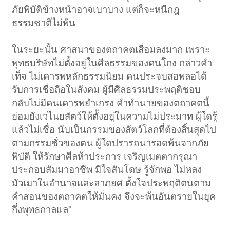
ภัยพิบัติข้างหน้าอาจเบาบาง แต่ก็จะหนีกฎ
ธรรมชาติไม่พ้น
ในระยะนั้น ศาสนาของตถาคตเสื่อมลงมาก เพราะ
พุทธบริษัทไม่ตั้งอยู่ในศีลธรรมของคนโกง กล่าวคำ
เท็จ ไม่เคารพหลักธรรมนิยม คนประจบสอพลอได้
รับการเชื่อถือในสังคม ผู้มีศีลธรรมประพฤติชอบ
กลับไม่มีคนเคารพยำเกรง คำทำนายของตถาคตนี้
ย่อมยังเวไนยสัตว์ให้ตั้งอยู่ในความไม่ประมาท ผู้ใดรู้
แล้วไม่เชื่อ นับเป็นกรรมของสัตว์โลกที่ต้องสิ้นสุดไป
ตามกรรมชั่วของตน ผู้ใดปรารถนารอดพ้นจากภัย
พิบัติ ให้รักษาศีลห้าประการ เจริญเมตตากรุณา
ประกอบสัมมาอาชีพ มีใจสันโดษ รู้จักพอ ไม่หลง
มัวเมาในอำนาจและลาภยศ ตั้งใจประพฤติตนตาม
คำสอนของตถาคตให้มั่นคง จึงจะพ้นอันตรายในยุค
กึ่งพุทธกาลแล"