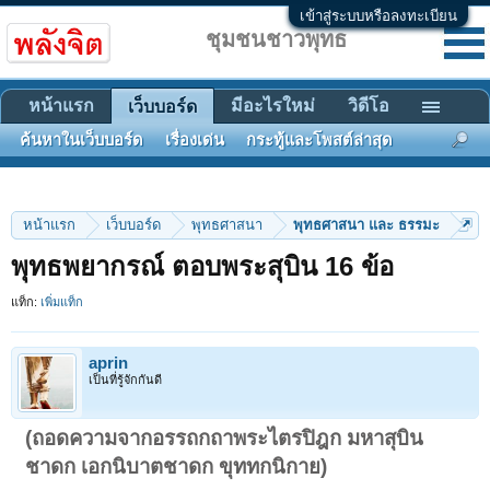
เข้าสู่ระบบหรือลงทะเบียน
ชุมชนชาวพุทธ
หน้าแรก
มีอะไรใหม่
วิดีโอ
เว็บบอร์ด
ค้นหาในเว็บบอร์ด
เรื่องเด่น
กระทู้และโพสต์ล่าสุด
หน้าแรก
เว็บบอร์ด
พุทธศาสนา
พุทธศาสนา และ ธรรมะ
พุทธพยากรณ์ ตอบพระสุบิน 16 ข้อ
แท็ก:
เพิ่มแท็ก
aprin
เป็นที่รู้จักกันดี
(ถอดความจากอรรถกถาพระไตรปิฎก มหาสุบิน
ชาดก เอกนิบาตชาดก ขุททกนิกาย)