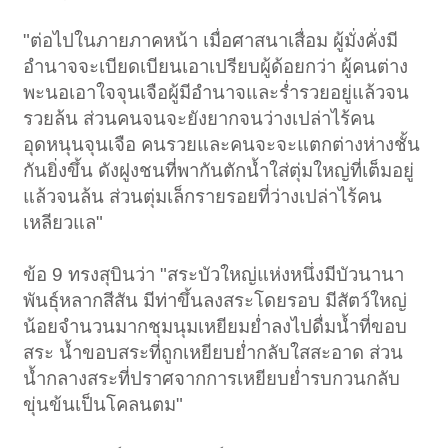
"ต่อไปในภายภาคหน้า เมื่อศาสนาเสื่อม ผู้มั่งคั่งมี
อำนาจจะเบียดเบียนเอาเปรียบผู้ด้อยกว่า ผู้คนต่าง
พะนอเอาใจจุนเจือผู้มีอำนาจและร่ำรวยอยู่แล้วจน
รวยล้น ส่วนคนจนจะยังยากจนว่างเปล่าไร้คน
อุดหนุนจุนเจือ คนรวยและคนจะจะแตกต่างห่างชั้น
กันยิ่งขึ้น ดังฝูงชนที่พากันตักน้ำใส่ตุ่มใหญ่ที่เต็มอยู่
แล้วจนล้น ส่วนตุ่มเล็กรายรอยที่ว่างเปล่าไร้คน
เหลียวแล"
ข้อ 9 ทรงสุบินว่า "สระบัวใหญ่แห่งหนึ่งมีบัวนานา
พันธุ์หลากสีสัน มีท่าขึ้นลงสระโดยรอบ มีสัตว์ใหญ่
น้อยจำนวนมากชุมนุมเหยียมย่ำลงไปดื่มน้ำที่ขอบ
สระ น้ำขอบสระที่ถูกเหยียบย่ำกลับใสสะอาด ส่วน
น้ำกลางสระที่ปราศจากการเหยียบย่ำรบกวนกลับ
ขุ่นข้นเป็นโคลนตม"