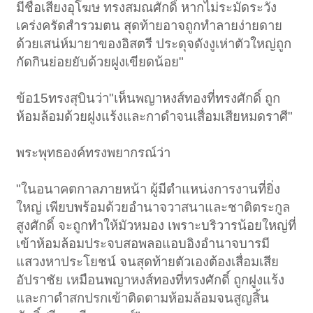
มีชื่อเสียงอุโฆษ ทรงสมณศักดิ์ หากไม่ระมัดระวัง
เคร่งครัดสำรวมตน สุดท้ายอาจถูกทำลายง่ายดาย
ด้วยเสน่ห์มายาของอิสตรี ประดุจดังงูเห่าตัวใหญ่ถูก
กัดกินย่อยยับด้วยฝูงเขียดน้อย"
ข้อ15ทรงสุบินว่า"เห็นพญาหงส์ทองที่ทรงศักดิ์ ถูก
ห้อมล้อมด้วยฝูงแร้งและกาดำจนเสื่อมเสียหมดราศี"
พระพุทธองค์ทรงพยากรณ์ว่า
"ในอนาคตกาลภายหน้า ผู้มีตำแหน่งการงานที่ยิ่ง
ใหญ่ เพียบพร้อมด้วยอำนาจวาสนาและชาติตระกูล
สูงศักดิ์ จะถูกทำให้มัวหมอง เพราะบริวารน้อยใหญ่ที่
เข้าห้อมล้อมประจบสอพลอแอบอิงอำนาจบารมี
แสวงหาประโยชน์ จนสุดท้ายตัวเองต้องเสื่อมเสีย
อัปราชัย เหมือนพญาหงส์ทองที่ทรงศักดิ์ ถูกฝูงแร้ง
และกาดำสกปรกเข้าติดตามห้อมล้อมจนสูญสิ้น