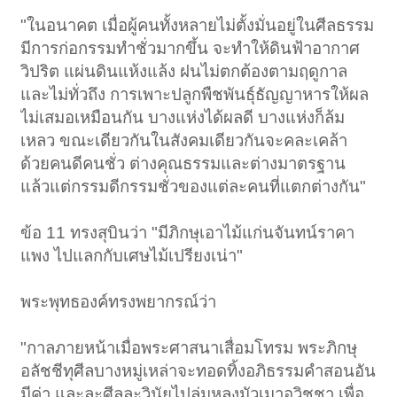
"ในอนาคต เมื่อผู้คนทั้งหลายไม่ตั้งมั่นอยู่ในศีลธรรม
มีการก่อกรรมทำชั่วมากขึ้น จะทำให้ดินฟ้าอากาศ
วิปริต แผ่นดินแห้งแล้ง ฝนไม่ตกต้องตามฤดูกาล
และไม่ทั่วถึง การเพาะปลูกพืชพันธุ์ธัญญาหารให้ผล
ไม่เสมอเหมือนกัน บางแห่งได้ผลดี บางแห่งก็ล้ม
เหลว ขณะเดียวกันในสังคมเดียวกันจะคละเคล้า
ด้วยคนดีคนชั่ว ต่างคุณธรรมและต่างมาตรฐาน
แล้วแต่กรรมดีกรรมชั่วของแต่ละคนที่แตกต่างกัน"
ข้อ 11 ทรงสุบินว่า "มีภิกษุเอาไม้แก่นจันทน์ราคา
แพง ไปแลกกับเศษไม้เปรียงเน่า"
พระพุทธองค์ทรงพยากรณ์ว่า
"กาลภายหน้าเมื่อพระศาสนาเสื่อมโทรม พระภิกษุ
อลัชชีทุศีลบางหมู่เหล่าจะทอดทิ้งอภิธรรมคำสอนอัน
มีค่า และละศีลละวินัยไปลุ่มหลงมัวเมาอวิชชา เพื่อ