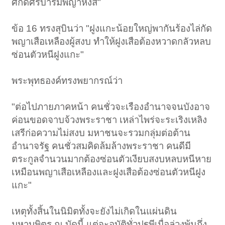
ศักดิ์ศรีบารมีพญาหงส์"
ข้อ 16 ทรงสุบินว่า "ฝูงแกะน้อยใหญ่พากันร้องไล่กัด
พญาเสือเหลืองผู้สงบ ทำให้ฝูงเสือต้องหวาดกลัวหลบ
ซ่อนตัวหนีฝูงแกะ"
พระพุทธองค์ทรงพยากรณ์ว่า
"ต่อไปภายภาคหน้า คนชั่วจะเรืองอำนาจจนบังอาจ
ค่อนขอดจาบจ้วงพระราชา เหล่าไพร่จะระเริงเหลิง
เสรีก่อความไม่สงบ มหาชนจะรวมกลุ่มต่อต้าน
อำนาจรัฐ คนชั่วสมคิดล้มล้างพระราชา คนดีมี
ตระกูลจำนวนมากต้องซ่อนตัวเงียบสงบหลบหนีหาย
เหมือนพญาเสือเหลืองและฝูงเสือต้องซ่อนตัวหนีฝูง
แกะ"
เหตุทั้งสิ้นในนิมิตทั้งจะยังไม่เกิดในแผ่นดิน
มหาบพิตร ณ บัดนี้ แต่จะอุบัติทั่วปฐพีเมื่อล่วงพ้นกึ่ง