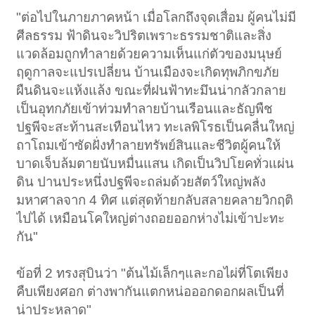
"ต่อไปในภายภาคหน้า เมื่อโลกถึงจุดเสื่อม ผู้คนไม่มี
ศีลธรรม ฟ้าดินจะวิปริตเพราะธรรมชาติและสิ่ง
แวดล้อมถูกทำลายด้วยความเห็นแก่ตัวของมนุษย์
ฤดูกาลจะแปรเปลี่ยน บ้านเมืองจะเกิดทุพภิกขภัย
ผืนดินจะแห้งแล้ง ขณะที่ฝนฟ้าทะมึนน่ากลัวกลาย
เป็นอุทกภัยเข้าท่วมทำลายบ้านเรือนและธัญพืช
ปฐพีจะสะท้านสะเทือนไหว ทะเลพิโรธเป็นคลื่นใหญ่
ถาโถมเข้าซัดฝั่งทำลายทรัพย์สินและชีวิตผู้คนให้
บาดเจ็บล้มตายนับหมื่นแสน เกิดเป็นวิปโยคทั่วแผ่น
ดิน ปานประหนึ่งปฐพีจะถล่มด้วยสัตว์ใหญ่พลัง
มหาศาลจาก 4 ทิศ แต่สุดท้ายกลับสลายคลายวิกฤติ
ไปได้ เหมือนโคใหญ่ต่างถอยออกห่างไม่เข้าปะทะ
กัน"
ข้อที่ 2 ทรงสุบินว่า "ต้นไม้เล็กๆและกอไผ่ที่โตเพียง
คืบเพียงศอก ต่างพากันแตกหน่อออกดอกผลเป็นที่
น่าประหลาด"