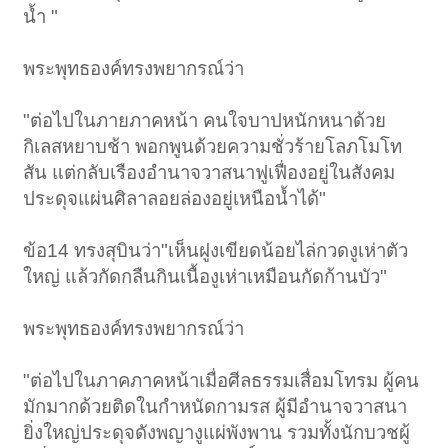
น้ำ "
พระพุทธองค์ทรงพยากรณ์ว่า
"ต่อไปในภายภาคหน้า คนใจบาปหนักหนาด้วย
กิเลสหยาบช้า พอกพูนด้วยความชั่วร้ายโลภโมโท
สัน แต่กลับเรืองอำนาจวาสนาฟูเฟื่องอยู่ในสังคม
ประดุจแผ่นศิลาลอยล่องอยู่เหนือน้ำได้"
ข้อ14 ทรงสุบินว่า"เห็นฝูงเขียดน้อยไล่กวดงูเห่าตัว
ใหญ่ แล้วกัดกลืนกินเนื้องูเห่าเหมือนกัดก้านบัว"
พระพุทธองค์ทรงพยากรณ์ว่า
"ต่อไปในภาคภาคหน้าเมื่อศีลธรรมเสื่อมโทรม ผู้คน
มักมากด้วยติดในกำหนัดกามรส ผู้มีอำนาจวาสนา
ยิ่งใหญ่ประดุจดังพญางูแผ่พังพาน รวมทั้งนักบวชผู้