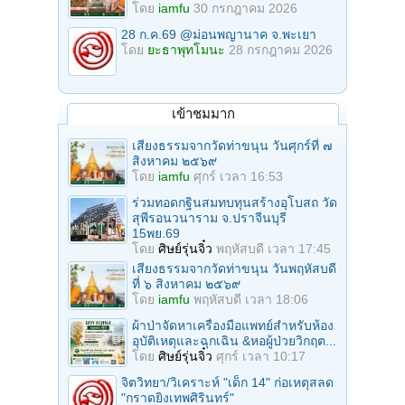
โดย
iamfu
30 กรกฎาคม 2026
28 ก.ค.69 @ม่อนพญานาค จ.พะเยา
โดย
ยะธาพุทโมนะ
28 กรกฎาคม 2026
เข้าชมมาก
เสียงธรรมจากวัดท่าขนุน วันศุกร์ที่ ๗
สิงหาคม ๒๕๖๙
โดย
iamfu
ศุกร์ เวลา 16:53
ร่วมทอดกฐินสมทบทุนสร้างอุโบสถ วัด
สุพีรอนวนาราม จ.ปราจีนบุรี
15พย.69
โดย
ศิษย์รุ่นจิ๋ว
พฤหัสบดี เวลา 17:45
เสียงธรรมจากวัดท่าขนุน วันพฤหัสบดี
ที่ ๖ สิงหาคม ๒๕๖๙
โดย
iamfu
พฤหัสบดี เวลา 18:06
ผ้าป่าจัดหาเครื่องมือแพทย์สำหรับห้อง
อุบัติเหตุและฉุกเฉิน &หอผู้ป่วยวิกฤต...
โดย
ศิษย์รุ่นจิ๋ว
ศุกร์ เวลา 10:17
จิตวิทยา/วิเคราะห์ "เด็ก 14" ก่อเหตุสลด
"กราดยิงเทพศิรินทร์"