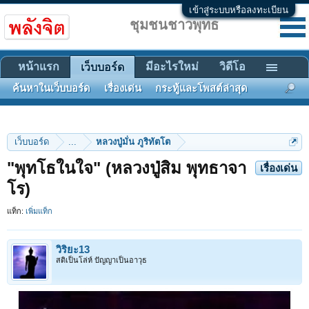
เข้าสู่ระบบหรือลงทะเบียน
ชุมชนชาวพุทธ
หน้าแรก
มีอะไรใหม่
วิดีโอ
เว็บบอร์ด
ค้นหาในเว็บบอร์ด
เรื่องเด่น
กระทู้และโพสต์ล่าสุด
เว็บบอร์ด
...
หลวงปู่มั่น ภูริทัตโต
"พุทโธในใจ" (หลวงปู่สิม พุทธาจา
เรื่องเด่น
โร)
แท็ก:
เพิ่มแท็ก
วิริยะ13
สติเป็นโล่ห์ ปัญญาเป็นอาวุธ