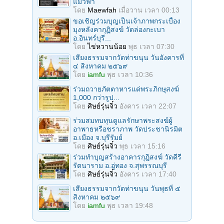
แมวฟ้า
โดย
Maewfah
เมื่อวาน เวลา 00:13
ขอเชิญร่วมบุญเป็นเจ้าภาพกระเบื้อง
มุงหลังคากุฏิสงฆ์ วัดล่องกะเบา
อ.อินทร์บุรี...
โดย
ไข่หวานน้อย
พุธ เวลา 07:30
เสียงธรรมจากวัดท่าขนุน วันอังคารที่
๔ สิงหาคม ๒๕๖๙
โดย
iamfu
พุธ เวลา 10:36
ร่วมถวายภัตตาหารแด่พระภิกษุสงฆ์
1,000 กว่ารูป...
โดย
ศิษย์รุ่นจิ๋ว
อังคาร เวลา 22:07
ร่วมสมทบทุนดูแลรักษาพระสงฆ์ผู้
อาพาธหรือชราภาพ วัดประชานิรมิต
อ.เมือง จ.บุรีรัมย์
โดย
ศิษย์รุ่นจิ๋ว
พุธ เวลา 15:16
ร่วมทำบุญสร้างอาคารกุฎิสงฆ์ วัดคีรี
รัตนาราม อ.อู่ทอง จ.สุพรรณบุรี
โดย
ศิษย์รุ่นจิ๋ว
อังคาร เวลา 17:40
เสียงธรรมจากวัดท่าขนุน วันพุธที่ ๕
สิงหาคม ๒๕๖๙
โดย
iamfu
พุธ เวลา 19:48