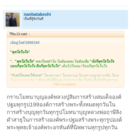
nanbatakeshi
เป็นที่รู้จักกันดี
วิริยะ13 said:
↑
เปิดดูไฟล์ 5898184
.
"พุทโธในใจ"
" ..
"พุทโธในใจ"
หลงใหลทำไม ไม่ต้องหลง ไม่ต้องลืม
"นั่งก็พุทโธในใจ
นอนก็พุทโธในใจ ยืนก็พุทโธในใจ"
เดินไปไหนมาไหนก็พุทโธในใจ
"กิเลสโลเลละให้หมด"
โลเลทางตา โลเลทางหู โลเลทางจมูกทางกลิ่น โลเล
ในอาหารการกิน
"เลิกละมันให้หมด กายวาจา จิต ใหมันเต็มไปด้วยความ
Click to expand...
หมั่นความขยันขันแข็ง"
ความสามารถอาจหาญ
ไม่ท้อแท้ อ่อนแอในหัวใจ
"เรียกว่าเป็นคนใจดีใจงาม ใจเฉลียวฉลาด
กราบโมทนาบุญองค์หลวงปู่สิมการสร้างสมเด็จองค์
สามารถอาจหาญ"
ไม่เป็นคนใจเน่า คนใจเน่าใจเหม็นไปอยู่ที่ไหนก็เน่าที่นั่น
ปฐมทุกรูป199องค์การสร้างพระทั้งหมดทุกวันใน
เหม็นที่นั่น .. "
การสร้างบุญทุกวันทุกรูปโมทนาบุญหลวงพ่อฤาษีลิง
"ความเพียร"
หลวงปู่สิม พุทธาจาโร
ดำสาธุในการสร้างองค์พระปฐมสร้างพระทุกรูปองค์
พระพุทธเจ้าองค์พระอรหันต์ที่นิพพานทุกรูปทุกวัน