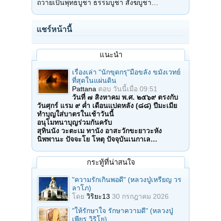
ถวายเป็นพุทธบูชา ธรรมบูชา สังฆบูชา…
แชร์หน้านี้
แนะนำ
เรื่องเล่า "นักขุดกรุ"มือขลัง ขมังเวทย์
ที่สุดในแผ่นดิน
Pattana
ตอบ
วันนี้เมื่อ 09:51
วันที่ ๗ สิงหาคม พ.ศ. ๒๕๖๙ ตรงกับ
วันศุกร์ แรม ๙ ค่ำ เดือนแปดหลัง (๘๘) ปีมะเมีย
ทำบุญใส่บาตรในเช้าวันนี้
อนุโมทนาบุญร่วมกันครับ
สุทินนัง วะตะเม ทานัง อาสะวักขะยาวะหัง
นิพพานะ ปัจจะโย โหตุ ปัจจุบันเนกาเล…
กระทู้ที่น่าสนใจ
"ความรักเกินพอดี" (หลวงปู่เหรียญ วร
ลาโภ)
โดย
วิริยะ13
30 กรกฎาคม 2026
"ให้รักษาใจ รักษาความดี" (หลวงปู่
เพียร วิริโย)