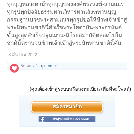
ทุกบุญหลวงตาม้าทุกบุญขององค์พระสงฆ์-สามเณร
ทุกรูปทุกปัจจัยธรรมทานวิหารทานสังฆทานบุญ
กรรมฐานบวชพระสามเณรทุกรูปขอให้ข้าพเจ้าเข้าสู่
พระนิพพานชาตินี้สำเร็จพระโสดาบัน-พระอรหันต์
ขั้นสูงสุดสำเร็จปฐมฌาน-นิโรธสมาบัติตลอดไปใน
ชาตินี้ตราบจนข้าพเจ้าเข้าสู่พระนิพพานชาตินี้คับ
8 มีนาคม 2022
รักเลย x
1
ดูรายการ
(คุณต้องเข้าสู่ระบบหรือลงทะเบียน เพื่อที่จะโพสต์)
สมัครสมาชิก
เข้าสู่ระบบด้วย Facebook