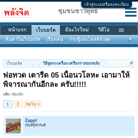
เข้าสู่ระบบหรือลงทะเบียน
ชุมชนชาวพุทธ
หน้าแรก
มีอะไรใหม่
วิดีโอ
เว็บบอร์ด
ค้นหาในเว็บบอร์ด
เรื่องเด่น
กระทู้และโพสต์ล่าสุด
เว็บบอร์ด
...
วิธีดูพระเครื่อง-เครื่องรางของขลัง
พ่อทวด เตารีด 05 เนื้อนวโลหะ เอามาให้
1
2
ถัดไป >
พิจารณากันอีกละ ครับ!!!!!
แท็ก:
เพิ่มแท็ก
Zapp!
เป็นที่รู้จักกันดี