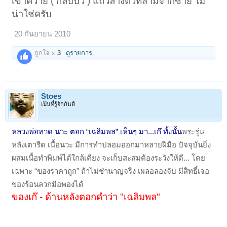
เขาควาย ( กลีบบัว ) แถวล่างตัวที่สามจากซ้าย ไม่
น่าใช่ครับ
20 กันยายน 2010
ถูกใจ x
3
ดูรายการ
Stoes
เป็นที่รู้จักกันดี
หลวงพ่อทวด นวะ ตอก “เฉลิมพล”
เห็นๆ มา...เก๊ ทั้งนั้น
พระรุ่น
หลังเตารีด เนื้อนวะ มีการทำปลอมออกมาหลายฝีมือ ปัจจุบันยิ่ง
ผสมเนื้อทำพิมพ์ได้ใกล้เคียง จะเก็บสะสมต้องระวังให้ดี... โดย
เฉพาะ “ของราคาถูก” ถ้าไม่ชำนาญจริง เผลอลองจับ มีสิทธิ์เจอ
ของร้อนลวกมือพองได้
ของเก๊ - ด้านหลังตอกคำว่า "เฉลิมพล"