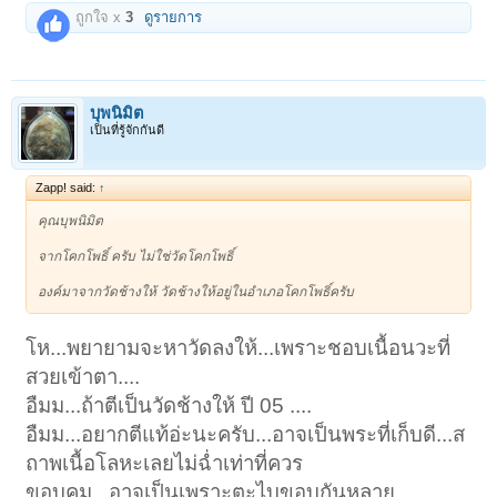
ถูกใจ x
3
ดูรายการ
บุพนิมิต
เป็นที่รู้จักกันดี
Zapp! said:
↑
คุณบุพนิมิต
จากโคกโพธิ์ ครับ ไม่ใช่วัดโคกโพธิ์
องค์มาจากวัดช้างให้ วัดช้างให้อยู่ในอำเภอโคกโพธิ์ครับ
โห...พยายามจะหาวัดลงให้...เพราะชอบเนื้อนวะที่
สวยเข้าตา....
อืมม...ถ้าตีเป็นวัดช้างให้ ปี 05 ....
อืมม...อยากตีแท้อ่ะนะครับ...อาจเป็นพระที่เก็บดี...ส
ถาพเนื้อโลหะเลยไม่ฉ่ำเท่าที่ควร
ขอบคม...อาจเป็นเพราะตะไบขอบกันหลาย