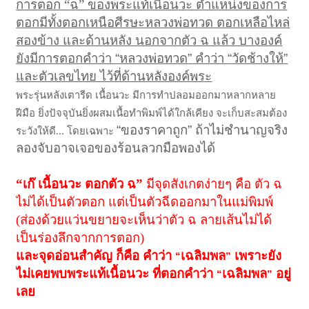
การตอก “ฉ” ของพระแท้เนื้อนวะ ตำแหน่งของการ
ตอกมีทั้งตอกเหนือศีรษะหลวงพ่อทวด ตอกเหลือไหล่
สองข้าง และด้านหลัง นอกจากตัว ฉ แล้ว บางองค์
ยังมีการตอกคำว่า
“
หลวงพ่อทวด
”
คำว่า
“
วัดช้างให้
”
และตัวเลขไทย ไว้ที่ด้านหลังองค์พระ
พระรุ่นหลังเตารีด เนื้อนวะ มีการทำปลอมออกมาหลากหลาย
ฝีมือ ยิ่งปัจจุบันยิ่งผสมเนื้อทำพิมพ์ได้ใกล้เคียง จะเก็บสะสมต้อง
“
ของราคาถูก
”
ถ้าไม่ชำนาญจริง
ระวังให้ดี... โดยเฉพาะ
ลองจับอาจเจอของร้อนลวกมือพองได้
“เก๊ เนื้อนวะ ตอกตัว ฉ”
มีจุดสังเกตง่ายๆ คือ ตัว ฉ
ไม่ได้เป็นตัวตอก แต่เป็นตัวฉีดออกมาในแม่พิมพ์
(ส่องด้วยแว่นขยายจะเห็นว่าตัว ฉ ลายเส้นไม่ได้
เป็นร่องลึกจากการตอก)
และจุดอ่อนสำคัญ ก็คือ คำว่า
เฉลิมพล
เพราะยัง
“
”
ไม่เคยพบพระแท้เนื้อนวะ ที่ตอกคำว่า
เฉลิมพล
อยู่
“
”
เลย