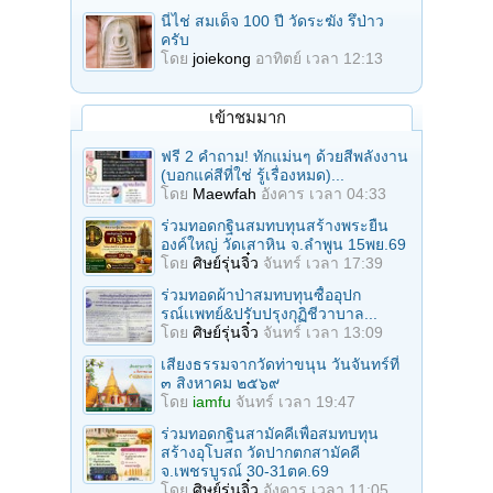
นี่ไช่ สมเด็จ 100 ปี วัดระฆัง รึป่าว
ครับ
โดย
joiekong
อาทิตย์ เวลา 12:13
เข้าชมมาก
ฟรี 2 คำถาม! ทักแม่นๆ ด้วยสีพลังงาน
(บอกแค่สีที่ใช่ รู้เรื่องหมด)...
โดย
Maewfah
อังคาร เวลา 04:33
ร่วมทอดกฐินสมทบทุนสร้างพระยืน
องค์ใหญ่ วัดเสาหิน จ.ลําพูน 15พย.69
โดย
ศิษย์รุ่นจิ๋ว
จันทร์ เวลา 17:39
ร่วมทอดผ้าป่าสมทบทุนซื้ออุปก
รณ์เเพทย์&ปรับปรุงกุฏิชีวาบาล...
โดย
ศิษย์รุ่นจิ๋ว
จันทร์ เวลา 13:09
เสียงธรรมจากวัดท่าขนุน วันจันทร์ที่
๓ สิงหาคม ๒๕๖๙
โดย
iamfu
จันทร์ เวลา 19:47
ร่วมทอดกฐินสามัคคีเพื่อสมทบทุน
สร้างอุโบสถ วัดปากตกสามัคคี
จ.เพชรบูรณ์ 30-31ตค.69
โดย
ศิษย์รุ่นจิ๋ว
อังคาร เวลา 11:05