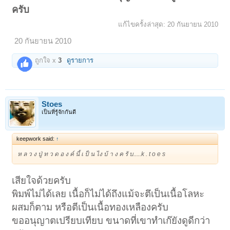
ครับ
แก้ไขครั้งล่าสุด:
20 กันยายน 2010
20 กันยายน 2010
ถูกใจ x
3
ดูรายการ
Stoes
เป็นที่รู้จักกันดี
keepwork said:
↑
ห ล ว ง ปู่ ท ว ด อ ง ค์ นี้ เ ป็ น ไง บ้ า ง ค รั บ.....k . t o e s
เสียใจด้วยครับ
พิมพ์ไม่ได้เลย เนื้อก็ไม่ได้ถึงแม้จะตึเป็นเนื้อโลหะ
ผสมก็ตาม หรือตีเป็นเนื้อทองเหลืองครับ
ขออนุญาตเปรียบเทียบ ขนาดที่เขาทำเก๊ยังดูดีกว่า