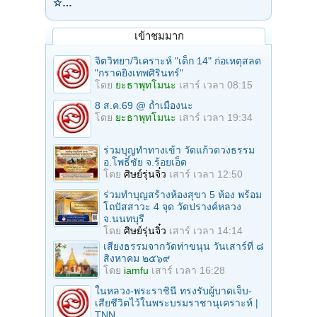
☆…
เข้าชมมาก
จิตวิทยา/วิเคราะห์ "เด็ก 14" ก่อเหตุสลด
"กราดยิงเทพศิรินทร์"
โดย
ยะธาพุทโมนะ
เสาร์ เวลา 08:15
8 ส.ค.69 @ ถ้ำเมืองนะ
โดย
ยะธาพุทโมนะ
เสาร์ เวลา 19:34
ร่วมบุญทําทางเข้า วัดแก้วดวงธรรม
อ.โพธิ์ชัย จ.ร้อยเอ็ด
โดย
ศิษย์รุ่นจิ๋ว
เสาร์ เวลา 12:50
ร่วมทําบุญสร้างห้องสุขา 5 ห้อง พร้อม
โถปัสสาวะ 4 จุด วัดปรางค์หลวง
จ.นนทบุรี
โดย
ศิษย์รุ่นจิ๋ว
เสาร์ เวลา 14:14
เสียงธรรมจากวัดท่าขนุน วันเสาร์ที่ ๘
สิงหาคม ๒๕๖๙
โดย
iamfu
เสาร์ เวลา 16:28
ในหลวง-พระราชินี ทรงรับผู้บาดเจ็บ-
เสียชีวิตไว้ในพระบรมราชานุเคราะห์ |
TNN...