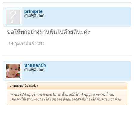
pr!mpr!e
เป็นที่รู้จักกันดี
ขอให้ทุกอย่างผ่านพ้นไปด้วยดีนะค่ะ
14 กุมภาพันธ์ 2011
นายดอกบัว
เป็นที่รู้จักกันดี
ฮกหลงขงเบ้ง said:
↑
พาพ่อไปทำบุญไหว้พระนะครับ รดน้ำมนต์ก็ได้ ทำบุญแล้วกรวดน้ำแผ่
เมตตาให้เขาซะ เขาจะได้ไปห่างๆ อีกอย่างกุศลที่ทำจะได้คุ้มครองเราด้วย