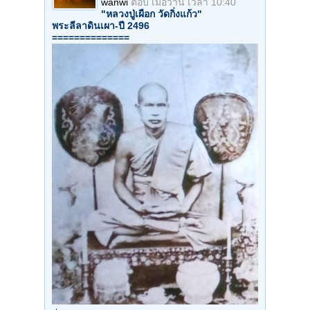
wanwi
ตอบ
เมื่อวาน เวลา 10:40
"หลวงปู่เผือก วัดกิ่งแก้ว"
พระลีลาดินเผา-ปี 2496
==============