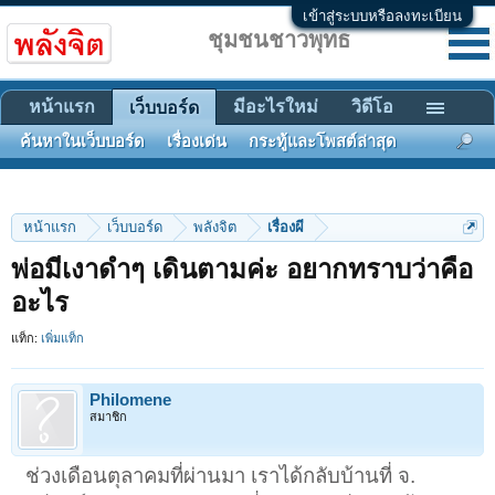
เข้าสู่ระบบหรือลงทะเบียน
ชุมชนชาวพุทธ
หน้าแรก
มีอะไรใหม่
วิดีโอ
เว็บบอร์ด
ค้นหาในเว็บบอร์ด
เรื่องเด่น
กระทู้และโพสต์ล่าสุด
หน้าแรก
เว็บบอร์ด
พลังจิต
เรื่องผี
พ่อมีเงาดำๆ เดินตามค่ะ อยากทราบว่าคือ
อะไร
แท็ก:
เพิ่มแท็ก
Philomene
สมาชิก
ช่วงเดือนตุลาคมที่ผ่านมา เราได้กลับบ้านที่ จ.