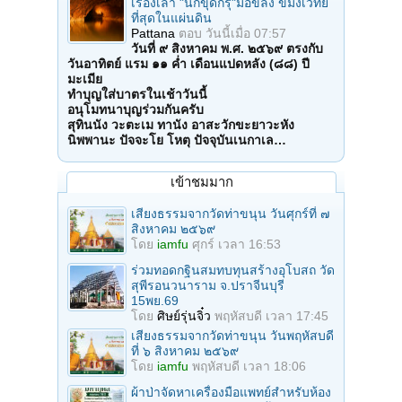
เรื่องเล่า "นักขุดกรุ"มือขลัง ขมังเวทย์
ที่สุดในแผ่นดิน
Pattana
ตอบ
วันนี้เมื่อ 07:57
วันที่ ๙ สิงหาคม พ.ศ. ๒๕๖๙ ตรงกับ
วันอาทิตย์ แรม ๑๑ ค่ำ เดือนแปดหลัง (๘๘) ปี
มะเมีย
ทำบุญใส่บาตรในเช้าวันนี้
อนุโมทนาบุญร่วมกันครับ
สุทินนัง วะตะเม ทานัง อาสะวักขะยาวะหัง
นิพพานะ ปัจจะโย โหตุ ปัจจุบันเนกาเล…
เข้าชมมาก
เสียงธรรมจากวัดท่าขนุน วันศุกร์ที่ ๗
สิงหาคม ๒๕๖๙
โดย
iamfu
ศุกร์ เวลา 16:53
ร่วมทอดกฐินสมทบทุนสร้างอุโบสถ วัด
สุพีรอนวนาราม จ.ปราจีนบุรี
15พย.69
โดย
ศิษย์รุ่นจิ๋ว
พฤหัสบดี เวลา 17:45
เสียงธรรมจากวัดท่าขนุน วันพฤหัสบดี
ที่ ๖ สิงหาคม ๒๕๖๙
โดย
iamfu
พฤหัสบดี เวลา 18:06
ผ้าป่าจัดหาเครื่องมือแพทย์สำหรับห้อง