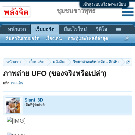
เข้าสู่ระบบหรือลงทะเบียน
ชุมชนชาวพุทธ
หน้าแรก
มีอะไรใหม่
วิดีโอ
เว็บบอร์ด
ค้นหาในเว็บบอร์ด
เรื่องเด่น
กระทู้และโพสต์ล่าสุด
หน้าแรก
เว็บบอร์ด
พลังจิต
วิทยาศาสตร์ทางจิต - ลึกลับ
ภาพถ่าย UFO (ของจริงหรือเปล่า)
แท็ก:
เพิ่มแท็ก
Siani_3D
เป็นที่รู้จักกันดี