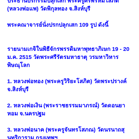
ประธานบริกรรมปลุกเสก พระครูศรีพรหมโสภิต
(หลวงพ่อแพ) วัดพิกุลทอง จ.สิงห์บุรี
พระคณาจารย์นั่งปรกปลุกเสก 109 รูป ดังนี้
รายนามเกจิในพิธีจักรพรรดิมหาพุทธาภิเษก 19 - 20
ม.ค. 2515 วัดพระศรีรัตรมหาธาตุ วรมหาวิหาร
พิษณุโลก
1. หลวงพ่อทอง (พระครูวิริยะโสภิต) วัดพระปรางค์
จ.สิงห์บุรี
2. หลวงพ่อเงิน (พระราชธรรมมาภรณ์) วัดดอนยา
หอม จ.นครปฐม
3. หลวงพ่อนาค (พระครูจันทรโสภณ) วัดนรนาถสุ
นทริการาม กรุงเทพฯ