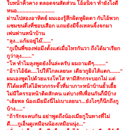
ใบหน้าคิ้วคาง ตลอดจนสัดส่วน โอ้อนิจา ทำยังไงดี
หนอ..........................
ผ่านไปสองอาทิตย์ ผมเองรู้สึกผิดหูผิดตา กับไอ้พวก
แซมขนติ่งที่ชอบเสือก แถมยังมีจิ้งเหลนจิ้งจกมา
เพ่นพ่านหน้าบ้าน
"ลุง...แก้มอยู่ไม๊......"
"กูเป็นพี่ของพ่อมึงตั้งแต่เมื่อไหรกันวา ถึงได้มาเรียก
กูว่าลุง......."
"โห ทำไมลุงพูดยังงั้นล่ะครับ ผมถามดีๆ........"
"อ้าวไอ้ฉัด....ไปให้ไกลเลยนะ เดียวกูยิงไส้แตก......."
ผมเองพูดไปด้วยแรงโทโส หามีสักกระบอกไม่ แต่
ก็ได้ผลที่ไล่ไอ้พวกกระจั๊วที่มาเกาะหน้าบ้านยั้วเยี้ย
ไม่มีใครรอหน้าติดสักคน แต่บางทีเพื่อนกันก็มีบ้าง
"เฮ้ยพล น้องเมียมึงนี่ไม่เบาเลยนา...ยังไงๆก็นึกถึงกู
บ้าง....."
"ถ้ารักจะคบกัน อย่าพูดถึงน้องเมียกูในทางที่ไม่
ดี.....กูเอ็นดูเหมือนน้องเหมือนนุ่ง..."