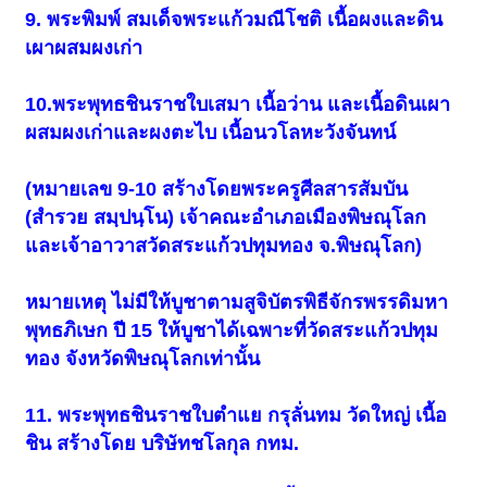
9. พระพิมพ์ สมเด็จพระแก้วมณีโชติ เนื้อผงและดิน
เผาผสมผงเก่า
10.พระพุทธชินราชใบเสมา เนื้อว่าน และเนื้อดินเผา
ผสมผงเก่าและผงตะไบ เนื้อนวโลหะวังจันทน์
(หมายเลข 9-10 สร้างโดยพระครูศีลสารสัมบัน
(สำรวย สมฺปนฺโน) เจ้าคณะอำเภอเมืองพิษณุโลก
และเจ้าอาวาสวัดสระแก้วปทุมทอง จ.พิษณุโลก)
หมายเหตุ ไม่มีให้บูชาตามสูจิบัตรพิธีจักรพรรดิมหา
พุทธภิเษก ปี 15 ให้บูชาได้เฉพาะที่วัดสระแก้วปทุม
ทอง จังหวัดพิษณุโลกเท่านั้น
11. พระพุทธชินราชใบตำแย กรุลั่นทม วัดใหญ่ เนื้อ
ชิน สร้างโดย บริษัทชโลกุล กทม.