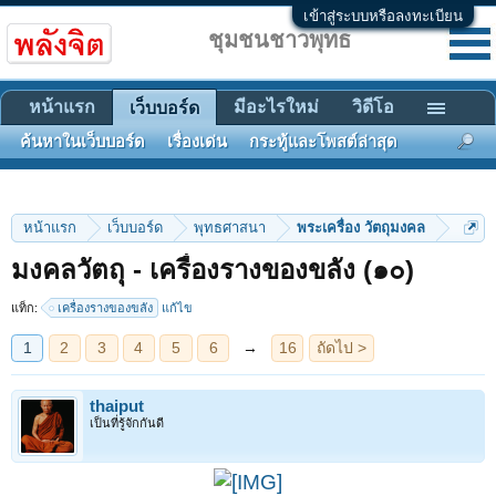
เข้าสู่ระบบหรือลงทะเบียน
ชุมชนชาวพุทธ
หน้าแรก
มีอะไรใหม่
วิดีโอ
เว็บบอร์ด
ค้นหาในเว็บบอร์ด
เรื่องเด่น
กระทู้และโพสต์ล่าสุด
หน้าแรก
เว็บบอร์ด
พุทธศาสนา
พระเครื่อง วัตถุมงคล
1
2
3
4
5
6
→
16
ถัดไป >
มงคลวัตถุ - เครื่องรางของขลัง (๑๐)
แท็ก:
เครื่องรางของขลัง
แก้ไข
thaiput
เป็นที่รู้จักกันดี