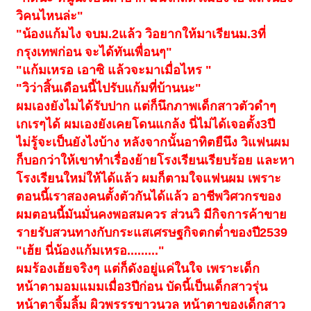
วิคนไหนล่ะ"
"น้องแก้มไง จบม.2แล้ว วิอยากให้มาเรียนม.3ที่
กรุงเทพก่อน จะได้ทันเพื่อนๆ"
"แก้มเหรอ เอาซิ แล้วจะมาเมื่อไหร "
"วิว่าสิ้นเดือนนี้ไปรับแก้มที่บ้านนะ"
ผมเองยังไมได้รับปาก แต่ก็นึกภาพเด็กสาวตัวดำๆ
เกเรๆได้ ผมเองยังเคยโดนแกล้ง นี่ไม่ได้เจอตั้ง3ปี
ไม่รู้จะเป็นยังไงบ้าง หลังจากนั้นอาทิตยืนึง วิแฟนผม
ก็บอกว่าให้เขาทำเรื่องย้ายโรงเรียนเรียบร้อย และหา
โรงเรียนใหม่ให้ได้แล้ว ผมก็ตามใจแฟนผม เพราะ
ตอนนี้เราสองคนตั้งตัวกันได้แล้ว อาชีพวิศวกรของ
ผมตอนนี้มันมั่นคงพอสมควร ส่วนวิ มีกิจการค้าขาย
รายรับสวนทางกับกระแสเศรษฐกิจตกต่ำของปี2539
"เฮ้ย นี่น้องแก้มเหรอ........."
ผมร้องเฮ้ยจริงๆ แต่ก็ดังอยู่แค่ในใจ เพราะเด็ก
หน้าตามอมแมมเมื่อ3ปีก่อน บัดนี้เป็นเด็กสาวรุ่น
หน้าตาจิ้มลิ้ม ผิวพรรรขาวนวล หน้าตาของเด็กสาว