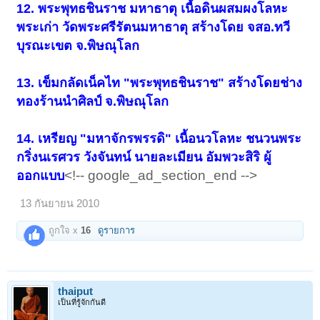
12. พระพุทธชินราช มหาธาตุ เนื้อดินผสมผงโลหะ
พระเก่า วัดพระศรีรัตนมหาธาตุ สร้างโดย จสอ.ทวี
บุรณะเขต จ.พิษณุโลก
13. เข็มกลัดเน็คไท "พระพุทธชินราช" สร้างโดยช่าง
ทองร้านนำศิลป์ จ.พิษณุโลก
14. เหรียญ "มหาจักรพรรดิ" เนื้อนวโลหะ ชนวนพระ
กริ่งนเรศวร วังจันทน์ นายละเมียน อัมพวะสิริ ผู้
<!-- google_ad_section_end -->
ออกแบบ
13 กันยายน 2010
ถูกใจ x
16
ดูรายการ
thaiput
เป็นที่รู้จักกันดี