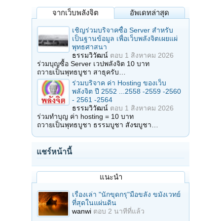
ส่งครับ)
จากเว็บพลังจิต
อัพเดทล่าสุด
คุณ อรรถพล ด่านศรีชาญชัย ธ.กรุงเทพ สาขา
เชิญร่วมบริจาคซื้อ Server สำหรับ
พิษณุโลก ออมทรัพย์ เลขที่ 263-520213-4
เป็นฐานข้อมูล เพื่อเว็บพลังจิตเผยแผ่
พุทธศาสนา
โทร.084-6245007
<!-- google_ad_section_end -->
ธรรมวิวัฒน์
ตอบ
1 สิงหาคม 2026
ร่วมบุญซื้อ Server เวปพลังจิต 10 บาท
ถวายเป็นพุทธบูชา สาธุครับ…
ร่วมบริจาค ค่า Hosting ของเว็บ
พลังจิต ปี 2552 ...2558 -2559 -2560
- 2561 -2564
ธรรมวิวัฒน์
ตอบ
1 สิงหาคม 2026
ร่วมทำบุญ ค่า hosting = 10 บาท
ถวายเป็นพุทธบูชา ธรรมบูชา สังฆบูชา…
แชร์หน้านี้
แนะนำ
เรื่องเล่า "นักขุดกรุ"มือขลัง ขมังเวทย์
ที่สุดในแผ่นดิน
wanwi
ตอบ
2 นาทีที่แล้ว