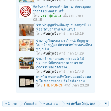
จิตวิทยา/วิเคราะห์ "เด็ก 14" ก่อเหตุสลด
"กราดยิงเทพศิรินทร์"
โดย
ยะธาพุทโมนะ
เมื่อวาน เวลา
08:15
ร่วมทําบุญสร้างห้องสุขาปลดทุกข์ 30
ห้อง วัดปราสาท จ.นนทบุรี
โดย
ศิษย์รุ่นจิ๋ว
ศุกร์ เวลา 15:19
ร่วมบุญกับพระอ.เอกลักษณ์ ปัญญาค
โม สร้างกุฏิสงฆ์ถวายวัดป่าเทสรังสีดง
พญาเย็น...
โดย
ศิษย์รุ่นจิ๋ว
ศุกร์ เวลา 14:29
ร่วมสร้างศาลาเอนกประสงค์ ใช้
ประกอบพิธีกรรมทางศาสนา จัด
กิจกรรมของวัดขวาง...
โดย
ศิษย์รุ่นจิ๋ว
ศุกร์ เวลา 17:48
แบ่งปัน พระสมเด็จใบสมอสมเด็จสมอ
9 ใบ หลวงพ่อกวย วัดโฆสิตาราม
โดย
THE PUNCH
ศุกร์ เวลา 23:28
หน้าแรก
เว็บบอร์ด
พุทธศาสนา
พระเครื่อง วัตถุมงคล