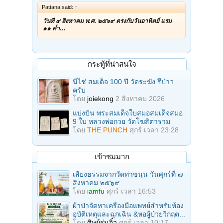
Pattana said:
↑
วันที่ ๙ สิงหาคม พ.ศ. ๒๕๖๙ ตรงกับวันอาทิตย์ แรม
๑๑ ค่ำ…
กระทู้ที่น่าสนใจ
นี่ไช่ สมเด็จ 100 ปี วัดระฆัง รึป่าว
ครับ
โดย
joiekong
2 สิงหาคม 2026
แบ่งปัน พระสมเด็จใบสมอสมเด็จสมอ
9 ใบ หลวงพ่อกวย วัดโฆสิตาราม
โดย
THE PUNCH
ศุกร์ เวลา 23:28
เข้าชมมาก
เสียงธรรมจากวัดท่าขนุน วันศุกร์ที่ ๗
สิงหาคม ๒๕๖๙
โดย
iamfu
ศุกร์ เวลา 16:53
ผ้าป่าจัดหาเครื่องมือแพทย์สำหรับห้อง
อุบัติเหตุและฉุกเฉิน &หอผู้ป่วยวิกฤต...
โดย
ศิษย์รุ่นจิ๋ว
ศุกร์ เวลา 10:17