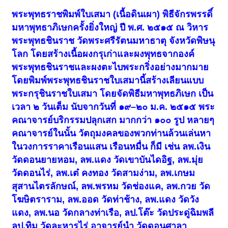
พระพุทธราชพิมพ์ใบเสมา (เนื้อดินเผา) พิธีจักรพรรดิ์
มหาพุทธาภิเษกครั้งยิ่งใหญ่ ปี พ.ศ. ๒๕๑๕ ณ วิหาร
พระพุทธชินราช วัดพระศรีรัตนมหาธาตุ จังหวัดพิษนุ
โลก โดยสร้างเนื้อผงกรุเก่าและผงพุทธจากองค์
พระพุทธชินราชและผงตะไบพระกริ่งอย่างมากมาย
โดยพิมพ์พระพุทธชินราชใบเสมานี้สร้างเลียนแบบ
พระกรุชินราชใบเสมา โดยจัดพิธีมหาพุทธภิเษก เป็น
เวลา ๒ วันเต็ม นับจากวันที่ ๑๙–๒๐ ม.ค. ๒๕๑๕ พระ
คณาจารย์บริกรรมปลุกเสก มากกว่า ๑๐๐ รูป หลายๆ
คณาจารย์ในนั้น วัตถุมงคลของพวกท่านล้วนเล่นหา
ในวงการราคาเรือนแสน เรือนหมื่น ก็มี เช่น ลพ.เงิน
วัดดอนยายหอม, ลพ.แดง วัดเขาบันไดอิฐ, ลพ.มุ่ย
วัดดอนไร่, ลพ.เต๋ คงทอง วัดสามง่าม, ลพ.เกษม
สุสานไตรลักษณ์, ลพ.พรหม วัดช่องแค, ลพ.กวย วัด
โฆษิตราราม, ลพ.ออด วัดท่าช้าง, ลพ.แดง วัดวัง
แดง, ลพ.นอ วัดกลางท่าเรือ, ลป.โต๊ะ วัดประดู่ฉิมพลี
ลป.ทิม วัดละหารไร่ อาจารย์นำ วัดดอนศาลา