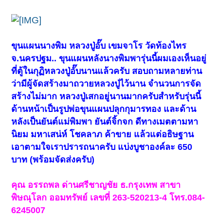
ขุนแผนนางพิม หลวงปู่อั๊บ เขมจาโร วัดท้องไทร
จ.นครปฐม.. ขุนแผนหลังนางพิมพารุ่นนี้ผมเองเห็นอยู่
ที่ตู้ในกุฏิหลวงปู่อั๊บนานแล้วครับ สอบถามหลายท่าน
ว่ามีผู้จัดสร้างมาถวายหลวงปู่ไว้นาน จำนวนการจัด
สร้างไม่มาก หลวงปู่เสกอยู่นานมากครับสำหรับรุ่นนี้
ด้านหน้าเป็นรูปพ่อขุนแผนปลุกกุมารทอง และด้าน
หลังเป็นยันต์แม่พิมพา ยันต์จิ้กจก ดีทางเมตตามหา
นิยม มหาเสน่ห์ โชคลาภ ค้าขาย แล้วแต่อธิษฐาน
เอาตามใจเราปรารถนาครับ แบ่งบูชาองค์ละ 650
บาท (พร้อมจัดส่งครับ)
คุณ อรรถพล ด่านศรีชาญชัย ธ.กรุงเทพ สาขา
พิษณุโลก ออมทรัพย์ เลขที่ 263-520213-4 โทร.084-
6245007