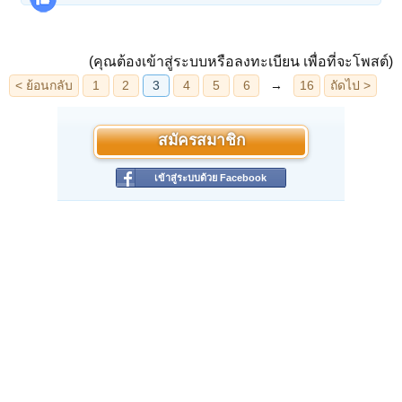
วัตถุมงคลของพวกท่านล้วนเล่นหาในวงการราคา
เรือนแสน เรือนหมื่น ก็มี เช่น ลพ.เงิน วัดดอนยาย
หอม, ลพ.แดง วัดเขาบันไดอิฐ, ลพ.มุ่ย วัดดอนไร่,
(คุณต้องเข้าสู่ระบบหรือลงทะเบียน เพื่อที่จะโพสต์)
ลพ.เต๋ คงทอง วัดสามง่าม, ลพ.เกษม สุสาน
ไตรลักษณ์, ลพ.พรหม วัดช่องแค, ลพ.กวย วัด
โฆษิตราราม, ลพ.ออด วัดท่าช้าง, ลพ.แดง วัดวัง
แดง, ลพ.นอ วัดกลางท่าเรือ, ลป.โต๊ะ วัดประดู่
สมัครสมาชิก
ฉิมพลี ลป.ทิม วัดละหารไร่ อาจารย์นำ วัดดอน
เข้าสู่ระบบด้วย Facebook
ศาลา ลพ.ขวัญ วัดบ้านไร่ เป็นต้น ในพิธีนี้กล่าวว่า
มีพระรูปหนึ่งมาจากเมืองชัยนาท มานั่งปรกเสร็จ
เป็นรูปสุดท้ายและเสกให้กระทั่งพิธีเริ่มจนเสร็จพิธี
เป็เวลา นานมาก นั่นคือหลวงพ่อกวย วัดโฆสิตา
รามนั่นเอง พระพุทธชินราชใบเสมานั้นนักสะสมฯ
ต่างยอมรับพิธีจักรพรรดิ์มหาพุทธภิเศกนี้ จัดได้ยิ่ง
ใหญ่ และ เป็นการยากมากๆ ที่จัดให้ได้เหมือนกับ
งานพุทธภิเษกในครั้งนั้น พระเนื้อพุทธชินราชใบ
เสมาเนื้อดินเผาผสมผงกรุและผงตะไบพระกริ่ง
สภาพคัดสวย แบ่งบูชาองค์ละ 650 บาท (พร้อมจัด