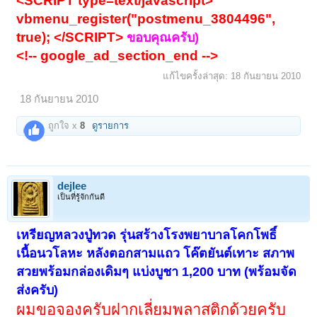
<SCRIPT type=text/javascript>
vbmenu_register("postmenu_3804496",
true); </SCRIPT>
ขอบคุณครับ)
<!-- google_ad_section_end -->
แก้ไขครั้งล่าสุด:
18 กันยายน 2010
18 กันยายน 2010
ถูกใจ x
8
ดูรายการ
dejlee
เป็นที่รู้จักกันดี
เหรียญหลวงปู่ทวด รุ่นสร้างโรงพยาบาลโคกโพธิ์
เนื้อนวโลหะ หลังตอกสามแถว โค๊ตยันต์เทาะ สภาพ
สวยพร้อมกล่องเดิมๆ แบ่งบูชา 1,200 บาท (พร้อมจัด
ส่งครับ)
ผมขอจองครับฝากเลี่ยมพลาสติกด้วยครับ