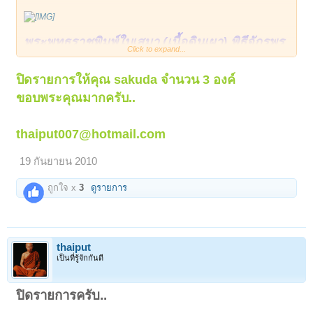
พระพุทธราชพิมพ์ใบเสมา (เนื้อดินเผา) พิธีจักรพร
Click to expand...
รดิ์มหาพุทธาภิเษกครั้งยิ่งใหญ่ ปี พ.ศ. ๒๕๑๕ ณ
วิหารพระพุทธชินราช วัดพระศรีรัตนมหาธาตุ
ปิดรายการให้คุณ
sakuda
จำนวน 3 องค์
จังหวัดพิษนุโลก โดยสร้างเนื้อผงกรุเก่าและผง
ขอบพระคุณมากครับ..
พุทธจากองค์พระพุทธชินราชและผงตะไบพระกริ่ง
อย่างมากมาย โดยพิมพ์พระพุทธชินราชใบเสมานี้
thaiput007@hotmail.com
สร้างเลียนแบบพระกรุชินราชใบเสมา โดยจัดพิธี
19 กันยายน 2010
มหาพุทธภิเษก เป็นเวลา ๒ วันเต็ม นับจากวันที่
๑๙–๒๐ ม.ค. ๒๕๑๕ พระคณาจารย์บริกรรมปลุก
ถูกใจ x
3
ดูรายการ
เสก มากกว่า ๑๐๐ รูป หลายๆ คณาจารย์ในนั้น
วัตถุมงคลของพวกท่านล้วนเล่นหาในวงการราคา
เรือนแสน เรือนหมื่น ก็มี เช่น ลพ.เงิน วัดดอนยาย
thaiput
หอม, ลพ.แดง วัดเขาบันไดอิฐ, ลพ.มุ่ย วัดดอนไร่,
เป็นที่รู้จักกันดี
ลพ.เต๋ คงทอง วัดสามง่าม, ลพ.เกษม สุสาน
ไตรลักษณ์, ลพ.พรหม วัดช่องแค, ลพ.กวย วัด
ปิดรายการครับ..
โฆษิตราราม, ลพ.ออด วัดท่าช้าง, ลพ.แดง วัดวัง