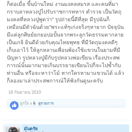
ก็ต่อเมื่อ ขึ้นบ้านใหม่ งานมงคลสมรส และคนที่มา
กราบลาหลวงปู่ไปรับราชการทหาร ตำรวจ เป็นวัตถุ
มงคลที่หลวงปู่พูดว่า" รูปถ่ายนี้ดีที่สุด มีรูปฉันก็
เหมือนมีตัวฉันด้วย"พระแท้ๆเก่งจริงๆหายาก ปัจจุบัน
มีแต่ลูกศิษย์ยกยอปอปั้นจากพระลูกวัดธรรมดากลาย
เป็นเกจิ ยินดีด้วยกับคุณไทยพุทธ ที่มีวัตถุมงคลดีๆ
เก็บเอาไว้ ให้ลูกหลานเพื่อนพ้องใช้แขวนในยามที่มี
ปัญหา รูปหลวงปู่มีกับรูปหลวงพ่อเขียน เรื่องประสพ
การณ์นั้นมากมายเกินบรรยายเขียนไปก็จะไปซ้ำกับ
ท่านอื่น หรือจะหาว่าโม้ หากใครหามาแขวนได้ แล้ว
ก็ลองมาเล่าประสพการณ์ให้ฟังกันดูนะครับ
18 กันยายน 2010
ถูกใจ x
6
ดูรายการ
มันตรัย