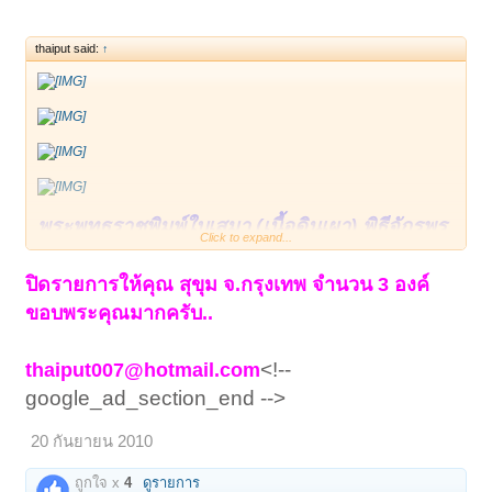
แดง, ลพ.นอ วัดกลางท่าเรือ, ลป.โต๊ะ วัดประดู่
ฉิมพลี ลป.ทิม วัดละหารไร่ อาจารย์นำ วัดดอน
thaiput said:
↑
ศาลา ลพ.ขวัญ วัดบ้านไร่ เป็นต้น ในพิธีนี้กล่าวว่า
มีพระรูปหนึ่งมาจากเมืองชัยนาท มานั่งปรกเสร็จ
เป็นรูปสุดท้ายและเสกให้กระทั่งพิธีเริ่มจนเสร็จพิธี
เป็เวลา นานมาก นั่นคือหลวงพ่อกวย วัดโฆสิตา
รามนั่นเอง พระพุทธชินราชใบเสมานั้นนักสะสมฯ
ต่างยอมรับพิธีจักรพรรดิ์มหาพุทธภิเศกนี้ จัดได้ยิ่ง
พระพุทธราชพิมพ์ใบเสมา (เนื้อดินเผา) พิธีจักรพร
ใหญ่ และ เป็นการยากมากๆ ที่จัดให้ได้เหมือนกับ
Click to expand...
รดิ์มหาพุทธาภิเษกครั้งยิ่งใหญ่ ปี พ.ศ. ๒๕๑๕ ณ
งานพุทธภิเษกในครั้งนั้น พระเนื้อพุทธชินราชใบ
วิหารพระพุทธชินราช วัดพระศรีรัตนมหาธาตุ
ปิดรายการให้คุณ สุขุม จ.กรุงเทพ
จำนวน 3 องค์
เสมาเนื้อดินเผาผสมผงกรุและผงตะไบพระกริ่ง
จังหวัดพิษนุโลก โดยสร้างเนื้อผงกรุเก่าและผง
ขอบพระคุณมากครับ..
สภาพคัดสวย แบ่งบูชาองค์ละ 650 บาท (พร้อมจัด
พุทธจากองค์พระพุทธชินราชและผงตะไบพระกริ่ง
ส่งครับ)
อย่างมากมาย โดยพิมพ์พระพุทธชินราชใบเสมานี้
<!--
thaiput007@hotmail.com
คุณ อรรถพล ด่านศรีชาญชัย ธ.กรุงเทพ สาขา
สร้างเลียนแบบพระกรุชินราชใบเสมา โดยจัดพิธี
google_ad_section_end -->
พิษณุโลก ออมทรัพย์ เลขที่ 263-520213-4
มหาพุทธภิเษก เป็นเวลา ๒ วันเต็ม นับจากวันที่
โทร.084-6245007
20 กันยายน 2010
๑๙–๒๐ ม.ค. ๒๕๑๕ พระคณาจารย์บริกรรมปลุก
<!-- google_ad_section_end -->
เสก มากกว่า ๑๐๐ รูป หลายๆ คณาจารย์ในนั้น
ถูกใจ x
4
ดูรายการ