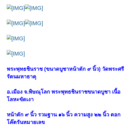
พระพุทธชินราช (ขนาดบูชาหน้าตัก ๙ นิ้ว) วัดพระศรี
รัตนมหาธาตุ
อ.เมือง จ.พิษณุโลก พระพุทธชินราชขนาดบูชา
เนื้อ
โลหะขัดเงา
หน้าตัก ๙ นิ้ว รวมฐาน ๑๖ นิ้ว ความสูง ๒๒ นิ้ว ตอก
โค๊ตรันหมายเลข