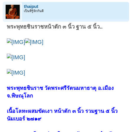
thaiput
เป็นที่รู้จักกันดี
พระพุทธชินราชหน้าตัก ๓ นิ้ว ฐาน ๕ นิ้ว..
พระพุทธชินราช วัดพระศรีรัตนมหาธาตุ อ.เมือง
จ.พิษณุโลก
เนื้อโลหะผสมขัดเงา หน้าตัก ๓ นิ้ว รวมฐาน ๕ นิ้ว
นัมเบอร์ ๒๗๑๙