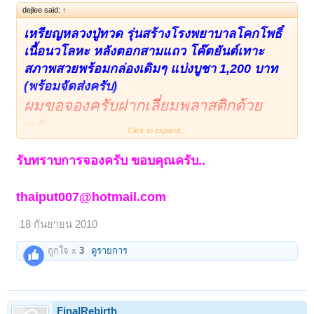
dejlee said:
↑
เหรียญหลวงปู่ทวด รุ่นสร้างโรงพยาบาลโคกโพธิ์
เนื้อนวโลหะ หลังตอกสามแถว โค๊ตยันต์เทาะ
สภาพสวยพร้อมกล่องเดิมๆ แบ่งบูชา 1,200 บาท
(พร้อมจัดส่งครับ)
ผมขอจองครับฝากเลี่ยมพลาสติกด้วย
ครับ
Click to expand...
รับทราบการจองครับ ขอบคุณครับ..
thaiput007@hotmail.com
18 กันยายน 2010
ถูกใจ x
3
ดูรายการ
FinalRebirth