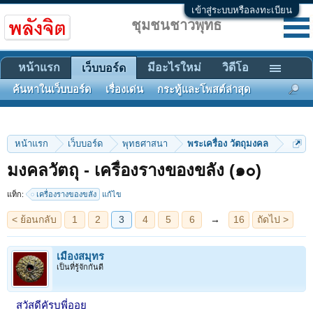
เข้าสู่ระบบหรือลงทะเบียน
ชุมชนชาวพุทธ
หน้าแรก
มีอะไรใหม่
วิดีโอ
เว็บบอร์ด
ค้นหาในเว็บบอร์ด
เรื่องเด่น
กระทู้และโพสต์ล่าสุด
หน้าแรก
เว็บบอร์ด
พุทธศาสนา
พระเครื่อง วัตถุมงคล
< ย้อนกลับ
1
2
3
4
5
6
→
16
ถัดไป >
มงคลวัตถุ - เครื่องรางของขลัง (๑๐)
แท็ก:
เครื่องรางของขลัง
แก้ไข
เมืองสมุทร
เป็นที่รู้จักกันดี
สวัสดีคัรบพี่ออย