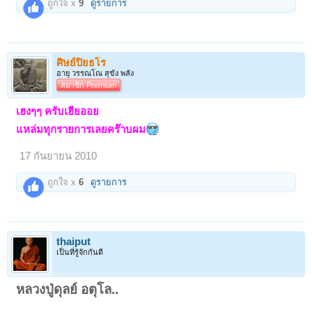
ถูกใจ x
9
ดูรายการ
ศิษย์ปิยธโร
อายุ วรรณโณ สุขัง พลัง
สมาชิก Premium
เฮงๆๆ ครับเฮียออย
แหล่มทุกรายการเลยคร๊าบผม
17 กันยายน 2010
ถูกใจ x
6
ดูรายการ
thaiput
เป็นที่รู้จักกันดี
หลวงปู่ดุลย์ อตุโล..