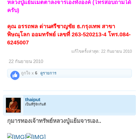
หลวงปู่แย้มเมตตาลงจารเองทั้งองค์ (โทรสอบถามได้
ครับ)
คุณ อรรถพล ด่านศรีชาญชัย ธ.กรุงเทพ สาขา
พิษณุโลก ออมทรัพย์ เลขที่ 263-520213-4 โทร.084-
6245007
แก้ไขครั้งล่าสุด:
22 กันยายน 2010
22 กันยายน 2010
ถูกใจ x
6
ดูรายการ
thaiput
เป็นที่รู้จักกันดี
กุมารทองเจ้าทรัพย์หลวงปู่แย้มจารเอง..