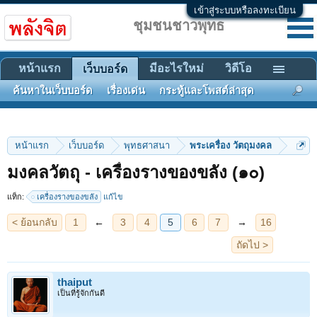
เข้าสู่ระบบหรือลงทะเบียน
ชุมชนชาวพุทธ
หน้าแรก
มีอะไรใหม่
วิดีโอ
เว็บบอร์ด
ค้นหาในเว็บบอร์ด
เรื่องเด่น
กระทู้และโพสต์ล่าสุด
หน้าแรก
เว็บบอร์ด
พุทธศาสนา
พระเครื่อง วัตถุมงคล
< ย้อนกลับ
1
←
3
4
5
6
7
→
16
มงคลวัตถุ - เครื่องรางของขลัง (๑๐)
ถัดไป >
แท็ก:
เครื่องรางของขลัง
แก้ไข
thaiput
เป็นที่รู้จักกันดี