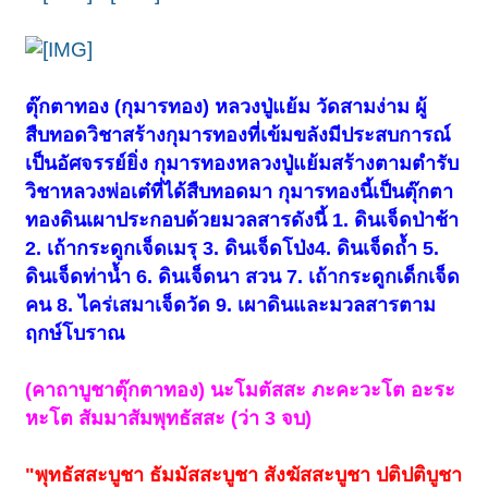
ตุ๊กตาทอง (กุมารทอง) หลวงปู่แย้ม วัดสามง่าม ผู้
สืบทอดวิชาสร้างกุมารทองที่เข้มขลังมีประสบการณ์
เป็นอัศจรรย์ยิ่ง กุมารทองหลวงปู่แย้มสร้างตามตำรับ
วิชาหลวงพ่อเต๋ที่ได้สืบทอดมา กุมารทองนี้เป็นตุ๊กตา
ทองดินเผาประกอบด้วยมวลสารดังนี้ 1. ดินเจ็ดป่าช้า
2. เถ้ากระดูกเจ็ดเมรุ 3. ดินเจ็ดโป่ง4. ดินเจ็ดถ้ำ 5.
ดินเจ็ดท่าน้ำ 6. ดินเจ็ดนา สวน 7. เถ้ากระดูกเด็กเจ็ด
คน 8. ไคร่เสมาเจ็ดวัด 9. เผาดินและมวลสารตาม
ฤกษ์โบราณ
(คาถาบูชาตุ๊กตาทอง) นะโมตัสสะ ภะคะวะโต อะระ
หะโต สัมมาสัมพุทธัสสะ (ว่า 3 จบ)
"พุทธัสสะบูชา ธัมมัสสะบูชา สังฆัสสะบูชา ปติปติบูชา