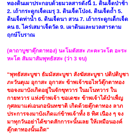
ทองดินเผาประกอบด้วยมวลสารดังนี้ 1. ดินเจ็ดป่าช้า
2. เถ้ากระดูกเจ็ดเมรุ 3. ดินเจ็ดโป่ง4. ดินเจ็ดถ้ำ 5.
ดินเจ็ดท่าน้ำ 6. ดินเจ็ดนา สวน 7. เถ้ากระดูกเด็กเจ็ด
คน 8. ไคร่เสมาเจ็ดวัด 9. เผาดินและมวลสารตาม
ฤกษ์โบราณ
(คาถาบูชาตุ๊กตาทอง) นะโมตัสสะ ภะคะวะโต อะระ
หะโต สัมมาสัมพุทธัสสะ (ว่า 3 จบ)
"พุทธัสสะบูชา ธัมมัสสะบูชา สังฆัสสะบูชา ปติปติบูชา
ภะวันตุเม อุกาสะ อุกาสะ ข้าพเจ้าขอไหว้ตุ๊กตาทอง
ขอจงมาบังเกิดอยู่ในจักขุทวาร ในมโนทวาร ใน
กายทวาร แห่งข้าพเจ้า ขอเดชะ ข้าพเจ้าได้บำเพ็ญ
กุศลมาแต่เอนกอนันทชาติ เกิดด้วยตุ๊กตาทอง ลาภ
ประการจงมาบังเกิดแก่ข้าพเจ้าทั้ง 8 ทิศ เนือง ๆ จง
มาทุกวันอย่าได้ขาดสักการะนั้นเลย ให้เหมือนองค์
ตุ๊กตาทองนั้นเถิด"