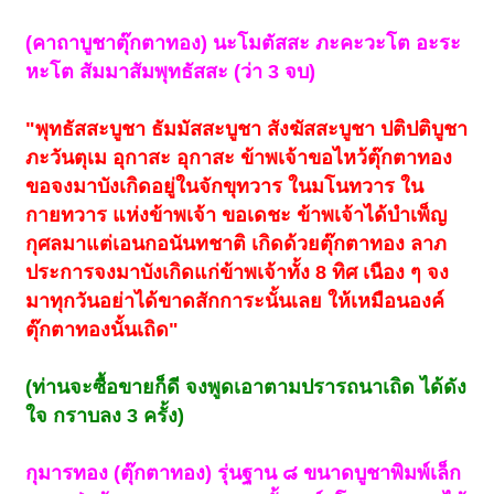
(คาถาบูชาตุ๊กตาทอง) นะโมตัสสะ ภะคะวะโต อะระ
หะโต สัมมาสัมพุทธัสสะ (ว่า 3 จบ)
"พุทธัสสะบูชา ธัมมัสสะบูชา สังฆัสสะบูชา ปติปติบูชา
ภะวันตุเม อุกาสะ อุกาสะ ข้าพเจ้าขอไหว้ตุ๊กตาทอง
ขอจงมาบังเกิดอยู่ในจักขุทวาร ในมโนทวาร ใน
กายทวาร แห่งข้าพเจ้า ขอเดชะ ข้าพเจ้าได้บำเพ็ญ
กุศลมาแต่เอนกอนันทชาติ เกิดด้วยตุ๊กตาทอง ลาภ
ประการจงมาบังเกิดแก่ข้าพเจ้าทั้ง 8 ทิศ เนือง ๆ จง
มาทุกวันอย่าได้ขาดสักการะนั้นเลย ให้เหมือนองค์
ตุ๊กตาทองนั้นเถิด"
(ท่านจะซื้อขายก็ดี จงพูดเอาตามปรารถนาเถิด ได้ดัง
ใจ กราบลง 3 ครั้ง)
กุมารทอง (ตุ๊กตาทอง) รุ่นฐาน ๘ ขนาดบูชาพิมพ์เล็ก