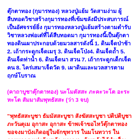
ตุ๊กตาทอง (กุมารทอง) หลวงปู่แย้ม วัดสามง่าม ผู้
สืบทอดวิชาสร้างกุมารทองที่เข้มขลังมีประสบการณ์
เป็นอัศจรรย์ยิ่ง กุมารทองหลวงปู่แย้มสร้างตามตำรับ
วิชาหลวงพ่อเต๋ที่ได้สืบทอดมา กุมารทองนี้เป็นตุ๊กตา
ทองดินเผาประกอบด้วยมวลสารดังนี้ 1. ดินเจ็ดป่าช้า
2. เถ้ากระดูกเจ็ดเมรุ 3. ดินเจ็ดโป่ง4. ดินเจ็ดถ้ำ 5.
ดินเจ็ดท่าน้ำ 6. ดินเจ็ดนา สวน 7. เถ้ากระดูกเด็กเจ็ด
คน 8. ไคร่เสมาเจ็ดวัด 9. เผาดินและมวลสารตาม
ฤกษ์โบราณ
(คาถาบูชาตุ๊กตาทอง) นะโมตัสสะ ภะคะวะโต อะระ
หะโต สัมมาสัมพุทธัสสะ (ว่า 3 จบ)
"พุทธัสสะบูชา ธัมมัสสะบูชา สังฆัสสะบูชา ปติปติบูชา
ภะวันตุเม อุกาสะ อุกาสะ ข้าพเจ้าขอไหว้ตุ๊กตาทอง
ขอจงมาบังเกิดอยู่ในจักขุทวาร ในมโนทวาร ใน