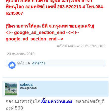
คุณ อรรถพล ด่านศรีชาญชัย ธ.กรุงเทพ สาขา
พิษณุโลก ออมทรัพย์ เลขที่ 263-520213-4 โทร.084-
6245007
(ปิดรายการให้คุณ ธิติ จ.กรุงเทพ ขอบคุณครับ)
<!-- google_ad_section_end --><!--
google_ad_section_end -->
แก้ไขครั้งล่าสุด:
22 กันยายน 2010
20 กันยายน 2010
ถูกใจ x
6
ดูรายการ
sakuda
เป็นที่รู้จักกันดี
จอง นเรศวรอุ้มไก่
: หลวงพ่อขวัญดี
เนื้อมหาว่านแดง
องค์ 563