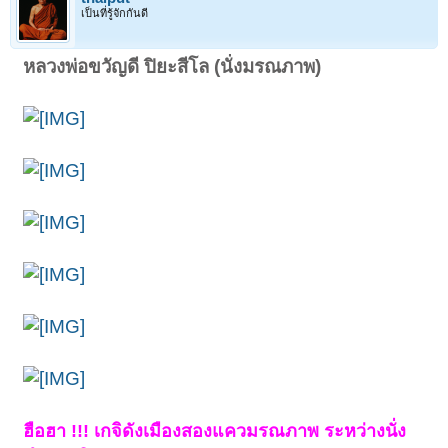
บูชา ภะวันตุเม อุกาสะ อุกาสะ ข้าพเจ้าขอไหว้
เป็นที่รู้จักกันดี
ตุ๊กตาทอง ขอจงมาบังเกิดอยู่ในจักขุทวาร ในมโน
ทวาร ในกายทวาร แห่งข้าพเจ้า ขอเดชะ ข้าพเจ้า
หลวงพ่อขวัญดี ปิยะสีโล (นั่งมรณภาพ)
ได้บำเพ็ญกุศลมาแต่เอนกอนันทชาติ เกิดด้วย
ตุ๊กตาทอง ลาภประการจงมาบังเกิดแก่ข้าพเจ้าทั้ง
8 ทิศ เนือง ๆ จงมาทุกวันอย่าได้ขาดสักการะนั้น
เลย ให้เหมือนองค์ตุ๊กตาทองนั้นเถิด"
(ท่านจะซื้อขายก็ดี จงพูดเอาตามปรารถนาเถิด ได้
ดังใจ กราบลง 3 ครั้ง)
กุมารทอง (ตุ๊กตาทอง) รุ่นเฮงเฮง ขนาดพกพา
หลวงปู่แย้มเจิมแป้งเรียกจิตด้วยตัวท่านเอง บูชา
องค์ละ 850 บาท (พร้อมจัดส่งครับ)
คุณ อรรถพล ด่านศรีชาญชัย ธ.กรุงเทพ สาขา
พิษณุโลก ออมทรัพย์ เลขที่ 263-520213-4
โทร.084-6245007
ฮือฮา !!! เกจิดังเมืองสองแควมรณภาพ ระหว่างนั่ง