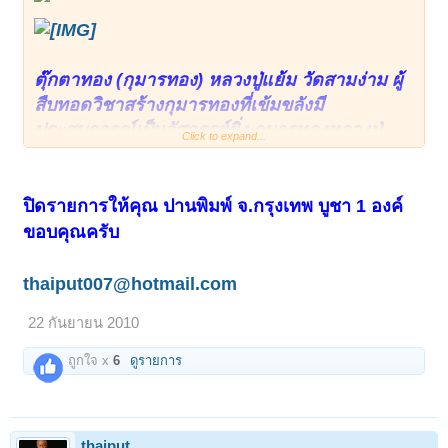
ตุ๊กตาทอง (กุมารทอง) หลวงปู่แย้ม วัดสามง่าม ผู้
สืบทอดวิชาสร้างกุมารทองที่เข้มขลังมี
ประสบการณ์เป็นอัศจรรย์ยิ่ง กุมารทองหลวงปู่
Click to expand...
แย้มสร้างตามตำรับวิชาหลวงพ่อเต๋ที่ได้สืบทอดมา
กุมารทองนี้เป็นตุ๊กตาทองดินเผาประกอบด้วย
มวลสารดังนี้ 1. ดินเจ็ดป่าช้า 2. เถ้ากระดูกเจ็ด
ปิดรายการให้คุณ ปานพิมพ์ จ.กรุงเทพ บูชา 1 องค์
เมรุ 3. ดินเจ็ดโป่ง4. ดินเจ็ดถ้ำ 5. ดินเจ็ดท่าน้ำ 6.
ขอบคุณครับ
ดินเจ็ดนา สวน 7. เถ้ากระดูกเด็กเจ็ดคน 8. ไคร่
เสมาเจ็ดวัด 9. เผาดินและมวลสารตามฤกษ์
thaiput007@hotmail.com
โบราณ
22 กันยายน 2010
(คาถาบูชาตุ๊กตาทอง) นะโมตัสสะ ภะคะวะโต อะ
ถูกใจ x
6
ดูรายการ
ระหะโต สัมมาสัมพุทธัสสะ (ว่า 3 จบ)
"พุทธัสสะบูชา ธัมมัสสะบูชา สังฆัสสะบูชา ปติปติ
thaiput