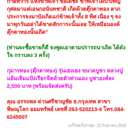
กายทวาร แห่งข้าพเจ้า ขอเดชะ ข้าพเจ้าได้บำเพ็ญ
กุศลมาแต่เอนกอนันทชาติ เกิดด้วยตุ๊กตาทอง ลาภ
ประการจงมาบังเกิดแก่ข้าพเจ้าทั้ง 8 ทิศ เนือง ๆ จง
มาทุกวันอย่าได้ขาดสักการะนั้นเลย ให้เหมือนองค์
ตุ๊กตาทองนั้นเถิด"
(ท่านจะซื้อขายก็ดี จงพูดเอาตามปรารถนาเถิด ได้ดัง
ใจ กราบลง 3 ครั้ง)
กุมารทอง (ตุ๊กตาทอง) รุ่นเฮงเฮง ขนาดบูชา หลวงปู่
แย้มเจิมแป้งเรียกจิตด้วยตัวท่านเอง บูชาองค์ละ
2,500 บาท (พร้อมจัดส่งครับ)
คุณ อรรถพล ด่านศรีชาญชัย ธ.กรุงเทพ สาขา
พิษณุโลก ออมทรัพย์ เลขที่ 263-520213-4 โทร.084-
6245007
แก้ไขครั้งล่าสุด:
22 กันยายน 2010