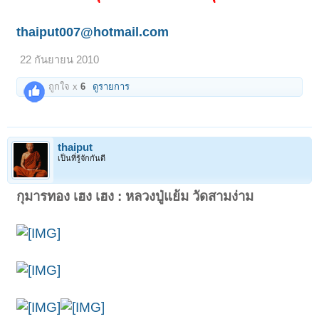
สภาพสวยพร้อมกล่องเดิมๆจากวัด เหมาะสำหรับ
บูชาในบ้าน
thaiput007@hotmail.com
สำนักงานร้านค้า
เป็นมงคลอย่างยิ่ง
บูชาองค์ละ
22 กันยายน 2010
1,999 บาท
ถูกใจ x
6
ดูรายการ
(พร้อมจัดส่งครับ)
thaiput007@hotmail.com
โทร.084-6245007
thaiput
เป็นที่รู้จักกันดี
กุมารทอง เฮง เฮง : หลวงปู่แย้ม วัดสามง่าม