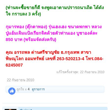
(ท่านจะซื้อขายก็ดี จงพูดเอาตามปรารถนาเถิด ได้ดัง
ใจ กราบลง 3 ครั้ง)
กุมารทอง (ตุ๊กตาทอง) รุ่นเฮงเฮง ขนาดพกพา หลวง
ปู่แย้มเจิมแป้งเรียกจิตด้วยตัวท่านเอง บูชาองค์ละ
850 บาท (พร้อมจัดส่งครับ)
คุณ อรรถพล ด่านศรีชาญชัย ธ.กรุงเทพ สาขา
พิษณุโลก ออมทรัพย์ เลขที่ 263-520213-4 โทร.084-
6245007
แก้ไขครั้งล่าสุด:
22 กันยายน 2010
22 กันยายน 2010
ถูกใจ x
4
ดูรายการ