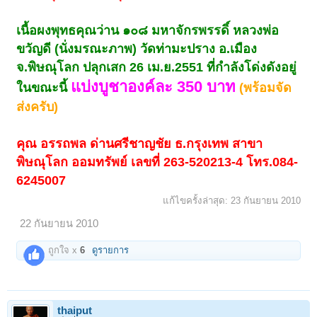
เนื้อผงพุทธคุณว่าน ๑๐๘ มหาจักรพรรดิ์ หลวงพ่อ
ขวัญดี (นั่งมรณะภาพ)
วัดท่ามะปราง อ.เมือง
จ.พิษณุโลก
ปลุกเสก 26 เม.ย.2551 ที่กำลังโด่งดังอยู่
แบ่งบูชาองค์ละ 350 บาท
ในขณะนี้
(พร้อมจัด
ส่งครับ)
คุณ อรรถพล ด่านศรีชาญชัย ธ.กรุงเทพ สาขา
พิษณุโลก ออมทรัพย์ เลขที่ 263-520213-4 โทร.084-
6245007
แก้ไขครั้งล่าสุด:
23 กันยายน 2010
22 กันยายน 2010
ถูกใจ x
6
ดูรายการ
thaiput