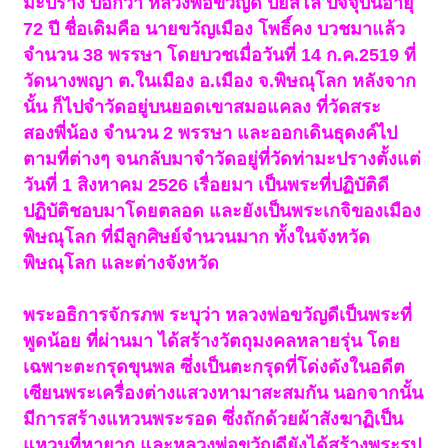
มะปราง บอกว่า หลวงพ่อขวัญดี ปิยสีโล ปัจจุบันอายุ
72 ปี ชื่อเดิมคือ นายขวัญเมือง โพธิ์คง บวชมาแล้ว
จำนวน 38 พรรษา โดยบวชเมื่อวันที่ 14 ก.ค.2519 ที่
< ย้อนกลับ
1
←
3
4
5
6
7
→
16
วัดนางพญา ต.ในเมือง อ.เมือง จ.พิษณุโลก หลังจาก
ถัดไป >
นั้น ก็ไปจำวัดอยู่บนยอดเขาสมอแคลง ที่วัดสระ
สองพี่น้อง จำนวน 2 พรรษา และออกเดินธุดงค์ไป
ตามที่ต่างๆ จนกลับมาจำวัดอยู่ที่วัดท่ามะปรางตั้งแต่
วันที่ 1 สิงหาคม 2526 เรื่อยมา เป็นพระที่ปฏิบัติดี
ปฏิบัติชอบมาโดยตลอด และยังเป็นพระเกจิของเมือง
พิษณุโลก ที่มีลูกศิษย์จำนวนมาก ทั้งในจังหวัด
พิษณุโลก และต่างจังหวัด
พระอธิการจักรภพ ระบุว่า หลวงพ่อขวัญดีเป็นพระที่
พูดน้อย ที่ผ่านมา ได้สร้างวัตถุมงคลหลายรุ่น โดย
เฉพาะตะกรุดขุนพล ซึ่งเป็นตะกรุดที่โด่งดังในอดีต
เซียนพระเครื่องต่างแสวงหามาสะสมกัน นอกจากนั้น
มีการสร้างแหวนพระรอด ซึ่งถักด้วยผ้าสังฆาฏิเป็น
แหวนที่หายาก และหลวงพ่อขวัญดียังได้สร้างพระรูป