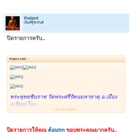
thaiput
เป็นที่รู้จักกันดี
ปิดรายการครับ..
thaiput said:
↑
พระพุทธชินราช วัดพระศรีรัตนมหาธาตุ อ.เมือง
จ.พิษณุโลก
Click to expand...
เนื้อโลหะผสมขัดเงา หน้าตัก ๓ นิ้ว รวมฐาน ๕ นิ้ว
นัมเบอร์ ๒๗๑๙
ปิดรายการให้คุณ
ต้อมtm
ขอบพระคุณมากครับ..