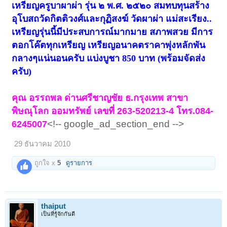
เหรียญครูบาผาผ่า รุ่น ๒ พ.ศ. ๒๕๒๐ สมทบทุนสร้าง
อุโบสถวัดกิตติวงศ์และกุฏิสงฆ์ วัดผาผ่า แม่สะเรียง..
เหรียญรุ่นนี้มีประสบการณ์มากมาย สภาพสวย มีการ
ตอกโค๊ตทุกเหรียญ เหรียญอนาคตราคาพุ่งหลักพัน
กลางๆแน่นอนครับ แบ่งบูชา 850 บาท (พร้อมจัดส่ง
ครับ)
คุณ อรรถพล ด่านศรีชาญชัย ธ.กรุงเทพ สาขา
พิษณุโลก ออมทรัพย์ เลขที่ 263-520213-4 โทร.084-
<!-- google_ad_section_end -->
6245007
29 ธันวาคม 2010
ถูกใจ x
5
ดูรายการ
thaiput
เป็นที่รู้จักกันดี