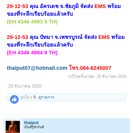
29-
12-53
คุณ อัครเดช จ.ชัยภูมิ จัดส่ง
EMS
พร้อม
ของที่ระลึกเรียบร้อยแล้วครับ
(EH 4346 4993 5 TH)
29-
12-53
คุณ ปัทมา จ.เพชรบูรณ์ จัดส่ง
EMS
พร้อม
1
2
3
4
5
6
→
35
ถัดไป >
ของที่ระลึกเรียบร้อยแล้วครับ
(EH 4346 4994 9 TH)
thaiput07@hotmail.com
โทร.084-6245007
แก้ไขครั้งล่าสุด:
29 ธันวาคม 2010
29 ธันวาคม 2010
ถูกใจ x
5
ดูรายการ
thaiput
เป็นที่รู้จักกันดี