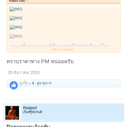
thaiput said:
↑
พระกริ่งพระพุทธ พิธีนเรศวรปี 2507 พิษณุโลก
Click to expand...
เนื้อทองผสม.. พระกริ่งพระพุทธ พิธีพระกริ่ง
นเรศวร ปี 2507 พิษณุโลก ซึ่งพระกริ่งนเรศวรมี
ทราบราคาทาง PM หน่อยครับ
ราคาองค์ละหลักแสน ส่วนกริ่งพระพุทธพระดีิพิธี
29 ธันวาคม 2010
เดียวกัน แต่คนละพิมพ์ คนละเนื้อหา ราคาต่างกัน
ราวฟ้ากับดิน แต่พุทธคุณเดียวกัน จึงจัดเป็นของดี
ถูกใจ x
4
ดูรายการ
ราคาเยา ของเก่าราคาถูก ที่น่าใช้น่าสะสมยิ่งนัก
พระกริ่งพระพุทธองค์นี้สภาพสวยแชมป์ กริ่งดัง
กังวานไม่มีขัดครับ (โทรสอบถามได้ครับ)
thaiput
เป็นที่รู้จักกันดี
คุณ อรรถพล ด่านศรีชาญชัย ธ.กรุงเทพ สาขา
พิษณุโลก ออมทรัพย์ เลขที่ 263-520213-4