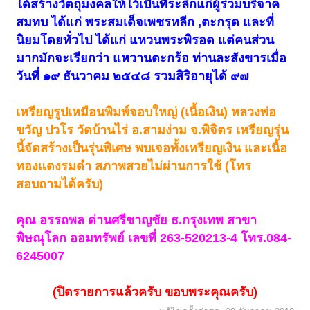
ได้สร้างวัตถุมงคลให้ไว้เป็นที่ระลึกแก่ผู้ร่วมบริจาค
สมทบ ได้แก่ พระสมเด็จเพชรหลีก ,ตะกรุด และที่
นิยมโดยทั่วไป ได้แก่ แหวนพระพิรอด แต่คนส่วน
มากมักจะเรียกว่า แหวานตะกร้อ ท่านละสังขารเมื่อ
วันที่ ๑๙ ธันวาคม ๒๕๔๘ รวมสิริอายุได้ ๙๗
เหรียญรูปเหมือนพิมพ์จอบใหญ่ (เนื้อเงิน) หลวงพ่อ
ขวัญ ปวโร วัดบ้านไร่ อ.สามง่าม จ.พิจิตร เหรียญรุ่น
นี้จัดสร้างเป็นรุ่นพิเศษ พบเจอทั้งเหรียญเงิน และเนื้อ
ทองแดงรมดำ สภาพสวยไม่ผ่านการใช้ (โทร
สอบถามได้ครับ)
คุณ อรรถพล ด่านศรีชาญชัย ธ.กรุงเทพ สาขา
พิษณุโลก ออมทรัพย์ เลขที่ 263-520213-4 โทร.084-
6245007
(ปิดรายการแล้วครับ ขอบพระคุณครับ)