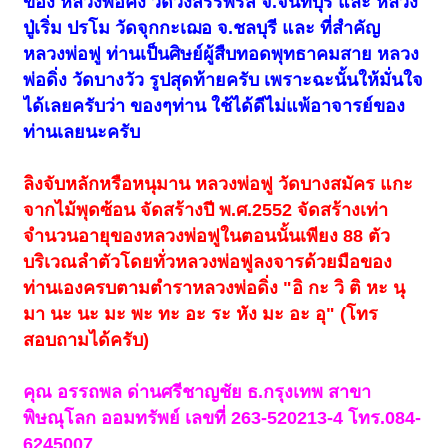
ของ หลวงพ่อคง วัดวังสรรพรส จ.จันทบุรี และ หลวง
ปู่เริ่ม ปรโม วัดจุกกะเฌอ จ.ชลบุรี และ ที่สำคัญ
หลวงพ่อฟู ท่านเป็นศิษย์ผู้สืบทอดพุทธาคมสาย หลวง
พ่อดิ่ง วัดบางวัว รูปสุดท้ายครับ เพราะฉะนั้นให้มั่นใจ
ได้เลยครับว่า ของๆท่าน ใช้ได้ดีไม่แพ้อาจารย์ของ
ท่านเลยนะครับ
ลิงจับหลักหรือหนุมาน หลวงพ่อฟู วัดบางสมัคร แกะ
จากไม้พุดซ้อน จัดสร้างปี พ.ศ.2552 จัดสร้างเท่า
จำนวนอายุของหลวงพ่อฟูในตอนนั้นเพียง 88 ตัว
บริเวณลำตัวโดยทั่วหลวงพ่อฟูลงจารด้วยมือของ
ท่านเองครบตามตำราหลวงพ่อดิ่ง "อิ กะ วิ ติ หะ นุ
มา นะ นะ มะ พะ ทะ อะ ระ หัง มะ อะ อุ" (โทร
สอบถามได้ครับ)
คุณ อรรถพล ด่านศรีชาญชัย ธ.กรุงเทพ สาขา
พิษณุโลก ออมทรัพย์ เลขที่ 263-520213-4 โทร.084-
6245007