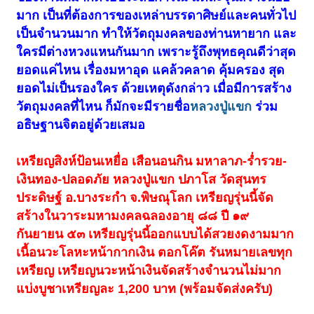
มาก เป็นที่ต้องการของเหล่าบรรดาศิษย์และคนทั่วไป
เป็นจำนวนมาก ทำให้วัตถุมงคลของท่านหายาก และ
ใครมีต่างหวงแหนกันมาก เพราะรู้ถึงพุทธคุณดีว่าสุด
ยอดแค่ไหน เรื่องมหาอุด แคล้วคลาด คุ้มครอง สุด
ยอดไม่เป็นรองใคร ด้วยเหตุดังกล่าว เมื่อมีการสร้าง
วัตถุมงคลที่ไหน ก็มักจะมีรายชื่อ
หลวงปู่แขก
ร่วม
อธิษฐานจิตอยู่ด้วยเสมอ
เหรียญสิงห์ป้อนเหยื่อ เสือนอนกิน มหาลาภ-ร่ำรวย-
เงินทอง-ปลอดภัย หลวงปู่แขก ปภาโส วัดสุนทร
ประดิษฐ์ อ.บางระกำ จ.พิษณุโลก เหรียญรุ่นนี้จัด
สร้างในวาระมหามงคลฉลองอายุ ๘๘ ปี ๑๙
กันยายน ๕๓ เหรียญรุ่นนี้ออกแบบได้สวยงดงามมาก
เนื้อนวะโลหะหน้ากากเงิน ตอกโค๊ต รันหมายเลขทุก
เหรียญ เหรียญนวะหน้าเงินจัดสร้างจำนวนไม่มาก
แบ่งบูชาเหรียญละ 1,200 บาท (พร้อมจัดส่งครับ)