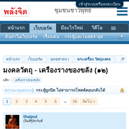
เข้าสู่ระบบหรือลงทะเบียน
ชุมชนชาวพุทธ
หน้าแรก
มีอะไรใหม่
วิดีโอ
เว็บบอร์ด
ค้นหาในเว็บบอร์ด
เรื่องเด่น
กระทู้และโพสต์ล่าสุด
หน้าแรก
เว็บบอร์ด
พุทธศาสนา
พระเครื่อง วัตถุมงคล
มงคลวัตถุ - เครื่องรางของขลัง (๑๒)
1
2
3
4
5
6
→
35
ถัดไป >
แท็ก:
เครื่องรางของขลัง
สถานะของกระทู้:
กระทู้ถูกปิด ไม่สามารถโพสต์ตอบกลับได้
thaiput
เป็นที่รู้จักกันดี