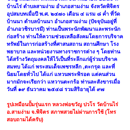
บ้านไร่ ตำบลสามง่าม อำเภอสามง่าม จังหวัดพิจิตร
อุปสมบทเมื่อปี พ.ศ. ๒๔๗๐ เดือน ๔ แรม ๘ ค่ำ ที่วัด
บ้านนา ตำบลบ้านนา อำเภอสามง่าม (ปัจจุบันอยู่ที่
อำเภอวชิรบารมี) ท่านเป็นพระนักพัฒนาและพระนัก
ก่อสร้าง ท่านให้ความช่วยเหลือสังคมโดยการบริจาค
ทรัพย์ในการก่อสร้างที่ศาสนสถาน สถานศึกษา โรง
พยาบาล และหน่วยงานทางราชการต่าง ๆ โดยท่าน
ได้สร้างวัตถุมงคลให้ไว้เป็นที่ระลึกแก่ผู้ร่วมบริจาค
สมทบ ได้แก่ พระสมเด็จเพชรหลีก ,ตะกรุด และที่
นิยมโดยทั่วไป ได้แก่ แหวนพระพิรอด แต่คนส่วน
มากมักจะเรียกว่า แหวานตะกร้อ ท่านละสังขารเมื่อ
วันที่ ๑๙ ธันวาคม ๒๕๔๘ รวมสิริอายุได้ ๙๗
รูปเหมือนปั้มรุ่นแรก หลวงพ่อขวัญ ปวโร วัดบ้านไร่
อ.สามง่าม จ.พิจิตร สภาพสวยไม่ผ่านการใช้ (โทร
สอบถามได้ครับ)