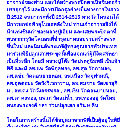
อาจารย์ของท่าน และได้สร้างพระปิดตาเนื้อชินตะกั่ว
บรรจุกรุไว้ และมีการเปิดกรุอย่างเป็นทางการในราว
ปี 2512 จนมากระทั่งปี 2514-2515 ทางวัดโคนอนได้
มีการยกช่อฟ้าอุโบสถหลังใหม่ ท่านเจ้าอาวาสจึงได้
นำแท่งชินเก่าของหลวงปู่เอี่ยม และเศษพระปิดตาที่
พบจากกรุวัดโคนอนที่ชำรุดมาหลอมรวมสร้างพระ
ขึ้นใหม่ และนิมนต์พระเกจิผู้ทรงคุณจากทั่วประเทศ
มาร่วมพิธีปลุกเสกพระชุดนี้เพื่อแจกแก่ผู้มีจิตศรัทธา
เป็นที่ระลึก โดยมี หลวงปู่โต๊ะ วัดประดู่ฉิมพลี เป็นเจ้า
พิธี และมี ลพ.แพ วัดพิกุลทอง, ลพ.สุด วัดกาหลง,
ลพ.แช่ม วัดดอนยายหอม, ลพ.เนื่อง วัดจุฬามณี,
ลพ.อุตตะมะ วัดวังวิเวการาม, ลพ.สมชาย วัดเขาสุกิ
ม , ลพ.คง วัดวังสรรพรส , ลพ.เงิน วัดดอนยายหอม,
ลพ.เต๋ คงทอง, ลพ.เก๋ วัดแม่น้ำ, ลพ.ทองอยู่ วัดใหม่
หนองพระองค์ ฯลฯ ร่วมปลุกเสก 9วัน 9 คืน
โดยในการสร้างนั้นได้ข้อมูลมาจากพี่ที่เป็นผู้อยู่ในพิธี