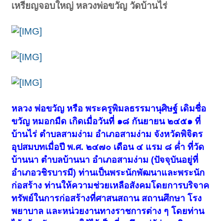
เหรียญจอบใหญ่ หลวงพ่อขวัญ วัดบ้านไร่
หลวง พ่อขวัญ หรือ พระครูพิมลธรรมานุศิษฐ์ เดิมชื่อ
ขวัญ หมอกมืด เกิดเมื่อวันที่ ๑๘ กันยายน ๒๔๕๑ ที่
บ้านไร่ ตำบลสามง่าม อำเภอสามง่าม จังหวัดพิจิตร
อุปสมบทเมื่อปี พ.ศ. ๒๔๗๐ เดือน ๔ แรม ๘ ค่ำ ที่วัด
บ้านนา ตำบลบ้านนา อำเภอสามง่าม (ปัจจุบันอยู่ที่
อำเภอวชิรบารมี) ท่านเป็นพระนักพัฒนาและพระนัก
ก่อสร้าง ท่านให้ความช่วยเหลือสังคมโดยการบริจาค
ทรัพย์ในการก่อสร้างที่ศาสนสถาน สถานศึกษา โรง
พยาบาล และหน่วยงานทางราชการต่าง ๆ โดยท่าน