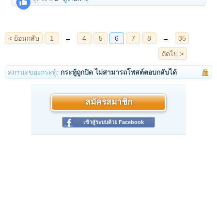
ส่วนอีก 3 พิมพ์ คือพระรอด นางพญา และ นาง
กวัก ซึ่งพิมพ์นางกวักนั้นมีสร้างอยู่จำนวนน้อยมาก
น่าจะไม่กี่ร้อยองค์ โดยพระที่สร้างทั้งหมด มี
ข้อมูลมา 2 อย่างคือ พิมพ์ละ 84,000 องค์ หรือ
ทั้งหมด 84,000 องค์ ซึ่งข้อมูลมีที่วัดโคนอน และ
ขั้นตอนการสร้างพระนั้นไม่ใช่สร้างเสร็จแล้วนำ
สถานะของกระทู้:
กระทู้ถูกปิด ไม่สามารถโพสต์ตอบกลับได้
มาเข้าพิธีนะครับ พระทุกองค์จะหลอมและเทพิมพ์
พระทีละองค์ในพิธีเท่านั้น โดยผู้ที่เข้าร่วมพิธีจะ
สมัครสมาชิก
ต้องนุ่งขาวห่มขาว และถือศิลโดยต้องทำภายใน
พระอุโบสถเท่านั้น และผู้หยอดพิมพ์จะต้องอยู่
เข้าสู่ระบบด้วย Facebook
จำนวนตามทีกำหนดไว้ โดยมีพระเกจิอาจารย์นั่ง
ปรกปลุกเสกอยู่ตามทิศตามประเพณีโบราณ พระ
ชุดปิดตานั้นจะเป็นฆาราวาสและเด็กวัดช่วยกัน
หยอดพิมพ์ ส่วนพิมพ์นางพญาและพระรอด พระ
ในวัดเป็นผู้หยอดพิมพ์ครับ
พระชุดนี้เป็นชุดที่น่าะบูชามากครับ ถือได้ว่าดีทั้ง
นอกและใน คือ มวลสารดี สร้างมาจากแท่งชิน