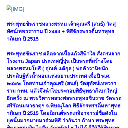
พระพุทธชินราชหลวงพรหม เจ้าคุณศรี (สนธ์) วัดสุ
ทัศน์เทพวราราม ปี 2493 + พิธีจักรพรรดิ์มหาพุทธ
าภิเษก ปี 2515
พระพุทธชินราช ผลิตจากเนื้อแก้วสีฟ้าใส สั่งตรงจาก
โรงงาน Japan ประเทศญี่ปุ่น เป็นพระที่สร้างโดย
หลวงพรหมโยธี ( อุ่ณห์ แต้กุล ) พ่อค้าวานิชนัก
ประดิษฐ์หัวน้ำหอมแห่งสยามประเทศ เมื่อปี พ.ศ.
๒๔๙๓ โดยท่านเจ้าคุณศรี (สนธ์) วัดสุทัศน์เทพวรา
ราม กทม. แล้วจึงนำไปประกอบพิธีพุทธาภิเษกใหญ่
อีกครั้ง ณ พระวิหารหลวงพ่อพระพุทธชินราช วัดพระ
ศรีรัตนมหาธาตุฯ จ.พิษณุโลก พิธีจักรพรรดิ์มหาพุทธ
าภิเษก ปี 2515 โดยนิมนต์พระเกจิอาจารย์ชื่อดังใน
ยุคนั้นมากมายมาร่วมพิธี ว่ากันว่า ถ้าหา พระพุทธ
ชินราชรุ่นอินโดจีน วัดสุทัศน์ ฯ ไม่ได้ ก็ให้ใช้ชินราช