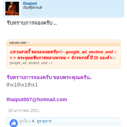
thaiput
เป็นที่รู้จักกันดี
รับทราบการจองครับ ..
sakuda said:
↑
แหวนสวยงี้ ขอจองเลยครับ<!-- google_ad_section_end --
> + พระพุทธชินราชหลวงพรหม + จักรพรรดิ์ ปี 15 จองจ้า
<!--
google_ad_section_end -->
รับทราบการจองครับ ขอบพระคุณครับ..
thx1thx1thx1
thaiput007@hotmail.com
18 มกราคม 2011
ถูกใจ x
4
ดูรายการ