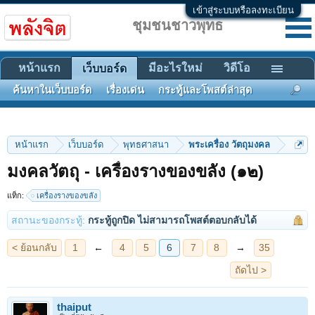
เข้าสู่ระบบหรือลงทะเบียน
ชุมชนชาวพุทธ
หน้าแรก
มีอะไรใหม่
วิดีโอ
เว็บบอร์ด
ค้นหาในเว็บบอร์ด
เรื่องเด่น
กระทู้และโพสต์ล่าสุด
หน้าแรก
เว็บบอร์ด
พุทธศาสนา
พระเครื่อง วัตถุมงคล
มงคลวัตถุ - เครื่องรางของขลัง (๑๒)
< ย้อนกลับ
1
←
4
5
6
7
8
→
35
ถัดไป >
แท็ก:
เครื่องรางของขลัง
สถานะของกระทู้:
กระทู้ถูกปิด ไม่สามารถโพสต์ตอบกลับได้
thaiput