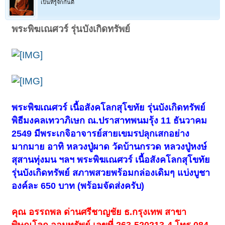
เป็นที่รู้จักกันดี
พระพิฆเณศวร์ รุ่นบังเกิดทรัพย์
พระพิฆเณศวร์ เนื้อสังคโลกสุโขทัย รุ่นบังเกิดทรัพย์
พิธีมงคลเทวาภิเษก ณ.ปราสาทพนมรุ้ง 11 ธันวาคม
2549 มีพระเกจิอาจารย์สายเขมรปลุกเสกอย่าง
มากมาย อาทิ หลวงปู่ผาด วัดบ้านกรวด หลวงปู่หงษ์
สุสานทุ่งมน ฯลฯ พระพิฆเณศวร์ เนื้อสังคโลกสุโขทัย
รุ่นบังเกิดทรัพย์ สภาพสวยพร้อมกล่องเดิมๆ แบ่งบูชา
องค์ละ 650 บาท (พร้อมจัดส่งครับ)
คุณ อรรถพล ด่านศรีชาญชัย ธ.กรุงเทพ สาขา
พิษณุโลก ออมทรัพย์ เลขที่ 263-520213-4 โทร.084-