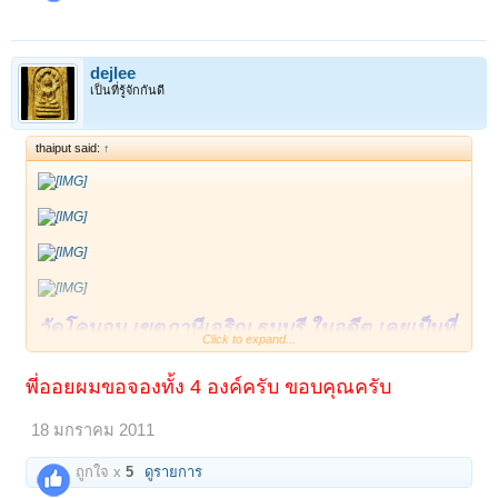
dejlee
เป็นที่รู้จักกันดี
thaiput said:
↑
วัดโคนอน เขตภาษีเจริญ ธนบุรี ในอดีต เคยเป็นที่
Click to expand...
จำพรรษาของหลวงปู่เอี่ยม วัดหนัง และหลวงปู่
รอด อาจารย์ของท่าน และได้สร้างพระปิดตาเนื้อ
พี่ออยผมขอจองทั้ง 4 องค์ครับ ขอบคุณครับ
ชินตะกั่ว บรรจุกรุไว้ และมีการเปิดกรุอย่างเป็น
18 มกราคม 2011
ทางการในราวปี 2512 จนมากระทั่งปี 2514-2515
ทางวัดโคนอนได้มีการยกช่อฟ้าอุโบสถหลังใหม่
ถูกใจ x
5
ดูรายการ
ท่านเจ้าอาวาสจึงได้นำแท่งชินเก่าของหลวงปู่