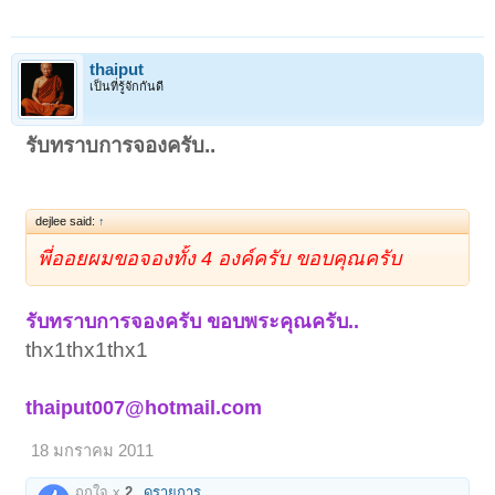
เอี่ยม และเศษพระปิดตาที่พบจากกรุวัดโคนอนที่
ชำรุดมาหลอมรวมสร้างพระขึ้นใหม่ และนิมนต์
thaiput
พระเกจิผู้ทรงคุณจากทั่วประเทศ มาร่วมพิธีปลุก
เป็นที่รู้จักกันดี
เสกพระชุดนี้เพื่อแจกแก่ผู้มีจิตศรัทธาเป็นที่ระลึก
โดยมี หลวงปู่โต๊ะ วัดประดู่ฉิมพลี เป็นเจ้าพิธี และ
รับทราบการจองครับ..
มี ลพ.แพ วัดพิกุลทอง, ลพ.สุด วัดกาหลง, ลพ.แช่ม
วัดดอนยายหอม, ลพ.เนื่อง วัดจุฬามณี, ลพ.อุตตะ
มะ วัดวังวิเวการาม, ลพ.สมชาย วัดเขาสุกิม ,
dejlee said:
↑
ลพ.คง วัดวังสรรพรส , ลพ.เงิน วัดดอนยายหอม,
พี่ออยผมขอจองทั้ง 4 องค์ครับ ขอบคุณครับ
ลพ.เต๋ คงทอง, ลพ.เก๋ วัดแม่น้ำ, ลพ.ทองอยู่ วัด
ใหม่หนองพระองค์ ฯลฯ ร่วมปลุกเสก 9วัน 9 คืน
รับทราบการจองครับ ขอบพระคุณครับ..
โดยในการสร้างนั้นได้ข้อมูลมาจากพี่ที่เป็นผู้อยู่ใน
thx1thx1thx1
พิธีนั้นเล่าให้ฟังว่า ในพิธีนี้ถือได้ว่าเป็นพิธีพุทธ
าภิเษกที่ยิ่งใหญ่มาก ปลุกเสกตลอด 9วัน 9 คืน ทั้ง
thaiput007@hotmail.com
เช่าและเย็นตลอดเวลา โดยมีลป.โต๊ะเป็นแม่งาน
18 มกราคม 2011
แล้วเดินทางมาเสกทุกวัน ส่วนพระที่สร้างนั้นจริงๆ
แล้วมีด้วยกัน 4 พิมพ์ แต่ส่วนใหญ่จะเห็นแต่ปิดตา
ถูกใจ x
2
ดูรายการ