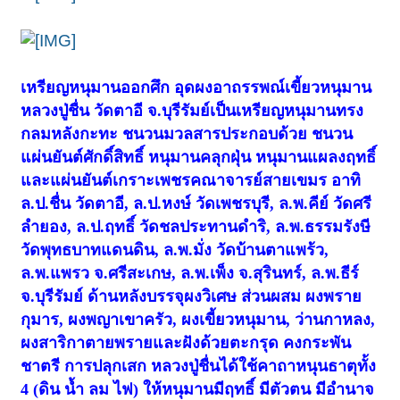
เหรียญหนุมานออกศึก อุดผงอาถรรพณ์เขี้ยวหนุมาน
หลวงปู่ชื่น วัดตาอี จ.บุรีรัมย์เป็นเหรียญหนุมานทรง
กลมหลังกะทะ ชนวนมวลสารประกอบด้วย ชนวน
แผ่นยันต์ศักดิ์สิทธิ์ หนุมานคลุกฝุ่น หนุมานแผลงฤทธิ์
และแผ่นยันต์เกราะเพชรคณาจารย์สายเขมร อาทิ
ล.ป.ชื่น วัดตาอี
, ล.ป.หงษ์ วัดเพชรบุรี, ล.พ.คีย์ วัดศรี
ลำยอง, ล.ป.ฤทธิ์ วัดชลประทานดำริ, ล.พ.ธรรมรังษี
วัดพุทธบาทแดนดิน, ล.พ.มั่ง วัดบ้านตาแพร้ว,
ล.พ.แพรว จ.ศรีสะเกษ, ล.พ.เพ็ง จ.สุรินทร์, ล.พ.ธีร์
จ.บุรีรัมย์ ด้านหลังบรรจุผงวิเศษ ส่วนผสม ผงพราย
กุมาร, ผงพญาเขาครัว, ผงเขี้ยวหนุมาน, ว่านกาหลง,
ผงสาริกาตายพรายและฝังด้วยตะกรุด คงกระพัน
ชาตรี การปลุกเสก หลวงปู่ชื่นได้ใช้คาถาหนุนธาตุทั้ง
4 (ดิน น้ำ ลม ไฟ) ให้หนุมานมีฤทธิ์ มีตัวตน มีอำนาจ