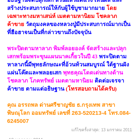
อธิษฐานจิตปลุกเสก ล้วนแล้วแต่แรง เห็นผล และ
สร้างประสบการณ์ให้กับผู้ใช้บูชามากมาย
โดย
เฉพาะทางมหาเสน่ห์ เมตตามหานิยม โชคลาภ
ค้าขาย
วัตถุมงคลของหลวงปู่มีประสบการณ์มากเป็น
ที่ฮือฮาจนเป็นที่กล่าวขานถึงปัจจุบัน
พระปิดตามหาลาภ พิมพ์ลอยองค์ จัดสร้างและปลุก
เสกพร้อมพระขุนแผนนาคเกี้ยวในปี 43
พระปิดตาม
หาลาภนี้มีพุทธลักษณะที่อ้วนท้วนสมบูรณ์ ใต้ฐานฝัง
แผ่นโค๊ตและพลอยเสก
พุทธคุณโดดเด่นทางด้าน
โชคลาภ โภคทรัพย์ เมตตามหานิยม
ติดต่อเจรจา
ค้าขาย ตามแต่อธิษฐาน
(โทรสอบถามได้ครับ)
คุณ อรรถพล ด่านศรีชาญชัย ธ.กรุงเทพ สาขา
พิษณุโลก ออมทรัพย์ เลขที่ 263-520213-4 โทร.084-
6245007
แก้ไขครั้งล่าสุด:
13 มกราคม 2011