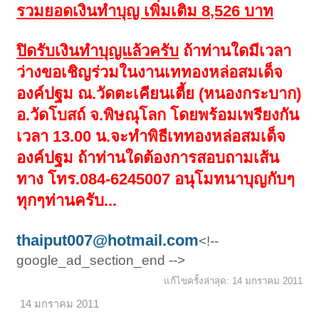
รวมยอดเงินทำบุญ เพิ่มเติม 8,526 บาท
ปิดรับเงินทำบุญแล้วครับ
ถ้าท่านใดมีเวลา
ว่างขอเชิญร่วมในงานเททองหล่อสมเด็จ
องค์ปฐม ณ.วัดตะเคียนเตี้ย (หนองกระบาก)
อ.วัดโบสถ์ จ.พิษณุโลก โดยพร้อมเพรียงกัน
เวลา 13.00 น.จะทำพิธีเททองหล่อสมเด็จ
องค์ปฐม ถ้าท่านใดต้องการสอบถามเส้น
ทาง โทร.084-6245007 อนุโมทนาบุญกับๆ
ทุกๆท่านครับ...
thaiput007@hotmail.com
<!--
google_ad_section_end -->
แก้ไขครั้งล่าสุด:
14 มกราคม 2011
14 มกราคม 2011