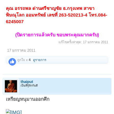
คุณ อรรถพล ด่านศรีชาญชัย ธ.กรุงเทพ สาขา
พิษณุโลก ออมทรัพย์ เลขที่ 263-520213-4 โทร.084-
6245007
< ย้อนกลับ
1
←
4
5
6
7
8
→
35
(ปิดรายการแล้วครับ ขอบพระคุณมากครับ)
ถัดไป >
แก้ไขครั้งล่าสุด:
17 มกราคม 2011
17 มกราคม 2011
ถูกใจ x
4
ดูรายการ
thaiput
เป็นที่รู้จักกันดี
เหรียญหนุมานออกศึก