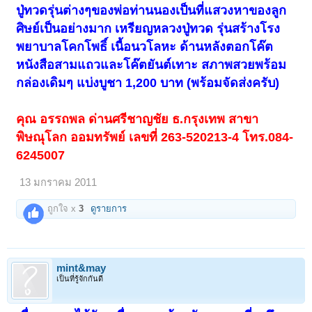
ปู่ทวดรุ่นต่างๆของพ่อท่านนองเป็นที่แสวงหาของลูก
ศิษย์เป็นอย่างมาก เหรียญหลวงปู่ทวด รุ่นสร้างโรง
พยาบาลโคกโพธิ์ เนื้อนวโลหะ ด้านหลังตอกโค๊ต
หนังสือสามแถวและโค๊ตยันต์เทาะ สภาพสวยพร้อม
กล่องเดิมๆ แบ่งบูชา 1,200 บาท (พร้อมจัดส่งครับ)
คุณ อรรถพล ด่านศรีชาญชัย ธ.กรุงเทพ สาขา
พิษณุโลก ออมทรัพย์ เลขที่ 263-520213-4 โทร.084-
6245007
13 มกราคม 2011
ถูกใจ x
3
ดูรายการ
mint&may
เป็นที่รู้จักกันดี