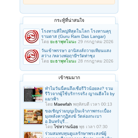
กระทู้ที่น่าสนใจ
โรงทานที่ใหญ่ทีสุดในโลก โรงทานคุรุ
รามดาส (Guru Ram Das Langar)
โดย
ยะธาพุทโมนะ
29 กรกฎาคม 2026
วันเข้าพรรษา อานิสงส์ถวายเทียนแสง
สว่าง /หลวงพ่อฤาษีฯวัดท่าซุง
โดย
ยะธาพุทโมนะ
28 กรกฎาคม 2026
เข้าชมมาก
ทำไมวันนี้คนถึงเชื่อรีวิวน้อยลง? รวม
รีวิวจากผู้ใช้บริการจริง ญาณฮีลใจ by
แมวฟ้า
โดย
Maewfah
พฤหัสบดี เวลา 00:13
ขอเชิญร่วมบุญเป็นเจ้าภาพกระเบื้อง
มุงหลังคากุฏิสงฆ์ วัดล่องกะเบา
อ.อินทร์บุรี...
โดย
ไข่หวานน้อย
พุธ เวลา 07:30
ร่วมสมทบทุนดูแลรักษาพระสงฆ์ผู้