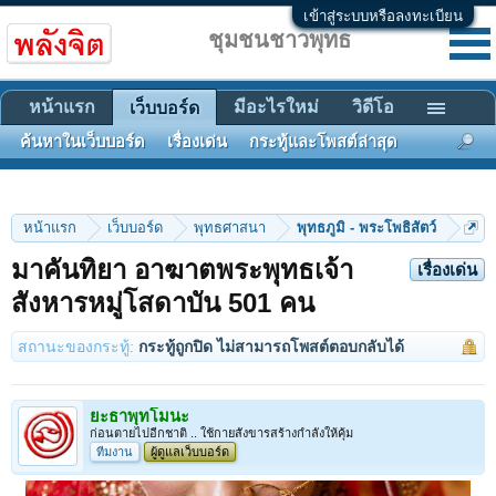
เข้าสู่ระบบหรือลงทะเบียน
ชุมชนชาวพุทธ
หน้าแรก
มีอะไรใหม่
วิดีโอ
เว็บบอร์ด
ค้นหาในเว็บบอร์ด
เรื่องเด่น
กระทู้และโพสต์ล่าสุด
หน้าแรก
เว็บบอร์ด
พุทธศาสนา
พุทธภูมิ - พระโพธิสัตว์
มาคันทิยา อาฆาตพระพุทธเจ้า
เรื่องเด่น
สังหารหมู่โสดาบัน 501 คน
สถานะของกระทู้:
กระทู้ถูกปิด ไม่สามารถโพสต์ตอบกลับได้
ยะธาพุทโมนะ
ก่อนตายไปอีกชาติ .. ใช้กายสังขารสร้างกำลังให้คุ้ม
ทีมงาน
ผู้ดูแลเว็บบอร์ด