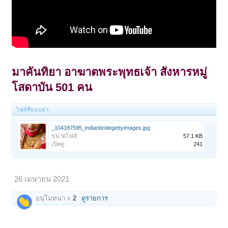
มาคันทิยา อาฆาตพระพุทธเจ้า สังหารหมู่
โสดาบัน 501 คน
ไฟล์ที่แนบมา:
_104187595_indianbridegettyimages.jpg
ขนาดไฟล์:
57.1 KB
เปิดดู:
241
26 เมษายน 2021
อนุโมทนา x
2
ดูรายการ