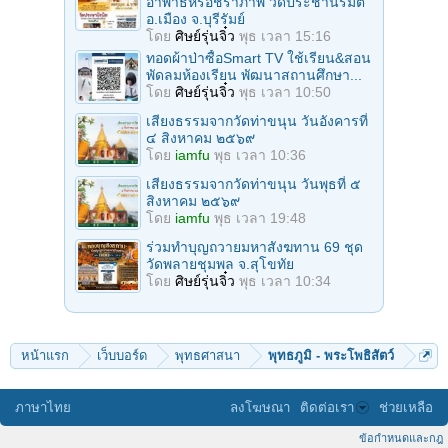
อาพาธหรือชราภาพ วัดประชานิรมิต
อ.เมือง จ.บุรีรัมย์
โดย
ศิษย์รุ่นจิ๋ว
พุธ เวลา 15:16
ทอดผ้าป่าซื้อSmart TV ใช้เรียน&สอน
พัดลมห้องเรียน พัฒนาสถานศึกษา...
โดย
ศิษย์รุ่นจิ๋ว
พุธ เวลา 10:50
เสียงธรรมจากวัดท่าขนุน วันอังคารที่
๔ สิงหาคม ๒๕๖๙
โดย
iamfu
พุธ เวลา 10:36
เสียงธรรมจากวัดท่าขนุน วันพุธที่ ๕
สิงหาคม ๒๕๖๙
โดย
iamfu
พุธ เวลา 19:48
ร่วมทําบุญถวายมหาสังฆทาน 69 ชุด
วัดพลายชุมพล จ.สุโขทัย
โดย
ศิษย์รุ่นจิ๋ว
พุธ เวลา 10:34
หน้าแรก
เว็บบอร์ด
พุทธศาสนา
พุทธภูมิ - พระโพธิสัตว์
ภาษาไทย
ลงโฆษณา
ติดต่อเรา
ช่วยเหลือ
ข้อกำหนดและกฎ