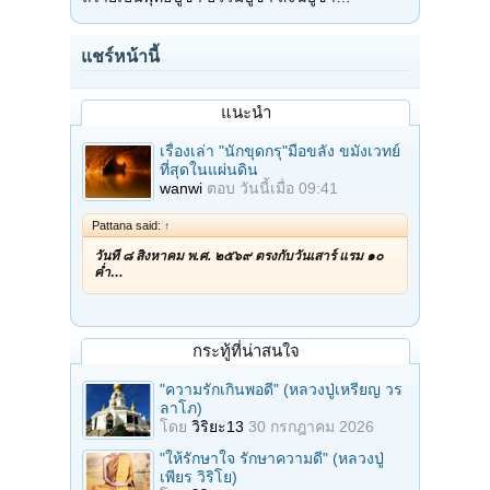
แชร์หน้านี้
แนะนำ
เรื่องเล่า "นักขุดกรุ"มือขลัง ขมังเวทย์
ที่สุดในแผ่นดิน
wanwi
ตอบ
วันนี้เมื่อ 09:41
Pattana said:
↑
วันที่ ๘ สิงหาคม พ.ศ. ๒๕๖๙ ตรงกับวันเสาร์ แรม ๑๐
ค่ำ…
กระทู้ที่น่าสนใจ
"ความรักเกินพอดี" (หลวงปู่เหรียญ วร
ลาโภ)
โดย
วิริยะ13
30 กรกฎาคม 2026
"ให้รักษาใจ รักษาความดี" (หลวงปู่
เพียร วิริโย)