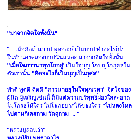
.
"มาจากจิตใจทั้งนั้น"
" .. เมื่อคิดเป็นบาป พูดออกก็เป็นบาป ทำอะไรก็ไป
ในทำนองคลองบาปนั่นแหละ มาจากจิตใจทั้งนั้น
"เมื่อใจภาวนาพุทโธอยู่"
เป็นใจบุญ ใจบุญใจกุศลใน
ตัวเรานั้น
"คิดอะไรก็เป็นบุญเป็นกุศล"
ทำดี พูดดี คิดดี
"ภาวนาอยูในใจทุกเวลา"
จิตใจของ
ผู้นึก ผู้เจริญเช่นนี้ ก็มีแต่ความบริสุทธิ์ผ่องใสสะอาด
ไม่โกรธให้ใคร ไม่โลภอยากได้ของใคร
"ไม่หลงใหล
ไปตามกิเลสกาม วัตถุกาม
" .. "
"หลวงปู่สอนว่า"
หลวงปู่สิม พุทธาจาโร