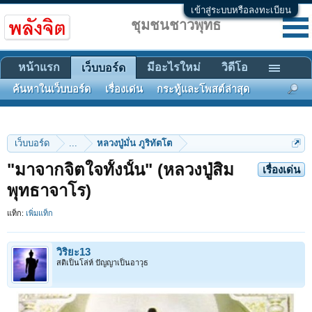
เข้าสู่ระบบหรือลงทะเบียน
ชุมชนชาวพุทธ
หน้าแรก
มีอะไรใหม่
วิดีโอ
เว็บบอร์ด
ค้นหาในเว็บบอร์ด
เรื่องเด่น
กระทู้และโพสต์ล่าสุด
เว็บบอร์ด
...
หลวงปู่มั่น ภูริทัตโต
"มาจากจิตใจทั้งนั้น" (หลวงปู่สิม
เรื่องเด่น
พุทธาจาโร)
แท็ก:
เพิ่มแท็ก
วิริยะ13
สติเป็นโล่ห์ ปัญญาเป็นอาวุธ