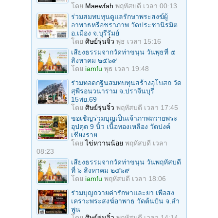
โดย
Maewfah
พฤหัสบดี เวลา 00:13
ร่วมสมทบทุนดูแลรักษาพระสงฆ์ผู้
อาพาธหรือชราภาพ วัดประชานิรมิต
อ.เมือง จ.บุรีรัมย์
โดย
ศิษย์รุ่นจิ๋ว
พุธ เวลา 15:16
เสียงธรรมจากวัดท่าขนุน วันพุธที่ ๕
สิงหาคม ๒๕๖๙
โดย
iamfu
พุธ เวลา 19:48
ร่วมทอดกฐินสมทบทุนสร้างอุโบสถ วัด
สุพีรอนวนาราม จ.ปราจีนบุรี
15พย.69
โดย
ศิษย์รุ่นจิ๋ว
พฤหัสบดี เวลา 17:45
ขอเชิญร่วมบุญเป็นเจ้าภาพถวายพระ
อุปคุต 9 นิ้ว เนื้อทองเหลือง วัดปงค์
เชียงราย
โดย
ไข่หวานน้อย
พฤหัสบดี เวลา
08:23
เสียงธรรมจากวัดท่าขนุน วันพฤหัสบดี
ที่ ๖ สิงหาคม ๒๕๖๙
โดย
iamfu
พฤหัสบดี เวลา 18:06
ร่วมบุญถวายค่ารักษาและยา เพื่อสง
เคราะพระสงฆ์อาพาธ วัดต้นปัน จ.ลํา
พูน
โดย
ศิษย์รุ่นจิ๋ว
พฤหัสบดี เวลา 14:14