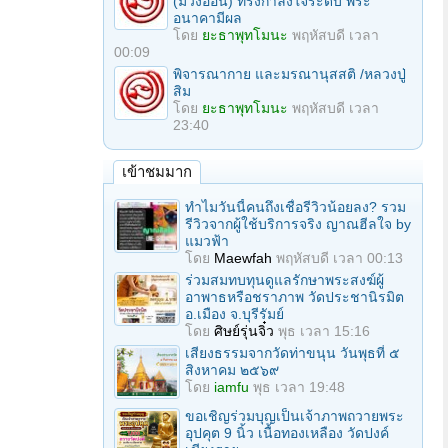
(ม่วงอ่อน) ทรงกำลังใจระดับ พระ
อนาคามีผล
โดย
ยะธาพุทโมนะ
พฤหัสบดี เวลา
00:09
พิจารณากาย และมรณานุสสติ /หลวงปู่
สิม
โดย
ยะธาพุทโมนะ
พฤหัสบดี เวลา
23:40
เข้าชมมาก
ทำไมวันนี้คนถึงเชื่อรีวิวน้อยลง? รวม
รีวิวจากผู้ใช้บริการจริง ญาณฮีลใจ by
แมวฟ้า
โดย
Maewfah
พฤหัสบดี เวลา 00:13
ร่วมสมทบทุนดูแลรักษาพระสงฆ์ผู้
อาพาธหรือชราภาพ วัดประชานิรมิต
อ.เมือง จ.บุรีรัมย์
โดย
ศิษย์รุ่นจิ๋ว
พุธ เวลา 15:16
เสียงธรรมจากวัดท่าขนุน วันพุธที่ ๕
สิงหาคม ๒๕๖๙
โดย
iamfu
พุธ เวลา 19:48
ขอเชิญร่วมบุญเป็นเจ้าภาพถวายพระ
อุปคุต 9 นิ้ว เนื้อทองเหลือง วัดปงค์