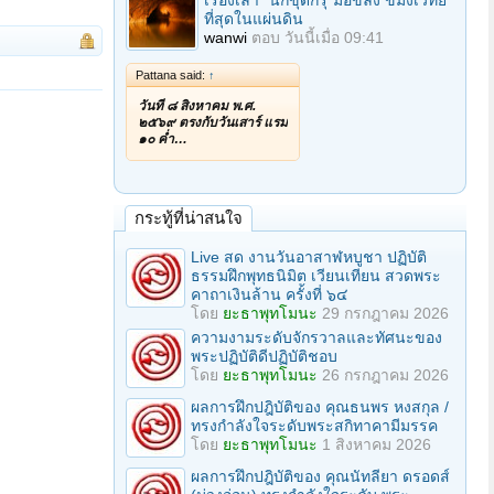
เรื่องเล่า "นักขุดกรุ"มือขลัง ขมังเวทย์
ที่สุดในแผ่นดิน
wanwi
ตอบ
วันนี้เมื่อ 09:41
Pattana said:
↑
วันที่ ๘ สิงหาคม พ.ศ.
๒๕๖๙ ตรงกับวันเสาร์ แรม
๑๐ ค่ำ…
กระทู้ที่น่าสนใจ
Live สด งานวันอาสาฬหบูชา ปฏิบัติ
ธรรมฝึกพุทธนิมิต เวียนเทียน สวดพระ
คาถาเงินล้าน ครั้งที่ ๖๔
โดย
ยะธาพุทโมนะ
29 กรกฎาคม 2026
ความงามระดับจักรวาลและทัศนะของ
พระปฏิบัติดีปฏิบัติชอบ
โดย
ยะธาพุทโมนะ
26 กรกฎาคม 2026
ผลการฝึกปฎิบัติของ คุณธนพร หงสกุล /
ทรงกำลังใจระดับพระสกิทาคามีมรรค
โดย
ยะธาพุทโมนะ
1 สิงหาคม 2026
ผลการฝึกปฎิบัติของ คุณนัทลียา ดรอดส์