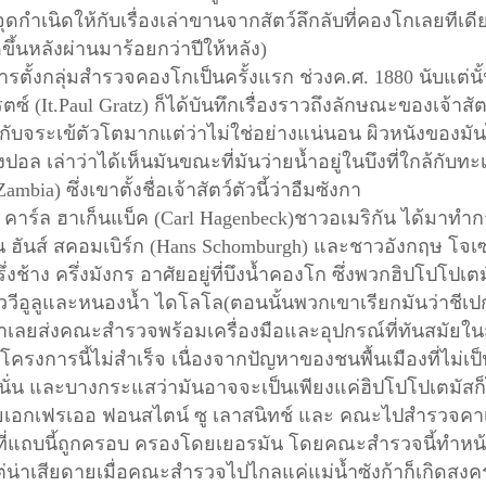
ุดกำเนิดให้กับเรื่องเล่าขานจากสัตว์ลึกลับที่คองโกเลยทีเดี
ิดขึ้นหลังผ่านมาร้อยกว่าปีให้หลัง)
ตั้งกลุ่มสำรวจคองโกเป็นครั้งแรก ช่วงค.ศ.
1880 นับแต่นั
์ (It.Paul Gratz) ก็ได้บันทึกเรื่องราวถึงลักษณะของเจ้าสัตว์
ยกับจระเข้ตัวโตมากแต่ว่าไม่ใช่อย่างแน่นอน ผิวหนังของมัน
ซึ่งปอล เล่าว่าได้เห็นมันขณะที่มันว่ายน้ำอยู่ในบึงที่ใกล้กับท
bia) ซึ่งเขาตั้งชื่อเจ้าสัตว์ตัวนี้ว่าอืมซังกา
คาร์ล ฮาเก็นแบ็ค (
Carl Hagenbeck)ชาวอเมริกัน ได้มาทำ
ัน ฮันส์ สคอมเบิร์ก (Hans Schomburgh) และชาวอังกฤษ โจเ
ึ่งช้าง ครึ่งมังกร อาศัยอยู่ที่บึงน้ำคองโก ซึ่งพวกฮิปโปโปเ
ีอูลูและหนองน้ำ ไดโลโล(ตอนนั้นพวกเขาเรียกมันว่าชีเปก
ขาเลยส่งคณะสำรวจพร้อมเครื่องมือและอุปกรณ์ที่ทันสมัยในส
ยโครงการนี้ไม่สำเร็จ เนื่องจากปัญหาของชนพื้นเมืองที่ไม่เ
ั่น และบางกระแสว่ามันอาจจะเป็นเพียงแค่ฮิปโปโปเตมัสก็
้อยเอกเฟรเออ ฟอนสไตน์ ซู เลาสนิทช์ และ คณะไปสำรวจค
ที่แถบนี้ถูกครอบ ครองโดยเยอรมัน โดยคณะสำรวจนี้ทำหน้าท
 แต่น่าเสียดายเมื่อคณะสำรวจไปไกลแค่แม่น้ำซังก้าก็เกิดสง