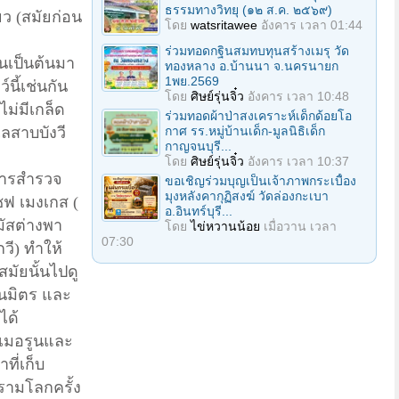
ธรรมทางวิทยุ (๑๒ ส.ค. ๒๕๖๙)
ยว (สมัยก่อน
โดย
watsritawee
อังคาร เวลา 01:44
ร่วมทอดกฐินสมทบทุนสร้างเมรุ วัด
้นเป็นต้นมา
ทองหลาง อ.บ้านนา จ.นครนายก
1พย.2569
นี้เช่นกัน
โดย
ศิษย์รุ่นจิ๋ว
อังคาร เวลา 10:48
ไม่มีเกล็ด
ร่วมทอดผ้าป่าสงเคราะห์เด็กด้อยโอ
กาศ รร.หมู่บ้านเด็ก-มูลนิธิเด็ก
ะเลสาบบังวี
กาญจนบุรี...
โดย
ศิษย์รุ่นจิ๋ว
อังคาร เวลา 10:37
การสำรวจ
ขอเชิญร่วมบุญเป็นเจ้าภาพกระเบื้อง
มุงหลังคากุฏิสงฆ์ วัดล่องกะเบา
ซฟ เมงเกส (
อ.อินทร์บุรี...
ตมัสต่างพา
โดย
ไข่หวานน้อย
เมื่อวาน เวลา
07:30
วี) ทำให้
มัยนั้นไปดู
ป็นมิตร และ
ได้
าเมอรูนและ
ี่เก็บ
ครามโลกครั้ง