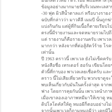
มีนักสัตว์วิทยา ดร.รอย พีแมคคาล 
ข้อมูลอย่างมากมายที่บริเวณทะเล
-30 ฟุต ผิวสีน้ำตาลแก่ หรือบางราย
ฉบับที่กล่าวว่า มาวคีลี เมมบี นั้นถู
แบ่งกินกัน แต่ผู้ที่กินเนื้อก็ตายเรีย
ตรงนี้มีรายงานและจดหมายรวมไปถึงข้
แต่ รายงานก็คือรายงานครับ เพาเว
มากกว่า หลังจากที่ต่อสู้สัตว์ร้าย 
เท่านั้น
ปี
1963 คราวนี้ เพาเวล ยังไม่เข็ดค
หนังสือชื่อ เทรเดอร์ ฮอร์น เขียนโ
ตัวนี้ที่กาบอง พาเวลเลยเชื่อครับ แ
คราว นี้ไม่เสียเที่ยวครับ พวกเขาดู
พบเห็นเกี่ยวกับมันในครั้งล่าสุด 
ฟาง โดยการคุยกันนั้น เพาเวลนำภาพ
เมื่อเขาลองเอาภาพหมีมาให้เขาดู หมอ
ดิปโลโดคัสให้ดู หมอผีก็ตอบอย่างไม่
จากนั้นเพาเวลก็ถามหมอผีว่า เคยมี