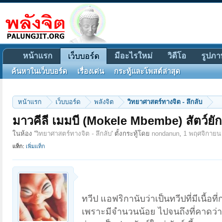
หน้าแรก
มีอะไรใหม่
วิดีโอ
รูปภา
เว็บบอร์ด
ค้นหาในเว็บบอร์ด
เรื่องเด่น
กระทู้และโพสต์ล่าสุด
หน้าแรก
เว็บบอร์ด
พลังจิต
วิทยาศาสตร์ทางจิต - ลึกลับ
มาวคีลี เมมบี (Mokele Mbembe) สัตว์ยัก
ในห้อง '
วิทยาศาสตร์ทางจิต - ลึกลับ
' ตั้งกระทู้โดย
nondanun
,
1 พฤศจิกายน
แท็ก:
เพิ่มแท็ก
ทวีป แอฟริกานับว่าเป็นทวีปที่มีเนื้อท
เพราะมีจำนวนน้อย ไปจนถึงที่คาดว่า