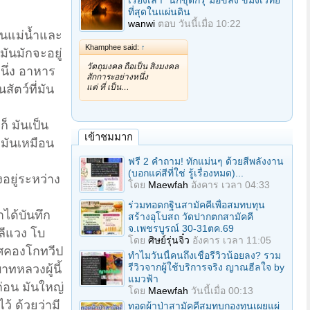
เรื่องเล่า "นักขุดกรุ"มือขลัง ขมังเวทย์
ที่สุดในแผ่นดิน
wanwi
ตอบ
วันนี้เมื่อ 10:22
ในแม่น้ำและ
Khamphee said:
↑
มันมักจะอยู่
วัตถุมงคล ถือเป็น สิ่งมงคล
นึ่ง อาหาร
สักการะอย่างหนึ่ง
แต่ ที่ เป็น…
ัตว์ที่มัน
็ มันเป็น
เข้าชมมาก
ามันเหมือน
ฟรี 2 คำถาม! ทักแม่นๆ ด้วยสีพลังงาน
(บอกแค่สีที่ใช่ รู้เรื่องหมด)...
ยู่ระหว่าง
โดย
Maewfah
อังคาร เวลา 04:33
ร่วมทอดกฐินสามัคคีเพื่อสมทบทุน
าได้บันทึก
สร้างอุโบสถ วัดปากตกสามัคคี
จ.เพชรบูรณ์ 30-31ตค.69
 ลีแวง โบ
โดย
ศิษย์รุ่นจิ๋ว
อังคาร เวลา 11:05
เทศคองโกทวีป
ทำไมวันนี้คนถึงเชื่อรีวิวน้อยลง? รวม
รีวิวจากผู้ใช้บริการจริง ญาณฮีลใจ by
ทหลวงผู้นี้
แมวฟ้า
่อน มันใหญ่
โดย
Maewfah
วันนี้เมื่อ 00:13
้ ด้วยว่ามี
ทอดผ้าป่าสามัคคีสมทบกองทุนเผยแผ่