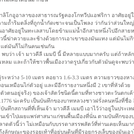
งน้ำลิโกอูอาลาของสาธารณรัฐคองโกทวีปแอฟริกา อาศัยอยู่
ามถ้ำริมตลิ่งที่ถูกน้ำกัดเซาะจนเป็นโพลง ว่ากันว่าส่วนใหญ่
มันอาศัยอยู่ในทะเลสาบโดยข้ามแม่น้ำอีกสายหนึ่งไปอีกสายห
นี้ฆ่าควายและช้างด้วยการเอาเขาของมันแทง แต่มันไม่กินส
แต่มันก็ไม่กินคนเช่นกัน
่า เจ้า มาวคีลี เมมบี นี้ มีหลายแบบมากครับ แต่ถ้าหลักก
หลม และถ้าให้ชาวพื้นเมืองวาดรูปเกี่ยวกับตัวมันดูจะพบว่
ระหว่าง 5-10 เมตร คอยาว 1.6-3.3 เมตร ความยาวของหางอ
อนเหมือนไก่ตัวอยู่ และมีอีกรายงานหนึ่งมี 2 เขาที่หัวด้วย
ีตัวตนอยู่จริง) ของเจ้าสัตว์ชนิดนี้ตามที่ทางชาวตะวันตกเค้
.
1776 น่ะครับ เป็นบันทึกของบาทหลวงชาวฝรั่งคนหนึ่งที่ชื่อ
้บันทึกสถานที่ที่เห็นเจ้า มาวคีลี เมมบี เอาไว้ว่าอยู่ในประ
นเข้าไปเผยแพร่ศาสนาแก่ชนพื้นเมืองที่นั่น ตามบันทึกของบา
ดตัวนี้ว่า ไม่เหมือนกับบรรดาสรรพสัตว์ที่ท่านเคยเห็นมาก
ึงลักษณะของรอยเท้าที่อยู่บนดินที่มีรอยกรงเล็บของมันเอาไว