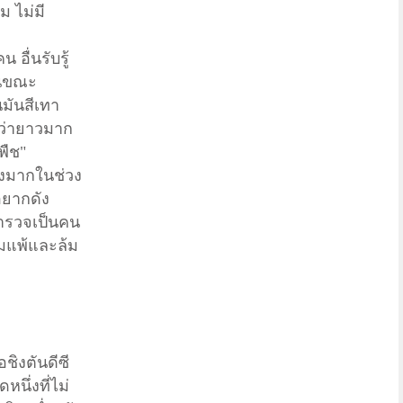
 ไม่มี
อื่นรับรู้
ในขณะ
นมันสีเทา
่ว่ายาวมาก
พืช"
างมากในช่วง
อยากดัง
สำรวจเป็นคน
อมแพ้และล้ม
ชิงตันดีซี
นึ่งที่ไม่