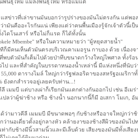
นพันธุ์ใหม่ แมลงพันธุ์ใหม่ หรือแม้แต่
่งกระแสข่าวที่เล่าขานมันบอกว่ารูปร่างของมันไม่ตรงกัน แต่พอส
ว่ามันคืออะไรกันแน่ เพียงแต่ว่าคนพื้นเมืองรู้จักเจ้าตัวนี้เป
้งไดโนเสาร์ หรือไม่ก็แรด ก็ได้ทั้งนั้น
kele Mbembe" หรือในความหมายว่า "ผู้หยุดสายน้ำ"
บางทีก็มีคนเห็นตัวมันตรงบริเวณคาเมอรูน กาบอง ด้วย เนื่อง
ื้นที่ที่พบตัวมันก็เต็มไปด้วยป่าทึบขนาดกว้างใหญ่ไพศาล ทั้งร้อ
วไป และที่สำคัญในบรรดาหนองน้ำเหล่านี้ มีแห่งหนึ่งที่นับว่า
ว 55,000 ตารางไมล์ ใหญ่กว่ารัฐฟลอริดาของสหรัฐอเมริกาทั้
 ยังตกสำรวจอยู่เลยครับท่าน...!
ีลี เมมบี แต่บางเผ่าก็เรียกมันแตกต่างกันออกไป เช่น อีเมร่า
ลว่าผู้ฆ่าช้าง หรือ ช้างน้ำ นอกนากนี้ก็มี อเสกา โมเก, อั
ด้ว่ามาวคีลี เมมมบี มีขนาดพอๆ กับช้างหรืออาจใหญ่กว่าช
ยกว่านอเดี่ยวตั้งอยู่กลางหัว คล้ายงาของช้างสีผิวของมันไ
่ากับช้างมีนิ้วสามนิ้วและมีเล็บด้วย เสียงของมันมีทั้งเสีย
ก็ไม่เคยได้ยินมาก่อน