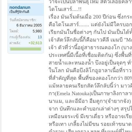
ว่าจะเป็นปลาพันธุ์ใหม่ สัตว์เลี้อยคลา
nondanun
ไดโนเสาร์....
!!
เป็นที่รู้จักกันดี
เรื่อง มันเริ่มต้นเมื่อ 200 ปีก่อน ซึ
วันที่สมัครสมาชิก:
คือไดโนเสาร์....... แต่ยังไม่มีใครบอก
6 ธันวาคม 2005
โพสต์:
5,980
เรียกมันในชื่อต่างๆ กันไป มันเป็นได้ทั
กระทู้เรื่องเด่น:
13
เจ้าสัตว์ลึกลับนี้ก็คือมาวคีลี เมมบี "
Mo
ค่าพลัง:
+32,613
เจ้า ตัวที่ว่านี้อยู่สาธารณคองโก (
ประเทศนี้มีเนื้อที่เชื่อมติดกัน) ซึ่งพ
สายน้ำและหนองน้ำ บึงอยู่เป็นจุดๆ ทั่
ในโลก มันคือบึงลิโกอูอาลาเนื้อที่รา
ที่สำคัญที่สุด พื้นที่ของคองโกกว่า
80%
แม้หลายคนเรียกสัตว์ลึกลับนี้ว่า มาวค
กา(
Emela Natouka)เป็นภาษาลิงกาลาแป
นาแม, และอีมีอา อืมตูกา(จำยากจัง)
จาก บันทึกและคำบอกเล่าต่างๆ สรุปไ
เหมือนจระเข้ มีเขาเดี่ยว หรืออาจเรี
หรือเทา เกลี้ยงไม่มีขน รอยเท้าขนาดเท
คำราม เสียงคราง ฯลฯ ที่มนุษย์ที่ไหน