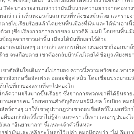
(Roy P. Mackal) เดินทางไปด้วยและได้พบรายงานของการพบ
สาบ Tele บางรายงานกล่าวว่ามันมีขนาดความยาวจากคอหา
งานกล่าวว่าเห็นหงอนกับแนวขนที่หลังของมันด้วย และรายงา
กฆ่าตายไปเรียบร้อยแล้วโดยชนพื้นเมืองที่นั่น และได้นำเอาเน
บไปด้วย (ซึ่ง เรื่องการการตายของ มาวคีลี เมมบี โดยชนพื้นเมื
อมูลจากชาวเผ่าพื้น เมืองได้บันทึกเอาไว้ด้วย
ลอยากพบมันจะๆ มากกว่า แต่การเดินทางของเขาก็ออกมาล
โรคร้าย จนเกือบตาย เขาต้องกลับบ้านไปโดยได้ข้อมูลเพียงพยา
รับ เขาตัดสินใจเดินทางไปกาบอง คราวนี้ความหวังของเพาเ
ดยชาวอังกฤษชื่ออัลเฟรด อลอยซิอุส สมิธ โดยเขียนประมาณว่
ละหันไปที่กาบองแทนที่จะไปคองโก
จะใกล้ความจริงมากขึ้นเรื่อยๆ ซึ่งจากการพวกเขาที่ได้ยินร
จากพยานหลายคน โดยพยานสำคัญคือหมอผีมีเชล โอเบียง หมอผ
สัตว์ต่างๆ มาให้เขาดูปรากฏว่าเขาตอบชื่อสัตว์ในแอฟริก
ผีบอกว่าสัตว์นี้เขาไม่รู้จัก และคราวนี้เพาเวลเอารูปของไ
ลังเล
“อืนยามาลา” นี้แหละเจ้าตัวนี้แหละ
ใครฆ่ามันและเหลือกะโหลกไว้เปล่า หมอผีตอบว่า
“ไม่ อิมย