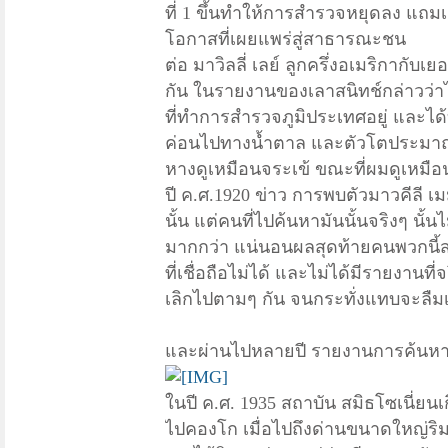
ที่ 1 ขึ้นทำให้การสำรวจหยุดลง แถม
โอกาสที่เผยแพร่สู่สาธารณะชน
ต่อ มาวิลลี่ เลย์ ลูกครึ่งอเมริกากั
กัน ในรายงานของเลาสนิทช์กล่าวว่าไ
ที่ทำการสำรวจภูมิประเทศอยู่ และได้บ
ค่อนไปทางน้ำตาล และตัวโตประมาณช้า
หางดูเหมือนจระเข้ ขณะที่ผมดูเหมือ
ปี ค.ศ.
1920 ข่าว การพบตัวมาวคีลี เ
นั้น แต่คนที่ไปค้นหามันนั้นจริงๆ นั
มากกว่า แน่นอนผลสุดท้ายคนพวกนี้ส
ที่เชื่อถือไม่ได้ และไม่ได้มีรายงา
เลิกไปตามๆ กัน จนกระทั่งแทบจะลืม
และผ่านไปหลายปี รายงานการค้นหาตัวม
ในปี ค.ศ.
1935 สถาบัน สมิธโซเนี่ยนเก
ไปคองโก เมื่อไปถึงด่านขนาดใหญ่ริมฝั