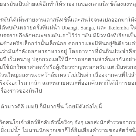
เยอรมันเป็นฝ่ายแพ้อีกทำให้รายงานของเลาสนิทช์ต้องลงหลุม
บเยอรมันได้เห็นรายงานเลาสนิทช์นี้และสนใจจนแปลออกมาให้คน 
ด้พบมันหลายครั้งที่แม่น้ำ
Ubangi
, Sanga, และ Ikelemba 
รรยายถึงลักษณะของมันเอาไว้ว่า "มัน มีผิวหนังที่เรียบเป็
งหรือเล็กกว่านั้นเล็กน้อย คอยาวและมีฟันอยู่ซี่เดียวแต
นว่ามันกำลังออกหาอาหารอยู่ โดยอาหารที่มันกินประจำคือ
มมบี เริ่มหนาหู ปลุกกระแสให้มีการออกตามล่าค้นหากันอย่
้นไม่ใช้นักวิทยาศาสตร์หรือผู้เชี่ยวชาญหรอกครับ แต่เป็นพวก
่วนใหญ่ผลงานจะคว้าล้มเหลวไม่เป็นท่า เนื่องจากคนที่ไป
นที่จริงจังอะไรมากนัก และหลายคณะที่ออกค้นหาก็ได้มีการย
เรื่องราวของมันไป
าวคีลี เมมบี ก็มีมากขึ้น โดยมีดังต่อไปนี้
ิดสนใจเจ้าสัตว์ลึกลับตัวนี้จริงๆ จังๆ เลยส่งนักสำรวจจากวอ
่งแม่น้ำ ไม่นานนักพวกเขาก็ได้ยินเสียงคำรามของสัตว์ชนิดห