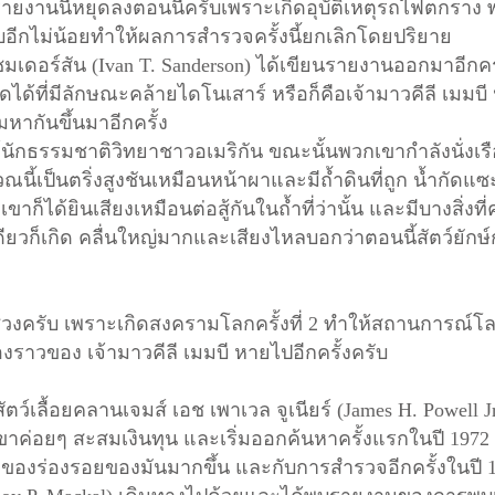
ายงานนี้หยุดลงตอนนี้ครับเพราะเกิดอุบัติเหตุรถไฟตกราง 
ีกไม่น้อยทำให้ผลการสำรวจครั้งนี้ยกเลิกโดยปริยาย
ซมเดอร์สัน (Ivan T. Sanderson) ได้เขียนรายงานออกมาอีกครั้
ด้ที่มีลักษณะคล้ายไดโนเสาร์ หรือก็คือเจ้ามาวคีลี เมมบี น
ากันขึ้นมาอีกครั้ง
ล์นักธรรมชาติวิทยาชาวอเมริกัน ขณะนั้นพวกเขากำลังนั่งเรื
เวณนี้เป็นตริ่งสูงชันเหมือนหน้าผาและมีถ้ำดินที่ถูก น้ำกัดแซ
ขาก็ได้ยินเสียงเหมือนต่อสู้กันในถ้ำที่ว่านั้น และมีบางสิ่งที
ดียวก็เกิด คลื่นใหญ่มากและเสียงไหลบอกว่าตอนนี้สัตว์ยักษ์
ช่วงครับ เพราะเกิดสงครามโลกครั้งที่ 2 ทำให้สถานการณ์โล
องราวของ เจ้ามาวคีลี เมมบี หายไปอีกครั้งครับ
ัตว์เลื้อยคลานเจมส์ เอช เพาเวล จูเนียร์ (James H. Powell J
เขาค่อยๆ สะสมเงินทุน และเริ่มออกค้นหาครั้งแรกในปี 1972 
ยของร่องรอยของมันมากขึ้น และกับการสำรวจอีกครั้งในปี 1