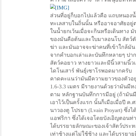
ส่วนที่อยู่ก็บอกไปแล้วคือ แถบหนอ
ทะเลสาบในถิ่นนั้น หรืออาจอาศัยอยู่ต
ในน้ำยกเว้นเมื่อจะกินหรือเดินทาง 
ของมันคือต้นและใบมาลอนโบ สัตว์ตัว
ฆ่า และมันอาจจะฆ่าคนที่เข้าใกล้มัน 
จากคำบอกเล่าและบันทึกหลายๆ ปาก พบว
สัตว์คอยาว หางยาวและมีนิ้วสามนิ้วแ
ไดโนเสาร์ พันธุ์เซาโรพอดมากครับ
คาดคะแนว่ามันมีความยาวของตัวอยู่
1.6-3.3 เมตร มีรายงานด้วยว่ามันมีหง
ตาม หลักฐานบันทึกการมีอยู่ (ถ้ามันม
เอาไว้เป็นครั้งแรก นั้นก็เมือเมื่อปี ค.ศ
นาวองตู โปรยา (Lvain Proyart) ซึ่งได
แอฟริกา ซึ่งได้เจอโดยบังเอิญตอนท่า
ได้บรรยายลักษณะของเจ้าสัตว์ประหลา
เท่าช้างแต่ไม่ใช้ช้าง และได้บรรยายถ