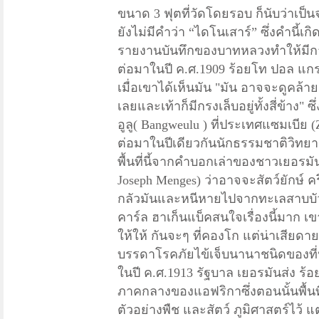
ขนาด 3 ฟุตที่วัดโดยรอบ ก็นับว่าเป็นจ
ยังไม่มีคำว่า “ไดโนเสาร์” ซึ่งคำนี้เก
รายงานบันทึกของบาทหลวงทำให้มีการ
ต่อมาในปี ค.ศ.
1909 ร้อยโท ปอล แกรตซ
เมื่อเขาได้เห็นมัน "มัน อาจจะดูคล้า
เลยและเท้าก็มีกรงเล็บอยู่ทั้งสี่ข้าง" 
อูลู( Bangweulu ) ที่ประเทศแซมเบีย (Zam
ต่อมาในปีเดียวกันนักธรรมชาติวิทยา 
พื้นที่นี้จากคำบอกเล่าของชาวเยอรม
Joseph Menges) ว่าอาจจะสัตว์ยักษ์ คร
กลัวมันและหนีหายไปจากทะเลสาบบัวว
คาร์ล ฮาเก็นแบ็คสนใจเรื่องนี้มาก เ
ให้ให้ กันจะๆ ที่คองโก แต่น่าเสียดา
บรรดาโรคภัยไข้เจ็บนานาชนิดของที่น
ในปี ค.ศ.
1913 รัฐบาล เยอรมันส่ง ร
ภาคกลางของแอฟริกาซึ่งตอนนั้นพื้น
ตัวอย่างพืช และสัตว์ ภูมิศาสตร์ไว้