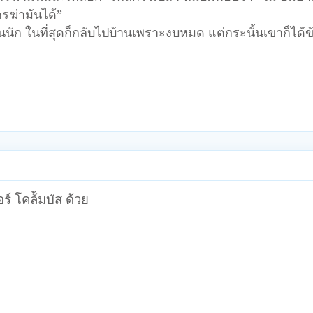
ครฆ่ามันได้”
านนัก ในที่สุดก็กลับไปบ้านเพราะงบหมด แต่กระนั้นเขาก็ได้
์ โคล้ัมบัส ด้วย