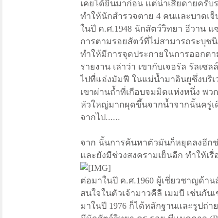
เคยได้ยินมาก่อน แต่น่าเสียดายครับร
ทำให้นักสำรวจตาย 4 คนและบาดเจ็บอ
ในปี ค.ศ.
1948 นักสัตว์วิทยา อีวาน แ
การตามรอยสัตว์ที่ไม่สามารถระบุชนิดไ
ทำให้มีการจุดประกายในการออกตามห
รายงาน เล่าว่า เขากับเจอรัล รัลเซล
ไปที่แอ่งมัมฟี ในแม่น้ำมาอินยูซึ่งบริ
เขาผ่านถ้ำที่เกือบจมมิดแห่งหนึ่ง พวกเ
หัวใหญ่มากผุดขึ้นจากน้ำจากนั้นครู่เ
จากไป......
จาก นั้นการค้นหาตัวมันก็หยุดลงอีก
และยังมีช่วงสงครามเย็นอีก ทำให้เรื่
ต่อมาในปี ค.ศ.
1960 ผู้เชี่ยวชาญด้านส
สนใจในตัวเจ้ามาวคีลี เมมบี เช่นกัน
มาในปี 1976 ก็ได้หลักฐานและรูปถ่า