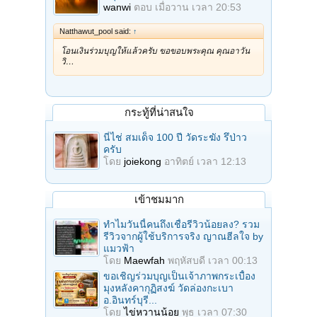
wanwi
ตอบ
เมื่อวาน เวลา 20:53
Natthawut_pool said:
↑
โอนเงินร่วมบุญให้แล้วครับ ขอขอบพระคุณ คุณอาวัน
วิ…
กระทู้ที่น่าสนใจ
นี่ไช่ สมเด็จ 100 ปี วัดระฆัง รึป่าว
ครับ
โดย
joiekong
อาทิตย์ เวลา 12:13
เข้าชมมาก
ทำไมวันนี้คนถึงเชื่อรีวิวน้อยลง? รวม
รีวิวจากผู้ใช้บริการจริง ญาณฮีลใจ by
แมวฟ้า
โดย
Maewfah
พฤหัสบดี เวลา 00:13
ขอเชิญร่วมบุญเป็นเจ้าภาพกระเบื้อง
มุงหลังคากุฏิสงฆ์ วัดล่องกะเบา
อ.อินทร์บุรี...
โดย
ไข่หวานน้อย
พุธ เวลา 07:30