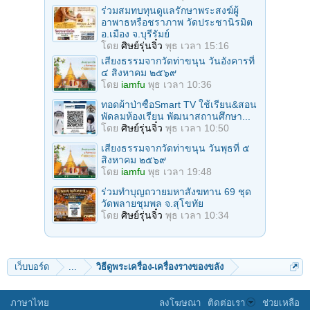
ร่วมสมทบทุนดูแลรักษาพระสงฆ์ผู้
อาพาธหรือชราภาพ วัดประชานิรมิต
อ.เมือง จ.บุรีรัมย์
โดย
ศิษย์รุ่นจิ๋ว
พุธ เวลา 15:16
เสียงธรรมจากวัดท่าขนุน วันอังคารที่
๔ สิงหาคม ๒๕๖๙
โดย
iamfu
พุธ เวลา 10:36
ทอดผ้าป่าซื้อSmart TV ใช้เรียน&สอน
พัดลมห้องเรียน พัฒนาสถานศึกษา...
โดย
ศิษย์รุ่นจิ๋ว
พุธ เวลา 10:50
เสียงธรรมจากวัดท่าขนุน วันพุธที่ ๕
สิงหาคม ๒๕๖๙
โดย
iamfu
พุธ เวลา 19:48
ร่วมทําบุญถวายมหาสังฆทาน 69 ชุด
วัดพลายชุมพล จ.สุโขทัย
โดย
ศิษย์รุ่นจิ๋ว
พุธ เวลา 10:34
เว็บบอร์ด
...
วิธีดูพระเครื่อง-เครื่องรางของขลัง
ภาษาไทย
ลงโฆษณา
ติดต่อเรา
ช่วยเหลือ