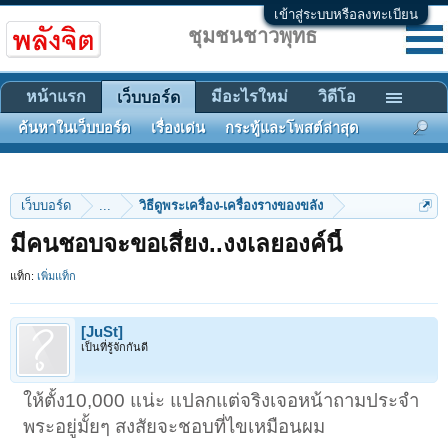
เข้าสู่ระบบหรือลงทะเบียน
ชุมชนชาวพุทธ
หน้าแรก
มีอะไรใหม่
วิดีโอ
เว็บบอร์ด
ค้นหาในเว็บบอร์ด
เรื่องเด่น
กระทู้และโพสต์ล่าสุด
เว็บบอร์ด
...
วิธีดูพระเครื่อง-เครื่องรางของขลัง
มีคนชอบจะขอเสี่ยง..งงเลยองค์นี้
แท็ก:
เพิ่มแท็ก
[JuSt]
เป็นที่รู้จักกันดี
ให้ตั้ง10,000 แน่ะ แปลกแต่จริงเจอหน้าถามประจำ
พระอยู่มั้ยๆ สงสัยจะชอบที่ไขเหมือนผม