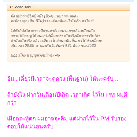
zt.Sodiac said:
↑
มีคนทักว่าชีวิตปีหน้า (ปี54) แย่มากๆ เลยคะ
จะมีการสูญเสีย..ก็ไม่รู้ว่าจะต้องเสียอะไรไปอีกเท่าไหร่?
ได้ฟังก็ท้อใจ เพราะที่ผ่านมาก็เจอมาแย่ๆแล้วเหมือนกัน
อยากให้ลองดูให้หน่อยได้มั้ยคะว่า เป็นจริงดังเขาว่ารึเปล่า
ถ้ามันเป็นจริง แล้วจะมีทางใดผ่อนหนักเป็นเบาได้บ้างมั้ยคะ
เกิดเวลา 00.09 น. ของคืนวันจันทร์ที่ 31 ธันวาคม 2533
ขออนุโมทนาบุญล่วงหน้าคะ -/l\-
อืม.. เดี๋ยวมีเวลาจะดูดวง (พื้นฐาน) ให้นะครับ ..
ถ้ายังไง ฝากวันเดือนปีเกิด เวลาเกิด ไว้ใน PM ผมดี
กว่า
เผื่อกระทู้ตก ผมอาจจะลืม แต่ฝากไว้ใน PM รับรอง
ตอบให้แน่นอนครับ