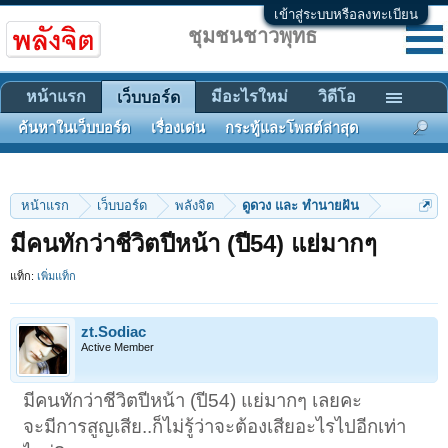
เข้าสู่ระบบหรือลงทะเบียน
ชุมชนชาวพุทธ
หน้าแรก
มีอะไรใหม่
วิดีโอ
เว็บบอร์ด
ค้นหาในเว็บบอร์ด
เรื่องเด่น
กระทู้และโพสต์ล่าสุด
หน้าแรก
เว็บบอร์ด
พลังจิต
ดูดวง และ ทำนายฝัน
มีคนทักว่าชีวิตปีหน้า (ปี54) แย่มากๆ
แท็ก:
เพิ่มแท็ก
zt.Sodiac
Active Member
มีคนทักว่าชีวิตปีหน้า (ปี54) แย่มากๆ เลยคะ
จะมีการสูญเสีย..ก็ไม่รู้ว่าจะต้องเสียอะไรไปอีกเท่า