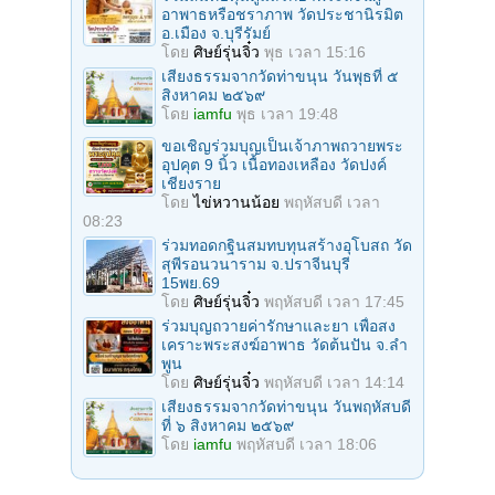
อาพาธหรือชราภาพ วัดประชานิรมิต
อ.เมือง จ.บุรีรัมย์
โดย
ศิษย์รุ่นจิ๋ว
พุธ เวลา 15:16
เสียงธรรมจากวัดท่าขนุน วันพุธที่ ๕
สิงหาคม ๒๕๖๙
โดย
iamfu
พุธ เวลา 19:48
ขอเชิญร่วมบุญเป็นเจ้าภาพถวายพระ
อุปคุต 9 นิ้ว เนื้อทองเหลือง วัดปงค์
เชียงราย
โดย
ไข่หวานน้อย
พฤหัสบดี เวลา
08:23
ร่วมทอดกฐินสมทบทุนสร้างอุโบสถ วัด
สุพีรอนวนาราม จ.ปราจีนบุรี
15พย.69
โดย
ศิษย์รุ่นจิ๋ว
พฤหัสบดี เวลา 17:45
ร่วมบุญถวายค่ารักษาและยา เพื่อสง
เคราะพระสงฆ์อาพาธ วัดต้นปัน จ.ลํา
พูน
โดย
ศิษย์รุ่นจิ๋ว
พฤหัสบดี เวลา 14:14
เสียงธรรมจากวัดท่าขนุน วันพฤหัสบดี
ที่ ๖ สิงหาคม ๒๕๖๙
โดย
iamfu
พฤหัสบดี เวลา 18:06