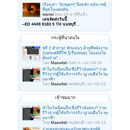
เรื่องเล่า "นักขุดกรุ"มือขลัง ขมังเวทย์
ที่สุดในแผ่นดิน
wanwi
ตอบ
24 นาทีที่แล้ว
เลขจัดส่งวันนี้
--ED 4449 9183 5 TH นนทบุรี
…
กระทู้ที่น่าสนใจ
ฟรี 2 คำถาม! ทักแม่นๆ ด้วยสีพลังงาน
(บอกแค่สีที่ใช่ รู้เรื่องหมด) ไม่แม่นไม่
ต้องจ่าย"
โดย
Maewfah
อังคาร เวลา 04:33
ทำไมวันนี้คนถึงเชื่อรีวิวน้อยลง? รวม
รีวิวจากผู้ใช้บริการจริง ญาณฮีลใจ by
แมวฟ้า
โดย
Maewfah
พฤหัสบดี เวลา 00:13
เข้าชมมาก
ทำไมวันนี้คนถึงเชื่อรีวิวน้อยลง? รวม
รีวิวจากผู้ใช้บริการจริง ญาณฮีลใจ by
แมวฟ้า
โดย
Maewfah
พฤหัสบดี เวลา 00:13
ร่วมสมทบทุนดูแลรักษาพระสงฆ์ผู้