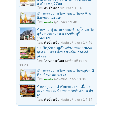
อ.เมือง จ.บุรีรัมย์
โดย
ศิษย์รุ่นจิ๋ว
พุธ เวลา 15:16
เสียงธรรมจากวัดท่าขนุน วันพุธที่ ๕
สิงหาคม ๒๕๖๙
โดย
iamfu
พุธ เวลา 19:48
ร่วมทอดกฐินสมทบทุนสร้างอุโบสถ วัด
สุพีรอนวนาราม จ.ปราจีนบุรี
15พย.69
โดย
ศิษย์รุ่นจิ๋ว
พฤหัสบดี เวลา 17:45
ขอเชิญร่วมบุญเป็นเจ้าภาพถวายพระ
อุปคุต 9 นิ้ว เนื้อทองเหลือง วัดปงค์
เชียงราย
โดย
ไข่หวานน้อย
พฤหัสบดี เวลา
08:23
เสียงธรรมจากวัดท่าขนุน วันพฤหัสบดี
ที่ ๖ สิงหาคม ๒๕๖๙
โดย
iamfu
พฤหัสบดี เวลา 18:06
ร่วมบุญถวายค่ารักษาและยา เพื่อสง
เคราะพระสงฆ์อาพาธ วัดต้นปัน จ.ลํา
พูน
โดย
ศิษย์รุ่นจิ๋ว
พฤหัสบดี เวลา 14:14