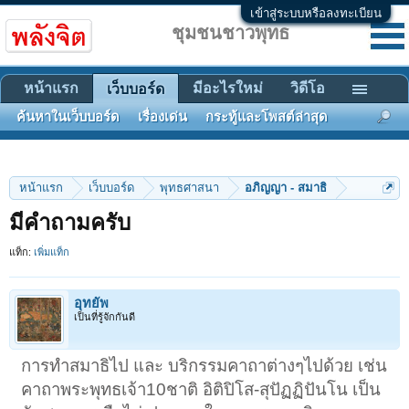
เข้าสู่ระบบหรือลงทะเบียน
ชุมชนชาวพุทธ
หน้าแรก
มีอะไรใหม่
วิดีโอ
เว็บบอร์ด
ค้นหาในเว็บบอร์ด
เรื่องเด่น
กระทู้และโพสต์ล่าสุด
หน้าแรก
เว็บบอร์ด
พุทธศาสนา
อภิญญา - สมาธิ
มีคำถามครับ
แท็ก:
เพิ่มแท็ก
อุทยัพ
เป็นที่รู้จักกันดี
การทำสมาธิไป และ บริกรรมคาถาต่างๆไปด้วย เช่น
คาถาพระพุทธเจ้า10ชาติ อิติปิโส-สุปัฏฏิปันโน เป็น