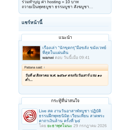
ร่วมทำบุญ ค่า hosting = 10 บาท
ถวายเป็นพุทธบูชา ธรรมบูชา สังฆบูชา…
แชร์หน้านี้
แนะนำ
เรื่องเล่า "นักขุดกรุ"มือขลัง ขมังเวทย์
ที่สุดในแผ่นดิน
wanwi
ตอบ
วันนี้เมื่อ 09:41
Pattana said:
↑
วันที่ ๘ สิงหาคม พ.ศ. ๒๕๖๙ ตรงกับวันเสาร์ แรม ๑๐
ค่ำ…
กระทู้ที่น่าสนใจ
Live สด งานวันอาสาฬหบูชา ปฏิบัติ
ธรรมฝึกพุทธนิมิต เวียนเทียน สวดพระ
คาถาเงินล้าน ครั้งที่ ๖๔
โดย
ยะธาพุทโมนะ
29 กรกฎาคม 2026