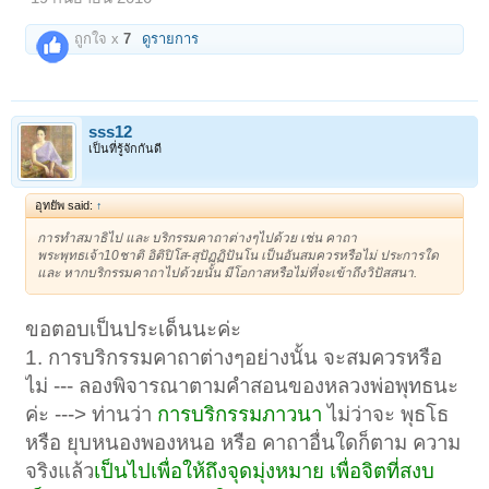
ถูกใจ x
7
ดูรายการ
sss12
เป็นที่รู้จักกันดี
อุทยัพ said:
↑
การทำสมาธิไป และ บริกรรมคาถาต่างๆไปด้วย เช่น คาถา
พระพุทธเจ้า10ชาติ อิติปิโส-สุปัฏฏิปันโน เป็นอันสมควรหรือไม่ ประการใด
และ หากบริกรรมคาถาไปด้วยนั้น มีโอกาสหรือไม่ที่จะเข้าถึงวิปัสสนา.
ขอตอบเป็นประเด็นนะค่ะ
1. การบริกรรมคาถาต่างๆอย่างนั้น จะสมควรหรือ
ไม่ --- ลองพิจารณาตามคำสอนของหลวงพ่อพุทธนะ
ค่ะ ---> ท่านว่า
การบริกรรมภาวนา
ไม่ว่าจะ พุธโธ
หรือ ยุบหนองพองหนอ หรือ คาถาอื่นใดก็ตาม ความ
จริงแล้ว
เป็นไปเพื่อให้ถึงจุดมุ่งหมาย เพื่อจิตที่สงบ