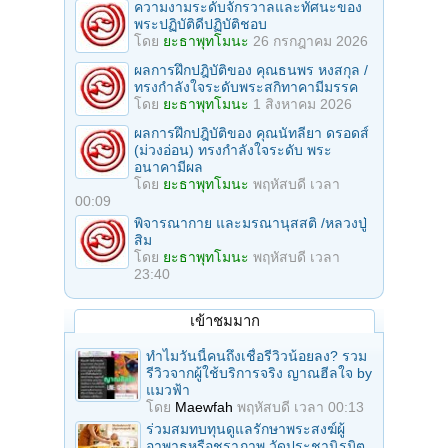
ความงามระดับจักรวาลและทัศนะของ
พระปฏิบัติดีปฏิบัติชอบ
โดย
ยะธาพุทโมนะ
26 กรกฎาคม 2026
ผลการฝึกปฎิบัติของ คุณธนพร หงสกุล /
ทรงกำลังใจระดับพระสกิทาคามีมรรค
โดย
ยะธาพุทโมนะ
1 สิงหาคม 2026
ผลการฝึกปฎิบัติของ คุณนัทลียา ดรอดส์
(ม่วงอ่อน) ทรงกำลังใจระดับ พระ
อนาคามีผล
โดย
ยะธาพุทโมนะ
พฤหัสบดี เวลา
00:09
พิจารณากาย และมรณานุสสติ /หลวงปู่
สิม
โดย
ยะธาพุทโมนะ
พฤหัสบดี เวลา
23:40
เข้าชมมาก
ทำไมวันนี้คนถึงเชื่อรีวิวน้อยลง? รวม
รีวิวจากผู้ใช้บริการจริง ญาณฮีลใจ by
แมวฟ้า
โดย
Maewfah
พฤหัสบดี เวลา 00:13
ร่วมสมทบทุนดูแลรักษาพระสงฆ์ผู้
อาพาธหรือชราภาพ วัดประชานิรมิต