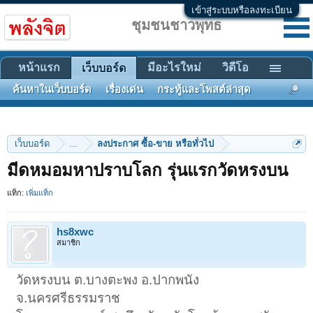
เข้าสู่ระบบหรือลงทะเบียน
ชุมชนชาวพุทธ
หน้าแรก
มีอะไรใหม่
วิดีโอ
เว็บบอร์ด
ค้นหาในเว็บบอร์ด
เรื่องเด่น
กระทู้และโพสต์ล่าสุด
เว็บบอร์ด
...
ลงประกาศ ซื้อ-ขาย หรือทั่วไป
มีดหมอมหาปราบโลก รุ่นแรกวัดหรงบน
แท็ก:
เพิ่มแท็ก
hs8xwc
สมาชิก
วัดหรงบน ต.บางตะพง อ.ปากพนัง
จ.นครศรีธรรมราช