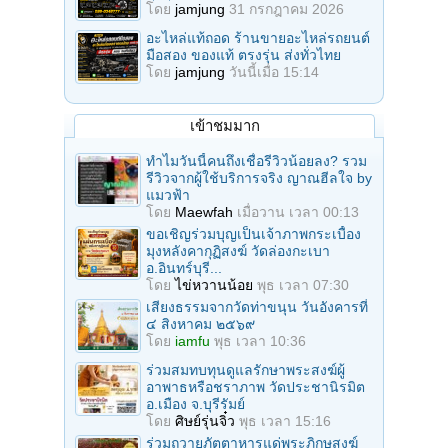
โดย
jamjung
31 กรกฎาคม 2026
อะไหล่แท้ถอด ร้านขายอะไหล่รถยนต์
มือสอง ของแท้ ตรงรุ่น ส่งทั่วไทย
โดย
jamjung
วันนี้เมื่อ 15:14
เข้าชมมาก
ทำไมวันนี้คนถึงเชื่อรีวิวน้อยลง? รวม
รีวิวจากผู้ใช้บริการจริง ญาณฮีลใจ by
แมวฟ้า
โดย
Maewfah
เมื่อวาน เวลา 00:13
ขอเชิญร่วมบุญเป็นเจ้าภาพกระเบื้อง
มุงหลังคากุฏิสงฆ์ วัดล่องกะเบา
อ.อินทร์บุรี...
โดย
ไข่หวานน้อย
พุธ เวลา 07:30
เสียงธรรมจากวัดท่าขนุน วันอังคารที่
๔ สิงหาคม ๒๕๖๙
โดย
iamfu
พุธ เวลา 10:36
ร่วมสมทบทุนดูแลรักษาพระสงฆ์ผู้
อาพาธหรือชราภาพ วัดประชานิรมิต
อ.เมือง จ.บุรีรัมย์
โดย
ศิษย์รุ่นจิ๋ว
พุธ เวลา 15:16
ร่วมถวายภัตตาหารแด่พระภิกษุสงฆ์