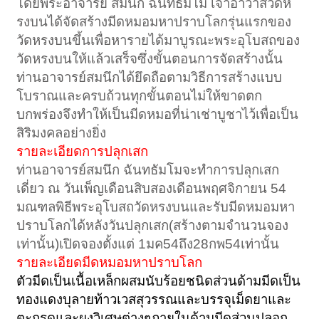
โดยพระอาจารย์ สมนึก ฉันทธัมโม เจ้าอาวาสวัดห
รงบนได้จัดสร้างมีดหมอมหาปราบโลกรุ่นแรกของ
วัดหรงบนขึ้นเพื่อหารายได้มาบูรณะพระอุโบสถของ
วัดหรงบนให้แล้วเสร็จซึ่งขั้นตอนการจัดสร้างนั้น
ท่านอาจารย์สมนึกได้ยึดถือตามวิธีการสร้างแบบ
โบราณและครบถ้วนทุกขั้นตอนไม่ให้ขาดตก
บกพร่องจึงทำให้เป็นมีดหมอที่น่าเช่าบูชาไว้เพื่อเป็น
สิริมงคลอย่างยิ่ง
รายละเอียดการปลุกเสก
ท่านอาจารย์สมนึก ฉันทธัมโมจะทำการปลุกเสก
เดี่ยว ณ วันเพ็ญเดือนสิบสองเดือนพฤศจิกายน 54
มณฑลพิธีพระอุโบสถวัดหรงบนและรับมีดหมอมหา
ปราบโลกได้หลังวันปลุกเสก(สร้างตามจำนวนจอง
เท่านั้น)เปิดจองตั้งแต่ 1มค54ถึง28กพ54เท่านั้น
รายละเอียดมีดหมอมหาปราบโลก
ตัวมีดเป็นเนื้อเหล็กผสมนับร้อยชนิดส่วนด้ามมีดเป็น
ทองแดงบุลายท้าวเวสสุวรรณและบรรจุเม็ดยาและ
ตะกรุดและผงวิเศษต่างๆภายในด้ามมีดส่วนปลอก