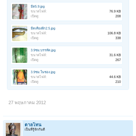
มีด5.9.jpg
ขนาดไฟล์:
76.9 KB
เปิดดู:
208
มีดเคียงฝัก2.5.jpg
ขนาดไฟล์:
106.8 KB
เปิดดู:
338
3.9ซม.บรรทัด.jpg
ขนาดไฟล์:
31.6 KB
เปิดดู:
267
3.9ซม.ในซอง.jpg
ขนาดไฟล์:
44.6 KB
เปิดดู:
210
27 พฤษภาคม 2012
ตาลโทน
เป็นที่รู้จักกันดี