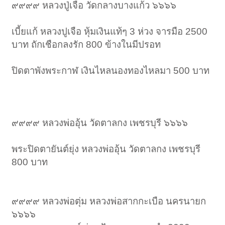
๙๙๙๙ หลวงปู่เจือ วัดกลางบางแก้ว ๖๖๖๖
เบี้ยแก้ หลวงปูเจือ หุ้มเงินแท้ๆ 3 ห่วง จารมือ 2500
บาท ถักเชือกลงรัก 800 ข้างในมีปรอท
ปิดตาพังพระกาฬ เงินไหลนองทองไหลมา 500 บาท
๙๙๙๙ หลวงพ่ออุ้น วัดตาลกง เพชรบุรี ๖๖๖๖
พระปิดตายันต์ยุ่ง หลวงพ่ออุ้น วัดตาลกง เพชรบุรี
800 บาท
๙๙๙๙ หลวงพ่อตุ่ม หลวงพ่อสากกะเบือ นครนายก
๖๖๖๖