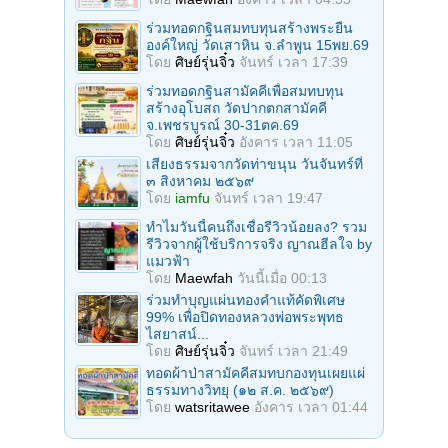
ร่วมทอดกฐินสมทบทุนสร้างพระยืน
องค์ใหญ่ วัดเสาหิน จ.ลําพูน 15พย.69
โดย
ศิษย์รุ่นจิ๋ว
จันทร์ เวลา 17:39
ร่วมทอดกฐินสามัคคีเพื่อสมทบทุน
สร้างอุโบสถ วัดปากตกสามัคคี
จ.เพชรบูรณ์ 30-31ตค.69
โดย
ศิษย์รุ่นจิ๋ว
อังคาร เวลา 11:05
เสียงธรรมจากวัดท่าขนุน วันจันทร์ที่
๓ สิงหาคม ๒๕๖๙
โดย
iamfu
จันทร์ เวลา 19:47
ทำไมวันนี้คนถึงเชื่อรีวิวน้อยลง? รวม
รีวิวจากผู้ใช้บริการจริง ญาณฮีลใจ by
แมวฟ้า
โดย
Maewfah
วันนี้เมื่อ 00:13
ร่วมทําบุญแผ่นทองคำแท้คัดพิเศษ
99% เพื่อปิดทองหลวงพ่อพระพุทธ
ไสยาสน์...
โดย
ศิษย์รุ่นจิ๋ว
จันทร์ เวลา 21:49
ทอดผ้าป่าสามัคคีสมทบกองทุนเผยแผ่
ธรรมทางวิทยุ (๑๒ ส.ค. ๒๕๖๙)
โดย
watsritawee
อังคาร เวลา 01:44