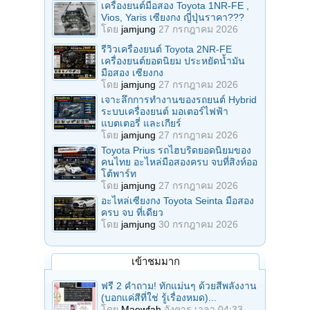
เครื่องยนต์มือสอง Toyota 1NR-FE ,
Vios, Yaris เซียงกง ญี่ปุ่นราคา???
โดย
jamjung
27 กรกฎาคม 2026
รีวิวเครื่องยนต์ Toyota 2NR-FE
เครื่องยนต์ยอดนิยม ประหยัดน้ำมัน
มือสอง เซียงกง
โดย
jamjung
27 กรกฎาคม 2026
เจาะลึกการทำงานของรถยนต์ Hybrid
ระบบเครื่องยนต์ มอเตอร์ไฟฟ้า
แบตเตอรี่ และเกียร์
โดย
jamjung
27 กรกฎาคม 2026
Toyota Prius รถไฮบริดยอดนิยมของ
คนไทย อะไหล่มือสองครบ จบที่สิงห์ออ
โต้พาร์ท
โดย
jamjung
27 กรกฎาคม 2026
อะไหล่เซียงกง Toyota Seinta มือสอง
ครบ จบ ที่เดียว
โดย
jamjung
30 กรกฎาคม 2026
เข้าชมมาก
ฟรี 2 คำถาม! ทักแม่นๆ ด้วยสีพลังงาน
(บอกแค่สีที่ใช่ รู้เรื่องหมด)...
โดย
Maewfah
อังคาร เวลา 04:33