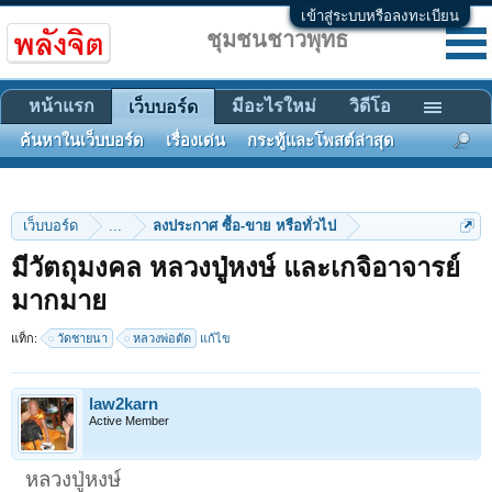
เข้าสู่ระบบหรือลงทะเบียน
ชุมชนชาวพุทธ
หน้าแรก
มีอะไรใหม่
วิดีโอ
เว็บบอร์ด
ค้นหาในเว็บบอร์ด
เรื่องเด่น
กระทู้และโพสต์ล่าสุด
เว็บบอร์ด
...
ลงประกาศ ซื้อ-ขาย หรือทั่วไป
มีวัตถุมงคล หลวงปู่หงษ์ และเกจิอาจารย์
มากมาย
แท็ก:
วัดชายนา
หลวงพ่อตัด
แก้ไข
law2karn
Active Member
หลวงปู่หงษ์