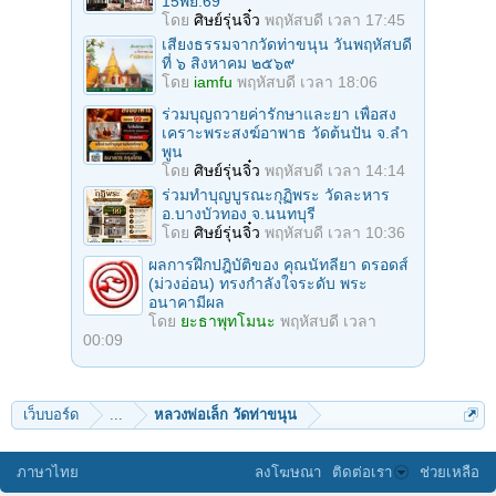
15พย.69
โดย
ศิษย์รุ่นจิ๋ว
พฤหัสบดี เวลา 17:45
เสียงธรรมจากวัดท่าขนุน วันพฤหัสบดี
ที่ ๖ สิงหาคม ๒๕๖๙
โดย
iamfu
พฤหัสบดี เวลา 18:06
ร่วมบุญถวายค่ารักษาและยา เพื่อสง
เคราะพระสงฆ์อาพาธ วัดต้นปัน จ.ลํา
พูน
โดย
ศิษย์รุ่นจิ๋ว
พฤหัสบดี เวลา 14:14
ร่วมทําบุญบูรณะกุฏิพระ วัดละหาร
อ.บางบัวทอง จ.นนทบุรี
โดย
ศิษย์รุ่นจิ๋ว
พฤหัสบดี เวลา 10:36
ผลการฝึกปฎิบัติของ คุณนัทลียา ดรอดส์
(ม่วงอ่อน) ทรงกำลังใจระดับ พระ
อนาคามีผล
โดย
ยะธาพุทโมนะ
พฤหัสบดี เวลา
00:09
เว็บบอร์ด
...
หลวงพ่อเล็ก วัดท่าขนุน
ภาษาไทย
ลงโฆษณา
ติดต่อเรา
ช่วยเหลือ