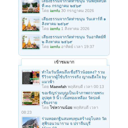
เสียงธรรมจากวัดท่าขนุน วันพฤหัสบดี
ที่ ๓๐ กรกฎาคม ๒๕๖๙
โดย
iamfu
30 กรกฎาคม 2026
เสียงธรรมจากวัดท่าขนุน วันเสาร์ที่ ๑
สิงหาคม ๒๕๖๙
โดย
iamfu
1 สิงหาคม 2026
เสียงธรรมจากวัดท่าขนุน วันอาทิตย์ที่
๒ สิงหาคม ๒๕๖๙
โดย
iamfu
อาทิตย์ เวลา 19:37
เข้าชมมาก
ทำไมวันนี้คนถึงเชื่อรีวิวน้อยลง? รวม
รีวิวจากผู้ใช้บริการจริง ญาณฮีลใจ by
แมวฟ้า
โดย
Maewfah
พฤหัสบดี เวลา 00:13
ขอเชิญร่วมบุญเป็นเจ้าภาพถวายพระ
อุปคุต 9 นิ้ว เนื้อทองเหลือง วัดปงค์
เชียงราย
โดย
ไข่หวานน้อย
พฤหัสบดี เวลา
08:23
ร่วมทอดกฐินสมทบทุนสร้างอุโบสถ วัด
สุพีรอนวนาราม จ.ปราจีนบุรี