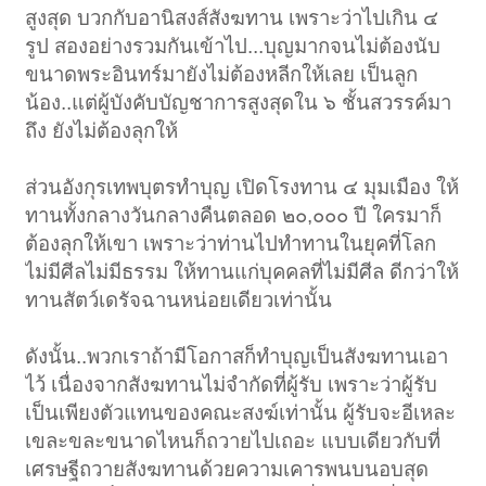
สูงสุด บวกกับอานิสงส์สังฆทาน เพราะว่าไปเกิน ๔
รูป สองอย่างรวมกันเข้าไป...บุญมากจนไม่ต้องนับ
ขนาดพระอินทร์มายังไม่ต้องหลีกให้เลย เป็นลูก
น้อง..แต่ผู้บังคับบัญชาการสูงสุดใน ๖ ชั้นสวรรค์มา
ถึง ยังไม่ต้องลุกให้
ส่วนอังกุรเทพบุตรทำบุญ เปิดโรงทาน ๔ มุมเมือง ให้
ทานทั้งกลางวันกลางคืนตลอด ๒๐,๐๐๐ ปี ใครมาก็
ต้องลุกให้เขา เพราะว่าท่านไปทำทานในยุคที่โลก
ไม่มีศีลไม่มีธรรม ให้ทานแก่บุคคลที่ไม่มีศีล ดีกว่าให้
ทานสัตว์เดรัจฉานหน่อยเดียวเท่านั้น
ดังนั้น..พวกเราถ้ามีโอกาสก็ทำบุญเป็นสังฆทานเอา
ไว้ เนื่องจากสังฆทานไม่จำกัดที่ผู้รับ เพราะว่าผู้รับ
เป็นเพียงตัวแทนของคณะสงฆ์เท่านั้น ผู้รับจะอีเหละ
เขละขละขนาดไหนก็ถวายไปเถอะ แบบเดียวกับที่
เศรษฐีถวายสังฆทานด้วยความเคารพนบนอบสุด