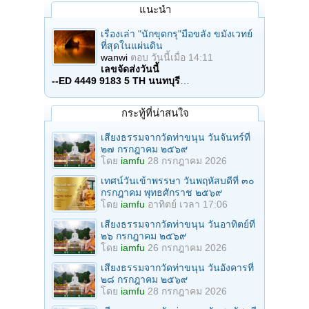
แนะนำ
เรื่องเล่า "นักขุดกรุ"มือขลัง ขมังเวทย์
ที่สุดในแผ่นดิน
wanwi
ตอบ
วันนี้เมื่อ 14:11
เลขจัดส่งวันนี้
--ED 4449 9183 5 TH นนทบุรี
…
กระทู้ที่น่าสนใจ
เสียงธรรมจากวัดท่าขนุน วันจันทร์ที่
๒๗ กรกฎาคม ๒๕๖๙
โดย
iamfu
28 กรกฎาคม 2026
เทศน์วันเข้าพรรษา วันพฤหัสบดีที่ ๓๐
กรกฎาคม พุทธศักราช ๒๕๖๙
โดย
iamfu
อาทิตย์ เวลา 17:06
เสียงธรรมจากวัดท่าขนุน วันอาทิตย์ที่
๒๖ กรกฎาคม ๒๕๖๙
โดย
iamfu
26 กรกฎาคม 2026
เสียงธรรมจากวัดท่าขนุน วันอังคารที่
๒๘ กรกฎาคม ๒๕๖๙
โดย
iamfu
28 กรกฎาคม 2026