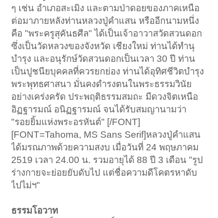
ๆ เช่น อำเภอสะเมิง และตามป่าดอยของภาคเหนือ
ต่อมาภายหลังท่านหลวงปู่คำแสน หรืออีกนามหนึ่ง
คือ "พระครูสุคันธศีล" ได้เป็นเจ้าอาวาสวัดสวนดอก
ซึ่งเป็นวัดหลวงของจังหวัด เชียงใหม่ ท่านได้ทำนุ
บำรุง และอนุรักษ์วัดสวนดอกเป็นเวลา 30 ปี ท่าน
เป็นปูชนียบุคคลที่ควรยกย่อง ท่านได้อุทิศชีวิตบำรุง
พระพุทธศาสนา มั่นคงดำรงตนในพระธรรมวินัย
อย่างเคร่งครัด ประพฤติธรรมสมถะ มีดวงจิตเหนือ
อิฏฐารมณ์ อนิฏฐารมณ์ จนได้รับสมญานามว่า
"รอยยิ้มแห่งพระอรหันต์" [/FONT]
[FONT=Tahoma, MS Sans Serif]หลวงปู่คำแสน
ได้มรณภาพด้วยความสงบ เมื่อวันที่ 24 พฤษภาคม
2519 เวลา 24.00 น. รวมอายุได้ 88 ปี 3 เดือน "รูป
ร่างกายจะย่อยยับดับไป แต่ชื่อความดีโคตรหาดับ
ไปไม่ฯ"
ธรรมโอวาท