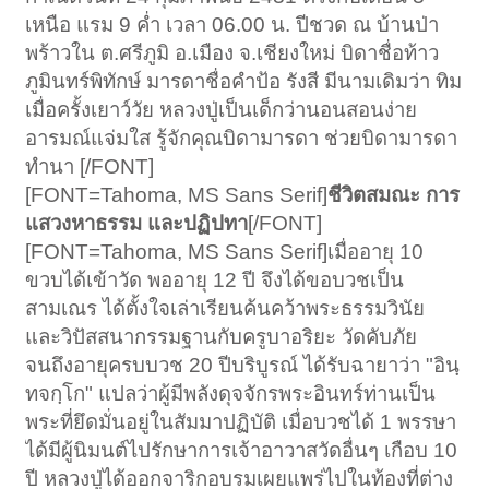
เหนือ แรม 9 ค่ำ เวลา 06.00 น. ปีชวด ณ บ้านป่า
พร้าวใน ต.ศรีภูมิ อ.เมือง จ.เชียงใหม่ บิดาชื่อท้าว
ภูมินทร์พิทักษ์ มารดาชื่อคำป้อ รังสี มีนามเดิมว่า ทิม
เมื่อครั้งเยาว์วัย หลวงปู่เป็นเด็กว่านอนสอนง่าย
อารมณ์แจ่มใส รู้จักคุณบิดามารดา ช่วยบิดามารดา
ทำนา [/FONT]
[FONT=Tahoma, MS Sans Serif]
ชีวิตสมณะ การ
แสวงหาธรรม และปฏิปทา
[/FONT]
[FONT=Tahoma, MS Sans Serif]เมื่ออายุ 10
ขวบได้เข้าวัด พออายุ 12 ปี จึงได้ขอบวชเป็น
สามเณร ได้ตั้งใจเล่าเรียนค้นคว้าพระธรรมวินัย
และวิปัสสนากรรมฐานกับครูบาอริยะ วัดคับภัย
จนถึงอายุครบบวช 20 ปีบริบูรณ์ ได้รับฉายาว่า "อินฺ
ทจกฺโก" แปลว่าผู้มีพลังดุจจักรพระอินทร์ท่านเป็น
พระที่ยึดมั่นอยู่ในสัมมาปฏิบัติ เมื่อบวชได้ 1 พรรษา
ได้มีผู้นิมนต์ไปรักษาการเจ้าอาวาสวัดอื่นๆ เกือบ 10
ปี หลวงปู่ได้ออกจาริกอบรมเผยแพร่ไปในท้องที่ต่าง