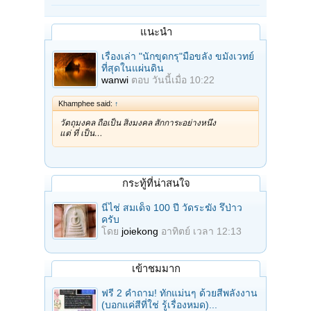
แนะนำ
เรื่องเล่า "นักขุดกรุ"มือขลัง ขมังเวทย์
ที่สุดในแผ่นดิน
wanwi
ตอบ
วันนี้เมื่อ 10:22
Khamphee said:
↑
วัตถุมงคล ถือเป็น สิ่งมงคล สักการะอย่างหนึ่ง
แต่ ที่ เป็น…
กระทู้ที่น่าสนใจ
นี่ไช่ สมเด็จ 100 ปี วัดระฆัง รึป่าว
ครับ
โดย
joiekong
อาทิตย์ เวลา 12:13
เข้าชมมาก
ฟรี 2 คำถาม! ทักแม่นๆ ด้วยสีพลังงาน
(บอกแค่สีที่ใช่ รู้เรื่องหมด)...