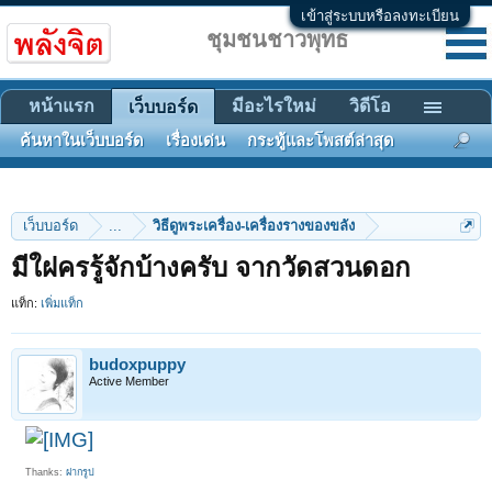
เข้าสู่ระบบหรือลงทะเบียน
ชุมชนชาวพุทธ
หน้าแรก
มีอะไรใหม่
วิดีโอ
เว็บบอร์ด
ค้นหาในเว็บบอร์ด
เรื่องเด่น
กระทู้และโพสต์ล่าสุด
เว็บบอร์ด
...
วิธีดูพระเครื่อง-เครื่องรางของขลัง
มีใฝครรู้จักบ้างครับ จากวัดสวนดอก
แท็ก:
เพิ่มแท็ก
budoxpuppy
Active Member
Thanks:
ฝากรูป