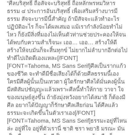
“ศีลบริสุทธิ์ ถือสัจจะบริสุทธิ์ ถือหลักพรหมวิหาร
ธรรม ๔ ประการอันบริสุทธิ์ เพื่อเสริมสร้างบารมี
ธรรม สัจจะบารมีนี้สำคัญ ถ้ามีสัจจะแล้วทำอะไร
ปฏิบัติอะไร ก็จะได้ผลเสมอ แม้เรากำลังน้อยทำไม่
ไหว ก็ยังมีสิ่งที่มองไม่เห็นตัวท่านช่วยประคองให้จน
ได้พบกับความสำเร็จนะ เออ… เออ… สร้างให้ดี
สร้างให้จบมันก็จะสิ้นทุกข์ ไม่ยากไม่ลำบากอีกต่อไป
ทำดีไปเถิดดีเองแหละ[/FONT]
[FONT=Tahoma, MS Sans Serif]ศีลเป็นรากแก้ว
ของชีวิต จะทำดีมีชื่อเสียงได้ก็ด้วยศีลธรรมนี้เอง
ใครมีศีลผู้นั้นเป็นเทวดา ผู้ใดรักษาศีลได้มั่นคงผู้นั้น
มีสติสัมปชัญญะแล้วเพราะศีลนี้ทำให้กาย วาจา ใจ
ของมนุษย์สูงขึ้น ถ้ายังมุ่งหวังอยากได้สมาธิ ก็ต้องมี
ศีล อยากได้ปัญญาก็รักษาศีลเสียก่อน ได้ศีลแล้ว
ธรรมะจะเกิดขึ้นในตัวเราเอง[/FONT]
[FONT=Tahoma, MS Sans Serif]ธรรมะอยู่ที่ไหน
ล่ะ อยู่ที่ใจ อยู่ที่ตัวเรานี่ ชาติ ชรา พยาธิ มรณะ มัน