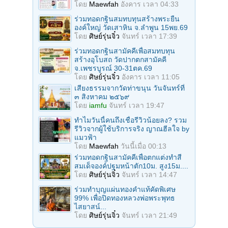
โดย
Maewfah
อังคาร เวลา 04:33
ร่วมทอดกฐินสมทบทุนสร้างพระยืน
องค์ใหญ่ วัดเสาหิน จ.ลําพูน 15พย.69
โดย
ศิษย์รุ่นจิ๋ว
จันทร์ เวลา 17:39
ร่วมทอดกฐินสามัคคีเพื่อสมทบทุน
สร้างอุโบสถ วัดปากตกสามัคคี
จ.เพชรบูรณ์ 30-31ตค.69
โดย
ศิษย์รุ่นจิ๋ว
อังคาร เวลา 11:05
เสียงธรรมจากวัดท่าขนุน วันจันทร์ที่
๓ สิงหาคม ๒๕๖๙
โดย
iamfu
จันทร์ เวลา 19:47
ทำไมวันนี้คนถึงเชื่อรีวิวน้อยลง? รวม
รีวิวจากผู้ใช้บริการจริง ญาณฮีลใจ by
แมวฟ้า
โดย
Maewfah
วันนี้เมื่อ 00:13
ร่วมทอดกฐินสามัคคีเพื่อตกแต่งทำสี
สมเด็จองค์ปฐมหน้าตัก10ม. สูง15ม....
โดย
ศิษย์รุ่นจิ๋ว
จันทร์ เวลา 14:47
ร่วมทําบุญแผ่นทองคำแท้คัดพิเศษ
99% เพื่อปิดทองหลวงพ่อพระพุทธ
ไสยาสน์...
โดย
ศิษย์รุ่นจิ๋ว
จันทร์ เวลา 21:49