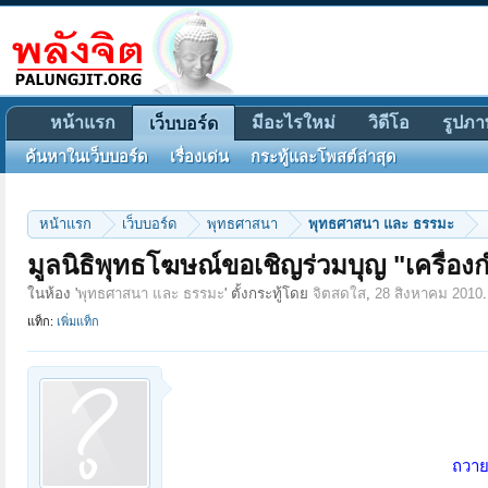
หน้าแรก
มีอะไรใหม่
วิดีโอ
รูปภา
เว็บบอร์ด
ค้นหาในเว็บบอร์ด
เรื่องเด่น
กระทู้และโพสต์ล่าสุด
หน้าแรก
เว็บบอร์ด
พุทธศาสนา
พุทธศาสนา และ ธรรมะ
มูลนิธิพุทธโฆษณ์ขอเชิญร่วมบุญ "เครื่อง
ในห้อง '
พุทธศาสนา และ ธรรมะ
' ตั้งกระทู้โดย
จิตสดใส
,
28 สิงหาคม 2010
.
แท็ก:
เพิ่มแท็ก
ถวาย