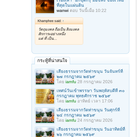
เรื่องเล่า "นักขุดกรุ"มือขลัง ขมังเวทย์
ที่สุดในแผ่นดิน
wanwi
ตอบ
วันนี้เมื่อ 10:22
Khamphee said:
↑
วัตถุมงคล ถือเป็น สิ่งมงคล
สักการะอย่างหนึ่ง
แต่ ที่ เป็น…
กระทู้ที่น่าสนใจ
เสียงธรรมจากวัดท่าขนุน วันจันทร์ที่
๒๗ กรกฎาคม ๒๕๖๙
โดย
iamfu
28 กรกฎาคม 2026
เทศน์วันเข้าพรรษา วันพฤหัสบดีที่ ๓๐
กรกฎาคม พุทธศักราช ๒๕๖๙
โดย
iamfu
อาทิตย์ เวลา 17:06
เสียงธรรมจากวัดท่าขนุน วันศุกร์ที่
๒๔ กรกฎาคม ๒๕๖๙
โดย
iamfu
24 กรกฎาคม 2026
เสียงธรรมจากวัดท่าขนุน วันอาทิตย์ที่
๒๖ กรกฎาคม ๒๕๖๙