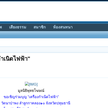
พ
เสียงธรรม
สมาชิก
ห้องสนทนา
กำเนิดไฟฟ้า"
มูลนิธิพุทธโฆษณ์
ขอเชิญร่วมบุญ "เครื่องกำเนิดไฟฟ้า"
 วัดนาป่าพง ลำลูกกาคลอง๑๐ จังหวัดปทุมธานี