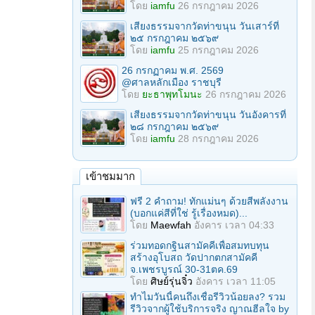
โดย
iamfu
26 กรกฎาคม 2026
เสียงธรรมจากวัดท่าขนุน วันเสาร์ที่
๒๕ กรกฎาคม ๒๕๖๙
โดย
iamfu
25 กรกฎาคม 2026
26 กรกฏาคม พ.ศ. 2569
@ศาลหลักเมือง ราชบุรี
โดย
ยะธาพุทโมนะ
26 กรกฎาคม 2026
เสียงธรรมจากวัดท่าขนุน วันอังคารที่
๒๘ กรกฎาคม ๒๕๖๙
โดย
iamfu
28 กรกฎาคม 2026
เข้าชมมาก
ฟรี 2 คำถาม! ทักแม่นๆ ด้วยสีพลังงาน
(บอกแค่สีที่ใช่ รู้เรื่องหมด)...
โดย
Maewfah
อังคาร เวลา 04:33
ร่วมทอดกฐินสามัคคีเพื่อสมทบทุน
สร้างอุโบสถ วัดปากตกสามัคคี
จ.เพชรบูรณ์ 30-31ตค.69
โดย
ศิษย์รุ่นจิ๋ว
อังคาร เวลา 11:05
ทำไมวันนี้คนถึงเชื่อรีวิวน้อยลง? รวม
รีวิวจากผู้ใช้บริการจริง ญาณฮีลใจ by