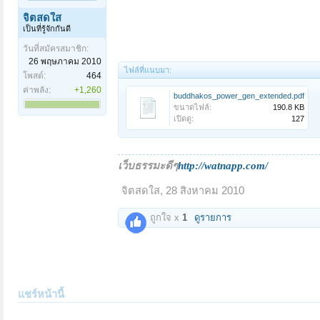
จิตสดใส
เป็นที่รู้จักกันดี
วันที่สมัครสมาชิก:
26 พฤษภาคม 2010
ไฟล์ที่แนบมา:
โพสต์:
464
ค่าพลัง:
+1,260
buddhakos_power_gen_extended.pdf
ขนาดไฟล์:
190.8 KB
เปิดดู:
127
เว็บธรรมะดีๆ
http://watnapp.com/
จิตสดใส
,
28 สิงหาคม 2010
ถูกใจ x
1
ดูรายการ
แชร์หน้านี้