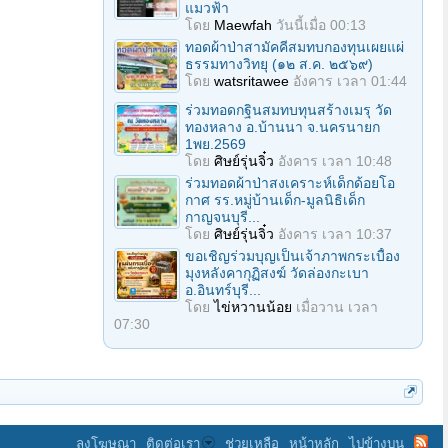
แมวฟ้า
โดย
Maewfah
วันนี้เมื่อ 00:13
ทอดผ้าป่าสามัคคีสมทบกองทุนเผยแผ่
ธรรมทางวิทยุ (๑๒ ส.ค. ๒๕๖๙)
โดย
watsritawee
อังคาร เวลา 01:44
ร่วมทอดกฐินสมทบทุนสร้างเมรุ วัด
ทองหลาง อ.บ้านนา จ.นครนายก
1พย.2569
โดย
ศิษย์รุ่นจิ๋ว
อังคาร เวลา 10:48
ร่วมทอดผ้าป่าสงเคราะห์เด็กด้อยโอ
กาศ รร.หมู่บ้านเด็ก-มูลนิธิเด็ก
กาญจนบุรี...
โดย
ศิษย์รุ่นจิ๋ว
อังคาร เวลา 10:37
ขอเชิญร่วมบุญเป็นเจ้าภาพกระเบื้อง
มุงหลังคากุฏิสงฆ์ วัดล่องกะเบา
อ.อินทร์บุรี...
โดย
ไข่หวานน้อย
เมื่อวาน เวลา
07:30
ลงโฆษณา
ติดต่อเรา
ช่วยเหลือ
หน้าหลัก
ไปข้างบน